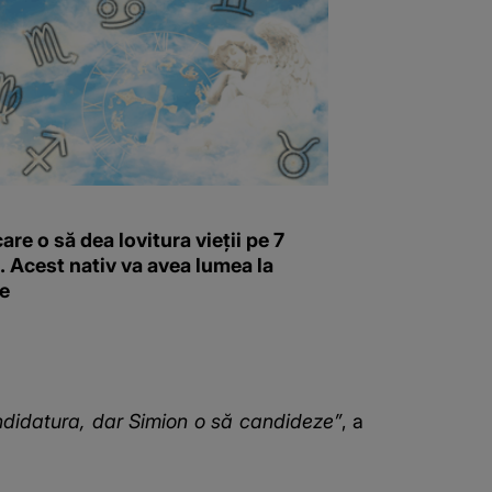
are o să dea lovitura vieții pe 7
 Acest nativ va avea lumea la
re
ndidatura, dar Simion o să candideze”
, a