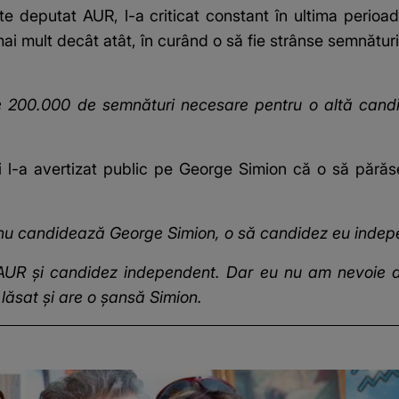
este deputat AUR, l-a criticat constant în ultima peri
, mai mult decât atât, în curând o să fie strânse semnăt
200.000 de semnături necesare pentru o altă candi
i l-a avertizat public pe George Simion că o să părăs
u candidează George Simion, o să candidez eu indep
AUR și candidez independent. Dar eu nu am nevoie d
lăsat și are o șansă Simion.