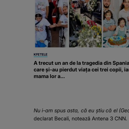
KFETELE
A trecut un an de la tragedia din Spania
care și-au pierdut viața cei trei copii, ia
mama lor a…
Nu i-am spus asta, că eu știu că el (Ge
declarat Becali, notează
Antena 3 CNN