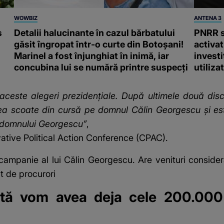
WOWBIZ
ANTENA 3
s
Detalii halucinante în cazul bărbatului
PNRR s
găsit îngropat într-o curte din Botoșani!
activa
Marinel a fost înjunghiat în inimă, iar
investi
concubina lui se numără printre suspecți
utiliza
ceste alegeri prezidenţiale. După ultimele două disc
tea scoate din cursă pe domnul Călin Georgescu şi es
a domnului Georgescu”
,
ative Political Action Conference (CPAC).
 campanie al lui Călin Georgescu. Are venituri conside
t de procurori
tă vom avea deja cele 200.000