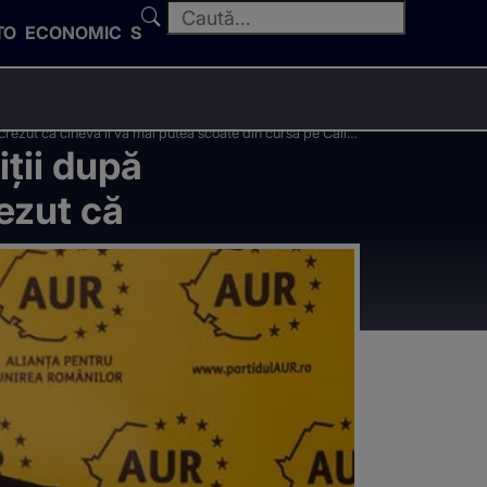
TO
ECONOMIC
SPORT
rezut că cineva îl va mai putea scoate din cursă pe Călin
ții după
rezut că