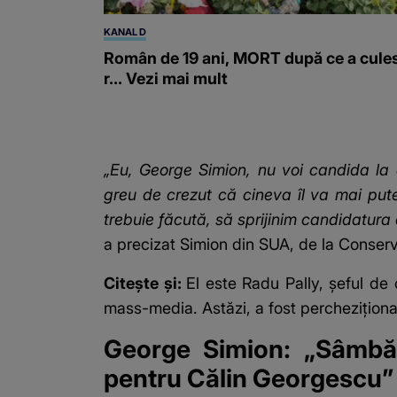
KANAL D
Român de 19 ani, MORT după ce a cule
r... Vezi mai mult
„Eu, George Simion, nu voi candida la a
greu de crezut că cineva îl va mai pu
trebuie făcută, să sprijinim candidatur
a precizat Simion din SUA, de la Conserv
Citește și:
El este Radu Pally, șeful de
mass-media. Astăzi, a fost percheziționa
George Simion: „Sâmbă
pentru Călin Georgescu”