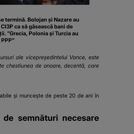
e termină. Bolojan și Nazare au
t CI3P ca să găsească bani de
ții. ”Grecia, Polonia şi Turcia au
t PPP”
ursuri ale vicepreşedintelui Vance, este
te chestiunea de onoare, decentă, care
rabile și muncește de peste 20 de ani în
 de semnături necesare