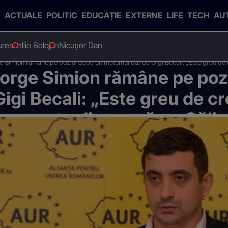
ACTUALE
POLITIC
EDUCAȚIE
EXTERNE
LIFE
TECH
AU
uresan
Ilie Bolojan
Nicușor Dan
 Simion rămâne pe poziții după ultimatumul dat de Gigi Becali: „Este greu de c
orge Simion rămâne pe pozi
igi Becali: „Este greu de c
ea scoate din cursă pe Călin