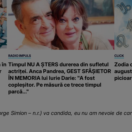
RADIO IMPULS
CLICK
 în
Timpul NU A ȘTERS durerea din sufletul
Zodia c
r
actriței. Anca Pandrea, GEST SFÂȘIETOR
august.
ÎN MEMORIA lui Iurie Darie: "A fost
picioa
copleșitor. Pe măsură ce trece timpul
parcă..."
orge Simion – n.r.) va candida, eu nu am nevoie de ca
.