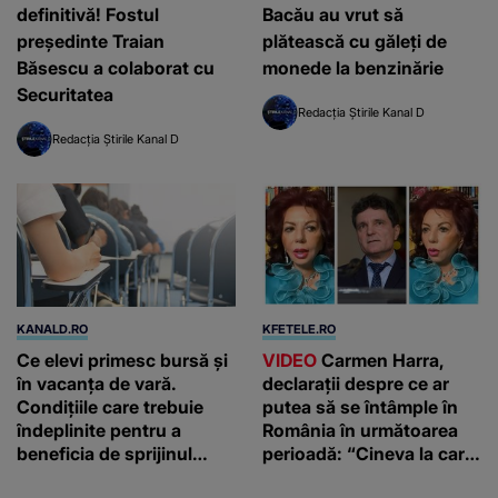
definitivă! Fostul
Bacău au vrut să
preşedinte Traian
plătească cu găleți de
Băsescu a colaborat cu
monede la benzinărie
Securitatea
Redacția Știrile Kanal D
Redacția Știrile Kanal D
KANALD.RO
KFETELE.RO
Ce elevi primesc bursă și
VIDEO
Carmen Harra,
în vacanța de vară.
declarații despre ce ar
Condițiile care trebuie
putea să se întâmple în
îndeplinite pentru a
România în următoarea
beneficia de sprijinul
perioadă: “Cineva la care
financiar
nici nu vă așteptați!”