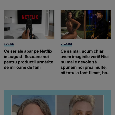
EVZ.RO
VIVA.RO
Ce seriale apar pe Netflix
Ce să mai, acum chiar
în august. Sezoane noi
avem imaginile verii! Nici
pentru producții urmărite
nu mai e nevoie să
de milioane de fani
spunem noi prea multe,
că totul a fost filmat, ba
chiar artistul și-a întrebat
iubita dacă e adevărat! Și
da, frumoasa iubită a lui
Florin Ristei e...