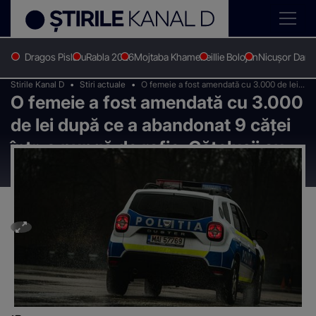
Dragos Pislaru
Rabla 2026
Mojtaba Khamenei
Ilie Bolojan
Nicușor Dan
Stirile Kanal D
Stiri actuale
O femeie a fost amendată cu 3.000 de lei
O femeie a fost amendată cu 3.000
după ce a abandonat 9 căței într-o pungă
de rafie. Cățelușii au fost salvați
de lei după ce a abandonat 9 căței
într-o pungă de rafie. Cățelușii au
fost salvați