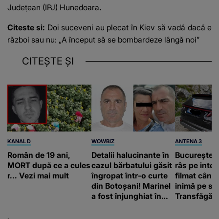
Judeţean (IPJ) Hunedoara
.
Citeste si:
Doi suceveni au plecat în Kiev să vadă dacă e
război sau nu: „A început să se bombardeze lângă noi”
CITEȘTE ȘI
KANAL D
WOWBIZ
ANTENA 3
Român de 19 ani,
Detalii halucinante în
Bucureștean
MORT după ce a cules
cazul bărbatului găsit
râs pe inter
r... Vezi mai mult
îngropat într-o curte
filmat când
din Botoșani! Marinel
inimă pe st
a fost înjunghiat în
Transfăgăr
inimă, iar concubina
„Anna, ține-
lui se numără printre
acasă”