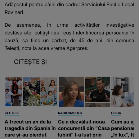
Adăpostul pentru câini din cadrul Serviciului Public Local
Rovinari.
De asemenea, în urma activităţilor investigative
desfăşurate, poliţiştii au reuşit identificarea persoanei în
cauză, ca fiind un bărbat, de 45 de ani, din comuna
Teleşti, nota la acea vreme Agerpres.
CITEȘTE ȘI
KFETELE
RADIO IMPULS
CLICK
A trecut un an de la
Ce a dezvăluit noua
Cum au aju
tragedia din Spania în
concurentă din "Casa
pensionari 
care și-au pierdut
Iubirii" l-a luat prin
„în lux”, făr