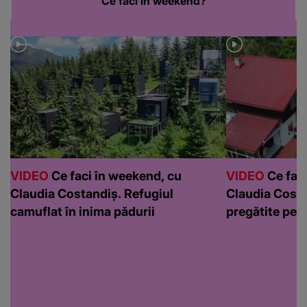
Ce faci in weekend?
VIDEO
Ce faci în weekend, cu
VIDEO
Ce faci
Claudia Costandiș. Refugiul
Claudia Costa
camuflat în inima pădurii
pregătite pen