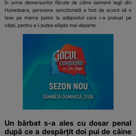
În urma demersurilor făcute de către oamenii legii din
suspecți
Hunedoara, persoana sancţionată a fost de acord să o
lase pe mama puilor la adăpostul care i-a preluat pe
căţei, pentru a-i putea alăpta mai departe.
Un bărbat s-a ales cu dosar penal
după ce a despărţit doi pui de câine