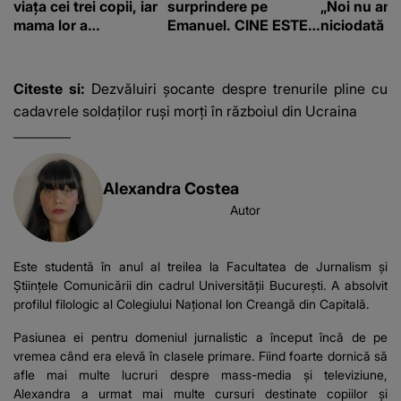
viața cei trei copii, iar
surprindere pe
„Noi nu am 
mama lor a…
Emanuel. CINE ESTE
niciodată a
BĂIATUL VIZAT de
Alexandra?! Aflându-
se în fața faptului
Citeste si:
Dezvăluiri șocante despre trenurile pline cu
împlinit, A
cadavrele soldaților ruși morți în războiul din Ucraina
RECUNOSCUT
IMEDIAT: "Am avut..."
Alexandra Costea
Autor
Este studentă în anul al treilea la Facultatea de Jurnalism și
Științele Comunicării din cadrul Universității București. A absolvit
profilul filologic al Colegiului Național Ion Creangă din Capitală.
Pasiunea ei pentru domeniul jurnalistic a început încă de pe
vremea când era elevă în clasele primare. Fiind foarte dornică să
afle mai multe lucruri despre mass-media și televiziune,
Alexandra a urmat mai multe cursuri destinate copiilor și