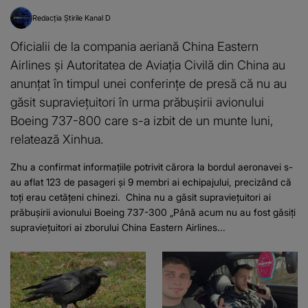
Redacția Știrile Kanal D
Oficialii de la compania aeriană China Eastern
Airlines și Autoritatea de Aviația Civilă din China au
anunțat în timpul unei conferințe de presă că nu au
găsit supraviețuitori în urma prăbușirii avionului
Boeing 737-800 care s-a izbit de un munte luni,
relatează Xinhua.
Zhu a confirmat informațiile potrivit cărora la bordul aeronavei s-
au aflat 123 de pasageri și 9 membri ai echipajului, precizând că
toți erau cetățeni chinezi. China nu a găsit supraviețuitori ai
prăbușirii avionului Boeing 737-300 „Până acum nu au fost găsiți
supraviețuitori ai zborului China Eastern Airlines...