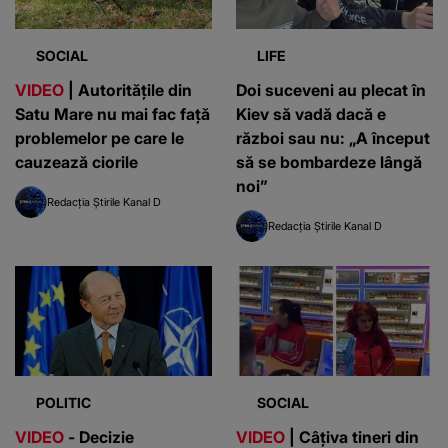
SOCIAL
LIFE
VIDEO
| Autoritățile din
Doi suceveni au plecat în
Satu Mare nu mai fac față
Kiev să vadă dacă e
problemelor pe care le
război sau nu: „A început
cauzează ciorile
să se bombardeze lângă
noi”
Redacția Știrile Kanal D
Redacția Știrile Kanal D
POLITIC
SOCIAL
VIDEO
- Decizie
VIDEO
| Câțiva tineri din