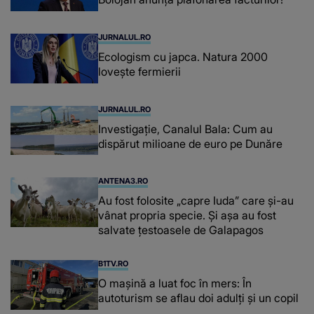
JURNALUL.RO
Ecologism cu japca. Natura 2000
lovește fermierii
JURNALUL.RO
Investigație, Canalul Bala: Cum au
dispărut milioane de euro pe Dunăre
ANTENA3.RO
Au fost folosite „capre Iuda” care și-au
vânat propria specie. Și așa au fost
salvate țestoasele de Galapagos
B1TV.RO
O maşină a luat foc în mers: În
autoturism se aflau doi adulți și un copil