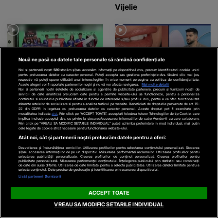
Vijelie
Nouă ne pasă ca datele tale personale să rămână confidențiale
Noi și partenerii noștri
589
stocăm și/sau accesăm informații pe dispozitivul dvs., precum identificatorii cookie unici
pentru prelucrarea datelor cu caracter personal. Puteți accepta sau gestiona preferințele dvs. făcând clic mai jos,
respectiv vă puteți opune utilizării unui interes legitim în orice moment pe pagina cu politica de confidențialitate.
Aceste alegeri vor fi raportate partenerilor noștri și nu vă vor afecta navigarea.
Mai multe detalii
Noi si partenerii nostri (retelele de socializare si agentiile de publicitate partenere, precum si furnizorii nostri de
WOW
WOW
servicii de date analitice) prelucram date pentru a permite website-ului sa functioneze, pentru a personaliza
continutul si anunturile publicitare afisate in functie de interesele si/sau profilul dvs., pentru a va oferi functionalitati
aferente retelelor de socializare si pentru a analiza traficul pe website. Beneficiati de drepturile prevazute de art. 15-
VIDEO
„Am plâns”. Elevii
VIDEO
„Efectele pot să fie
22 din GDPR in legatura cu prelucrarea datelor cu caracter personal. Aceste drepturi pot fi exercitate prin
modalitatea indicata
aici
. Prin click pe “ACCEPT TOATE”, acceptati folosirea tuturor Tehnologiilor de tip Cookie, care
din Turda au câștigat
destul de rapide”.
implica inclusiv acceptul dvs. cu privire la stocarea/accesarea informatiilor de catre Vendor-ii cu care colaboram.
Prin click pe “VREAU SA MODIFIC SETARILE INDIVIDUAL” puteti schimba preferintele in mod individual, mai putin
cele legate de cookie strict necesare pentru functionarea website-ului.
marele trofeu la robotică
Fumatul, dușmanul
Atât noi, cât și partenerii noștri prelucrăm datele pentru a oferi:
danturii
Dezvoltarea și îmbunătățirea serviciilor. Utilizarea profilurilor pentru selectarea conținutului personalizat. Stocarea
și/sau accesarea informațiilor de pe un dispozitiv. Măsurarea performanței reclamelor. Utilizarea profilurilor pentru
selectarea publicității personalizate. Crearea profilurilor de conținut personalizat. Crearea profilurilor pentru
publicitate personalizată. Măsurarea performanței conținutului. Înțelegerea publicului prin statistici sau combinații
de date din surse diferite. Utilizarea de date limitate pentru a selecta publicitatea. Utilizarea datelor limitate pentru a
selecta conținutul. Date precise de geolocație și identificarea prin scanarea dispozitivului.
Listă parteneri (furnizori)
Parteneri
ACCEPT TOATE
VREAU SA MODIFIC SETARILE INDIVIDUAL