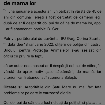
de mama lor
În luna ianuarie a acestui an, un bărbat în vârstă de 45 de
ani din comuna Teleşti a fost cercetat de oamenii legii
după ce ar fi despărţit doi pui de câine de mama lor, apoi
i-ar fi abandonat, potrivit IPJ Gorj.
Potrivit purtătorului de cuvânt al IPJ Gorj, Corina Scurtu,
în data dee 18 ianuarie 2022, ofițerii de poliție din cadrul
Biroului pentru Protecţia Animalelor s-au sesizat din
oficiu cu privire la faptul
că un autor necunoscut ar fi despărţit doi pui de câine, în
vârstă de aproximativ şase săptămâni, de mamă, iar
ulterior i-ar fi abandonat în comuna Băleşti.
Citeste si:
Autoritățile din Satu Mare nu mai fac față
problemelor pe care le cauzează ciorile
Cei doi pui de câine au fost ridicaţi de poliţişti şi plasaţi la