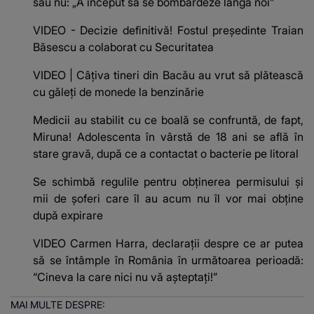
sau nu: „A început să se bombardeze lângă noi”
VIDEO - Decizie definitivă! Fostul preşedinte Traian
Băsescu a colaborat cu Securitatea
VIDEO | Câțiva tineri din Bacău au vrut să plătească
cu găleți de monede la benzinărie
Medicii au stabilit cu ce boală se confruntă, de fapt,
Miruna! Adolescenta în vârstă de 18 ani se află în
stare gravă, după ce a contactat o bacterie pe litoral
Se schimbă regulile pentru obținerea permisului și
mii de șoferi care îl au acum nu îl vor mai obține
după expirare
VIDEO Carmen Harra, declarații despre ce ar putea
să se întâmple în România în următoarea perioadă:
“Cineva la care nici nu vă așteptați!”
MAI MULTE DESPRE: