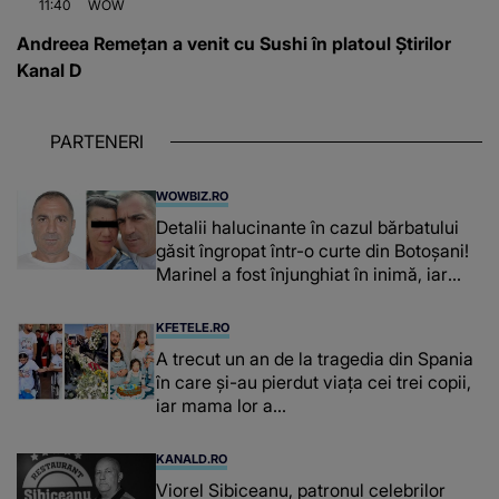
11:40
WOW
Andreea Remețan a venit cu Sushi în platoul Știrilor
Kanal D
PARTENERI
WOWBIZ.RO
Detalii halucinante în cazul bărbatului
găsit îngropat într-o curte din Botoșani!
Marinel a fost înjunghiat în inimă, iar
concubina lui se numără printre
suspecți
KFETELE.RO
A trecut un an de la tragedia din Spania
în care și-au pierdut viața cei trei copii,
iar mama lor a…
KANALD.RO
Viorel Sibiceanu, patronul celebrilor