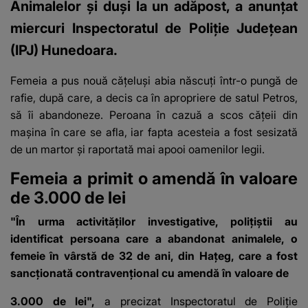
Animalelor şi duşi la un adăpost, a anunțat
miercuri Inspectoratul de Poliţie Judeţean
(IPJ) Hunedoara.
Femeia a pus nouă cățeluși abia născuți într-o pungă de
rafie, după care, a decis ca în apropriere de satul Petros,
să îi abandoneze. Peroana în cazuă a scos cățeii din
maşina în care se afla, iar fapta acesteia a fost sesizată
de un martor şi raportată mai apooi oamenilor legii.
Femeia a primit o amendă în valoare
de 3.000 de lei
"În urma activităţilor investigative, poliţiştii au
identificat persoana care a abandonat animalele, o
femeie în vârstă de 32 de ani, din Haţeg, care a fost
sancţionată contravenţional cu amendă în valoare de
3.000 de lei",
a precizat Inspectoratul de Poliţie