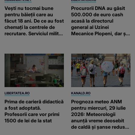
Vești nu tocmai bune
Procurorii DNA au găsit
pentru băieții care au
500.000 de euro cash
făcut 18 ani. De ce au fost
acasă la directorul
chemați la centrele de
general al Uzinei
recrutare. Serviciul militar
Mecanice Plopeni, dar și
obligatoriu NU a fost
două ceasuri Patek
ANULAT în România!
Philippe și Rolex
LIBERTATEA.RO
KANALD.RO
Prima de carieră didactică
Prognoza meteo ANM
a fost adoptată.
pentru miercuri, 29 iulie
Profesorii care vor primi
2026: Meteorologii
1500 de lei de la stat
anunță vreme deosebit
de caldă și șanse reduse
de precipitații