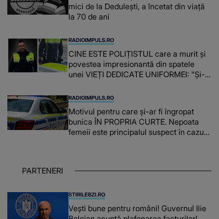
mici de la Dedulești, a încetat din viață
la 70 de ani
RADIOIMPULS.RO
CINE ESTE POLIȚISTUL care a murit și
povestea impresionantă din spatele
unei VIEȚI DEDICATE UNIFORMEI: "Și-a
îndeplinit misiunile cu responsabilitate,
iar în relația cu colegii a fost un sprijin,
RADIOIMPULS.RO
un sfătuitor și un..."
Motivul pentru care și-ar fi îngropat
bunica ÎN PROPRIA CURTE. Nepoata
femeii este principalul suspect în cazul
din Galați, iar DETALIUL DESCOPERIT
DE ANCHETATORI a șocat localnicii
PARTENERI
STIRILEBZI.RO
Vești bune pentru români! Guvernul Ilie
Bolojan anunță plafonarea facturilor!