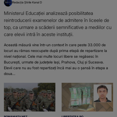
Redacția Știrile Kanal D
Ministerul Educației analizează posibilitatea
reintroducerii examenelor de admitere în liceele de
top, ca urmare a scăderii semnificative a mediilor cu
care elevii intră în aceste instituții.
Această măsură vine într-un context în care peste 33.000 de
locuri au rămas neocupate după prima etapă de repartizare la
nivel național. Cele mai multe locuri libere se regăsesc în
București, urmate de județele Iași, Prahova, Cluj și Suceava.
Elevii care nu au fost repartizați încă mai au o șansă în etapa a
doua...
ROMANIATV.NET
LIBERTATEA.RO