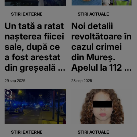
autoritățile pe
jar
STIRI EXTERNE
STIRI ACTUALE
Un tată a ratat
Noi detalii
nașterea fiicei
revoltătoare în
sale, după ce
cazul crimei
a fost arestat
din Mureș.
din greșeală și
Apelul la 112 al
a petrecut
tatălui Andei,
29 sep 2025
23 sep 2025
două
victima lui
săptămâni în
Emil Gânj,
închisoare.
dezvăluie
Mărturia care
amănunte
l-a scos din
tulburătoare:
STIRI EXTERNE
STIRI ACTUALE