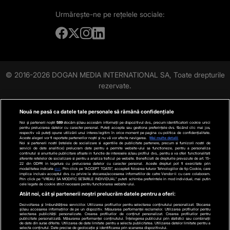
Urmărește-ne
pe rețelele sociale:
© 2016-2026 DOGAN MEDIA INTERNATIONAL SA, Toate drepturile
rezervate.
Nouă ne pasă ca datele tale personale să rămână confidențiale
Noi și partenerii noștri
589
stocăm și/sau accesăm informații pe dispozitivul dvs., precum identificatorii cookie unici
pentru prelucrarea datelor cu caracter personal. Puteți accepta sau gestiona preferințele dvs. făcând clic mai jos,
respectiv vă puteți opune utilizării unui interes legitim în orice moment pe pagina cu politica de confidențialitate.
Aceste alegeri vor fi raportate partenerilor noștri și nu vă vor afecta navigarea.
Mai multe detalii
Noi si partenerii nostri (retelele de socializare si agentiile de publicitate partenere, precum si furnizorii nostri de
servicii de date analitice) prelucram date pentru a permite website-ului sa functioneze, pentru a personaliza
continutul si anunturile publicitare afisate in functie de interesele si/sau profilul dvs., pentru a va oferi functionalitati
aferente retelelor de socializare si pentru a analiza traficul pe website. Beneficiati de drepturile prevazute de art. 15-
22 din GDPR in legatura cu prelucrarea datelor cu caracter personal. Aceste drepturi pot fi exercitate prin
modalitatea indicata
aici
. Prin click pe “ACCEPT TOATE”, acceptati folosirea tuturor Tehnologiilor de tip Cookie, care
implica inclusiv acceptul dvs. cu privire la stocarea/accesarea informatiilor de catre Vendor-ii cu care colaboram.
Prin click pe “VREAU SA MODIFIC SETARILE INDIVIDUAL” puteti schimba preferintele in mod individual, mai putin
cele legate de cookie strict necesare pentru functionarea website-ului.
Atât noi, cât și partenerii noștri prelucrăm datele pentru a oferi:
Dezvoltarea și îmbunătățirea serviciilor. Utilizarea profilurilor pentru selectarea conținutului personalizat. Stocarea
și/sau accesarea informațiilor de pe un dispozitiv. Măsurarea performanței reclamelor. Utilizarea profilurilor pentru
selectarea publicității personalizate. Crearea profilurilor de conținut personalizat. Crearea profilurilor pentru
publicitate personalizată. Măsurarea performanței conținutului. Înțelegerea publicului prin statistici sau combinații
de date din surse diferite. Utilizarea de date limitate pentru a selecta publicitatea. Utilizarea datelor limitate pentru a
selecta conținutul. Date precise de geolocație și identificarea prin scanarea dispozitivului.