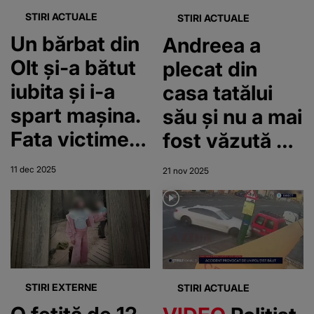
publice
STIRI ACTUALE
STIRI ACTUALE
Un bărbat din
Andreea a
Olt și-a bătut
plecat din
iubita și i-a
casa tatălui
spart mașina.
său și nu a mai
Fata victimei a
fost văzută de
sunat polițiștii
atunci. Tânăra
11 dec 2025
21 nov 2025
de 38 de ani a
dispărut din
senin
STIRI EXTERNE
STIRI ACTUALE