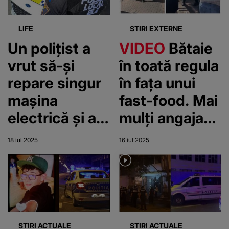
Rahova face
greșeli grave:
LIFE
STIRI EXTERNE
„A eliberat
Un polițist a
VIDEO
Bătaie
eronat un
vrut să-și
în toată regula
deținut”
repare singur
în fața unui
mașina
fast-food. Mai
electrică și a
mulți angajați
murit pe loc
au lovit
18 iul 2025
16 iul 2025
clienții. Haosul
a fost filmat
de martori, iar
imaginile au
devenit virale
STIRI ACTUALE
STIRI ACTUALE