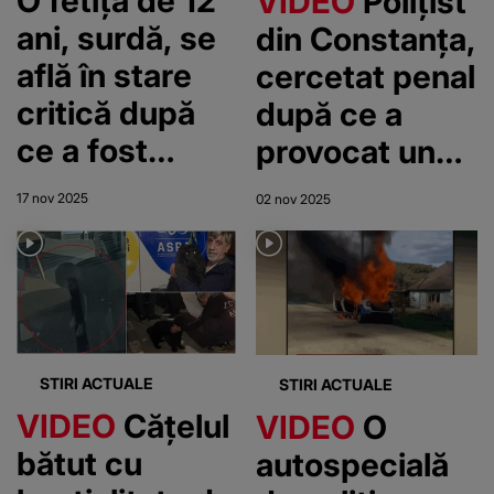
O fetiță de 12
VIDEO
Polițist
ani, surdă, se
din Constanța,
află în stare
cercetat penal
critică după
după ce a
ce a fost
provocat un
împușcată de
accident.
17 nov 2025
02 nov 2025
poliție în
Agentul era
apartamentul
sub influența
mamei ei
alcoolului
STIRI ACTUALE
STIRI ACTUALE
VIDEO
Cățelul
VIDEO
O
bătut cu
autospecială