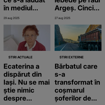
în mediul
Argeș. Cinci
online că a
bărbați sunt
29 aug 2025
27 aug 2025
spart un
anchetați
magazin.
penal
Tânărul a fost
săltat din
București
STIRI ACTUALE
STIRI EXTERNE
Ecaterina a
Bărbatul care
dispărut din
s-a
Iași. Nu se mai
transformat în
știe nimic
coșmarul
despre
șoferilor de