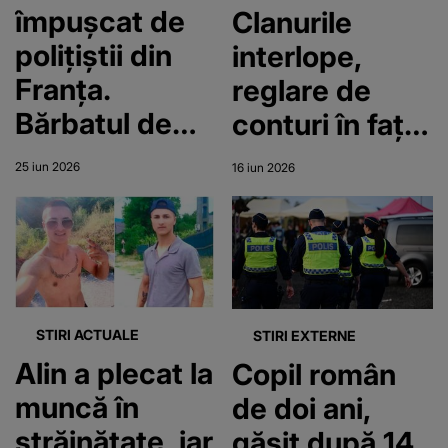
împușcat de
Clanurile
polițiștii din
interlope,
Franța.
reglare de
Bărbatul de
conturi în fața
23 de ani
poliției din
25 iun 2026
16 iun 2026
încerca să
Capitală
fugă de
forțele de
ordine când a
fost lovit
STIRI ACTUALE
STIRI EXTERNE
Alin a plecat la
Copil român
muncă în
de doi ani,
străinătate, iar
găsit după 14