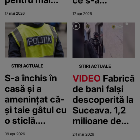
ce s-a
mulți tineri
contrazis cu
17 mai 2026
17 apr 2026
polițista care
l-a oprit în
trafic. Cu ce a
enervat-o:
”Nu are rost
STIRI ACTUALE
STIRI ACTUALE
să…”
S-a închis în
VIDEO
Fabrică
casă și a
de bani falși
amenințat că-
descoperită la
și taie gâtul cu
Suceava. 1,2
o sticlă.
milioane de
Bărbatul din
euro
09 apr 2026
24 mar 2026