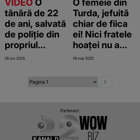
VIDEO
O
O femeie din
suflet, dacă îl
tânără de 22
Turda, jefuită
vedeți,
de ani, salvată
chiar de fiica
anunțați
de poliție din
ei! Nici fratele
urgent”
propriul
hoaței nu a
apartament.
scăpat fără să
05 iun 2025
09 mai 2025
Vecinii au dat
fie tâlhărit
alarma după
ce un bărbat
de 45 de ani a
dat buzna
Parteneri:
peste ea. Cine
e agresorul și