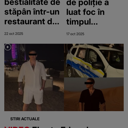
bestialitate de
de poliție a
stăpân într-un
luat foc în
restaurant din
timpul
București a
misiunii.
22 oct 2025
17 oct 2025
fost preluat
Polițiștii au
de ASPA
reușit să se
salveze în
ultimul
moment
STIRI ACTUALE