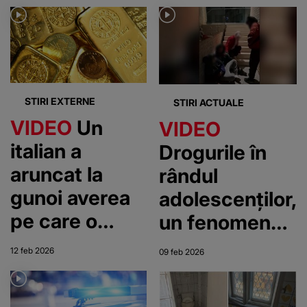
Botoșani,
contrafăcuți
salvat în
au fost ridicați
ultima clipă de
polițiști
STIRI EXTERNE
STIRI ACTUALE
VIDEO
Un
VIDEO
italian a
Drogurile în
aruncat la
rândul
gunoi averea
adolescenților,
pe care o
un fenomen
acumulase pe
scăpat de sub
12 feb 2026
09 feb 2026
parcursul
control în
vieții. Primul
orașele din