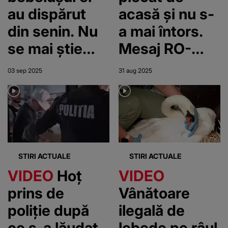
au dispărut
acasă și nu s-
din senin. Nu
a mai întors.
se mai știe
Mesaj RO-
nimic de
Alert pentru
03 sep 2025
31 aug 2025
femeia de 37
găsirea
de ani și de
băiatului de 11
copilul său de
ani, dispărut
peste o
din Sălaj
săptămână
STIRI ACTUALE
STIRI ACTUALE
VIDEO
Hoț
VIDEO
prins de
Vânătoare
poliție după
ilegală de
ce s-a lăudat
lebede pe râul