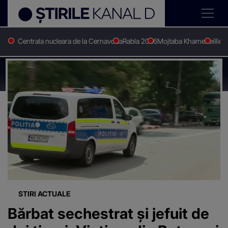
Centrala nucleara de la Cernavoda
Rabla 2026
Mojtaba Khamenei
Ilie 
Stirile Kanal D
Politie
Știri despre
"Politie"
STIRI ACTUALE
Bărbat sechestrat și jefuit de