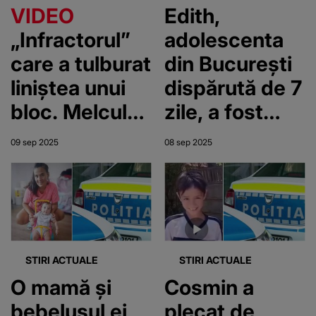
spatele
„Fiica mea e
VIDEO
Edith,
gratiilor: „Nu l-
hărțuită de
„Infractorul”
adolescenta
am văzut
oamenii legii”
care a tulburat
din București
niciodată”
liniștea unui
dispărută de 7
bloc. Melcul
zile, a fost
le-a adus
găsită. Unde
09 sep 2025
08 sep 2025
locatarilor o
se afla fata de
noapte de
14 ani
coșmar
STIRI ACTUALE
STIRI ACTUALE
O mamă și
Cosmin a
bebelușul ei
plecat de