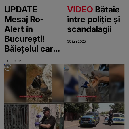
UPDATE
VIDEO
Bătaie
Mesaj Ro-
între poliție și
Alert în
scandalagii
București!
30 iun 2025
Băiețelul care
a dispărut din
10 iul 2025
Sectorul 2 a
ajuns în
siguranță
acasă