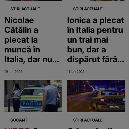
STIRI ACTUALE
STIRI ACTUALE
Nicolae
Ionica a plecat
Cătălin a
în Italia pentru
plecat la
un trai mai
muncă în
bun, dar a
Italia, dar nu
dispărut fără
se mai știe
urmă. Familia
19 iun 2025
11 iun 2025
nimic despre
femeii nu mai
el de zile
știe nimic
întregi. Familia
despre ea de
bărbatului,
săptămâni
apel disperat:
întregi
ȘOCANT
STIRI ACTUALE
„Vă rog din