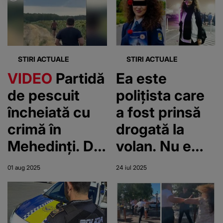
cerea femeia
de 66 de ani
pentru
substanțele
STIRI ACTUALE
STIRI ACTUALE
ilegale
VIDEO
Partidă
Ea este
de pescuit
polițista care
încheiată cu
a fost prinsă
crimă în
drogată la
Mehedinți. De
volan. Nu e
la ce a pornit
prima dată
01 aug 2025
24 iul 2025
totul
când angajata
de la
Penitenciarul