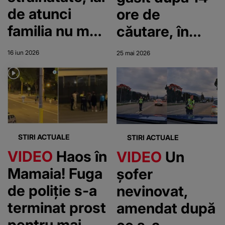
de atunci
ore de
familia nu mai
căutare, în
știe nimic
Suedia: „L-am
16 iun 2026
25 mai 2026
despre el.
văzut pe
Tânărul de 18
acest micuț
ani a dispărut
stând singur
în pădure”
STIRI ACTUALE
STIRI ACTUALE
VIDEO
Haos în
VIDEO
Un
Mamaia! Fuga
șofer
de poliție s-a
nevinovat,
terminat prost
amendat după
pentru mai