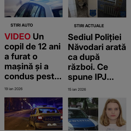
lucru pe care
România
l-a făcut în
momentul în
STIRI AUTO
STIRI ACTUALE
care a realizat
VIDEO
Un
Sediul Poliției
unde au ajuns
copil de 12 ani
Năvodari arată
lingourile de
a furat o
ca după
aur
mașină și a
război. Ce
condus peste
spune IPJ
230 km, până
Constanța
19 ian 2026
15 ian 2026
a fost oprit de
după ce
poliție
imaginile
revoltătoare
au devenit