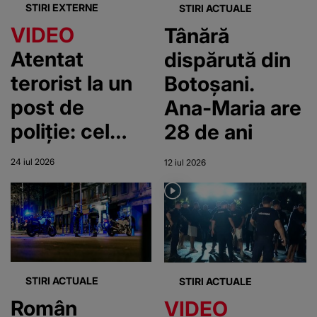
STIRI EXTERNE
STIRI ACTUALE
VIDEO
Tânără
Atentat
dispărută din
terorist la un
Botoșani.
post de
Ana-Maria are
poliție: cel
28 de ani
puțin 16
24 iul 2026
12 iul 2026
oameni și-au
pierdut viața
STIRI ACTUALE
STIRI ACTUALE
Român
VIDEO