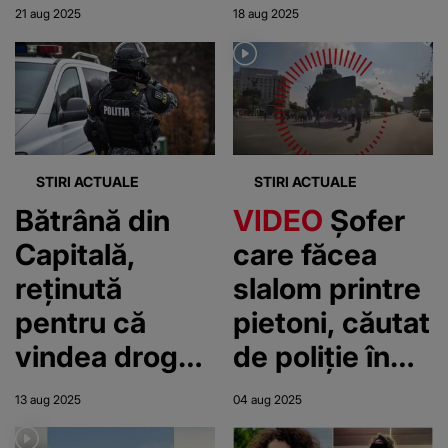
bătrâna în
TIR. Individul
21 aug 2025
18 aug 2025
vârstă de 83
se aruncă
de ani
intenționat în
fața
camioanelor
care trec pe
STIRI ACTUALE
STIRI ACTUALE
autostradă
Bătrână din
VIDEO
Șofer
Capitală,
care făcea
reținută
slalom printre
pentru că
pietoni, căutat
vindea droguri
de poliție în
de mare risc.
Capitală
13 aug 2025
04 aug 2025
Câți bani