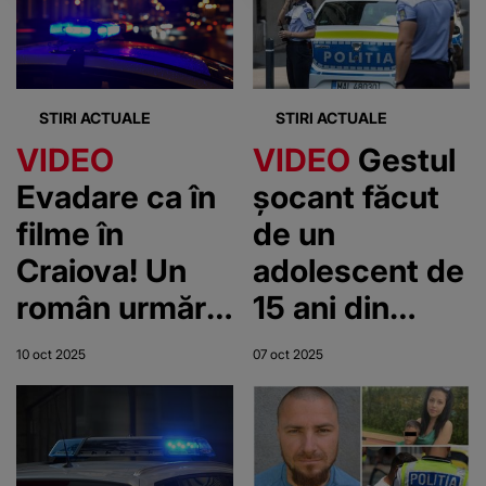
STIRI ACTUALE
STIRI ACTUALE
VIDEO
VIDEO
Gestul
Evadare ca în
șocant făcut
filme în
de un
Craiova! Un
adolescent de
român urmărit
15 ani din
internațional a
Sibiu după o
10 oct 2025
07 oct 2025
fugit chiar din
ceartă în
curtea Poliției
familie. Băiatul
a pus