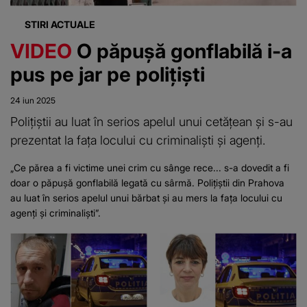
STIRI ACTUALE
VIDEO
O păpușă gonflabilă i-a
pus pe jar pe polițiști
24 iun 2025
Polițiștii au luat în serios apelul unui cetățean și s-au
prezentat la fața locului cu criminaliști și agenți.
„Ce părea a fi victime unei crim cu sânge rece... s-a dovedit a fi
doar o păpușă gonflabilă legată cu sârmă. Polițiștii din Prahova
au luat în serios apelul unui bărbat și au mers la fața locului cu
agenți și criminaliști”.