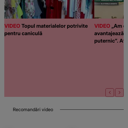
VIDEO
Topul materialelor potrivite
VIDEO
„Am de
pentru caniculă
avantajează c
puternic”. Află
Recomandări video