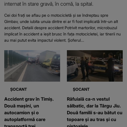
internat în stare gravă, în comă, la spital.
Cei doi frați se aflau pe o motocicletă și se îndreptau spre
Gimbav, unde iubita unuia dintre ei ar fi fost implicată într-un alt
accident. Detalii despre accident Potrivit martorilor, microbuzul
implicat în accident a ieșit brusc în fața motocicletei, iar tinerii nu
au mai putut evita impactul violent. Șoferul...
ȘOCANT
ȘOCANT
Accident grav în Timiș.
Răfuială ca-n vestul
Două mașini, un
sălbatic, dar la Târgu Jiu.
autocamion şi o
Două familii s-au bătut cu
autoplatformă care
topoare și au tras și cu
transportă trei
pistoalele