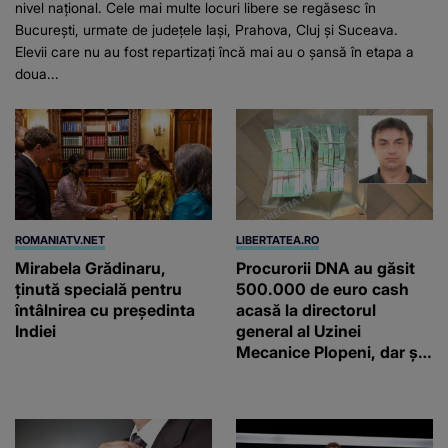
nivel național. Cele mai multe locuri libere se regăsesc în
București, urmate de județele Iași, Prahova, Cluj și Suceava.
Elevii care nu au fost repartizați încă mai au o șansă în etapa a
doua...
ROMANIATV.NET
LIBERTATEA.RO
Mirabela Grădinaru,
Procurorii DNA au găsit
ţinută specială pentru
500.000 de euro cash
întâlnirea cu preşedinta
acasă la directorul
Indiei
general al Uzinei
Mecanice Plopeni, dar și
două ceasuri Patek
Philippe și Rolex