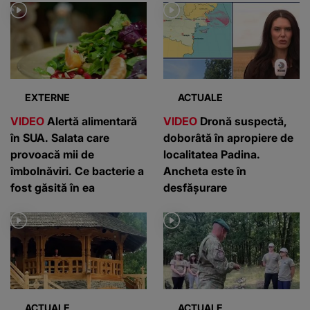
EXTERNE
ACTUALE
VIDEO
Alertă alimentară
VIDEO
Dronă suspectă,
în SUA. Salata care
doborâtă în apropiere de
provoacă mii de
localitatea Padina.
îmbolnăviri. Ce bacterie a
Ancheta este în
fost găsită în ea
desfășurare
ACTUALE
ACTUALE