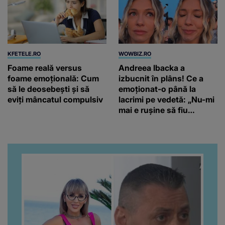
KFETELE.RO
WOWBIZ.RO
Foame reală versus
Andreea Ibacka a
foame emoțională: Cum
izbucnit în plâns! Ce a
să le deosebești și să
emoționat-o până la
eviți mâncatul compulsiv
lacrimi pe vedetă: „Nu-mi
mai e rușine să fiu
vulnerabilă”