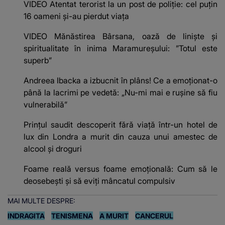
VIDEO Atentat terorist la un post de poliție: cel puțin
16 oameni și-au pierdut viața
VIDEO Mănăstirea Bârsana, oază de liniște și
spiritualitate în inima Maramureșului: ”Totul este
superb”
Andreea Ibacka a izbucnit în plâns! Ce a emoționat-o
până la lacrimi pe vedetă: „Nu-mi mai e rușine să fiu
vulnerabilă”
Prințul saudit descoperit fără viață într-un hotel de
lux din Londra a murit din cauza unui amestec de
alcool și droguri
Foame reală versus foame emoțională: Cum să le
deosebești și să eviți mâncatul compulsiv
MAI MULTE DESPRE:
INDRAGITA
TENISMENA
A MURIT
CANCERUL