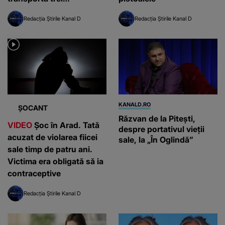
autoturisme s-au ciocnit
Redacția Știrile Kanal D
Redacția Știrile Kanal D
violent
KANALD.RO
ȘOCANT
Răzvan de la Pitești,
VIDEO
Șoc în Arad. Tată
despre portativul vieții
acuzat de violarea fiicei
sale, la „În Oglindă”
sale timp de patru ani.
Victima era obligată să ia
contraceptive
Redacția Știrile Kanal D