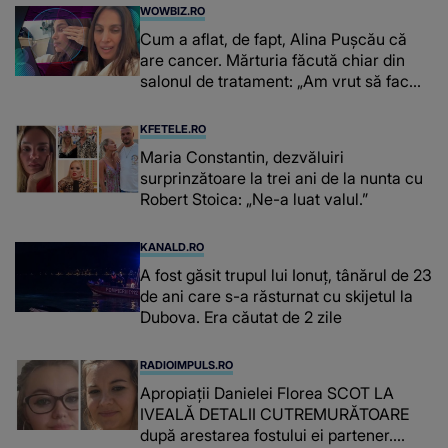
WOWBIZ.RO
Cum a aflat, de fapt, Alina Pușcău că
are cancer. Mărturia făcută chiar din
salonul de tratament: „Am vrut să fac
niște genuflexiuni și a început să mă
înțepe sânul”
KFETELE.RO
Maria Constantin, dezvăluiri
surprinzătoare la trei ani de la nunta cu
Robert Stoica: „Ne-a luat valul.”
KANALD.RO
A fost găsit trupul lui Ionuț, tânărul de 23
de ani care s-a răsturnat cu skijetul la
Dubova. Era căutat de 2 zile
RADIOIMPULS.RO
Apropiații Danielei Florea SCOT LA
IVEALĂ DETALII CUTREMURĂTOARE
după arestarea fostului ei partener.