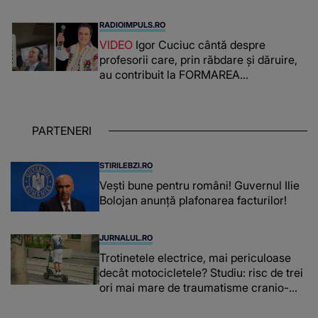
PRIN CE A FOST NEVOITĂ să treacă
românca ucisă în Italia și ascunsă în
RADIOIMPULS.RO
lada unui pat: " Îmi pare rău că nu am
VIDEO
Igor Cuciuc cântă despre
reușit să fac mai mult pentru ea și..."
profesorii care, prin răbdare și dăruire,
au contribuit la FORMAREA
OAMENILOR DE ASTĂZI. Ce spune
despre dascălii care lasă amprente
puternice ÎN SUFLETELE ELEVILOR,
PARTENERI
chiar și după trecerea anilor: "De
fiecare dată când..."
STIRILEBZI.RO
Vești bune pentru români! Guvernul Ilie
Bolojan anunță plafonarea facturilor!
JURNALUL.RO
Trotinetele electrice, mai periculoase
decât motocicletele? Studiu: risc de trei
ori mai mare de traumatisme cranio-
cerebrale