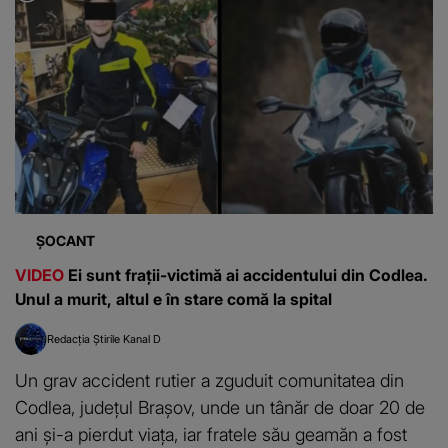
ȘOCANT
VIDEO
Ei sunt frații-victimă ai accidentului din Codlea.
Unul a murit, altul e în stare comă la spital
Redacția Știrile Kanal D
Un grav accident rutier a zguduit comunitatea din
Codlea, județul Brașov, unde un tânăr de doar 20 de
ani și-a pierdut viața, iar fratele său geamăn a fost