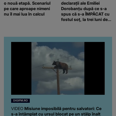
o nouă etapă. Scenariul
declarații ale Emiliei
pe care aproape nimeni
Dorobanțu după ce s-a
nu îl mai lua în calcul
spus că s-a ÎMPĂCAT cu
fostul soț, la trei luni de
când au divorțat. Ce-a
putut să spună frumoasa
artistă i-a lăsat MASCĂ
pe toți. De data aceasta,
chiar a rupt tăcerea:
”Poate că aveam să ne
spunem, să ne...”
DIGIFM.RO
VIDEO
Misiune imposibilă pentru salvatori: Ce
s-a întâmplat cu ursul blocat pe un stâlp înalt