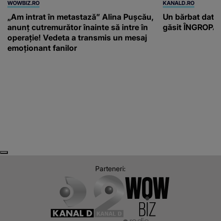
WOWBIZ.RO
KANALD.RO
„Am intrat în metastază” Alina Pușcău,
Un bărbat dat di
anunț cutremurător înainte să intre în
găsit ÎNGROPAT 
operație! Vedeta a transmis un mesaj
emoționant fanilor
Next
Previous
Parteneri: