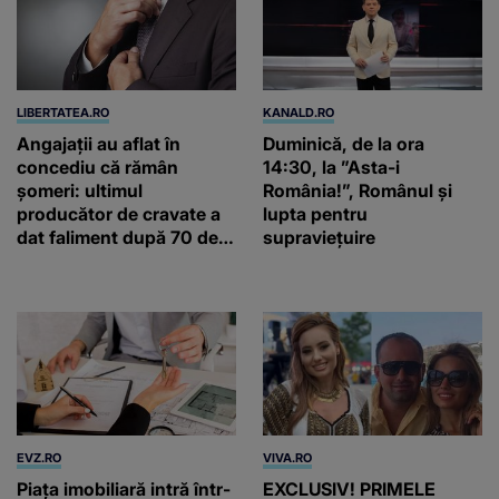
LIBERTATEA.RO
KANALD.RO
Angajații au aflat în
Duminică, de la ora
concediu că rămân
14:30, la ”Asta-i
șomeri: ultimul
România!”, Românul și
producător de cravate a
lupta pentru
dat faliment după 70 de
supraviețuire
ani, în Elveția
EVZ.RO
VIVA.RO
Piața imobiliară intră într-
EXCLUSIV! PRIMELE