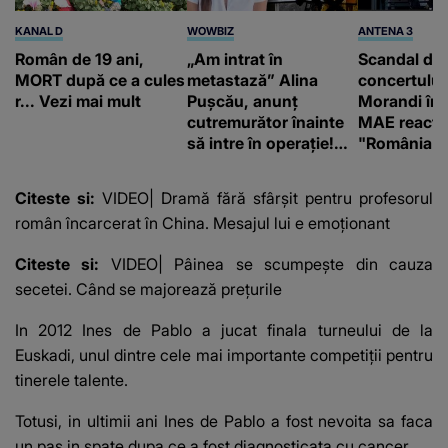
KANAL D
WOWBIZ
ANTENA 3
Român de 19 ani,
„Am intrat în
Scandal di
MORT după ce a cules
metastază” Alina
concertului
r... Vezi mai mult
Pușcău, anunț
Morandi în 
cutremurător înainte
MAE reacți
să intre în operație!
"România s
Vedeta a transmis un
integritatea 
mesaj emoționant
a Georgiei"
Citeste si:
VIDEO| Dramă fără sfârșit pentru profesorul
fanilor
român încarcerat în China. Mesajul lui e emoționant
Citeste si:
VIDEO| Pâinea se scumpește din cauza
secetei. Când se majorează prețurile
In 2012 Ines de Pablo a jucat finala turneului de la
Euskadi, unul dintre cele mai importante competiții pentru
tinerele talente.
Totusi, in ultimii ani Ines de Pablo a fost nevoita sa faca
un pas in spate dupa ce a fost diagnosticata cu cancer.