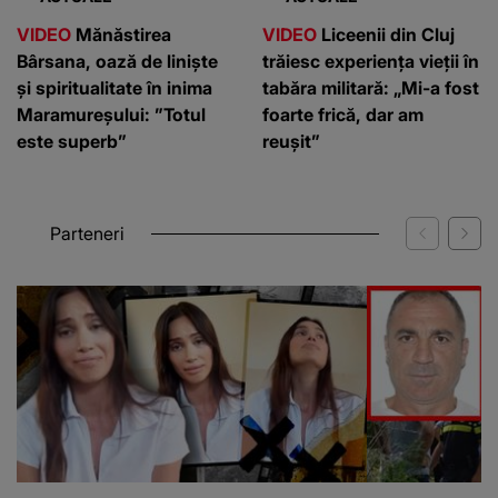
VIDEO
Mănăstirea
VIDEO
Liceenii din Cluj
Bârsana, oază de liniște
trăiesc experiența vieții în
și spiritualitate în inima
tabăra militară: „Mi-a fost
Maramureșului: ”Totul
foarte frică, dar am
este superb”
reușit”
Parteneri