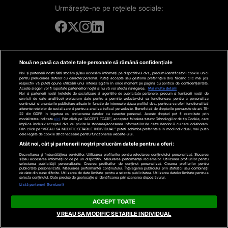
Urmărește-ne
pe rețelele sociale:
Nouă ne pasă ca datele tale personale să rămână confidențiale
© 2016-2026 DOGAN MEDIA INTERNATIONAL SA, Toate drepturile
Noi și partenerii noștri
589
stocăm și/sau accesăm informații pe dispozitivul dvs., precum identificatorii cookie unici
rezervate.
pentru prelucrarea datelor cu caracter personal. Puteți accepta sau gestiona preferințele dvs. făcând clic mai jos,
respectiv vă puteți opune utilizării unui interes legitim în orice moment pe pagina cu politica de confidențialitate.
Aceste alegeri vor fi raportate partenerilor noștri și nu vă vor afecta navigarea.
Mai multe detalii
Noi si partenerii nostri (retelele de socializare si agentiile de publicitate partenere, precum si furnizorii nostri de
servicii de date analitice) prelucram date pentru a permite website-ului sa functioneze, pentru a personaliza
continutul si anunturile publicitare afisate in functie de interesele si/sau profilul dvs., pentru a va oferi functionalitati
aferente retelelor de socializare si pentru a analiza traficul pe website. Beneficiati de drepturile prevazute de art. 15-
22 din GDPR in legatura cu prelucrarea datelor cu caracter personal. Aceste drepturi pot fi exercitate prin
modalitatea indicata
aici
. Prin click pe “ACCEPT TOATE”, acceptati folosirea tuturor Tehnologiilor de tip Cookie, care
implica inclusiv acceptul dvs. cu privire la stocarea/accesarea informatiilor de catre Vendor-ii cu care colaboram.
Prin click pe “VREAU SA MODIFIC SETARILE INDIVIDUAL” puteti schimba preferintele in mod individual, mai putin
cele legate de cookie strict necesare pentru functionarea website-ului.
Atât noi, cât și partenerii noștri prelucrăm datele pentru a oferi:
Dezvoltarea și îmbunătățirea serviciilor. Utilizarea profilurilor pentru selectarea conținutului personalizat. Stocarea
și/sau accesarea informațiilor de pe un dispozitiv. Măsurarea performanței reclamelor. Utilizarea profilurilor pentru
selectarea publicității personalizate. Crearea profilurilor de conținut personalizat. Crearea profilurilor pentru
publicitate personalizată. Măsurarea performanței conținutului. Înțelegerea publicului prin statistici sau combinații
de date din surse diferite. Utilizarea de date limitate pentru a selecta publicitatea. Utilizarea datelor limitate pentru a
selecta conținutul. Date precise de geolocație și identificarea prin scanarea dispozitivului.
Listă parteneri (furnizori)
ACCEPT TOATE
VREAU SA MODIFIC SETARILE INDIVIDUAL