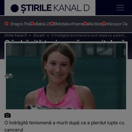
Dragos Pislaru
Rabla 2026
Mojtaba Khamenei
Ilie Bolojan
Nicușor Dan
Stirile Kanal D
Șocant
O îndrăgită tenismenă a murit după ce a pierdut
O îndrăgită tenismenă a murit după
lupta cu cancerul
ce a pierdut lupta cu cancerul
O îndrăgită tenismenă a murit după ce a pierdut lupta cu
cancerul