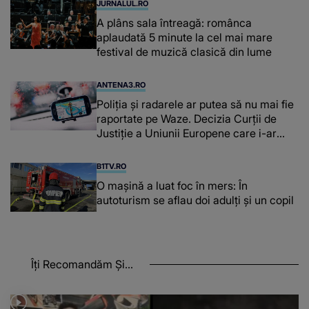
JURNALUL.RO
A plâns sala întreagă: românca
aplaudată 5 minute la cel mai mare
festival de muzică clasică din lume
ANTENA3.RO
Poliţia şi radarele ar putea să nu mai fie
raportate pe Waze. Decizia Curţii de
Justiție a Uniunii Europene care i-ar
afecta pe şoferi
B1TV.RO
O maşină a luat foc în mers: În
autoturism se aflau doi adulți și un copil
Îți Recomandăm Și...