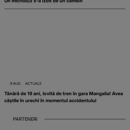
Un microbuz s-a izbit de un camion
9 AUG
ACTUALE
Tânără de 19 ani, lovită de tren în gara Mangalia! Avea
căștile în urechi în momentul accidentului
PARTENERI