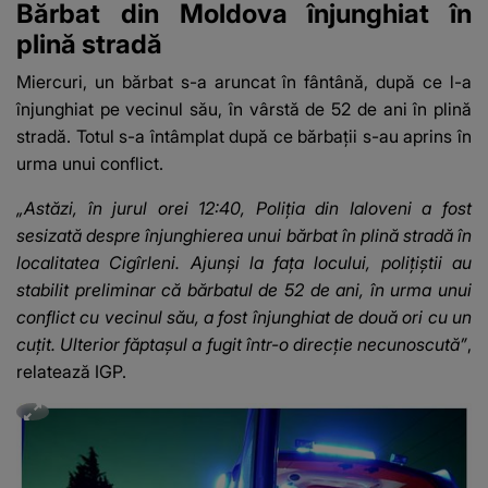
Bărbat din Moldova înjunghiat în
plină stradă
Miercuri, un bărbat s-a aruncat în fântână, după ce l-a
înjunghiat pe vecinul său, în vârstă de 52 de ani în plină
stradă. Totul s-a întâmplat după ce bărbații s-au aprins în
urma unui conflict.
„Astăzi, în jurul orei 12:40, Poliția din Ialoveni a fost
sesizată despre înjunghierea unui bărbat în plină stradă în
localitatea Cigîrleni. Ajunși la fața locului, polițiștii au
stabilit preliminar că bărbatul de 52 de ani, în urma unui
conflict cu vecinul său, a fost înjunghiat de două ori cu un
cuțit. Ulterior făptașul a fugit într-o direcție necunoscută”
,
relatează IGP.