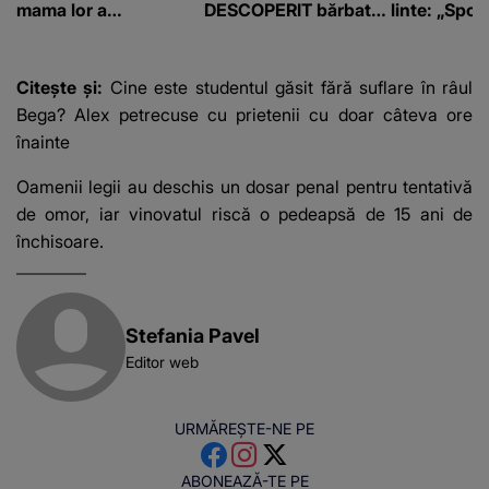
mama lor a…
DESCOPERIT bărbatul
linte: „Spor 
de 50 de ani și ce
proteine!”
afacere a deschis cu
banii obținuți? SUMA
Citește și:
Cine este studentul găsit fără suflare în râul
E COLOSALĂ
Bega? Alex petrecuse cu prietenii cu doar câteva ore
înainte
Oamenii legii au deschis un dosar penal pentru tentativă
de omor, iar vinovatul riscă o pedeapsă de 15 ani de
închisoare.
Stefania Pavel
Editor web
URMĂREȘTE-NE PE
ABONEAZĂ-TE PE