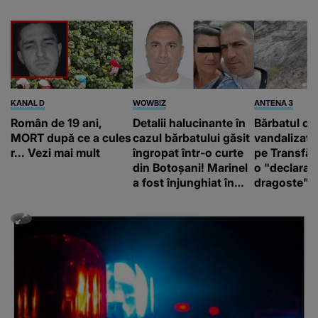
KANAL D
WOWBIZ
ANTENA 3
Român de 19 ani,
Detalii halucinante în
Bărbatul ca
MORT după ce a cules
cazul bărbatului găsit
vandalizat 
r... Vezi mai mult
îngropat într-o curte
pe Transfă
din Botoșani! Marinel
o "declaraţ
a fost înjunghiat în
dragoste" e
inimă, iar concubina
poliție și c
lui se numără printre
mediu
suspecți