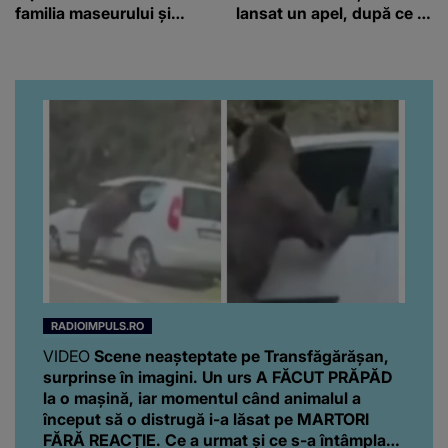
familia maseurului și
lansat un apel, după ce a
clubul Dinamo: “Am vrut
fost diagnosticată cu o
să văd caracterul și
boală gravă
obrazul.”
RADIOIMPULS.RO
VIDEO
Scene neașteptate pe Transfăgărășan,
surprinse în imagini. Un urs A FĂCUT PRĂPĂD
la o mașină, iar momentul când animalul a
început să o distrugă i-a lăsat pe MARTORI
FĂRĂ REACȚIE. Ce a urmat și ce s-a întâmplat