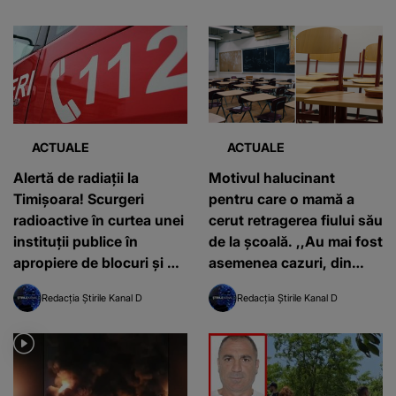
ACTUALE
ACTUALE
Alertă de radiații la
Motivul halucinant
Timișoara! Scurgeri
pentru care o mamă a
radioactive în curtea unei
cerut retragerea fiului său
instituții publice în
de la școală. ,,Au mai fost
apropiere de blocuri și o
asemenea cazuri, din
maternitate
păcate''
Redacția Știrile Kanal D
Redacția Știrile Kanal D