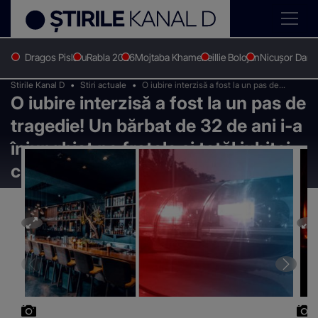
Dragos Pislaru
Rabla 2026
Mojtaba Khamenei
Ilie Bolojan
Nicușor Dan
Stirile Kanal D
Stiri actuale
O iubire interzisă a fost la un pas de
O iubire interzisă a fost la un pas de
tragedie! Un bărbat de 32 de ani i-a
înjunghiat pe fratele și tatăl iubitei cu 18
tragedie! Un bărbat de 32 de ani i-a
ani mai mică
înjunghiat pe fratele și tatăl iubitei
cu 18 ani mai mică