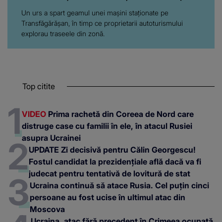
cu proprietarii autoturismului
Un urs a spart geamul unei mașini staționate pe
Transfăgărășan, în timp ce proprietarii autoturismului
explorau traseele din zonă.
Top citite
VIDEO
Prima rachetă din Coreea de Nord care
distruge case cu familii în ele, în atacul Rusiei
asupra Ucrainei
UPDATE Zi decisivă pentru Călin Georgescu!
Fostul candidat la prezidențiale află dacă va fi
judecat pentru tentativă de lovitură de stat
Ucraina continuă să atace Rusia. Cel puțin cinci
persoane au fost ucise în ultimul atac din
Moscova
Ucraina, atac fără precedent în Crimeea ocupată