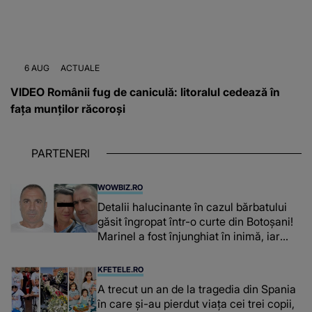
6 AUG
ACTUALE
VIDEO Românii fug de caniculă: litoralul cedează în
fața munților răcoroși
PARTENERI
WOWBIZ.RO
Detalii halucinante în cazul bărbatului
găsit îngropat într-o curte din Botoșani!
Marinel a fost înjunghiat în inimă, iar
concubina lui se numără printre
suspecți
KFETELE.RO
A trecut un an de la tragedia din Spania
în care și-au pierdut viața cei trei copii,