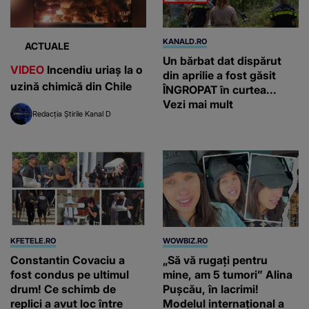
KANALD.RO
ACTUALE
Un bărbat dat dispărut
VIDEO
Incendiu uriaș la o
din aprilie a fost găsit
uzină chimică din Chile
ÎNGROPAT în curtea...
Vezi mai mult
Redacția Știrile Kanal D
KFETELE.RO
WOWBIZ.RO
Constantin Covaciu a
„Să vă rugați pentru
fost condus pe ultimul
mine, am 5 tumori” Alina
drum! Ce schimb de
Pușcău, în lacrimi!
replici a avut loc între
Modelul internațional a