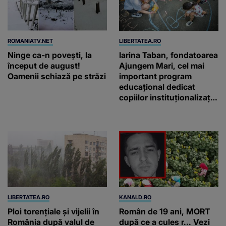
ROMANIATV.NET
LIBERTATEA.RO
Ninge ca-n povești, la
Iarina Taban, fondatoarea
început de august!
Ajungem Mari, cel mai
Oamenii schiază pe străzi
important program
educațional dedicat
copiilor instituționalizați
din România: „Voluntarii
noștri nu schimbă vieți
printr-un gest
spectaculos, ci prin
faptul că revin”
LIBERTATEA.RO
KANALD.RO
Ploi torențiale și vijelii în
Român de 19 ani, MORT
România după valul de
după ce a cules r... Vezi