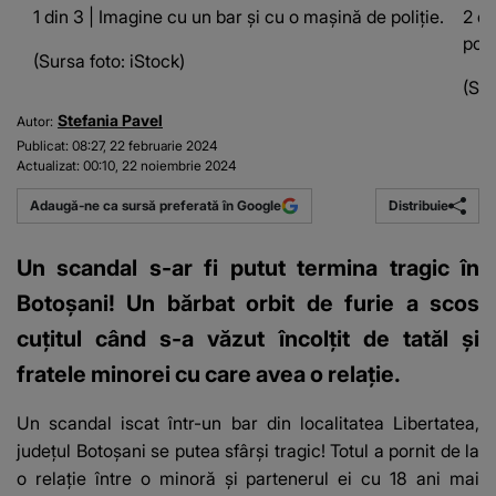
1 din 3 | Imagine cu un bar și cu o mașină de poliție.
2 di
poliț
(Sursa foto: iStock)
(Sur
Stefania Pavel
Autor:
Publicat:
08:27, 22 februarie 2024
Actualizat:
00:10, 22 noiembrie 2024
Distribuie
Adaugă-ne ca sursă preferată în Google
Un scandal s-ar fi putut termina tragic în
Botoșani! Un bărbat orbit de furie a scos
cuțitul când s-a văzut încolțit de tatăl şi
fratele minorei cu care avea o relație.
Un scandal iscat într-un bar din localitatea Libertatea,
județul Botoșani se putea sfârși tragic! Totul a pornit de la
o relație între o minoră și partenerul ei cu 18 ani mai