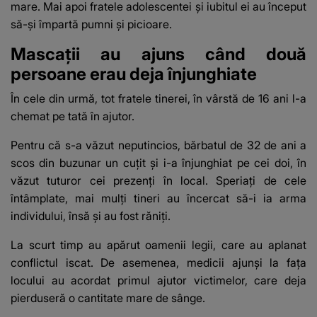
mare. Mai apoi fratele adolescentei și iubitul ei au început
să-și împartă pumni și picioare.
Mascații au ajuns când două
persoane erau deja înjunghiate
În cele din urmă, tot fratele tinerei, în vârstă de 16 ani l-a
chemat pe tată în ajutor.
Pentru că s-a văzut neputincios, bărbatul de 32 de ani a
scos din buzunar un cuțit și i-a înjunghiat pe cei doi, în
văzut tuturor cei prezenți în local. Speriați de cele
întâmplate, mai mulți tineri au încercat să-i ia arma
individului, însă și au fost răniți.
La scurt timp au apărut oamenii legii, care au aplanat
conflictul iscat. De asemenea, medicii ajunși la fața
locului au acordat primul ajutor victimelor, care deja
pierduseră o cantitate mare de sânge.