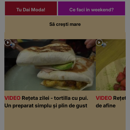
Tu Dai Moda!
Ce faci in weekend?
Să crești mare
VIDEO
Rețeta zilei - tortilla cu pui.
VIDEO
Rețeta 
Un preparat simplu și plin de gust
de afine