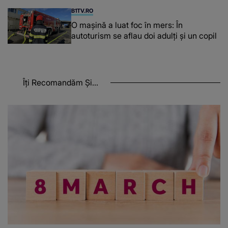
B1TV.RO
O maşină a luat foc în mers: În
autoturism se aflau doi adulți și un copil
Îți Recomandăm Și...