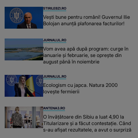
STIRILEBZI.RO
Vești bune pentru români! Guvernul Ilie
Bolojan anunță plafonarea facturilor!
JURNALUL.RO
Vom avea apă după program: curge în
ianuarie și februarie, se oprește din
august până în noiembrie
JURNALUL.RO
Ecologism cu japca. Natura 2000
lovește fermierii
ANTENA3.RO
O învățătoare din Sibiu a luat 4,90 la
Titularizare și a făcut contestație. Când
s-au afișat rezultatele, a avut o surpriză