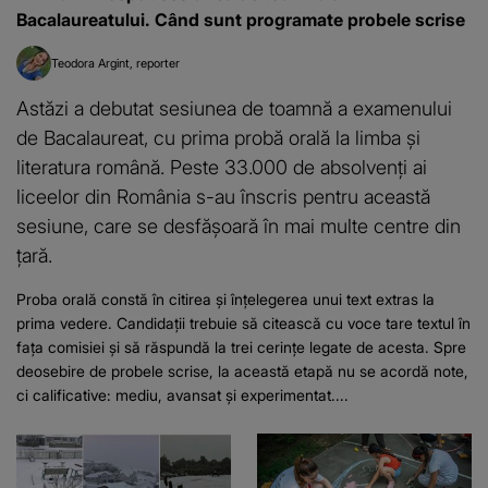
Bacalaureatului. Când sunt programate probele scrise
Teodora Argint
reporter
Astăzi a debutat sesiunea de toamnă a examenului
de Bacalaureat, cu prima probă orală la limba și
literatura română. Peste 33.000 de absolvenți ai
liceelor din România s-au înscris pentru această
sesiune, care se desfășoară în mai multe centre din
țară.
Proba orală constă în citirea și înțelegerea unui text extras la
prima vedere. Candidații trebuie să citească cu voce tare textul în
fața comisiei și să răspundă la trei cerințe legate de acesta. Spre
deosebire de probele scrise, la această etapă nu se acordă note,
ci calificative: mediu, avansat și experimentat....