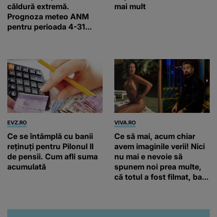
căldură extremă.
mai mult
Prognoza meteo ANM
pentru perioada 4-31
august 2026
EVZ.RO
VIVA.RO
Ce se întâmplă cu banii
Ce să mai, acum chiar
reținuți pentru Pilonul II
avem imaginile verii! Nici
de pensii. Cum afli suma
nu mai e nevoie să
acumulată
spunem noi prea multe,
că totul a fost filmat, ba
chiar artistul și-a întrebat
iubita dacă e adevărat! Și
da, frumoasa iubită a lui