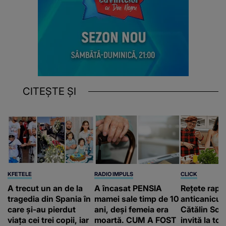
CITEȘTE ȘI
KFETELE
RADIO IMPULS
CLICK
A trecut un an de la
A încasat PENSIA
Rețete rapi
tragedia din Spania în
mamei sale timp de 10
anticanicul
care și-au pierdut
ani, deși femeia era
Cătălin Scă
viața cei trei copii, iar
moartă. CUM A FOST
invită la to