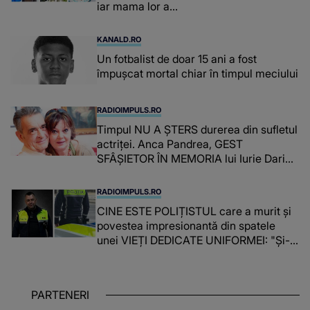
iar mama lor a…
KANALD.RO
Un fotbalist de doar 15 ani a fost
împușcat mortal chiar în timpul meciului
RADIOIMPULS.RO
Timpul NU A ȘTERS durerea din sufletul
actriței. Anca Pandrea, GEST
SFÂȘIETOR ÎN MEMORIA lui Iurie Darie:
"A fost copleșitor. Pe măsură ce trece
timpul parcă..."
RADIOIMPULS.RO
CINE ESTE POLIȚISTUL care a murit și
povestea impresionantă din spatele
unei VIEȚI DEDICATE UNIFORMEI: "Și-a
îndeplinit misiunile cu responsabilitate,
iar în relația cu colegii a fost un sprijin,
un sfătuitor și un..."
PARTENERI