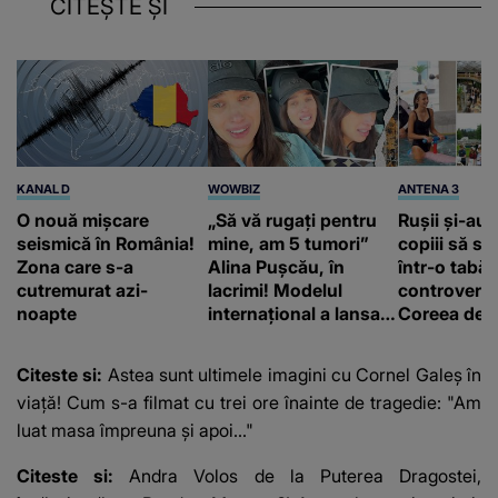
CITEȘTE ȘI
KANAL D
WOWBIZ
ANTENA 3
O nouă mișcare
„Să vă rugați pentru
Rușii și-au 
seismică în România!
mine, am 5 tumori”
copiii să se
Zona care s-a
Alina Pușcău, în
într-o tabăr
cutremurat azi-
lacrimi! Modelul
controversa
noapte
internațional a lansat
Coreea de N
un apel, după ce a
ar întâmpla,
fost diagnosticată cu
acolo
Citeste si:
Astea sunt ultimele imagini cu Cornel Galeș în
o boală gravă
viață! Cum s-a filmat cu trei ore înainte de tragedie: "Am
luat masa împreuna și apoi..."
Citeste si:
Andra Volos de la Puterea Dragostei,