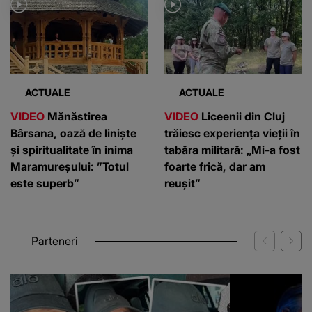
ACTUALE
ACTUALE
VIDEO
Mănăstirea
VIDEO
Liceenii din Cluj
Bârsana, oază de liniște
trăiesc experiența vieții în
și spiritualitate în inima
tabăra militară: „Mi-a fost
Maramureșului: ”Totul
foarte frică, dar am
este superb”
reușit”
Parteneri