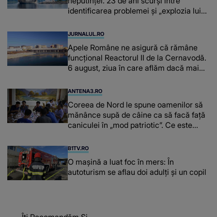
neputinței. 23 de ani scurși între
identificarea problemei și „explozia lui
Miruță”
JURNALUL.RO
Apele Române ne asigură că rămâne
funcțional Reactorul II de la Cernavodă.
6 august, ziua în care aflăm dacă mai
avem curent electric
ANTENA3.RO
Coreea de Nord le spune oamenilor să
mănânce supă de câine ca să facă față
caniculei în „mod patriotic”. Ce este
„dangogi guk”
B1TV.RO
O maşină a luat foc în mers: În
autoturism se aflau doi adulți și un copil
Îți Recomandăm Și...