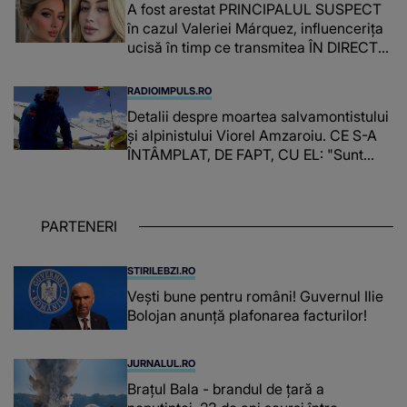
A fost arestat PRINCIPALUL SUSPECT
în cazul Valeriei Márquez, influencerița
ucisă în timp ce transmitea ÎN DIRECT
de la salonul ei de înfrumusețare.
Familia tinerei, ÎN STARE DE ȘOC după
RADIOIMPULS.RO
ce a aflat despre cine este vorba: "A
Detalii despre moartea salvamontistului
amenințat-o în..."
şi alpinistului Viorel Amzaroiu. CE S-A
ÎNTÂMPLAT, DE FAPT, CU EL: "Sunt
oameni care lasă urme în stâncă. Alții
lasă urme în..."
PARTENERI
STIRILEBZI.RO
Vești bune pentru români! Guvernul Ilie
Bolojan anunță plafonarea facturilor!
JURNALUL.RO
Brațul Bala - brandul de țară a