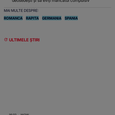
deosebești și să eviți mâncatul compulsiv
MAI MULTE DESPRE:
ROMANCA
RAPITA
GERMANIA
SPANIA
ULTIMELE ȘTIRI
16:02
WOW