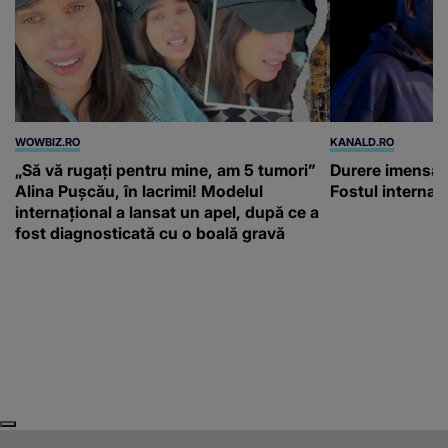
WOWBIZ.RO
KANALD.RO
„Să vă rugați pentru mine, am 5 tumori”
Durere imensă 
Alina Pușcău, în lacrimi! Modelul
Fostul internaț
internațional a lansat un apel, după ce a
fost diagnosticată cu o boală gravă
Next
Previous