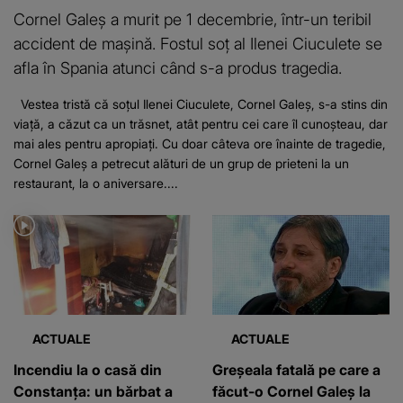
Cornel Galeș a murit pe 1 decembrie, într-un teribil
accident de mașină. Fostul soț al Ilenei Ciuculete se
afla în Spania atunci când s-a produs tragedia.
Vestea tristă că soţul Ilenei Ciuculete, Cornel Galeş, s-a stins din
viaţă, a căzut ca un trăsnet, atât pentru cei care îl cunoşteau, dar
mai ales pentru apropiaţi. Cu doar câteva ore înainte de tragedie,
Cornel Galeș a petrecut alături de un grup de prieteni la un
restaurant, la o aniversare....
ACTUALE
ACTUALE
Incendiu la o casă din
Greșeala fatală pe care a
Constanța: un bărbat a
făcut-o Cornel Galeș la