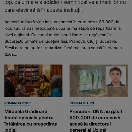
top, ca urmare a scăderii semnificative a mediilor cu
care elevii intră în aceste instituții.
Această măsură vine într-un context în care peste 33.000 de
locuri au rămas neocupate după prima etapă de repartizare la
nivel național. Cele mai multe locuri libere se regăsesc în
București, urmate de județele Iași, Prahova, Cluj și Suceava.
Elevii care nu au fost repartizați încă mai au o șansă în etapa a
doua...
ROMANIATV.NET
LIBERTATEA.RO
Mirabela Grădinaru,
Procurorii DNA au găsit
ţinută specială pentru
500.000 de euro cash
întâlnirea cu preşedinta
acasă la directorul
Indiei
general al Uzinei