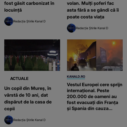
fost găsit carbonizat în
volan. Mulți șoferi fac
locuință
asta fără a se gândi că îi
poate costa viața
Redacția Știrile Kanal D
Redacția Știrile Kanal D
KANALD.RO
ACTUALE
Vestul Europei cere sprijn
Un copil din Mureș, în
internațional. Peste
vârstă de 10 ani, dat
200.000 de oameni au
dispărut de la casa de
fost evacuați din Franța
și Spania din cauza
copii
focului care se extinde cu
repeziciune
Redacția Știrile Kanal D