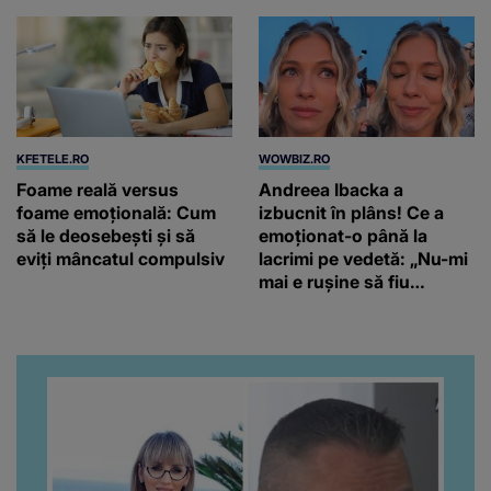
KFETELE.RO
WOWBIZ.RO
Foame reală versus
Andreea Ibacka a
foame emoțională: Cum
izbucnit în plâns! Ce a
să le deosebești și să
emoționat-o până la
eviți mâncatul compulsiv
lacrimi pe vedetă: „Nu-mi
mai e rușine să fiu
vulnerabilă”