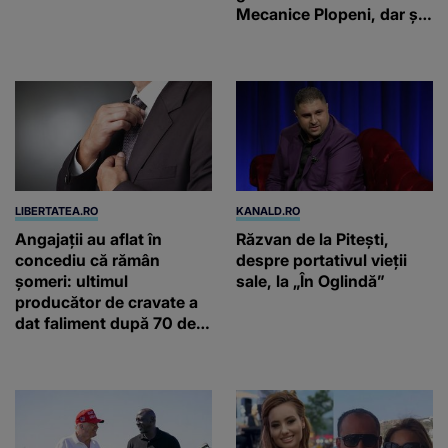
Mecanice Plopeni, dar și
două ceasuri Patek
Philippe și Rolex
LIBERTATEA.RO
KANALD.RO
Angajații au aflat în
Răzvan de la Pitești,
concediu că rămân
despre portativul vieții
șomeri: ultimul
sale, la „În Oglindă”
producător de cravate a
dat faliment după 70 de
ani, în Elveția