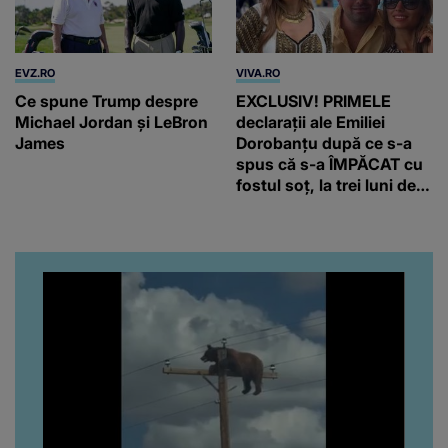
EVZ.RO
VIVA.RO
Ce spune Trump despre
EXCLUSIV! PRIMELE
Michael Jordan și LeBron
declarații ale Emiliei
James
Dorobanțu după ce s-a
spus că s-a ÎMPĂCAT cu
fostul soț, la trei luni de
când au divorțat. Ce-a
putut să spună frumoasa
artistă i-a lăsat MASCĂ
pe toți. De data aceasta,
chiar a rupt tăcerea:
”Poate că aveam să ne
spunem, să ne...”