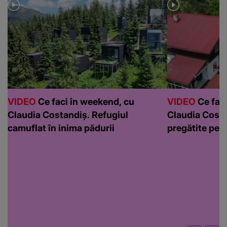
VIDEO
Ce faci în weekend, cu
VIDEO
Ce faci
Claudia Costandiș. Refugiul
Claudia Costa
camuflat în inima pădurii
pregătite pen