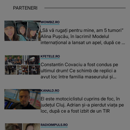
PARTENERI
WOWBIZ.RO
„Să vă rugați pentru mine, am 5 tumori”
Alina Pușcău, în lacrimi! Modelul
internațional a lansat un apel, după ce a
fost diagnosticată cu o boală gravă
KFETELE.RO
Constantin Covaciu a fost condus pe
ultimul drum! Ce schimb de replici a
avut loc între familia maseurului și
clubul Dinamo: “Am vrut să văd
caracterul și obrazul.”
KANALD.RO
El este motociclistul cuprins de foc, în
județul Cluj. Adrian și-a pierdut viața pe
loc, după ce a fost izbit de un TIR
RADIOIMPULS.RO