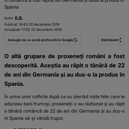
O româncă a fost răpită din Germania și dusă la produs în
Spania
K.B.
Autor:
Publicat:
16:43, 02 decembrie 2019
Actualizat:
17:02, 02 decembrie 2019
Distribuie
Adaugă-ne ca sursă preferată în Google
O altă grupare de proxeneți români a fost
descoperită. Aceștia au răpit o tânără de 22
de ani din Germania și au dus-o la produs în
Spania.
În urma unor coflicte după ce au pierdut niște fete care le
aduceau bani frumoși, proxeneții s-au răzbunat și au răpit
o tânără româncă de 22 de ani din Germania și au dus-o
în Spania să-și vândă trupul.