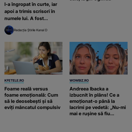
l-a îngropat în curte, iar
apoi a trimis scrisori în
numele lui. A fost
condamnată la închisoare
Redacția Știrile Kanal D
pe viață
KFETELE.RO
WOWBIZ.RO
Foame reală versus
Andreea Ibacka a
foame emoțională: Cum
izbucnit în plâns! Ce a
să le deosebești și să
emoționat-o până la
eviți mâncatul compulsiv
lacrimi pe vedetă: „Nu-mi
mai e rușine să fiu
vulnerabilă”