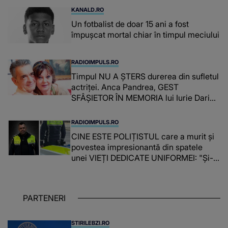
KANALD.RO
Un fotbalist de doar 15 ani a fost
împușcat mortal chiar în timpul meciului
RADIOIMPULS.RO
Timpul NU A ȘTERS durerea din sufletul
actriței. Anca Pandrea, GEST
SFÂȘIETOR ÎN MEMORIA lui Iurie Darie:
"A fost copleșitor. Pe măsură ce trece
timpul parcă..."
RADIOIMPULS.RO
CINE ESTE POLIȚISTUL care a murit și
povestea impresionantă din spatele
unei VIEȚI DEDICATE UNIFORMEI: "Și-a
îndeplinit misiunile cu responsabilitate,
iar în relația cu colegii a fost un sprijin,
un sfătuitor și un..."
PARTENERI
STIRILEBZI.RO