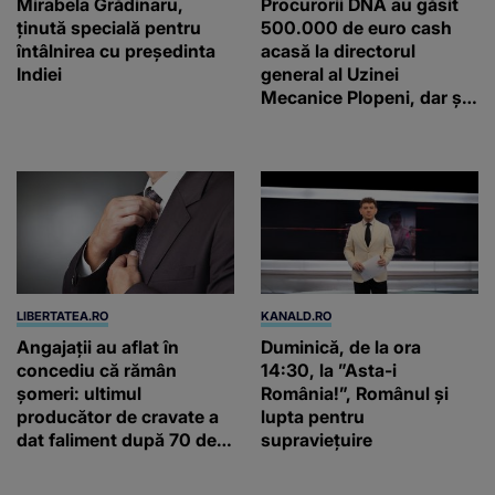
Mirabela Grădinaru,
Procurorii DNA au găsit
ţinută specială pentru
500.000 de euro cash
întâlnirea cu preşedinta
acasă la directorul
Indiei
general al Uzinei
Mecanice Plopeni, dar și
două ceasuri Patek
Philippe și Rolex
LIBERTATEA.RO
KANALD.RO
Angajații au aflat în
Duminică, de la ora
concediu că rămân
14:30, la ”Asta-i
șomeri: ultimul
România!”, Românul și
producător de cravate a
lupta pentru
dat faliment după 70 de
supraviețuire
ani, în Elveția