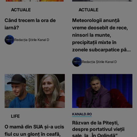
ACTUALE
ACTUALE
Când trecem la ora de
Meteorologii anunţă
iarnă?
vreme deosebit de rece,
ninsori la munte,
Redacția Știrile Kanal D
precipitaţii mixte în
zonele subcarpatice până
marţi dimineaţă
Redacția Știrile Kanal D
KANALD.RO
LIFE
Răzvan de la Pitești,
O mamă din SUA și-a ucis
despre portativul vieții
fiul cu un glonț în ceafă,
sale, la „În Oglindă”