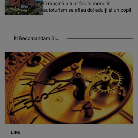
O maşină a luat foc în mers: În
autoturism se aflau doi adulți și un copil
Îți Recomandăm Și...
LIFE