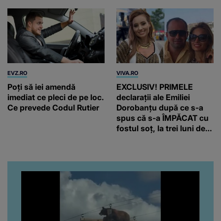
EVZ.RO
VIVA.RO
Poți să iei amendă
EXCLUSIV! PRIMELE
imediat ce pleci de pe loc.
declarații ale Emiliei
Ce prevede Codul Rutier
Dorobanțu după ce s-a
spus că s-a ÎMPĂCAT cu
fostul soț, la trei luni de
când au divorțat. Ce-a
putut să spună frumoasa
artistă i-a lăsat MASCĂ
pe toți. De data aceasta,
chiar a rupt tăcerea:
”Poate că aveam să ne
spunem, să ne...”