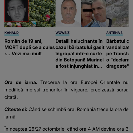
KANAL D
WOWBIZ
ANTENA 3
Român de 19 ani,
Detalii halucinante în
Bărbatul ca
MORT după ce a cules
cazul bărbatului găsit
vandalizat 
r... Vezi mai mult
îngropat într-o curte
pe Transfă
din Botoșani! Marinel
o "declaraţ
a fost înjunghiat în
dragoste" e
inimă, iar concubina
poliție și c
lui se numără printre
mediu
Ora de iarnă.
Trecerea la ora Europei Orientale nu
suspecți
modifică mersul trenurilor în vigoare, precizează sursa
citată.
Citeste si:
Când se schimbă ora. România trece la ora de
iarnă
În noaptea 26/27 octombrie, când ora 4 AM devine ora 3