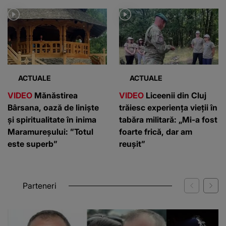
ACTUALE
ACTUALE
VIDEO
Mănăstirea
VIDEO
Liceenii din Cluj
Bârsana, oază de liniște
trăiesc experiența vieții în
și spiritualitate în inima
tabăra militară: „Mi-a fost
Maramureșului: ”Totul
foarte frică, dar am
este superb”
reușit”
Parteneri