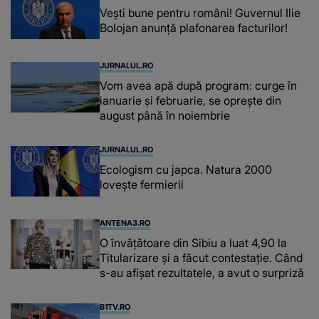
Vești bune pentru români! Guvernul Ilie
Bolojan anunță plafonarea facturilor!
JURNALUL.RO
Vom avea apă după program: curge în
ianuarie și februarie, se oprește din
august până în noiembrie
JURNALUL.RO
Ecologism cu japca. Natura 2000
lovește fermierii
ANTENA3.RO
O învățătoare din Sibiu a luat 4,90 la
Titularizare și a făcut contestație. Când
s-au afișat rezultatele, a avut o surpriză
B1TV.RO