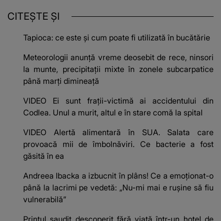
CITEȘTE ȘI
Tapioca: ce este și cum poate fi utilizată în bucătărie
Meteorologii anunţă vreme deosebit de rece, ninsori
la munte, precipitaţii mixte în zonele subcarpatice
până marţi dimineaţă
VIDEO Ei sunt frații-victimă ai accidentului din
Codlea. Unul a murit, altul e în stare comă la spital
VIDEO Alertă alimentară în SUA. Salata care
provoacă mii de îmbolnăviri. Ce bacterie a fost
găsită în ea
Andreea Ibacka a izbucnit în plâns! Ce a emoționat-o
până la lacrimi pe vedetă: „Nu-mi mai e rușine să fiu
vulnerabilă”
Prințul saudit descoperit fără viață într-un hotel de