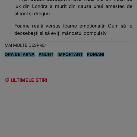
lux din Londra a murit din cauza unui amestec de
alcool și droguri
Foame reală versus foame emoțională: Cum să le
deosebești și să eviți mâncatul compulsiv
MAI MULTE DESPRE:
ORA DE IARNA
ANUNT
IMPORTANT
ROMANI
ULTIMELE ȘTIRI