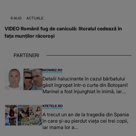
6 AUG
ACTUALE
VIDEO Românii fug de caniculă: litoralul cedează în
fața munților răcoroși
PARTENERI
WOWBIZ.RO
Detalii halucinante în cazul bărbatului
găsit îngropat într-o curte din Botoșani!
Marinel a fost înjunghiat în inimă, iar
concubina lui se numără printre
suspecți
KFETELE.RO
A trecut un an de la tragedia din Spania
în care și-au pierdut viața cei trei copii,
iar mama lor a…