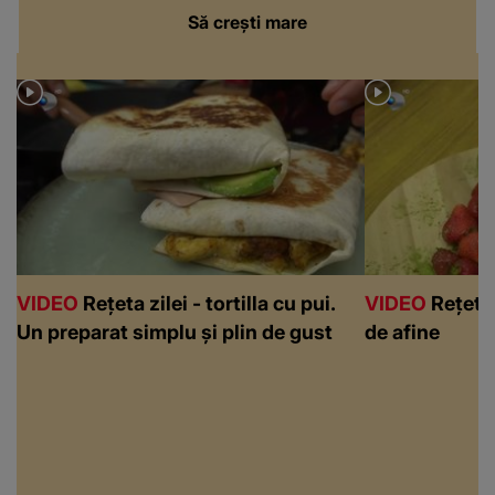
Să crești mare
VIDEO
Rețeta zilei - tortilla cu pui.
VIDEO
Rețeta 
Un preparat simplu și plin de gust
de afine