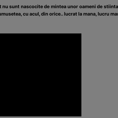
nt nu sunt nascocite de mintea unor oameni de stiinta s
rumusetea, cu acul, din orice.. lucrat la mana, lucru ma