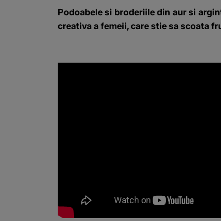
Podoabele si broderiile din aur si argi
creativa a femeii, care stie sa scoata f