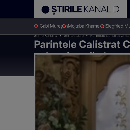
Gabi Mureșan
Mojtaba Khamenei
Siegfried M
Stirile Kanal D
Stiri actuale
Parintele Calistrat Chifa
Parintele Calistrat C
palma femeii, dar ea 
la drum si mergi cu 