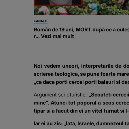
KANAL D
Român de 19 ani, MORT după ce a cule
r... Vezi mai mult
Noi vedem uneori, interpretarile de do
scrierea teologica, se pune foarte mare
„ca daca porti cercei porti balauri si d
Argument scripturistic:
„Scoateti cerceii
mine”. Atunci tot poporul a scos cerceii
tipar si a facut din ei un vitel turnat si l
Iar ei au zis: „Iata, Israele, dumnezeul t