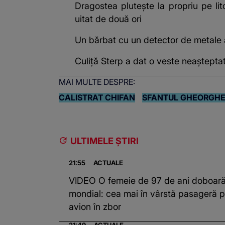
Dragostea plutește la propriu pe lit
uitat de două ori
Un bărbat cu un detector de metale
Culiță Sterp a dat o veste neașteptată
MAI MULTE DESPRE:
CALISTRAT CHIFAN
SFANTUL GHEORGH
ULTIMELE ȘTIRI
21:55
ACTUALE
VIDEO O femeie de 97 de ani doboară
mondial: cea mai în vârstă pasageră p
avion în zbor
21:49
ACTUALE