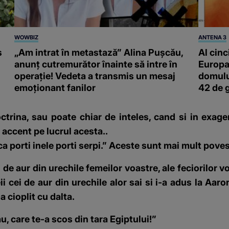
WOWBIZ
ANTENA 3
s
„Am intrat în metastază” Alina Pușcău,
Al cinc
anunț cutremurător înainte să intre în
Europa
operație! Vedeta a transmis un mesaj
domulu
emoționant fanilor
42 de 
ctrina, sau poate chiar de inteles, cand si in exag
 accent pe lucrul acesta..
aca porti inele porti serpi.” Aceste sunt mai mult pove
 de aur din urechile femeilor voastre, ale feciorilor vos
 cei de aur din urechile alor sai si i-a adus la Aaron
-a cioplit cu dalta.
au, care te-a scos din tara Egiptului!”