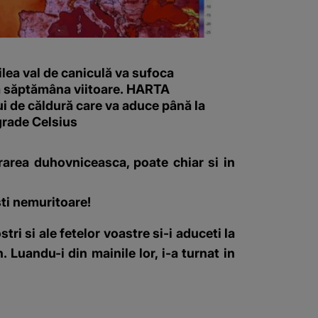
ilea val de caniculă va sufoca
 săptămâna viitoare. HARTA
i de căldură care va aduce până la
grade Celsius
erarea duhovniceasca, poate chiar si in
sti nemuritoare!
tri si ale fetelor voastre si-i aduceti la
. Luandu-i din mainile lor, i-a turnat in