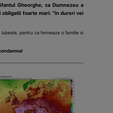
e Sfantul Gheorghe, ca Dumnezeu a
obligatii foarte mari: ”in dureri vei
il iubeste, pentru ca formeaza o familie si
l condamna!