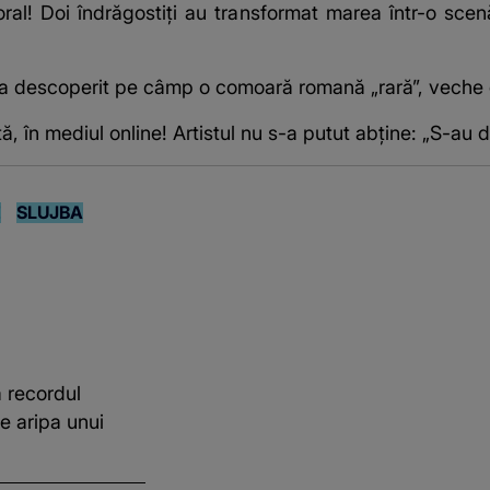
oral! Doi îndrăgostiți au transformat marea într-o scenă
 a descoperit pe câmp o comoară romană „rară”, veche 
, în mediul online! Artistul nu s-a putut abține: „S-au de
E
SLUJBA
 recordul
e aripa unui