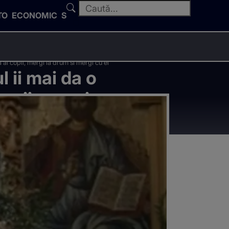
TO
ECONOMIC
SPORT
a ai copii, mergi la drum si mergi cu el"
l ii mai da o
copii, mergi