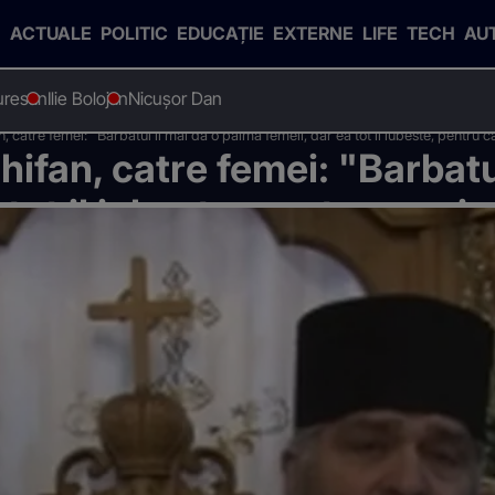
ACTUALE
POLITIC
EDUCAȚIE
EXTERNE
LIFE
TECH
AU
uresan
Ilie Bolojan
Nicușor Dan
n, catre femei: "Barbatul ii mai da o palma femeii, dar ea tot il iubeste, pentru c
hifan, catre femei: "Barbatu
tot il iubeste, pentru ca ai 
el"