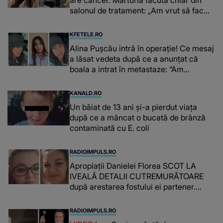
salonul de tratament: „Am vrut să fac
niște genuflexiuni și a început să mă
înțepe sânul”
KFETELE.RO
Alina Pușcău intră în operație! Ce mesaj
a lăsat vedeta după ce a anunțat că
boala a intrat în metastaze: “Am
cancer!”
KANALD.RO
Un băiat de 13 ani și-a pierdut viața
după ce a mâncat o bucată de brânză
contaminată cu E. coli
RADIOIMPULS.RO
Apropiații Danielei Florea SCOT LA
IVEALĂ DETALII CUTREMURĂTOARE
după arestarea fostului ei partener.
PRIN CE A FOST NEVOITĂ să treacă
românca ucisă în Italia și ascunsă în
RADIOIMPULS.RO
lada unui pat: " Îmi pare rău că nu am