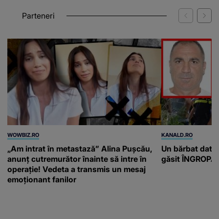
Parteneri
WOWBIZ.RO
KANALD.RO
„Am intrat în metastază” Alina Pușcău,
Un bărbat dat di
anunț cutremurător înainte să intre în
găsit ÎNGROPAT 
operație! Vedeta a transmis un mesaj
emoționant fanilor