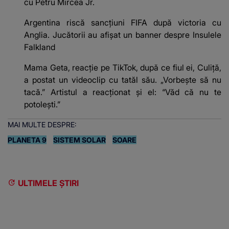
cu Petru Mircea Jr.
Argentina riscă sancțiuni FIFA după victoria cu
Anglia. Jucătorii au afișat un banner despre Insulele
Falkland
Mama Geta, reacție pe TikTok, după ce fiul ei, Culiță,
a postat un videoclip cu tatăl său. „Vorbește să nu
tacă.” Artistul a reacționat și el: “Văd că nu te
potoleşti.”
MAI MULTE DESPRE:
PLANETA 9
SISTEM SOLAR
SOARE
ULTIMELE ȘTIRI