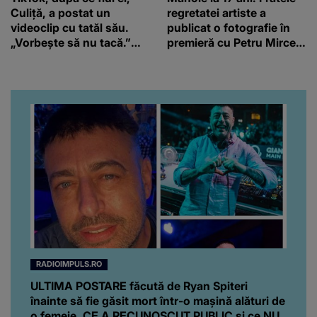
Culiță, a postat un
regretatei artiste a
videoclip cu tatăl său.
publicat o fotografie în
„Vorbește să nu tacă.”
premieră cu Petru Mircea
Artistul a reacționat și el:
Jr.
“Văd că nu te potoleşti.”
RADIOIMPULS.RO
ULTIMA POSTARE făcută de Ryan Spiteri
înainte să fie găsit mort într-o maşină alături de
o femeie. CE A RECUNOSCUT PUBLIC şi ce NU