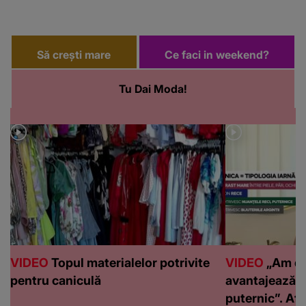
Să crești mare
Ce faci in weekend?
Tu Dai Moda!
VIDEO
Topul materialelor potrivite
VIDEO
„Am de
pentru caniculă
avantajează c
puternic”. Află