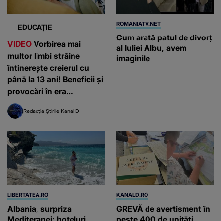
ROMANIATV.NET
EDUCAȚIE
Cum arată patul de divorţ
VIDEO
Vorbirea mai
al Iuliei Albu, avem
multor limbi străine
imaginile
întinerește creierul cu
până la 13 ani! Beneficii și
provocări în era
inteligenței artificiale
Redacția Știrile Kanal D
LIBERTATEA.RO
KANALD.RO
Albania, surpriza
GREVĂ de avertisment în
Mediteranei: hoteluri
peste 400 de unități