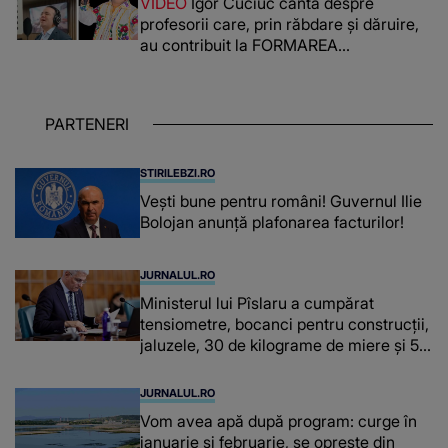
VIDEO
Igor Cuciuc cântă despre
reușit să fac mai mult pentru ea și..."
profesorii care, prin răbdare și dăruire,
au contribuit la FORMAREA
OAMENILOR DE ASTĂZI. Ce spune
despre dascălii care lasă amprente
puternice ÎN SUFLETELE ELEVILOR,
PARTENERI
chiar și după trecerea anilor: "De
fiecare dată când..."
STIRILEBZI.RO
Vești bune pentru români! Guvernul Ilie
Bolojan anunță plafonarea facturilor!
JURNALUL.RO
Ministerul lui Pîslaru a cumpărat
tensiometre, bocanci pentru construcții,
jaluzele, 30 de kilograme de miere și 50
de kilograme de cafea
JURNALUL.RO
Vom avea apă după program: curge în
ianuarie și februarie, se oprește din