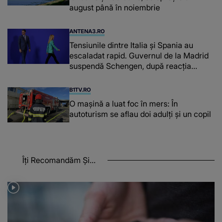
august până în noiembrie
ANTENA3.RO
Tensiunile dintre Italia și Spania au
escaladat rapid. Guvernul de la Madrid
suspendă Schengen, după reacția
furioasă a lui Meloni
B1TV.RO
O maşină a luat foc în mers: În
autoturism se aflau doi adulți și un copil
Îți Recomandăm Și...