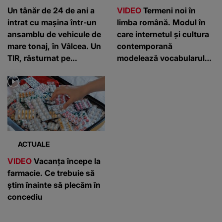
Un tânăr de 24 de ani a
VIDEO
Termeni noi în
intrat cu mașina într-un
limba română. Modul în
ansamblu de vehicule de
care internetul și cultura
mare tonaj, în Vâlcea. Un
contemporană
TIR, răsturnat pe
modelează vocabularul
carosabil
zilnic
ACTUALE
VIDEO
Vacanța începe la
farmacie. Ce trebuie să
știm înainte să plecăm în
concediu