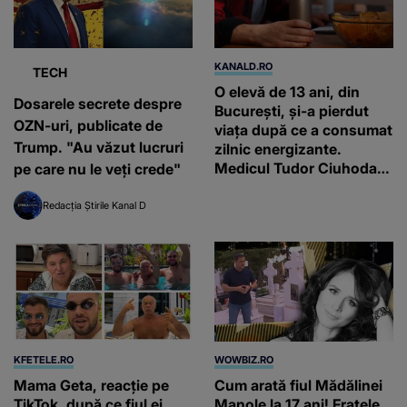
KANALD.RO
TECH
O elevă de 13 ani, din
Dosarele secrete despre
București, și-a pierdut
OZN-uri, publicate de
viața după ce a consumat
Trump. "Au văzut lucruri
zilnic energizante.
Medicul Tudor Ciuhodaru
pe care nu le veți crede"
trage un semnal de
alarmă
Redacția Știrile Kanal D
KFETELE.RO
WOWBIZ.RO
Mama Geta, reacție pe
Cum arată fiul Mădălinei
TikTok, după ce fiul ei,
Manole la 17 ani! Fratele