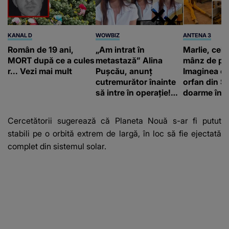
KANAL D
WOWBIZ
ANTENA 3
Român de 19 ani,
„Am intrat în
Marlie, cel 
MORT după ce a cules
metastază” Alina
mânz de pe 
r... Vezi mai mult
Pușcău, anunț
Imaginea cu
cutremurător înainte
orfan din Să
să intre în operație!
doarme în p
Vedeta a transmis un
un copil a 
mesaj emoționant
mii de româ
Cercetătorii sugerează că Planeta Nouă s-ar fi putut
fanilor
stabili pe o orbită extrem de largă, în loc să fie ejectată
complet din sistemul solar.