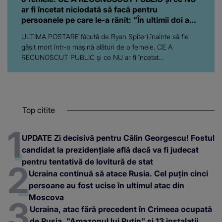
ar fi încetat niciodată să facă pentru
persoanele pe care le-a rănit: "În ultimii doi ani,
am..."
ULTIMA POSTARE făcută de Ryan Spiteri înainte să fie
găsit mort într-o maşină alături de o femeie. CE A
RECUNOSCUT PUBLIC şi ce NU ar fi încetat...
Top citite
UPDATE Zi decisivă pentru Călin Georgescu! Fostul
candidat la prezidențiale află dacă va fi judecat
pentru tentativă de lovitură de stat
Ucraina continuă să atace Rusia. Cel puțin cinci
persoane au fost ucise în ultimul atac din
Moscova
Ucraina, atac fără precedent în Crimeea ocupată
de Rusia. "Amazonul lui Putin" și 13 instalații