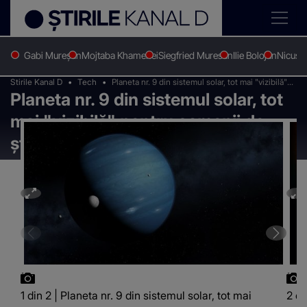
Gabi Mureșan
Mojtaba Khamenei
Siegfried Muresan
Ilie Bolojan
Nicușo
Stirile Kanal D
Tech
Planeta nr. 9 din sistemul solar, tot mai "vizibilă"
Planeta nr. 9 din sistemul solar, tot
pentru oamenii de știință
mai "vizibilă" pentru oamenii de
știință
1 din 2 | Planeta nr. 9 din sistemul solar, tot mai
2 di