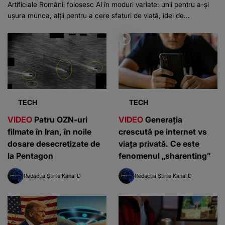
Artificiale Românii folosesc AI în moduri variate: unii pentru a-și
ușura munca, alții pentru a cere sfaturi de viață, idei de...
TECH
TECH
VIDEO
Patru OZN-uri
VIDEO
Generația
filmate în Iran, în noile
crescută pe internet vs
dosare desecretizate de
viața privată. Ce este
la Pentagon
fenomenul „sharenting”
Redacția Știrile Kanal D
Redacția Știrile Kanal D