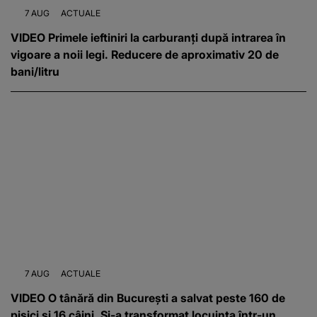
7 AUG
ACTUALE
VIDEO Primele ieftiniri la carburanți după intrarea în
vigoare a noii legi. Reducere de aproximativ 20 de
bani/litru
7 AUG
ACTUALE
VIDEO O tânără din București a salvat peste 160 de
pisici și 16 câini. Și-a transformat locuința într-un