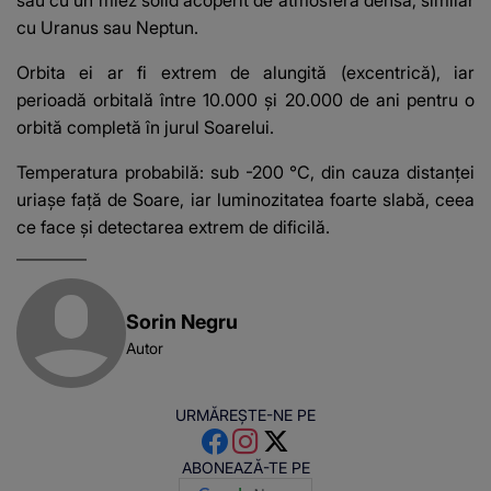
sau cu un miez solid acoperit de atmosferă densă, similar
cu Uranus sau Neptun.
Orbita ei ar fi extrem de alungită (excentrică), iar
perioadă orbitală între 10.000 și 20.000 de ani pentru o
orbită completă în jurul Soarelui.
Temperatura probabilă: sub -200 °C, din cauza distanței
uriașe față de Soare, iar luminozitatea foarte slabă, ceea
ce face și detectarea extrem de dificilă.
Sorin Negru
Autor
URMĂREȘTE-NE PE
ABONEAZĂ-TE PE