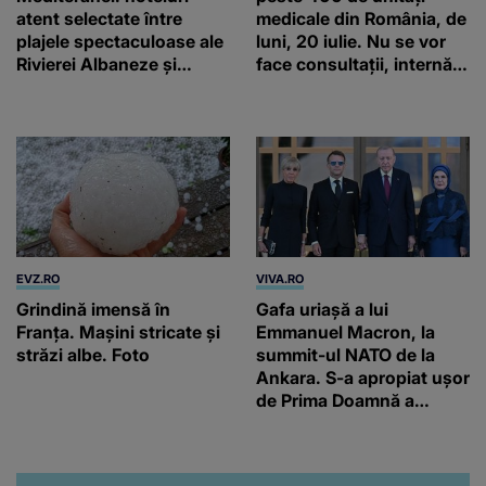
atent selectate între
medicale din România, de
plajele spectaculoase ale
luni, 20 iulie. Nu se vor
Rivierei Albaneze și
face consultații, internări
farmecul autentic al
și operații
Adriaticii
EVZ.RO
VIVA.RO
Grindină imensă în
Gafa uriașă a lui
Franța. Mașini stricate și
Emmanuel Macron, la
străzi albe. Foto
summit-ul NATO de la
Ankara. S-a apropiat ușor
de Prima Doamnă a
Turciei, iar ce-a urmat e
subiectul care face
înconjurul presei