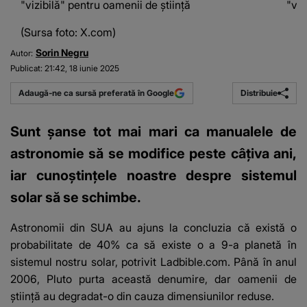
"vizibilă" pentru oamenii de știință
"viz
(Sursa foto: X.com)
Sorin Negru
Autor:
Publicat:
21:42, 18 iunie 2025
Distribuie
Adaugă-ne ca sursă preferată în Google
Sunt șanse tot mai mari ca manualele de
astronomie să se modifice peste câțiva ani,
iar cunoștințele noastre despre sistemul
solar să se schimbe.
Astronomii din SUA au ajuns la concluzia că există o
probabilitate de 40% ca să existe o a 9-a planetă în
sistemul nostru solar, potrivit
Ladbible.com
. Până în anul
2006, Pluto purta această denumire, dar oamenii de
știință au degradat-o din cauza dimensiunilor reduse.