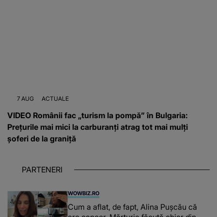
7 AUG
ACTUALE
VIDEO Românii fac „turism la pompă” în Bulgaria:
Prețurile mai mici la carburanți atrag tot mai mulți
șoferi de la graniță
PARTENERI
WOWBIZ.RO
Cum a aflat, de fapt, Alina Pușcău că
are cancer. Mărturia făcută chiar din