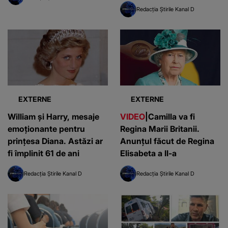
Redacția Știrile Kanal D
EXTERNE
EXTERNE
William și Harry, mesaje
VIDEO
|Camilla va fi
emoționante pentru
Regina Marii Britanii.
prințesa Diana. Astăzi ar
Anunțul făcut de Regina
fi împlinit 61 de ani
Elisabeta a II-a
Redacția Știrile Kanal D
Redacția Știrile Kanal D