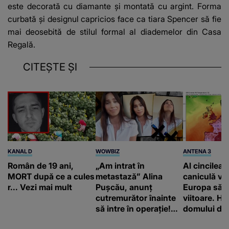
este decorată cu diamante și montată cu argint. Forma
curbată și designul capricios face ca tiara Spencer să fie
mai deosebită de stilul formal al diademelor din Casa
Regală.
CITEȘTE ȘI
KANAL D
WOWBIZ
ANTENA 3
Român de 19 ani,
„Am intrat în
Al cincilea 
MORT după ce a cules
metastază” Alina
caniculă va
r... Vezi mai mult
Pușcău, anunț
Europa să
cutremurător înainte
viitoare. H
să intre în operație!
domului de 
Vedeta a transmis un
care va adu