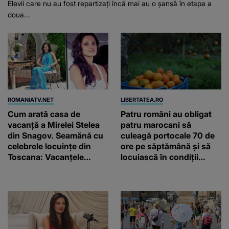
Elevii care nu au fost repartizați încă mai au o șansă în etapa a
doua...
ROMANIATV.NET
LIBERTATEA.RO
Cum arată casa de
Patru români au obligat
vacanță a Mirelei Stelea
patru marocani să
din Snagov. Seamănă cu
culeagă portocale 70 de
celebrele locuințe din
ore pe săptămână și să
Toscana: Vacanţele
locuiască în condiții
petrecute în Spania, Italia
inumane, în Sicilia
şi Grecia şi-au pus
amprenta