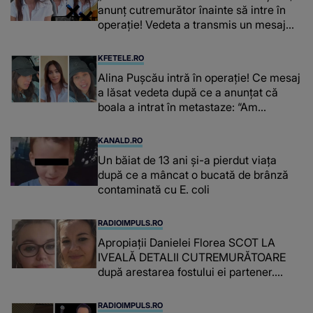
anunț cutremurător înainte să intre în
operație! Vedeta a transmis un mesaj
emoționant fanilor
KFETELE.RO
Alina Pușcău intră în operație! Ce mesaj
a lăsat vedeta după ce a anunțat că
boala a intrat în metastaze: “Am
cancer!”
KANALD.RO
Un băiat de 13 ani și-a pierdut viața
după ce a mâncat o bucată de brânză
contaminată cu E. coli
RADIOIMPULS.RO
Apropiații Danielei Florea SCOT LA
IVEALĂ DETALII CUTREMURĂTOARE
după arestarea fostului ei partener.
PRIN CE A FOST NEVOITĂ să treacă
românca ucisă în Italia și ascunsă în
RADIOIMPULS.RO