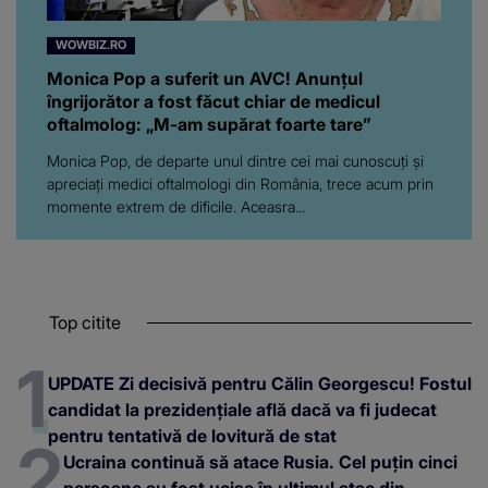
WOWBIZ.RO
Monica Pop a suferit un AVC! Anunțul
îngrijorător a fost făcut chiar de medicul
oftalmolog: „M-am supărat foarte tare”
Monica Pop, de departe unul dintre cei mai cunoscuți și
apreciați medici oftalmologi din România, trece acum prin
momente extrem de dificile. Aceasra...
Top citite
UPDATE Zi decisivă pentru Călin Georgescu! Fostul
candidat la prezidențiale află dacă va fi judecat
pentru tentativă de lovitură de stat
Ucraina continuă să atace Rusia. Cel puțin cinci
persoane au fost ucise în ultimul atac din