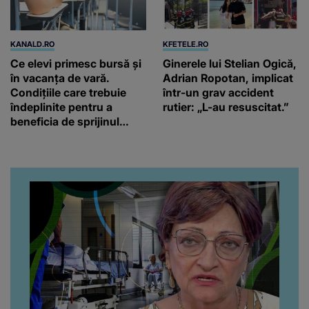
KANALD.RO
KFETELE.RO
Ce elevi primesc bursă și
Ginerele lui Stelian Ogică,
în vacanța de vară.
Adrian Ropotan, implicat
Condițiile care trebuie
într-un grav accident
îndeplinite pentru a
rutier: „L-au resuscitat.”
beneficia de sprijinul
financiar