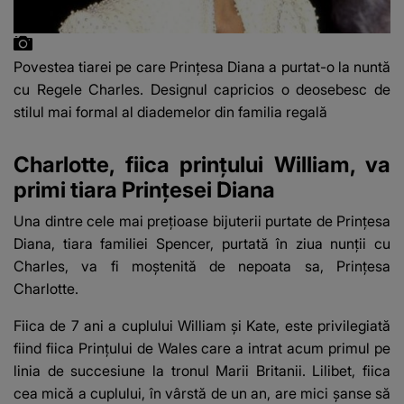
Povestea tiarei pe care Prințesa Diana a purtat-o la nuntă
cu Regele Charles. Designul capricios o deosebesc de
stilul mai formal al diademelor din familia regală
Charlotte, fiica prințului William, va
primi tiara Prințesei Diana
Una dintre cele mai prețioase bijuterii purtate de Prințesa
Diana, tiara familiei Spencer, purtată în ziua nunții cu
Charles, va fi moștenită de nepoata sa, Prințesa
Charlotte.
Fiica de 7 ani a cuplului William și Kate, este privilegiată
fiind fiica Prințului de Wales care a intrat acum primul pe
linia de succesiune la tronul Marii Britanii. Lilibet, fiica
cea mică a cuplului, în vârstă de un an, are mici șanse să