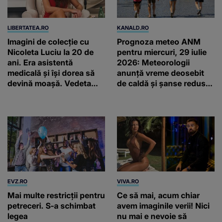
LIBERTATEA.RO
KANALD.RO
Imagini de colecție cu
Prognoza meteo ANM
Nicoleta Luciu la 20 de
pentru miercuri, 29 iulie
ani. Era asistentă
2026: Meteorologii
medicală și își dorea să
anunță vreme deosebit
devină moașă. Vedeta
de caldă și șanse reduse
arată la fel de bine și la
de precipitații
45 de ani
EVZ.RO
VIVA.RO
Mai multe restricții pentru
Ce să mai, acum chiar
petreceri. S-a schimbat
avem imaginile verii! Nici
legea
nu mai e nevoie să