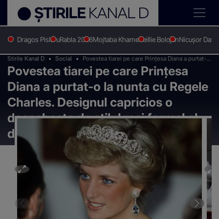
Dragos Pislaru
Rabla 2026
Mojtaba Khamenei
Ilie Bolojan
Nicușor Dan
Stirile Kanal D
Social
Povestea tiarei pe care Prințesa Diana a purtat-o
Povestea tiarei pe care Prințesa
la nunta cu Regele Charles. Designul capricios o
deosebește de stilul mai formal al diademelor
Diana a purtat-o la nunta cu Regele
din Familia Regală
Charles. Designul capricios o
deosebește de stilul mai formal al
diademelor din Familia Regală