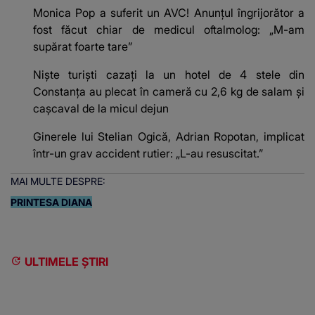
Monica Pop a suferit un AVC! Anunțul îngrijorător a
fost făcut chiar de medicul oftalmolog: „M-am
supărat foarte tare”
Niște turiști cazați la un hotel de 4 stele din
Constanța au plecat în cameră cu 2,6 kg de salam și
cașcaval de la micul dejun
Ginerele lui Stelian Ogică, Adrian Ropotan, implicat
într-un grav accident rutier: „L-au resuscitat.”
MAI MULTE DESPRE:
PRINTESA DIANA
ULTIMELE ȘTIRI