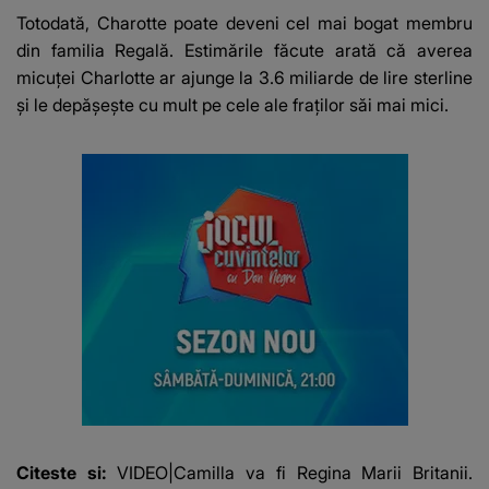
e ciudă că..."
Totodată, Charotte poate deveni cel mai bogat membru
din familia Regală. Estimările făcute arată că averea
micuței Charlotte ar ajunge la 3.6 miliarde de lire sterline
și le depășește cu mult pe cele ale fraților săi mai mici.
Citeste si:
VIDEO|Camilla va fi Regina Marii Britanii.