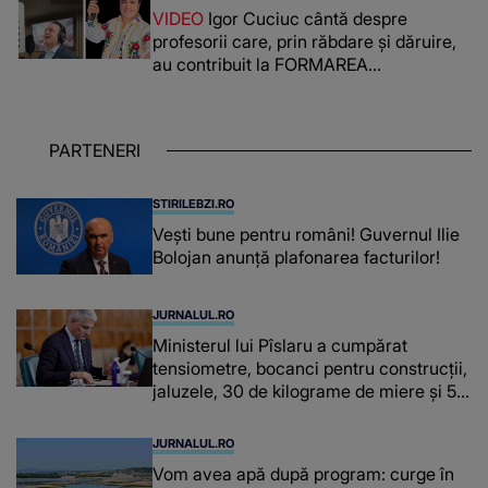
lada unui pat: " Îmi pare rău că nu am
VIDEO
Igor Cuciuc cântă despre
reușit să fac mai mult pentru ea și..."
profesorii care, prin răbdare și dăruire,
au contribuit la FORMAREA
OAMENILOR DE ASTĂZI. Ce spune
despre dascălii care lasă amprente
puternice ÎN SUFLETELE ELEVILOR,
PARTENERI
chiar și după trecerea anilor: "De
fiecare dată când..."
STIRILEBZI.RO
Vești bune pentru români! Guvernul Ilie
Bolojan anunță plafonarea facturilor!
JURNALUL.RO
Ministerul lui Pîslaru a cumpărat
tensiometre, bocanci pentru construcții,
jaluzele, 30 de kilograme de miere și 50
de kilograme de cafea
JURNALUL.RO
Vom avea apă după program: curge în