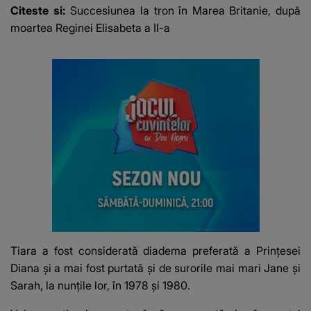
mesaj emoționant
42 de grade
Citeste si:
Succesiunea la tron în Marea Britanie, după
fanilor
moartea Reginei Elisabeta a II-a
Tiara a fost considerată diadema preferată a Prințesei
Diana și a mai fost purtată și de surorile mai mari Jane și
Sarah, la nunțile lor, în 1978 și 1980.