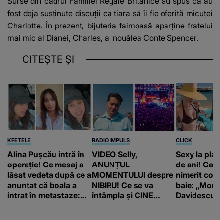
Surse din cadrul Familiei Regale Britanice au spus că au
fost deja susținute discuții ca tiara să îi fie oferită micuței
Charlotte. În prezent, bijuteria faimoasă aparține fratelui
mai mic al Dianei, Charles, al nouălea Conte Spencer.
CITEȘTE ȘI
KFETELE
RADIO IMPULS
CLICK
Alina Pușcău intră în
VIDEO Selly,
Sexy la plaj
operație! Ce mesaj a
ANUNȚUL
de ani! Car
lăsat vedeta după ce a
MOMENTULUI despre
nimerit cos
anunțat că boala a
NIBIRU! Ce se va
baie: „Moni
intrat în metastaze:
întâmpla și CINE
Davidescu e
“Am cancer!”
SUNT CEI VIZAȚI de
această situație: "Îmi