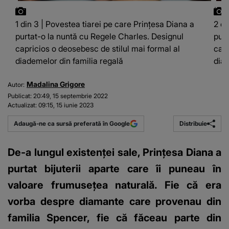
1 din 3 | Povestea tiarei pe care Prințesa Diana a
2 di
purtat-o la nuntă cu Regele Charles. Designul
purt
capricios o deosebesc de stilul mai formal al
capr
diademelor din familia regală
diad
Madalina Grigore
Autor:
Publicat:
20:49, 15 septembrie 2022
Actualizat:
09:15, 15 iunie 2023
Distribuie
Adaugă-ne ca sursă preferată în Google
De-a lungul existenței sale, Prințesa Diana a
purtat bijuterii aparte care îi puneau în
valoare frumusețea naturală. Fie că era
vorba despre diamante care provenau din
familia Spencer, fie că făceau parte din