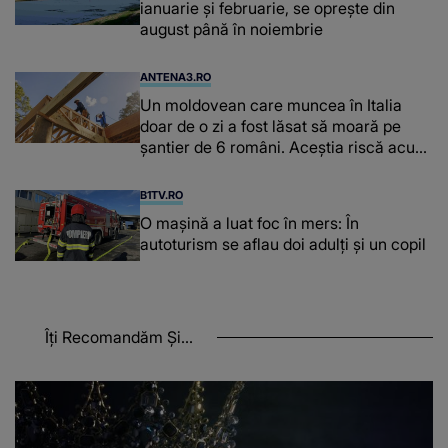
ianuarie și februarie, se oprește din
august până în noiembrie
ANTENA3.RO
Un moldovean care muncea în Italia
doar de o zi a fost lăsat să moară pe
şantier de 6 români. Aceștia riscă acum
închisoarea
B1TV.RO
O maşină a luat foc în mers: În
autoturism se aflau doi adulți și un copil
Îți Recomandăm Și...