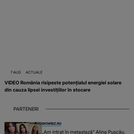
7 AUG
ACTUALE
VIDEO România risipeste potențialul energiei solare
din cauza lipsei investițiilor în stocare
PARTENERI
WOWBIZ.RO
„Am intrat în metastază” Alina Pușcău,