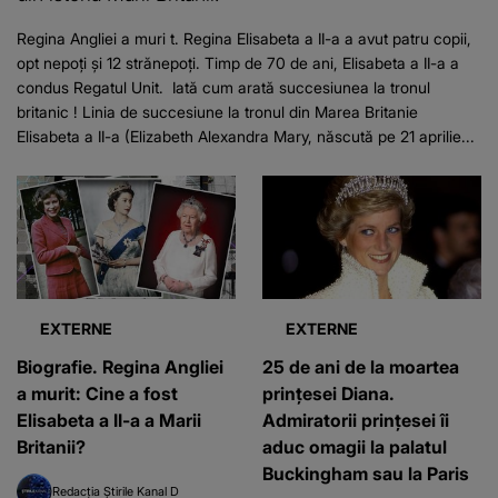
Regina Angliei a muri t. Regina Elisabeta a II-a a avut patru copii,
opt nepoți și 12 strănepoți. Timp de 70 de ani, Elisabeta a II-a a
condus Regatul Unit. Iată cum arată succesiunea la tronul
britanic ! Linia de succesiune la tronul din Marea Britanie
Elisabeta a II-a (Elizabeth Alexandra Mary, născută pe 21 aprilie...
EXTERNE
EXTERNE
Biografie. Regina Angliei
25 de ani de la moartea
a murit: Cine a fost
prințesei Diana.
Elisabeta a II-a a Marii
Admiratorii prințesei îi
Britanii?
aduc omagii la palatul
Buckingham sau la Paris
Redacția Știrile Kanal D