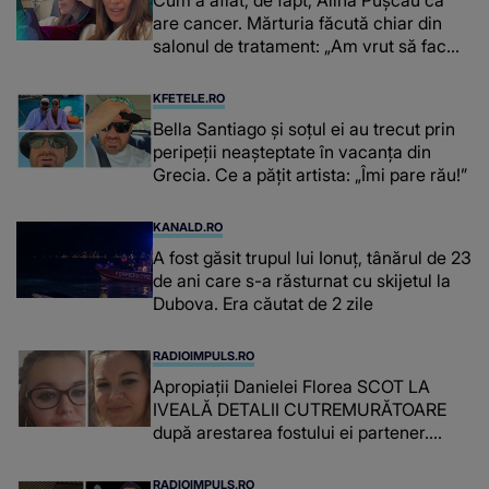
are cancer. Mărturia făcută chiar din
salonul de tratament: „Am vrut să fac
niște genuflexiuni și a început să mă
înțepe sânul”
KFETELE.RO
Bella Santiago și soțul ei au trecut prin
peripeții neașteptate în vacanța din
Grecia. Ce a pățit artista: „Îmi pare rău!”
KANALD.RO
A fost găsit trupul lui Ionuț, tânărul de 23
de ani care s-a răsturnat cu skijetul la
Dubova. Era căutat de 2 zile
RADIOIMPULS.RO
Apropiații Danielei Florea SCOT LA
IVEALĂ DETALII CUTREMURĂTOARE
după arestarea fostului ei partener.
PRIN CE A FOST NEVOITĂ să treacă
românca ucisă în Italia și ascunsă în
RADIOIMPULS.RO