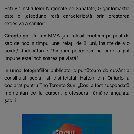
e ciudă că..."
Franța
Potrivit Institutelor Naționale de Sănătate, Gigantomastia
este o „afecțiune rară caracterizată prin creșterea
excesivă a sânilor”.
Citește și:
Un fan MMA și-a folosit prietena pe post de
sac de box în timpul unei relații de 8 luni, înainte de a o
ucide/ Judecătorul: ”Singura pedeapsă pe care o pot
impune este închisoarea pe viață”
În urma fotografiilor publicate, o purtătoare de cuvânt a
consiliului școlar al districtului Halton din Ontario a
declarat pentru The Toronto Sun: „Deși a fost suspendată
momentan de la cursuri, profesoara rămâne angajata
școlii