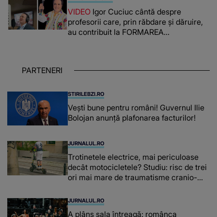
lada unui pat: " Îmi pare rău că nu am
VIDEO
Igor Cuciuc cântă despre
reușit să fac mai mult pentru ea și..."
profesorii care, prin răbdare și dăruire,
au contribuit la FORMAREA
OAMENILOR DE ASTĂZI. Ce spune
despre dascălii care lasă amprente
puternice ÎN SUFLETELE ELEVILOR,
PARTENERI
chiar și după trecerea anilor: "De
fiecare dată când..."
STIRILEBZI.RO
Vești bune pentru români! Guvernul Ilie
Bolojan anunță plafonarea facturilor!
JURNALUL.RO
Trotinetele electrice, mai periculoase
decât motocicletele? Studiu: risc de trei
ori mai mare de traumatisme cranio-
cerebrale
JURNALUL.RO
A plâns sala întreagă: românca