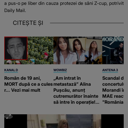
a pus-o pe liber din cauza protezei de sâni Z-cup, potrivit
Daily Mail
.
CITEȘTE ȘI
KANAL D
WOWBIZ
ANTENA 3
Român de 19 ani,
„Am intrat în
Scandal di
MORT după ce a cules
metastază” Alina
concertului
r... Vezi mai mult
Pușcău, anunț
Morandi în 
cutremurător înainte
MAE reacți
să intre în operație!
"România s
Vedeta a transmis un
integritatea 
mesaj emoționant
a Georgiei"
fanilor