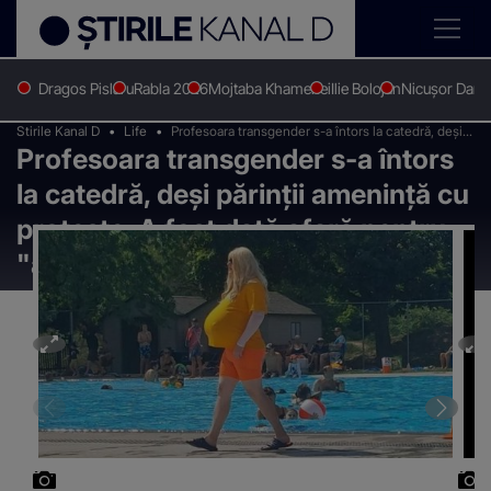
Dragos Pislaru
Rabla 2026
Mojtaba Khamenei
Ilie Bolojan
Nicușor Dan
Stirile Kanal D
Life
Profesoara transgender s-a întors la catedră, deși
Profesoara transgender s-a întors
părinții amenință cu proteste. A fost dată afară
pentru "apariția șocantă" în fața elevilor
la catedră, deși părinții amenință cu
proteste. A fost dată afară pentru
"apariția șocantă" în fața elevilor