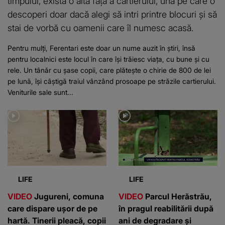
timpului, există o altă față a cartierului, una pe care o
descoperi doar dacă alegi să intri printre blocuri și să
stai de vorbă cu oamenii care îl numesc acasă.
Pentru mulți, Ferentari este doar un nume auzit în știri, însă
pentru localnici este locul în care își trăiesc viața, cu bune și cu
rele. Un tânăr cu șase copii, care plătește o chirie de 800 de lei
pe lună, își câștigă traiul vânzând prosoape pe străzile cartierului.
Veniturile sale sunt...
LIFE
LIFE
VIDEO
Jugureni, comuna
VIDEO
Parcul Herăstrău,
care dispare ușor de pe
în pragul reabilitării după
hartă. Tinerii pleacă, copii
ani de degradare și