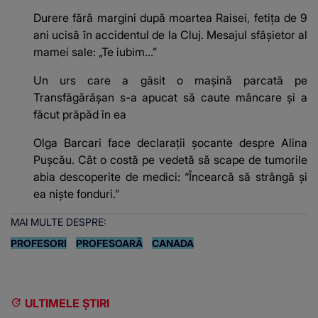
Durere fără margini după moartea Raisei, fetița de 9
ani ucisă în accidentul de la Cluj. Mesajul sfâșietor al
mamei sale: „Te iubim…”
Un urs care a găsit o mașină parcată pe
Transfăgărășan s-a apucat să caute mâncare și a
făcut prăpăd în ea
Olga Barcari face declarații șocante despre Alina
Pușcău. Cât o costă pe vedetă să scape de tumorile
abia descoperite de medici: “Încearcă să strângă și
ea niște fonduri.”
MAI MULTE DESPRE:
PROFESORI
PROFESOARĂ
CANADA
ULTIMELE ȘTIRI