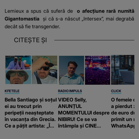
Lemieux a spus că suferă de
o afecțiune rară numită
Gigantomastia
și că s-a născut „Intersex”, mai degrabă
decât să fie transgender.
CITEȘTE ȘI
KFETELE
RADIO IMPULS
CLICK
Bella Santiago și soțul
VIDEO Selly,
O femeie d
ei au trecut prin
ANUNȚUL
a pierdut ze
peripeții neașteptate
MOMENTULUI despre
de euro dup
în vacanța din Grecia.
NIBIRU! Ce se va
primit un m
Ce a pățit artista: „Îmi
întâmpla și CINE
WhatsApp. 
pare rău!”
SUNT CEI VIZAȚI de
că va moște
această situație: "Îmi
175.000 de 