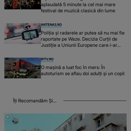
aplaudată 5 minute la cel mai mare
festival de muzică clasică din lume
ANTENA3.RO
Poliţia şi radarele ar putea să nu mai fie
raportate pe Waze. Decizia Curţii de
Justiție a Uniunii Europene care i-ar
afecta pe şoferi
B1TV.RO
O maşină a luat foc în mers: În
autoturism se aflau doi adulți și un copil
Îți Recomandăm Și...