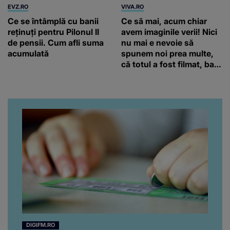
EVZ.RO
VIVA.RO
Ce se întâmplă cu banii
Ce să mai, acum chiar
reținuți pentru Pilonul II
avem imaginile verii! Nici
de pensii. Cum afli suma
nu mai e nevoie să
acumulată
spunem noi prea multe,
că totul a fost filmat, ba
chiar artistul și-a întrebat
iubita dacă e adevărat! Și
da, frumoasa iubită a lui
Florin Ristei e...
DIGIFM.RO