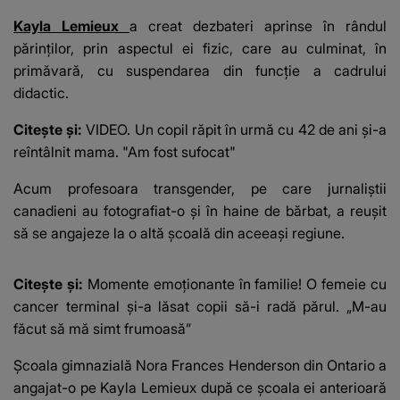
Kayla Lemieux
a creat dezbateri aprinse în rândul
părinților, prin aspectul ei fizic, care au culminat, în
primăvară, cu suspendarea din funcție a cadrului
didactic.
Citește și:
VIDEO. Un copil răpit în urmă cu 42 de ani și-a
reîntâlnit mama. "Am fost sufocat"
Acum
profesoara
transgender, pe care jurnaliștii
canadieni au fotografiat-o și în haine de bărbat, a reușit
să se angajeze la o altă școală din aceeași regiune.
Citește și:
Momente emoționante în familie! O femeie cu
cancer terminal și-a lăsat copii să-i radă părul. „M-au
făcut să mă simt frumoasă”
Școala gimnazială Nora Frances Henderson din Ontario a
angajat-o pe Kayla Lemieux după ce școala ei anterioară