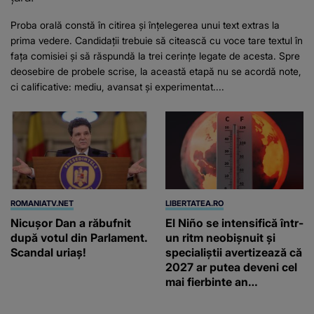
Proba orală constă în citirea și înțelegerea unui text extras la
prima vedere. Candidații trebuie să citească cu voce tare textul în
fața comisiei și să răspundă la trei cerințe legate de acesta. Spre
deosebire de probele scrise, la această etapă nu se acordă note,
ci calificative: mediu, avansat și experimentat....
ROMANIATV.NET
LIBERTATEA.RO
Nicuşor Dan a răbufnit
El Niño se intensifică într-
după votul din Parlament.
un ritm neobișnuit și
Scandal uriaş!
specialiștii avertizează că
2027 ar putea deveni cel
mai fierbinte an
înregistrat vreodată