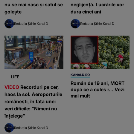
nu se mai nasc și satul se
neglijență. Lucrările vor
golește
dura cinci ani
Redacția Știrile Kanal D
Redacția Știrile Kanal D
KANALD.RO
LIFE
Român de 19 ani, MORT
VIDEO
Recorduri pe cer,
după ce a cules r... Vezi
haos la sol. Aeroporturile
mai mult
românești, în fața unei
veri dificile: ”Nimeni nu
înțelege”
Redacția Știrile Kanal D