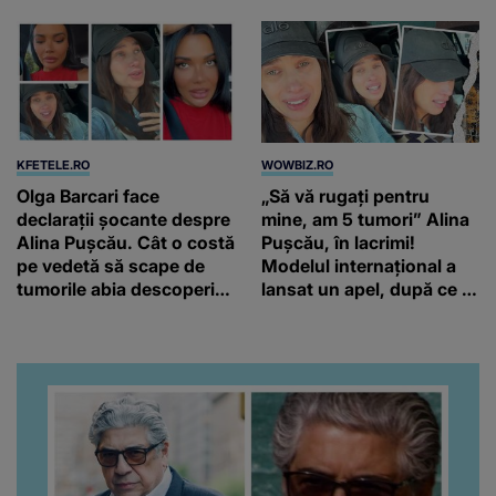
KFETELE.RO
WOWBIZ.RO
Olga Barcari face
„Să vă rugați pentru
declarații șocante despre
mine, am 5 tumori” Alina
Alina Pușcău. Cât o costă
Pușcău, în lacrimi!
pe vedetă să scape de
Modelul internațional a
tumorile abia descoperite
lansat un apel, după ce a
de medici: “Încearcă să
fost diagnosticată cu o
strângă și ea niște
boală gravă
fonduri.”