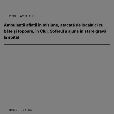
11:39
ACTUALE
Ambulanță aflată în misiune, atacată de localnici cu
bâte și topoare, în Cluj. Șoferul a ajuns în stare gravă
la spital
10:46
EXTERNE