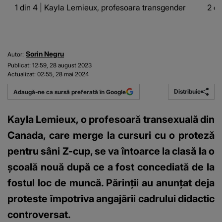
1 din 4 | Kayla Lemieux, profesoara transgender
2 di
Sorin Negru
Autor:
Publicat:
12:59, 28 august 2023
Actualizat:
02:55, 28 mai 2024
Distribuie
Adaugă-ne ca sursă preferată în Google
Kayla Lemieux, o profesoară transexuală din
Canada, care merge la cursuri cu o proteză
pentru sâni Z-cup, se va întoarce la clasă la o
școală nouă după ce a fost concediată de la
fostul loc de muncă. Părinții au anunțat deja
proteste împotriva angajării cadrului didactic
controversat.