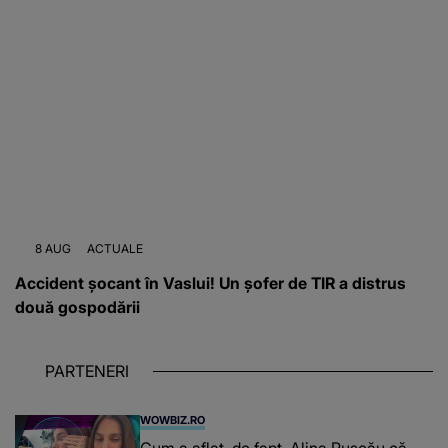
8 AUG
ACTUALE
Accident șocant în Vaslui! Un șofer de TIR a distrus
două gospodării
PARTENERI
WOWBIZ.RO
Cum a aflat, de fapt, Alina Pușcău că