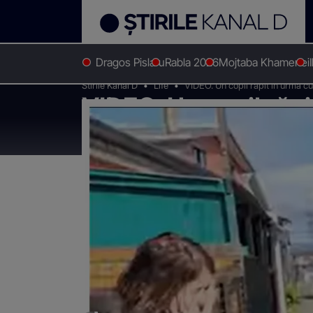
Dragos Pislaru
Rabla 2026
Mojtaba Khamenei
Stirile Kanal D
Life
VIDEO. Un copil răpit în urmă cu
VIDEO. Un copil răpit
mama. "Am fost suf