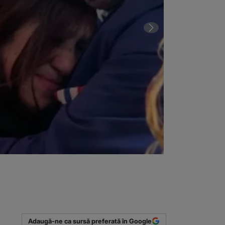
2 din 7 | VIDE
Adaugă-ne ca sursă preferată în Google