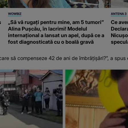
WOWBIZ
ANTENA 3
s
„Să vă rugați pentru mine, am 5 tumori”
Ce ave
Alina Pușcău, în lacrimi! Modelul
Declara
internațional a lansat un apel, după ce a
Nicușor
fost diagnosticată cu o boală gravă
specula
care să compenseze 42 de ani de îmbrățișări?”, a spus e