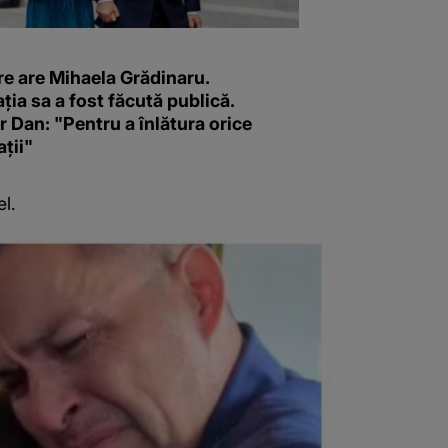
re are Mihaela Grădinaru.
ția sa a fost făcută publică.
 Dan: "Pentru a înlătura orice
ții"
l.