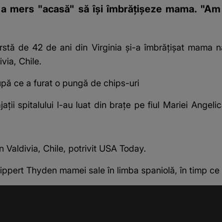
 și a mers "acasă" să își îmbrățișeze mama. "Am
stă de 42 de ani din Virginia și-a îmbrățișat
mama na
via, Chile.
pă ce a furat o pungă de chips-uri
ații spitalului l-au luat din brațe pe fiul Mariei Ange
n Valdivia, Chile, potrivit
USA Today
.
ippert Thyden mamei sale în limba spaniolă, în timp ce s