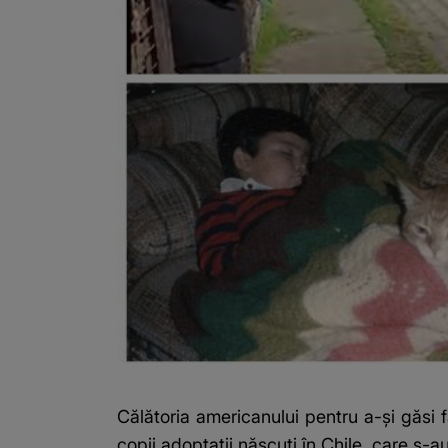
Călătoria americanului pentru a-și găsi f
copii adoptații născuți în Chile, care s-a