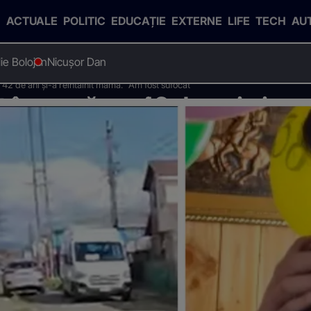
ACTUALE
POLITIC
EDUCAȚIE
EXTERNE
LIFE
TECH
AU
Ilie Bolojan
Nicușor Dan
 42 de ani și-a reîntâlnit mama. "Am fost sufocat"
 în urmă cu 42 de ani și-a r
ocat"