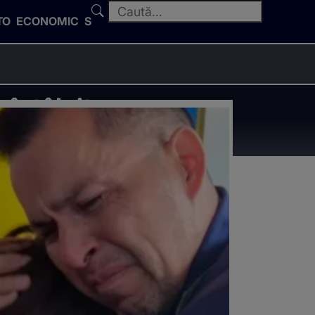
TO
ECONOMIC
SPORT
eîntâlnit