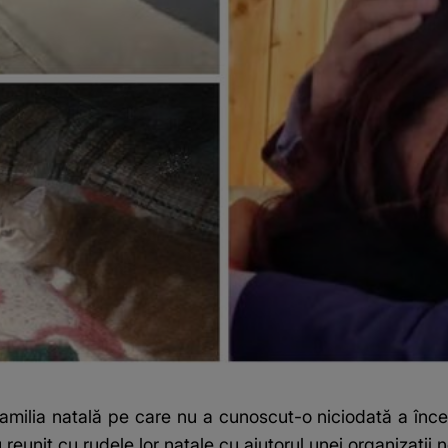
amilia natală pe care nu a cunoscut-o niciodată a începu
u reunit cu rudele lor natale cu ajutorul unei organizați