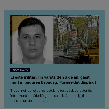
venit fetițele pe lume:
“Am suflet mare. Eu am
ajutat-o.”
WOWBIZ.RO
El este militarul în vârstă de 26 de ani găsit
mort în pădurea Babadag. Fusese dat dispărut
Trupul neînsuflețit al soldatului a fost găsit de autorități
într-o zonă împădurită greu accesibilă, iar polițiștii au
deschis un dosar penal...