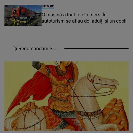
B1TV.RO
O maşină a luat foc în mers: În
autoturism se aflau doi adulți și un copil
Îți Recomandăm Și...