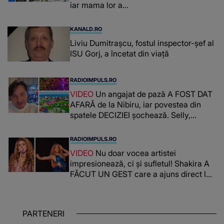
iar mama lor a…
KANALD.RO
Liviu Dumitrașcu, fostul inspector-șef al
ISU Gorj, a încetat din viață
RADIOIMPULS.RO
VIDEO
Un angajat de pază A FOST DAT
AFARĂ de la Nibiru, iar povestea din
spatele DECIZIEI șochează. Selly,
surprins de întreaga situație... NU
CREDEA CĂ VA VEDEA AȘA CEVA: "Fix
RADIOIMPULS.RO
în fața unui..."
VIDEO
Nu doar vocea artistei
impresionează, ci și sufletul! Shakira A
FĂCUT UN GEST care a ajuns direct la
inimile publicului: "Există mulți copii
care trăiesc uitați și care au un potențial
uriaș așteptând să fie descătușat, doar
PARTENERI
așteptând oportunitatea