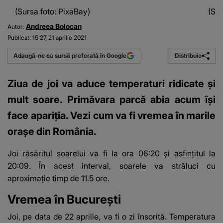
(Sursa foto: PixaBay)
(Sur
Andreea Bolocan
Autor:
Publicat:
15:27, 21 aprilie 2021
Distribuie
Adaugă-ne ca sursă preferată în Google
Ziua de joi va aduce temperaturi ridicate și
mult soare. Primăvara parcă abia acum își
face apariția. Vezi cum va fi vremea în marile
orașe din România.
Joi răsăritul soarelui va fi la ora 06:20 și asfințitul la
20:09. În acest interval, soarele va străluci cu
aproximație timp de 11.5 ore.
Vremea în București
Joi, pe data de 22 aprilie, va fi o zi însorită. Temperatura