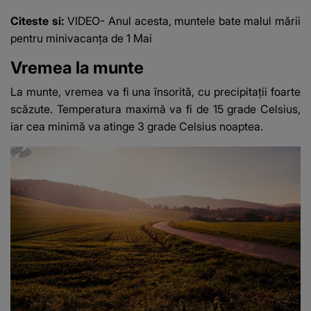
fost diagnosticată cu
Citeste si:
VIDEO- Anul acesta, muntele bate malul mării
o boală gravă
pentru minivacanța de 1 Mai
Vremea la munte
La munte, vremea va fi una însorită, cu precipitații foarte
scăzute. Temperatura maximă va fi de 15 grade Celsius,
iar cea minimă va atinge 3 grade Celsius noaptea.