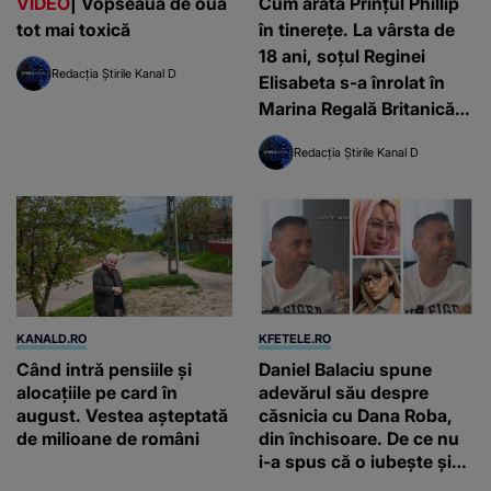
VIDEO
| Vopseaua de ouă
Cum arăta Prințul Phillip
tot mai toxică
în tinerețe. La vârsta de
18 ani, soțul Reginei
Redacția Știrile Kanal D
Elisabeta s-a înrolat în
Marina Regală Britanică
(FOTO)
Redacția Știrile Kanal D
KANALD.RO
KFETELE.RO
Când intră pensiile și
Daniel Balaciu spune
alocațiile pe card în
adevărul său despre
august. Vestea așteptată
căsnicia cu Dana Roba,
de milioane de români
din închisoare. De ce nu
i-a spus că o iubește și
ce s-a întâmplat când au