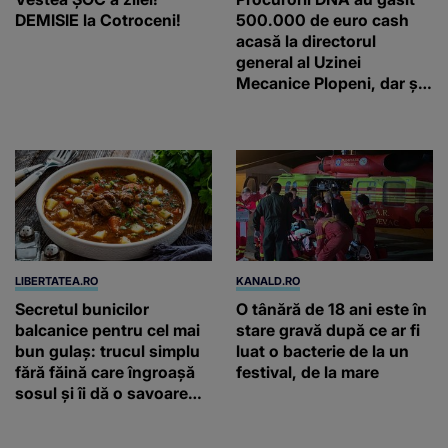
DEMISIE la Cotroceni!
500.000 de euro cash
acasă la directorul
general al Uzinei
Mecanice Plopeni, dar și
două ceasuri Patek
Philippe și Rolex
LIBERTATEA.RO
KANALD.RO
Secretul bunicilor
O tânără de 18 ani este în
balcanice pentru cel mai
stare gravă după ce ar fi
bun gulaș: trucul simplu
luat o bacterie de la un
fără făină care îngroașă
festival, de la mare
sosul și îi dă o savoare
unică