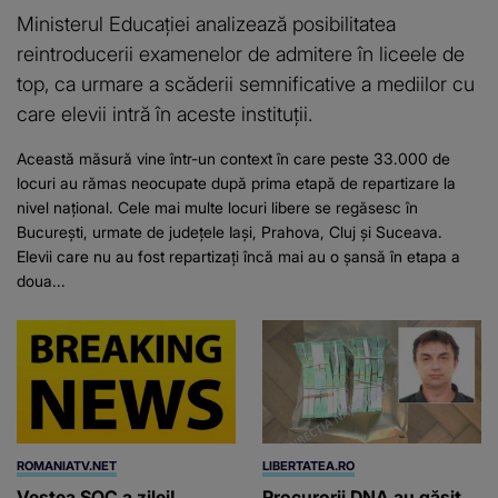
Ministerul Educației analizează posibilitatea
reintroducerii examenelor de admitere în liceele de
top, ca urmare a scăderii semnificative a mediilor cu
care elevii intră în aceste instituții.
Această măsură vine într-un context în care peste 33.000 de
locuri au rămas neocupate după prima etapă de repartizare la
nivel național. Cele mai multe locuri libere se regăsesc în
București, urmate de județele Iași, Prahova, Cluj și Suceava.
Elevii care nu au fost repartizați încă mai au o șansă în etapa a
doua...
ROMANIATV.NET
LIBERTATEA.RO
Vestea ȘOC a zilei!
Procurorii DNA au găsit