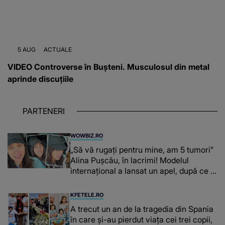
5 AUG
ACTUALE
VIDEO Controverse în Bușteni. Musculosul din metal
aprinde discuțiile
PARTENERI
WOWBIZ.RO
„Să vă rugați pentru mine, am 5 tumori”
Alina Pușcău, în lacrimi! Modelul
internațional a lansat un apel, după ce a
fost diagnosticată cu o boală gravă
KFETELE.RO
A trecut un an de la tragedia din Spania
în care și-au pierdut viața cei trei copii,