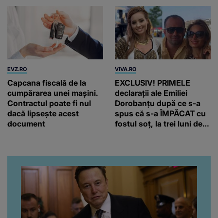
EVZ.RO
VIVA.RO
Capcana fiscală de la
EXCLUSIV! PRIMELE
cumpărarea unei mașini.
declarații ale Emiliei
Contractul poate fi nul
Dorobanțu după ce s-a
dacă lipsește acest
spus că s-a ÎMPĂCAT cu
document
fostul soț, la trei luni de
când au divorțat. Ce-a
putut să spună frumoasa
artistă i-a lăsat MASCĂ
pe toți. De data aceasta,
chiar a rupt tăcerea:
”Poate că aveam să ne
spunem, să ne...”