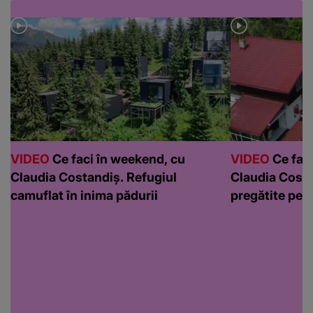
VIDEO
Ce faci în weekend, cu
VIDEO
Ce faci
Claudia Costandiș. Refugiul
Claudia Costa
camuflat în inima pădurii
pregătite pen