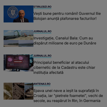
STIRILEBZI.RO
Vești bune pentru români! Guvernul Ilie
Bolojan anunță plafonarea facturilor!
JURNALUL.RO
Investigație, Canalul Bala: Cum au
dispărut milioane de euro pe Dunăre
JURNALUL.RO
Principalul beneficiar al atacului
cibernetic de la Cadastru este chiar
instituţia afectată
ANTENA3.RO
Epava unei nave a ieșit la suprafață în
Croația, iar "pietrele foametei", vechi de
secole, au reapărut în Rin, în Germania