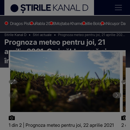
Dragos Pislaru
Rabla 2026
Mojtaba Khamenei
Ilie Bolojan
Nicușor Dan
Stirile Kanal D
Stiri actuale
Prognoza meteo pentru joi, 21 aprilie 2021.
Prognoza meteo pentru joi, 21
O zi călduroasă și însorită de primăvară
aprilie 2021. O zi călduroasă și
însorită de primăvară
1 din 2 | Prognoza meteo pentru joi, 22 aprilie 2021
2 di