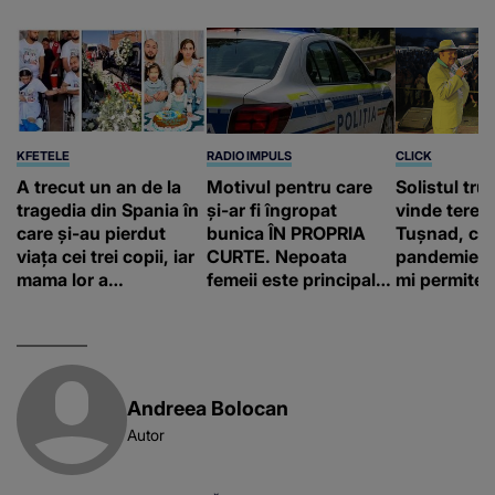
KFETELE
RADIO IMPULS
CLICK
A trecut un an de la
Motivul pentru care
Solistul tru
tragedia din Spania în
și-ar fi îngropat
vinde terenu
care și-au pierdut
bunica ÎN PROPRIA
Tușnad, cu
viața cei trei copii, iar
CURTE. Nepoata
pandemie: „
mama lor a…
femeii este principalul
mi permite 
suspect în cazul din
construiesc
Galați, iar DETALIUL
bani cere?
DESCOPERIT DE
ANCHETATORI a șocat
localnicii
Andreea Bolocan
Autor