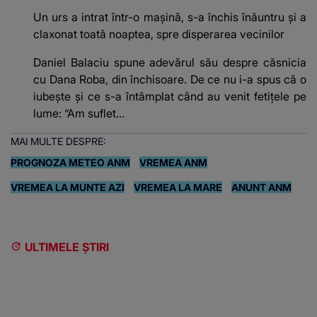
Un urs a intrat într-o mașină, s-a închis înăuntru și a
claxonat toată noaptea, spre disperarea vecinilor
Daniel Balaciu spune adevărul său despre căsnicia
cu Dana Roba, din închisoare. De ce nu i-a spus că o
iubește și ce s-a întâmplat când au venit fetițele pe
lume: “Am suflet...
MAI MULTE DESPRE:
PROGNOZA METEO ANM
VREMEA ANM
VREMEA LA MUNTE AZI
VREMEA LA MARE
ANUNT ANM
ULTIMELE ȘTIRI