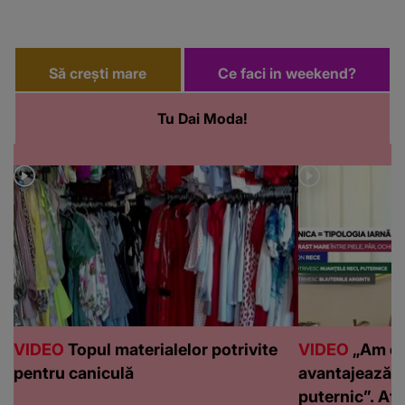
Să crești mare
Ce faci in weekend?
Tu Dai Moda!
VIDEO
Topul materialelor potrivite
VIDEO
„Am de
pentru caniculă
avantajează c
puternic”. Află