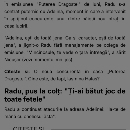
În emisiunea "Puterea Dragostei" de luni,
Radu s-a
contrat puternic cu Adelina
, moment în care a intervenit
în sprijinul concurentei unul dintre băieții nou intrați în
casa iubirii.
"Adelina, ești de toată jena. Ca și caracter, ești de toată
jena", a jignit-o Radu fără menajamente pe colega de
emisiune. "Mincinosule, te vede o țară întreagă", a sărit
Nicușor (vezi momentul mai jos).
Citeste si:
O nouă concurentă în casa „Puterea
Dragostei”. Cine este, de fapt, Iasmina Halas?
Radu, pus la colț: "Ți-ai bătut joc de
toate fetele"
Radu a continuat atacurile la adresa Adelinei: "Ia-te de
mână cu cheliosul ăsta".
CITEȘTE ȘI