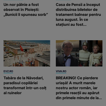
Un nor pâlnie a fost
Casa de Pensii a început
observat în Ploiești:
distribuirea biletelor de
„Bunicii îi spuneau sorb”
tratament balnear pentru
luna august. În ce
stațiuni au fost
repartizate locurile
EVZ.RO
VIVA.RO
Tabăra de la Năvodari,
BREAKING! Ce pierdere
paradisul copilăriei
uriașă! A murit marele
transformat într-un colț
nostru actor român, iar
al ruinelor
primele reacții au apărut
din primele minute de la
anunțul morții: „Lumina