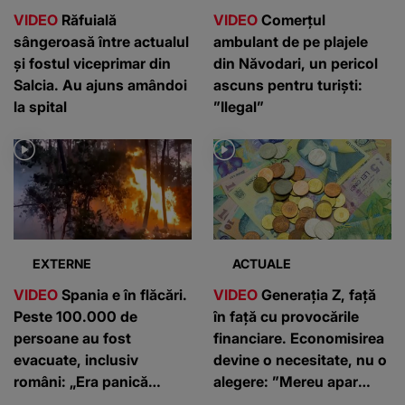
VIDEO
Răfuială
VIDEO
Comerțul
sângeroasă între actualul
ambulant de pe plajele
și fostul viceprimar din
din Năvodari, un pericol
Salcia. Au ajuns amândoi
ascuns pentru turiști:
la spital
”Ilegal”
EXTERNE
ACTUALE
VIDEO
Spania e în flăcări.
VIDEO
Generația Z, față
Peste 100.000 de
în față cu provocările
persoane au fost
financiare. Economisirea
evacuate, inclusiv
devine o necesitate, nu o
români: „Era panică
alegere: ”Mereu apar
generalizată”
cheltuieli neprevăzute”