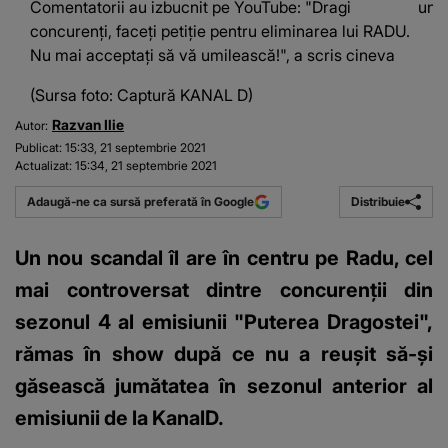
Comentatorii au izbucnit pe YouTube: "Dragi
unui
concurenți, faceți petiție pentru eliminarea lui RADU.
Nu mai acceptați să vă umilească!", a scris cineva
(Sursa foto: Captură KANAL D)
Razvan Ilie
Autor:
Publicat:
15:33, 21 septembrie 2021
Actualizat:
15:34, 21 septembrie 2021
Distribuie
Adaugă-ne ca sursă preferată în Google
Un nou scandal îl are în centru pe Radu, cel
mai controversat dintre concurenții din
sezonul 4 al emisiunii "Puterea Dragostei",
rămas în show după ce nu a reușit să-și
găsească jumătatea în sezonul anterior al
emisiunii de la KanalD.