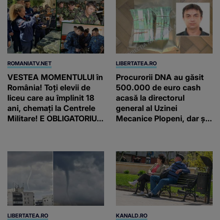
ROMANIATV.NET
LIBERTATEA.RO
VESTEA MOMENTULUI în
Procurorii DNA au găsit
România! Toți elevii de
500.000 de euro cash
liceu care au împlinit 18
acasă la directorul
ani, chemați la Centrele
general al Uzinei
Militare! E OBLIGATORIU.
Mecanice Plopeni, dar și
Până când au termen!
două ceasuri Patek
Philippe și Rolex
LIBERTATEA.RO
KANALD.RO