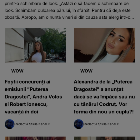
printr-o schimbare de look. „Astăzi o să facem o schimbare de
look. Schimbăm culoarea părului, în sfârșit. Pentru că deja este
obosită. Apropo, am o nuntă vineri și din cauza asta alerg într-o...
WOW
WOW
Foștii concurenți ai
Alexandra de la „Puterea
emisiunii ”Puterea
Dragostei” a anunțat
Dragostei”, Andra Volos
dacă se va împăca sau nu
și Robert Ionescu,
cu tânărul Codruț. Vor
vacanță în doi
forma din nou un cuplu?!
Redacția Știrile Kanal D
Redacția Știrile Kanal D