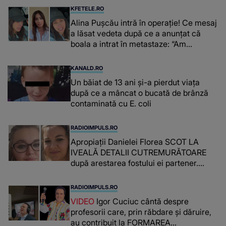
KFETELE.RO
Alina Pușcău intră în operație! Ce mesaj
a lăsat vedeta după ce a anunțat că
boala a intrat în metastaze: “Am
cancer!”
KANALD.RO
Un băiat de 13 ani și-a pierdut viața
după ce a mâncat o bucată de brânză
contaminată cu E. coli
RADIOIMPULS.RO
Apropiații Danielei Florea SCOT LA
IVEALĂ DETALII CUTREMURĂTOARE
după arestarea fostului ei partener.
PRIN CE A FOST NEVOITĂ să treacă
românca ucisă în Italia și ascunsă în
RADIOIMPULS.RO
lada unui pat: " Îmi pare rău că nu am
VIDEO
Igor Cuciuc cântă despre
reușit să fac mai mult pentru ea și..."
profesorii care, prin răbdare și dăruire,
au contribuit la FORMAREA