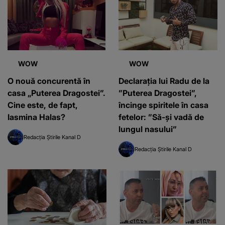
WOW
WOW
O nouă concurentă în
Declarația lui Radu de la
casa „Puterea Dragostei”.
”Puterea Dragostei”,
Cine este, de fapt,
încinge spiritele în casa
Iasmina Halas?
fetelor: ”Să-și vadă de
lungul nasului”
Redacția Știrile Kanal D
Redacția Știrile Kanal D