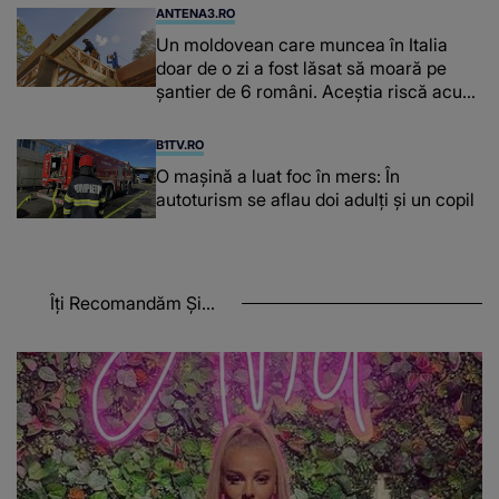
ANTENA3.RO
Un moldovean care muncea în Italia
doar de o zi a fost lăsat să moară pe
şantier de 6 români. Aceștia riscă acum
închisoarea
B1TV.RO
O maşină a luat foc în mers: În
autoturism se aflau doi adulți și un copil
Îți Recomandăm Și...