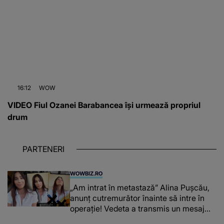
16:12
WOW
VIDEO Fiul Ozanei Barabancea își urmează propriul
drum
PARTENERI
WOWBIZ.RO
„Am intrat în metastază” Alina Pușcău,
anunț cutremurător înainte să intre în
operație! Vedeta a transmis un mesaj
emoționant fanilor