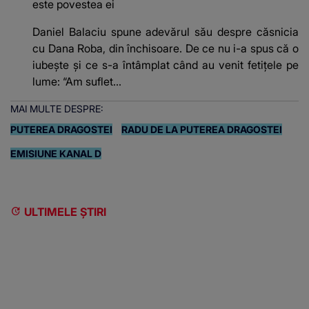
este povestea ei
Daniel Balaciu spune adevărul său despre căsnicia
cu Dana Roba, din închisoare. De ce nu i-a spus că o
iubește și ce s-a întâmplat când au venit fetițele pe
lume: “Am suflet...
MAI MULTE DESPRE:
PUTEREA DRAGOSTEI
RADU DE LA PUTEREA DRAGOSTEI
EMISIUNE KANAL D
ULTIMELE ȘTIRI