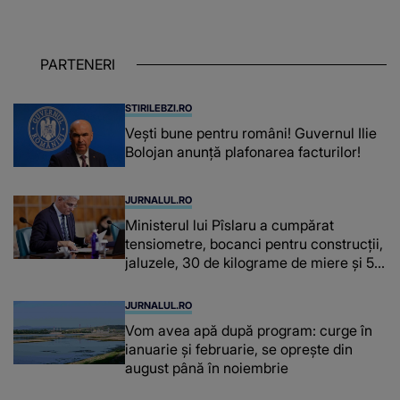
OAMENILOR DE ASTĂZI. Ce spune
despre dascălii care lasă amprente
puternice ÎN SUFLETELE ELEVILOR,
PARTENERI
chiar și după trecerea anilor: "De
fiecare dată când..."
STIRILEBZI.RO
Vești bune pentru români! Guvernul Ilie
Bolojan anunță plafonarea facturilor!
JURNALUL.RO
Ministerul lui Pîslaru a cumpărat
tensiometre, bocanci pentru construcții,
jaluzele, 30 de kilograme de miere și 50
de kilograme de cafea
JURNALUL.RO
Vom avea apă după program: curge în
ianuarie și februarie, se oprește din
august până în noiembrie