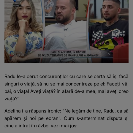
Radu le-a cerut concurenților cu care se certa să își facă
singuri o viață, să nu se mai concentreze pe el: Faceți-vă,
băi, o viață! Aveți viață? în afară de-a mea, mai aveți creo
viață?"
Adelina i-a răspuns ironic: "Ne legăm de tine, Radu, ca să
apărem și noi pe ecran". Cum s-anterminat disputa și
cine a intrat în război vezi mai jos: