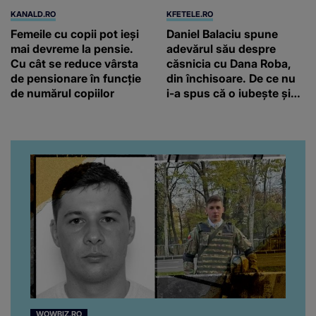
KANALD.RO
KFETELE.RO
Femeile cu copii pot ieși
Daniel Balaciu spune
mai devreme la pensie.
adevărul său despre
Cu cât se reduce vârsta
căsnicia cu Dana Roba,
de pensionare în funcție
din închisoare. De ce nu
de numărul copiilor
i-a spus că o iubește și
ce s-a întâmplat când au
venit fetițele pe lume:
“Am suflet mare. Eu am
ajutat-o.”
WOWBIZ.RO