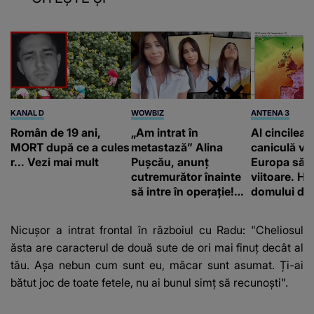
KANAL D
WOWBIZ
ANTENA 3
Român de 19 ani,
„Am intrat în
Al cincilea 
MORT după ce a cules
metastază” Alina
caniculă va
r... Vezi mai mult
Pușcău, anunț
Europa să
cutremurător înainte
viitoare. H
să intre în operație!
domului de 
Vedeta a transmis un
care va adu
mesaj emoționant
42 de grade
Nicușor a intrat frontal în războiul cu Radu
: "Cheliosul
fanilor
ăsta are caracterul de două sute de ori mai finuț decât al
tău. Așa nebun cum sunt eu, măcar sunt asumat. Ți-ai
bătut joc de toate fetele, nu ai bunul simț să recunoști".