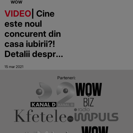
WOW
VIDEO
| Cine
este noul
concurent din
casa iubirii?!
Detalii despre
Radu de la
15 mar 2021
„Puterea
Parteneri:
Dragostei”