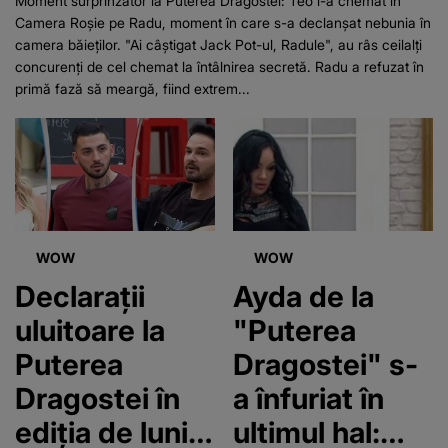
Moment surprinzător la Puterea Dragostei: Teo l-a chemat în
Camera Roșie pe Radu, moment în care s-a declanșat nebunia în
camera băieților. "Ai câștigat Jack Pot-ul, Radule", au râs ceilalți
concurenți de cel chemat la întâlnirea secretă. Radu a refuzat în
primă fază să meargă, fiind extrem...
WOW
WOW
Declarații
Ayda de la
uluitoare la
"Puterea
Puterea
Dragostei" s-
Dragostei în
a înfuriat în
ediția de luni:
ultimul hal: