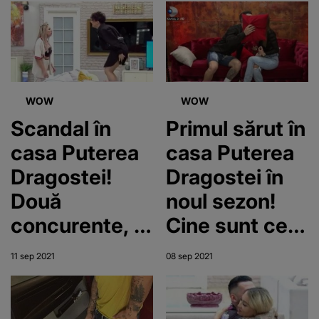
WOW
WOW
Scandal în
Primul sărut în
casa Puterea
casa Puterea
Dragostei!
Dragostei în
Două
noul sezon!
concurente, la
Cine sunt cei
un pas de a se
doi
11 sep 2021
08 sep 2021
lua la bătaie
îndrăgostiți?