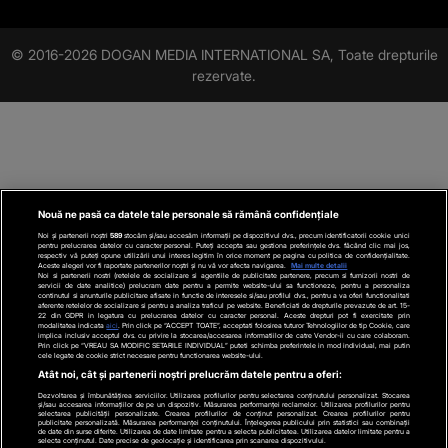
© 2016-2026 DOGAN MEDIA INTERNATIONAL SA, Toate drepturile
rezervate.
Nouă ne pasă ca datele tale personale să rămână confidențiale
Noi și partenerii noștri
589
stocăm și/sau accesăm informații pe dispozitivul dvs., precum identificatorii cookie unici
pentru prelucrarea datelor cu caracter personal. Puteți accepta sau gestiona preferințele dvs. făcând clic mai jos,
respectiv vă puteți opune utilizării unui interes legitim în orice moment pe pagina cu politica de confidențialitate.
Aceste alegeri vor fi raportate partenerilor noștri și nu vă vor afecta navigarea.
Mai multe detalii
Noi si partenerii nostri (retelele de socializare si agentiile de publicitate partenere, precum si furnizorii nostri de
servicii de date analitice) prelucram date pentru a permite website-ului sa functioneze, pentru a personaliza
continutul si anunturile publicitare afisate in functie de interesele si/sau profilul dvs., pentru a va oferi functionalitati
aferente retelelor de socializare si pentru a analiza traficul pe website. Beneficiati de drepturile prevazute de art. 15-
22 din GDPR in legatura cu prelucrarea datelor cu caracter personal. Aceste drepturi pot fi exercitate prin
modalitatea indicata
aici
. Prin click pe “ACCEPT TOATE”, acceptati folosirea tuturor Tehnologiilor de tip Cookie, care
implica inclusiv acceptul dvs. cu privire la stocarea/accesarea informatiilor de catre Vendor-ii cu care colaboram.
Prin click pe “VREAU SA MODIFIC SETARILE INDIVIDUAL” puteti schimba preferintele in mod individual, mai putin
cele legate de cookie strict necesare pentru functionarea website-ului.
Atât noi, cât și partenerii noștri prelucrăm datele pentru a oferi:
Dezvoltarea și îmbunătățirea serviciilor. Utilizarea profilurilor pentru selectarea conținutului personalizat. Stocarea
și/sau accesarea informațiilor de pe un dispozitiv. Măsurarea performanței reclamelor. Utilizarea profilurilor pentru
selectarea publicității personalizate. Crearea profilurilor de conținut personalizat. Crearea profilurilor pentru
publicitate personalizată. Măsurarea performanței conținutului. Înțelegerea publicului prin statistici sau combinații
de date din surse diferite. Utilizarea de date limitate pentru a selecta publicitatea. Utilizarea datelor limitate pentru a
selecta conținutul. Date precise de geolocație și identificarea prin scanarea dispozitivului.