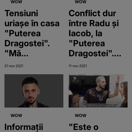
WOW
WOW
place și
Tensiuni
Conflict dur
Codruț l-a dat
uriașe în casa
între Radu și
de gol"
"Puterea
Iacob, la
Dragostei".
"Puterea
"Mă
Dragostei".
deranjează
"Ai făcut un
21 nov 2021
11 nov 2021
caracterul
om să plângă"
tău"
WOW
WOW
Informații
"Este o