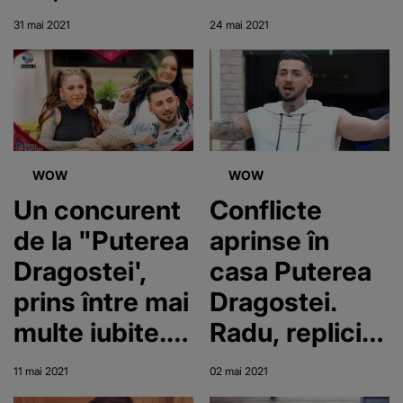
”O iau de
"M-am
31 mai 2021
24 mai 2021
nevastă”
săturat să fiu
pe locul 2"
WOW
WOW
Un concurent
Conflicte
de la "Puterea
aprinse în
Dragostei',
casa Puterea
prins între mai
Dragostei.
multe iubite.
Radu, replici
"Le iau pe
acide la
11 mai 2021
02 mai 2021
toate patru"
adresa unei