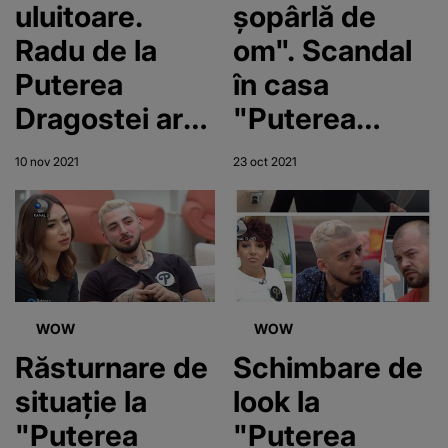
uluitoare.
șopârlă de
Radu de la
om". Scandal
Puterea
în casa
Dragostei are
"Puterea
o iubită în
Dragostei":
10 nov 2021
23 oct 2021
România
Radu, la un
pas de bătaie
cu mai mulți
concurenți
WOW
WOW
Răsturnare de
Schimbare de
situație la
look la
"Puterea
"Puterea