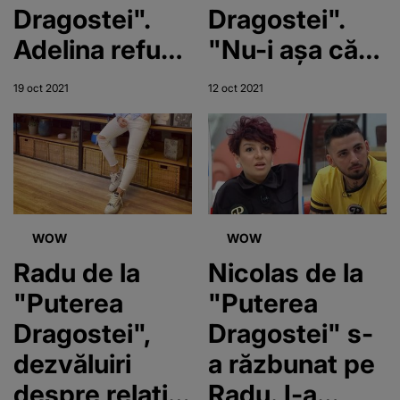
Dragostei".
Dragostei".
Adelina refuză
"Nu-i așa că
să se împace
seamănă cu
19 oct 2021
12 oct 2021
cu Radu
Marinescu?"
WOW
WOW
Radu de la
Nicolas de la
"Puterea
"Puterea
Dragostei",
Dragostei" s-
dezvăluiri
a răzbunat pe
despre relația
Radu. I-a