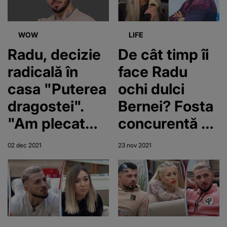
I?"
WOW
LIFE
Radu, decizie
De cât timp îi
radicală în
face Radu
casa "Puterea
ochi dulci
dragostei".
Bernei? Fosta
"Am plecat
concurentă de
acasă. Gata, la
la "Puterea
02 dec 2021
23 nov 2021
revedere!"
Dragostei" a
aruncat
bomba: "Mi-
am dat seama
și eu că mă