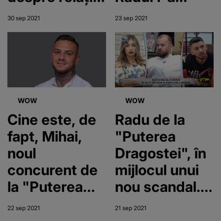
cu Adelina.
turnat o cană
30 sep 2021
23 sep 2021
"Îmi plac
de apă în cap
buzele
- VIDEO
cărnoase"
WOW
WOW
Cine este, de
Radu de la
fapt, Mihai,
"Puterea
noul
Dragostei", în
concurent de
mijlocul unui
la "Puterea
nou scandal.
Dragostei"
"Vă îngrop pe
22 sep 2021
21 sep 2021
toți"