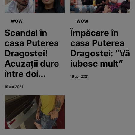
WOW
WOW
Scandal în
Împăcare în
casa Puterea
casa Puterea
Dragostei!
Dragostei: ”Vă
Acuzații dure
iubesc mult”
între doi
16 apr 2021
concurenți:
19 apr 2021
„Îmi dai tu mie
bani?!”