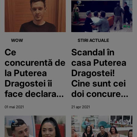
concurente
WOW
STIRI ACTUALE
Ce
Scandal în
concurentă de
casa Puterea
la Puterea
Dragostei!
Dragostei îi
Cine sunt cei
face declarații
doi concurenți
neașteptate
care au sărit la
01 mai 2021
21 apr 2021
lui Comănici?
bătaie
„Eu te
iubesc!”