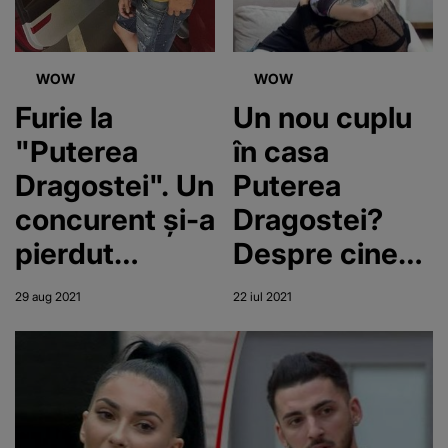
WOW
WOW
Furie la
Un nou cuplu
"Puterea
în casa
Dragostei". Un
Puterea
concurent și-a
Dragostei?
pierdut
Despre cine
cumpătul și a
este vorba?
29 aug 2021
22 iul 2021
spart ușa cu
pumnul!