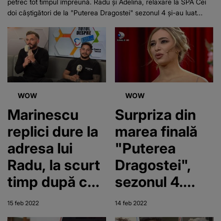
petrec tot timpul împreună. Radu și Adelina, relaxare la SPA Cei
doi câștigători de la "Puterea Dragostei" sezonul 4 și-au luat...
WOW
WOW
Marinescu
Surpriza din
replici dure la
marea finală
adresa lui
"Puterea
Radu, la scurt
Dragostei",
timp după ce
sezonul 4.
a câștigat
Cine sunt
15 feb 2022
14 feb 2022
sezonul 4,
marii