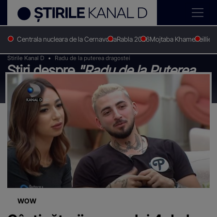
Centrala nucleara de la Cernavoda
Rabla 2026
Mojtaba Khamenei
Ilie 
Stirile Kanal D
Radu de la puterea dragostei
Știri despre
"Radu de la Puterea
Dragostei"
WOW