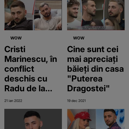
Puterea
câștigători
Dragostei!
Codruț
intervine: ,,El a
WOW
WOW
stricat
Cristi
Cine sunt cei
sezonul 4"
Marinescu, în
mai apreciați
conflict
băieți din casa
deschis cu
"Puterea
Radu de la
Dragostei"
"Puterea
21 ian 2022
19 dec 2021
Dragostei".
"Ăștia sunt
copii de clasa