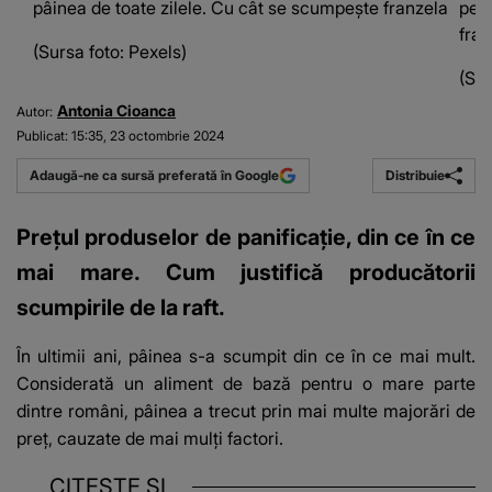
pâinea de toate zilele. Cu cât se scumpește franzela
pent
fran
(Sursa foto: Pexels)
(Sur
Antonia Cioanca
Autor:
Publicat:
15:35, 23 octombrie 2024
Distribuie
Adaugă-ne ca sursă preferată în Google
Prețul produselor de panificație, din ce în ce
mai mare. Cum justifică producătorii
scumpirile de la raft.
În ultimii ani, pâinea s-a scumpit din ce în ce mai mult.
Considerată un aliment de bază pentru o mare parte
dintre români, pâinea a trecut prin mai multe majorări de
preț, cauzate de mai mulți factori.
CITEȘTE ȘI