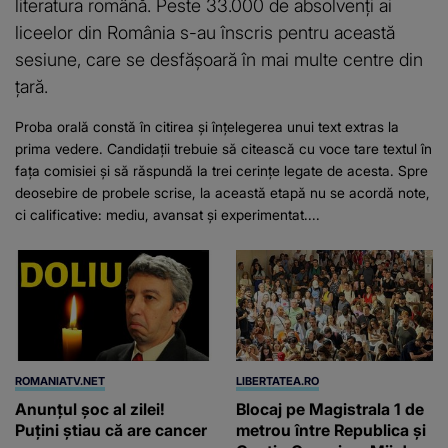
literatura română. Peste 33.000 de absolvenți ai
liceelor din România s-au înscris pentru această
sesiune, care se desfășoară în mai multe centre din
țară.
Proba orală constă în citirea și înțelegerea unui text extras la
prima vedere. Candidații trebuie să citească cu voce tare textul în
fața comisiei și să răspundă la trei cerințe legate de acesta. Spre
deosebire de probele scrise, la această etapă nu se acordă note,
ci calificative: mediu, avansat și experimentat....
ROMANIATV.NET
LIBERTATEA.RO
Anunţul şoc al zilei!
Blocaj pe Magistrala 1 de
Puţini ştiau că are cancer
metrou între Republica și