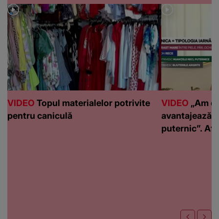
VIDEO
Topul materialelor potrivite
VIDEO
„Am de
pentru caniculă
avantajează c
puternic”. Află