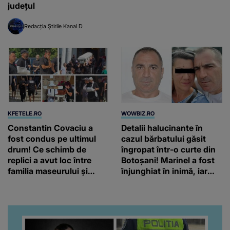
județul
Redacția Știrile Kanal D
KFETELE.RO
WOWBIZ.RO
Constantin Covaciu a
Detalii halucinante în
fost condus pe ultimul
cazul bărbatului găsit
drum! Ce schimb de
îngropat într-o curte din
replici a avut loc între
Botoșani! Marinel a fost
familia maseurului și
înjunghiat în inimă, iar
clubul Dinamo: “Am vrut
concubina lui se numără
să văd caracterul și
printre suspecți
obrazul.”