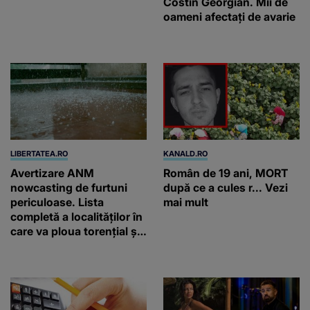
Costin Georgian. Mii de
oameni afectați de avarie
LIBERTATEA.RO
KANALD.RO
Avertizare ANM
Român de 19 ani, MORT
nowcasting de furtuni
după ce a cules r... Vezi
periculoase. Lista
mai mult
completă a localităților în
care va ploua torențial și
cu grindină