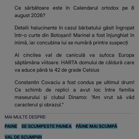
Ce sărbătoare este în Calendarul ortodox pe 8
august 2026?
Detalii halucinante în cazul bărbatului găsit îngropat
într-o curte din Botoșani! Marinel a fost înjunghiat în
inimă, iar concubina lui se numără printre suspecți
Al cincilea val de caniculă va sufoca Europa
săptămâna viitoare. HARTA domului de căldură care
va aduce până la 42 de grade Celsius
Constantin Covaciu a fost condus pe ultimul drum!
Ce schimb de replici a avut loc între familia
maseurului și clubul Dinamo: “Am vrut să văd
caracterul și obrazul.”
MAI MULTE DESPRE:
PAINE
SE SCUMPESTE PAINEA
PÂINE MAI SCUMPĂ
VAL DE SCUMPIRI