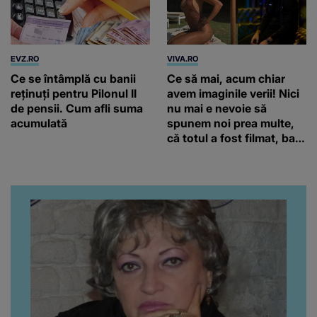
EVZ.RO
VIVA.RO
Ce se întâmplă cu banii
Ce să mai, acum chiar
reținuți pentru Pilonul II
avem imaginile verii! Nici
de pensii. Cum afli suma
nu mai e nevoie să
acumulată
spunem noi prea multe,
că totul a fost filmat, ba
chiar artistul și-a întrebat
iubita dacă e adevărat! Și
da, frumoasa iubită a lui
Florin Ristei e...