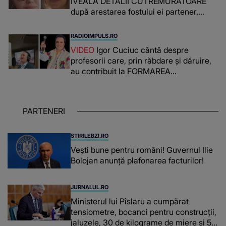
IVEALĂ DETALII CUTREMURĂTOARE
după arestarea fostului ei partener.
PRIN CE A FOST NEVOITĂ să treacă
românca ucisă în Italia și ascunsă în
RADIOIMPULS.RO
lada unui pat: " Îmi pare rău că nu am
VIDEO
Igor Cuciuc cântă despre
reușit să fac mai mult pentru ea și..."
profesorii care, prin răbdare și dăruire,
au contribuit la FORMAREA
OAMENILOR DE ASTĂZI. Ce spune
despre dascălii care lasă amprente
puternice ÎN SUFLETELE ELEVILOR,
PARTENERI
chiar și după trecerea anilor: "De
fiecare dată când..."
STIRILEBZI.RO
Vești bune pentru români! Guvernul Ilie
Bolojan anunță plafonarea facturilor!
JURNALUL.RO
Ministerul lui Pîslaru a cumpărat
tensiometre, bocanci pentru construcții,
jaluzele, 30 de kilograme de miere și 50