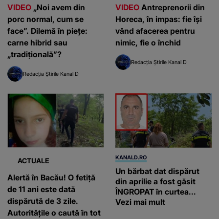
VIDEO
„Noi avem din
VIDEO
Antreprenorii din
porc normal, cum se
Horeca, în impas: fie își
face”. Dilemă în piețe:
vând afacerea pentru
carne hibrid sau
nimic, fie o închid
„tradițională”?
Redacția Știrile Kanal D
Redacția Știrile Kanal D
KANALD.RO
ACTUALE
Un bărbat dat dispărut
Alertă în Bacău! O fetiță
din aprilie a fost găsit
de 11 ani este dată
ÎNGROPAT în curtea...
dispărută de 3 zile.
Vezi mai mult
Autoritățile o caută în tot