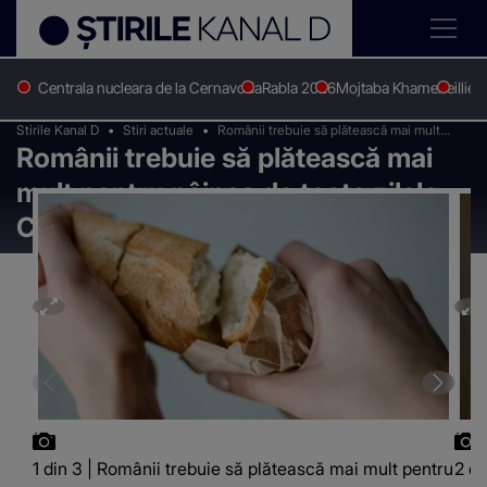
Centrala nucleara de la Cernavoda
Rabla 2026
Mojtaba Khamenei
Ilie 
Stirile Kanal D
Stiri actuale
Românii trebuie să plătească mai mult
Românii trebuie să plătească mai
pentru pâinea de toate zilele. Cu cât se
scumpește franzela
mult pentru pâinea de toate zilele.
Cu cât se scumpește franzela
1 din 3 | Românii trebuie să plătească mai mult pentru
2 di