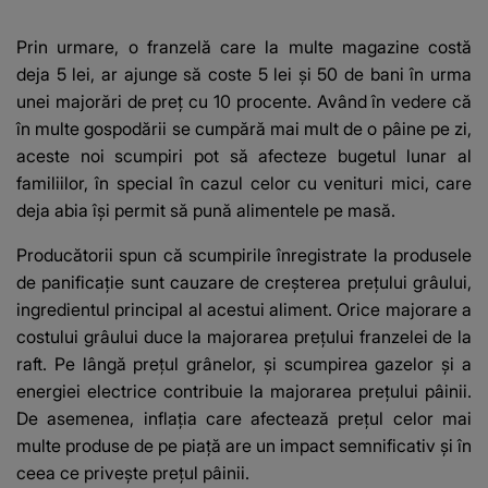
Prin urmare, o franzelă care la multe magazine costă
deja 5 lei, ar ajunge să coste 5 lei și 50 de bani în urma
unei majorări de preț cu 10 procente. Având în vedere că
în multe gospodării se cumpără mai mult de o pâine pe zi,
aceste noi scumpiri pot să afecteze bugetul lunar al
familiilor, în special în cazul celor cu venituri mici, care
deja abia își permit să pună alimentele pe masă.
Producătorii spun că scumpirile înregistrate la produsele
de panificație sunt cauzare de creșterea prețului grâului,
ingredientul principal al acestui aliment. Orice majorare a
costului
grâului
duce la majorarea prețului franzelei de la
raft. Pe lângă prețul grânelor, și scumpirea gazelor și a
energiei electrice contribuie la majorarea prețului pâinii.
De asemenea,
inflația
care afectează prețul celor mai
multe produse de pe piață are un impact semnificativ și în
ceea ce privește prețul pâinii.