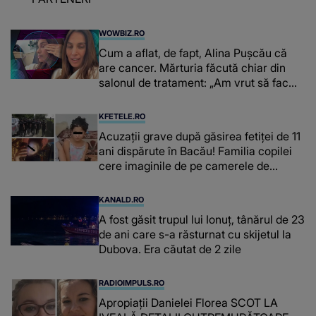
WOWBIZ.RO
Cum a aflat, de fapt, Alina Pușcău că
are cancer. Mărturia făcută chiar din
salonul de tratament: „Am vrut să fac
niște genuflexiuni și a început să mă
înțepe sânul”
KFETELE.RO
Acuzații grave după găsirea fetiței de 11
ani dispărute în Bacău! Familia copilei
cere imaginile de pe camerele de
supraveghere: „Nu s-a mai dus sora
mea...”
KANALD.RO
A fost găsit trupul lui Ionuț, tânărul de 23
de ani care s-a răsturnat cu skijetul la
Dubova. Era căutat de 2 zile
RADIOIMPULS.RO
Apropiații Danielei Florea SCOT LA