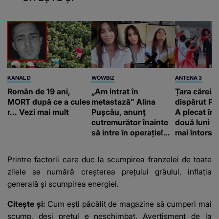
KANAL D
WOWBIZ
ANTENA 3
Român de 19 ani,
„Am intrat în
Țara căreia 
MORT după ce a cules
metastază” Alina
dispărut Pr
r... Vezi mai mult
Pușcău, anunț
A plecat în
cutremurător înainte
două luni și
să intre în operație!
mai întors
Vedeta a transmis un
mesaj emoționant
Printre factorii care duc la scumpirea franzelei de toate
fanilor
zilele se numără creșterea prețului grâului, inflația
generală și scumpirea energiei.
Citește și:
Cum ești păcălit de magazine să cumperi mai
scump, deși prețul e neschimbat. Avertisment de la