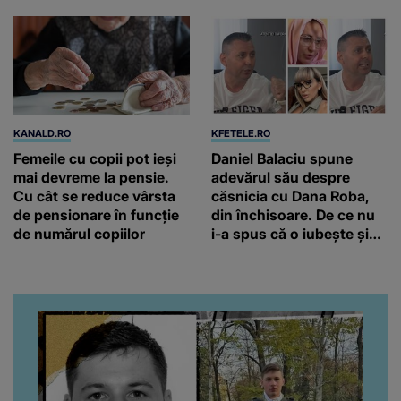
KANALD.RO
KFETELE.RO
Femeile cu copii pot ieși
Daniel Balaciu spune
mai devreme la pensie.
adevărul său despre
Cu cât se reduce vârsta
căsnicia cu Dana Roba,
de pensionare în funcție
din închisoare. De ce nu
de numărul copiilor
i-a spus că o iubește și
ce s-a întâmplat când au
venit fetițele pe lume:
“Am suflet mare. Eu am
ajutat-o.”