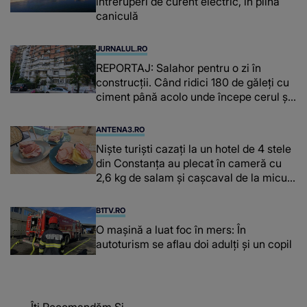
întreruperi de curent electric, în plină
caniculă
JURNALUL.RO
REPORTAJ: Salahor pentru o zi în
construcții. ​​​​​​​Când ridici 180 de găleți cu
ciment până acolo unde începe cerul și
n-ai ce pune pe masă
ANTENA3.RO
Niște turiști cazați la un hotel de 4 stele
din Constanța au plecat în cameră cu
2,6 kg de salam și cașcaval de la micul
dejun
B1TV.RO
O maşină a luat foc în mers: În
autoturism se aflau doi adulți și un copil