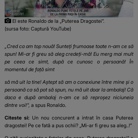
El este Ronaldo de la „Puterea Dragostei”.
(sursa foto: Captură YouTube)
„Cred ca am top nouă! Sunteți frumoase toate n-am ce să
spun! Mi-ar fi greu să aleg credeți-mă! Eu merg mai mult
pe ceea ce simt, după ce cunosc o persoană! În
momentul de față simt
să mă uit la tine! Aștept să am o conexiune între mine și o
persoană ca să pot să spun, nu mă uit doar la ambalaj! Că
daca e după ambalaj n-am ce să reproșez niciuneia
dintre voi!",
a spus Ronaldo.
Citeste si:
Un nou concurent a intrat în casa Puterea
dragostei! Pe ce fată a pus ochii? „Mi-ar fi greu sa aleg..!”