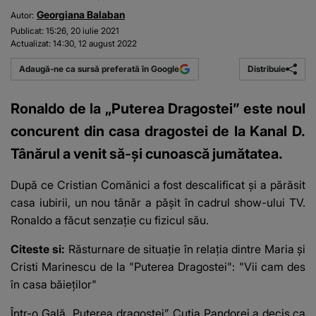
Georgiana Balaban
Autor:
Publicat:
15:26, 20 iulie 2021
Actualizat:
14:30, 12 august 2022
Distribuie
Adaugă-ne ca sursă preferată în Google
Ronaldo de la „Puterea Dragostei” este noul
concurent din casa dragostei de la Kanal D.
Tânărul a venit să-și cunoască jumătatea.
După ce Cristian Comănici a fost descalificat și a părăsit
casa iubirii,
un nou tânăr a pășit în cadrul show-ului TV.
Ronaldo a făcut senzație cu fizicul său.
Citeste si:
Răsturnare de situație în relația dintre Maria și
Cristi Marinescu de la "Puterea Dragostei": "Vii cam des
în casa băieților"
Într-o Gală „Puterea dragostei”,
Cutia Pandorei a decis ca