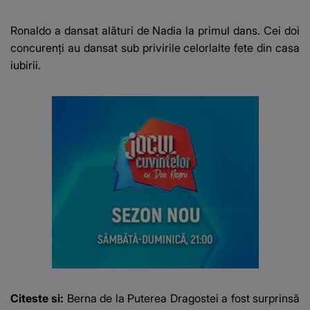
Dinamo 2 înainte de
intrarea în curbă: "A
Ronaldo a dansat alături de Nadia la primul dans. Cei doi
venit în..."
concurenți au dansat sub privirile celorlalte fete din casa
iubirii.
Citeste si:
Berna de la Puterea Dragostei a fost surprinsă