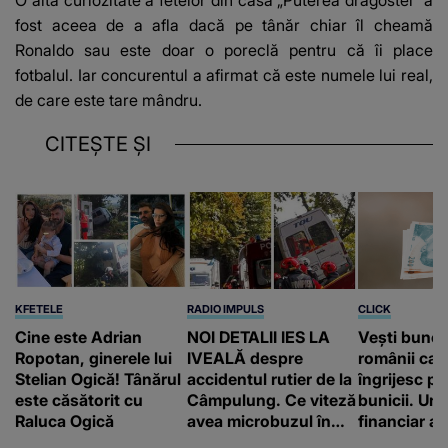
O altă curiozitate a fetelor din casa „Puterea dragostei” a
fost aceea de a afla dacă pe tânăr chiar îl cheamă
Ronaldo sau este doar o poreclă pentru că îi place
fotbalul. Iar concurentul a afirmat că este numele lui real,
de care este tare mândru.
CITEȘTE ȘI
KFETELE
RADIO IMPULS
CLICK
Cine este Adrian
NOI DETALII IES LA
Vești bune 
Ropotan, ginerele lui
IVEALĂ despre
românii care
Stelian Ogică! Tânărul
accidentul rutier de la
îngrijesc pă
este căsătorit cu
Câmpulung. Ce viteză
bunicii. Un 
Raluca Ogică
avea microbuzul în
financiar a 
care se aflau cei de la
aprobat