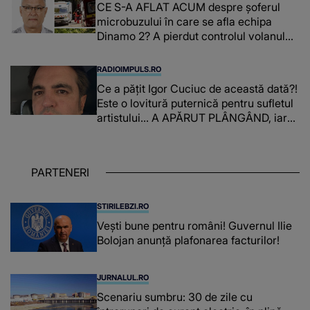
CE S-A AFLAT ACUM despre şoferul
microbuzului în care se afla echipa
Dinamo 2? A pierdut controlul volanului,
iar IMPACTUL DEVASTATOR a dus la
moartea lui Constantin Covaciu: "Tot ce
RADIOIMPULS.RO
ai făcut pentru..."
Ce a pățit Igor Cuciuc de această dată?!
Este o lovitură puternică pentru sufletul
artistului... A APĂRUT PLÂNGÂND, iar
adevărul pe care l-a dezvăluit A FOST
PREA GREU DE DUS atât pentru el, cât
și pentru cei care au auzit: "Te voi..."
PARTENERI
STIRILEBZI.RO
Vești bune pentru români! Guvernul Ilie
Bolojan anunță plafonarea facturilor!
JURNALUL.RO
Scenariu sumbru: 30 de zile cu