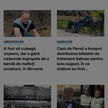
Philippe și Rolex
LIBERTATEA.RO
KANALD.RO
A fost să culeagă
Casa de Pensii a început
ciuperci, dar a găsit
distribuirea biletelor de
cadavrele îngropate de o
tratament balnear pentru
bandă de mafioți
luna august. În ce
ucraineni, în Slovacia
stațiuni au fost
repartizate locurile