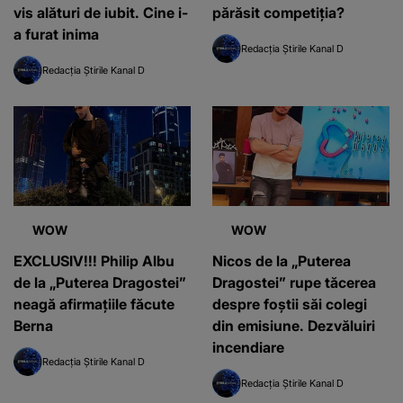
vis alături de iubit. Cine i-
părăsit competiția?
a furat inima
Redacția Știrile Kanal D
Redacția Știrile Kanal D
WOW
WOW
EXCLUSIV!!! Philip Albu
Nicos de la „Puterea
de la „Puterea Dragostei”
Dragostei” rupe tăcerea
neagă afirmațiile făcute
despre foștii săi colegi
Berna
din emisiune. Dezvăluiri
incendiare
Redacția Știrile Kanal D
Redacția Știrile Kanal D