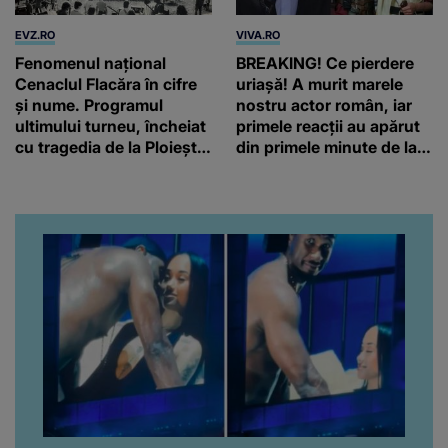
EVZ.RO
VIVA.RO
Fenomenul național
BREAKING! Ce pierdere
Cenaclul Flacăra în cifre
uriașă! A murit marele
și nume. Programul
nostru actor român, iar
ultimului turneu, încheiat
primele reacții au apărut
cu tragedia de la Ploiești.
din primele minute de la
6.535.800 de spectatori!
anunțul morții: „Lumina
rampei rămâne aprinsă
pentru el...” Ce s-a aflat
până în acest moment