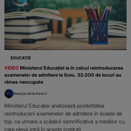
EDUCAȚIE
VIDEO
Ministerul Educației ia în calcul reintroducerea
examenelor de admitere la liceu. 33.000 de locuri au
rămas neocupate
Redacția Știrile Kanal D
Ministerul Educației analizează posibilitatea
reintroducerii examenelor de admitere în liceele de
top, ca urmare a scăderii semnificative a mediilor cu
care elevii intră în aceste instituții.