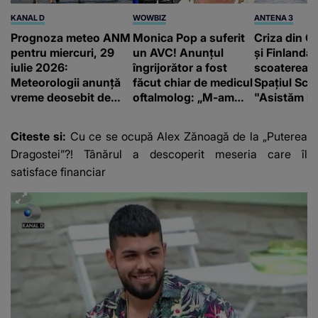
KANAL D
WOWBIZ
ANTENA 3
Prognoza meteo ANM
Monica Pop a suferit
Criza din Ce
pentru miercuri, 29
un AVC! Anunțul
și Finlanda 
iulie 2026:
îngrijorător a fost
scoaterea S
Meteorologii anunță
făcut chiar de medicul
Spațiul Sc
vreme deosebit de
oftalmolog: „M-am
"Asistăm la
caldă și șanse reduse
supărat foarte tare”
catastrofă"
de precipitații
Citeste si:
Cu ce se ocupă Alex Zănoagă de la „Puterea
Dragostei”?! Tânărul a descoperit meseria care îl
satisface financiar