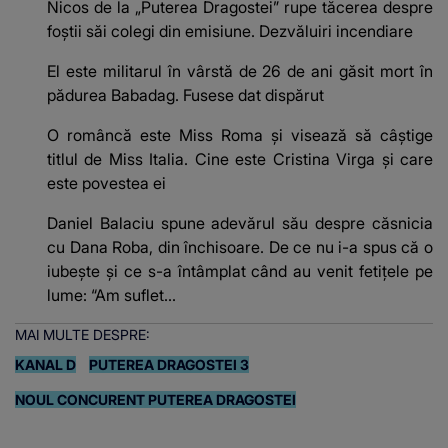
Nicos de la „Puterea Dragostei” rupe tăcerea despre
foștii săi colegi din emisiune. Dezvăluiri incendiare
El este militarul în vârstă de 26 de ani găsit mort în
pădurea Babadag. Fusese dat dispărut
O româncă este Miss Roma și visează să câștige
titlul de Miss Italia. Cine este Cristina Virga și care
este povestea ei
Daniel Balaciu spune adevărul său despre căsnicia
cu Dana Roba, din închisoare. De ce nu i-a spus că o
iubește și ce s-a întâmplat când au venit fetițele pe
lume: “Am suflet...
MAI MULTE DESPRE:
KANAL D
PUTEREA DRAGOSTEI 3
NOUL CONCURENT PUTEREA DRAGOSTEI