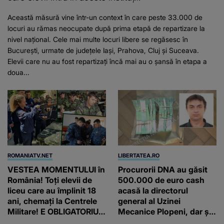
Această măsură vine într-un context în care peste 33.000 de
locuri au rămas neocupate după prima etapă de repartizare la
nivel național. Cele mai multe locuri libere se regăsesc în
București, urmate de județele Iași, Prahova, Cluj și Suceava.
Elevii care nu au fost repartizați încă mai au o șansă în etapa a
doua...
ROMANIATV.NET
LIBERTATEA.RO
VESTEA MOMENTULUI în
Procurorii DNA au găsit
România! Toți elevii de
500.000 de euro cash
liceu care au împlinit 18
acasă la directorul
ani, chemați la Centrele
general al Uzinei
Militare! E OBLIGATORIU.
Mecanice Plopeni, dar și
Până când au termen!
două ceasuri Patek