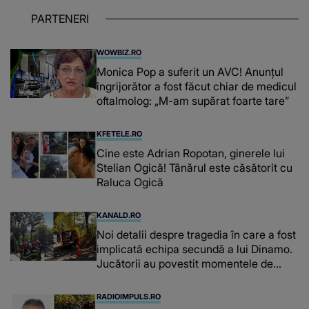
PARTENERI
WOWBIZ.RO
Monica Pop a suferit un AVC! Anunțul
îngrijorător a fost făcut chiar de medicul
oftalmolog: „M-am supărat foarte tare”
KFETELE.RO
Cine este Adrian Ropotan, ginerele lui
Stelian Ogică! Tânărul este căsătorit cu
Raluca Ogică
KANALD.RO
Noi detalii despre tragedia în care a fost
implicată echipa secundă a lui Dinamo.
Jucătorii au povestit momentele de
coșmar
RADIOIMPULS.RO