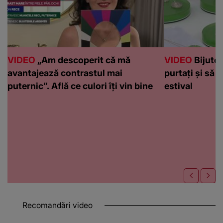
VIDEO
„Am descoperit că mă
VIDEO
Bijuteri
avantajează contrastul mai
purtați și să l
puternic”. Află ce culori îți vin bine
estival
Recomandări video