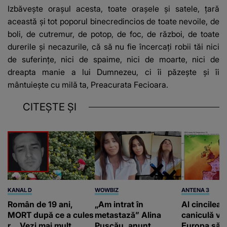
Izbăvește orașul acesta, toate orașele și satele, țară
această și tot poporul binecredincios de toate nevoile, de
boli, de cutremur, de potop, de foc, de război, de toate
durerile și necazurile, că să nu fie încercați robii tăi nici
de suferințe, nici de spaime, nici de moarte, nici de
dreapta manie a lui Dumnezeu, ci îi păzește și îi
mântuiește cu milă ta, Preacurata Fecioara.
CITEȘTE ȘI
KANAL D
WOWBIZ
ANTENA 3
Român de 19 ani,
„Am intrat în
Al cincilea 
MORT după ce a cules
metastază” Alina
caniculă va
r... Vezi mai mult
Pușcău, anunț
Europa să