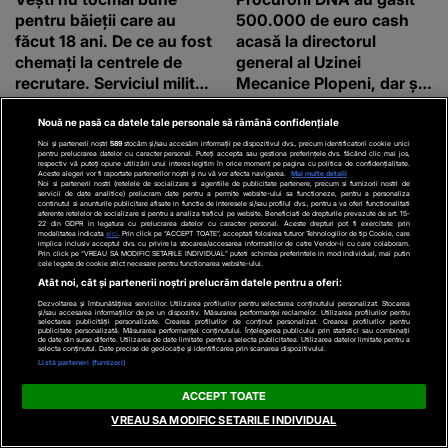
pentru băieții care au
500.000 de euro cash
făcut 18 ani. De ce au fost
acasă la directorul
chemați la centrele de
general al Uzinei
recrutare. Serviciul militar
Mecanice Plopeni, dar și
obligatoriu NU a fost
două ceasuri Patek
ANULAT în România!
Philippe și Rolex
Nouă ne pasă ca datele tale personale să rămână confidențiale
Noi și partenerii noștri
589
stocăm și/sau accesăm informații pe dispozitivul dvs., precum identificatorii cookie unici
pentru prelucrarea datelor cu caracter personal. Puteți accepta sau gestiona preferințele dvs. făcând clic mai jos,
respectiv vă puteți opune utilizării unui interes legitim în orice moment pe pagina cu politica de confidențialitate.
Aceste alegeri vor fi raportate partenerilor noștri și nu vă vor afecta navigarea.
Mai multe detalii
Noi si partenerii nostri (retelele de socializare si agentiile de publicitate partenere, precum si furnizorii nostri de
servicii de date analitice) prelucram date pentru a permite website-ului sa functioneze, pentru a personaliza
continutul si anunturile publicitare afisate in functie de interesele si/sau profilul dvs., pentru a va oferi functionalitati
aferente retelelor de socializare si pentru a analiza traficul pe website. Beneficiati de drepturile prevazute de art. 15-
22 din GDPR in legatura cu prelucrarea datelor cu caracter personal. Aceste drepturi pot fi exercitate prin
modalitatea indicata
aici
. Prin click pe “ACCEPT TOATE”, acceptati folosirea tuturor Tehnologiilor de tip Cookie, care
implica inclusiv acceptul dvs. cu privire la stocarea/accesarea informatiilor de catre Vendor-ii cu care colaboram.
Prin click pe “VREAU SA MODIFIC SETARILE INDIVIDUAL” puteti schimba preferintele in mod individual, mai putin
cele legate de cookie strict necesare pentru functionarea website-ului.
LIBERTATEA.RO
KANALD.RO
Atât noi, cât și partenerii noștri prelucrăm datele pentru a oferi:
Prima de carieră didactică
Prognoza meteo ANM
Dezvoltarea și îmbunătățirea serviciilor. Utilizarea profilurilor pentru selectarea conținutului personalizat. Stocarea
și/sau accesarea informațiilor de pe un dispozitiv. Măsurarea performanței reclamelor. Utilizarea profilurilor pentru
selectarea publicității personalizate. Crearea profilurilor de conținut personalizat. Crearea profilurilor pentru
a fost adoptată.
pentru miercuri, 29 iulie
publicitate personalizată. Măsurarea performanței conținutului. Înțelegerea publicului prin statistici sau combinații
de date din surse diferite. Utilizarea de date limitate pentru a selecta publicitatea. Utilizarea datelor limitate pentru a
Profesorii care vor primi
2026: Meteorologii
selecta conținutul. Date precise de geolocație și identificarea prin scanarea dispozitivului.
Listă parteneri (furnizori)
1500 de lei de la stat
anunță vreme deosebit
de caldă și șanse reduse
ACCEPT TOATE
de precipitații
VREAU SA MODIFIC SETARILE INDIVIDUAL