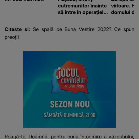
cutremurător înainte
viitoare. H
să intre în operație!
domului de 
Vedeta a transmis un
care va adu
mesaj emoționant
42 de grade
Citeste si:
Se spală de Buna Vestire 2022? Ce spun
fanilor
preoţii
Roagă-te, Doamna, pentru bună întocmire a văzduhului,