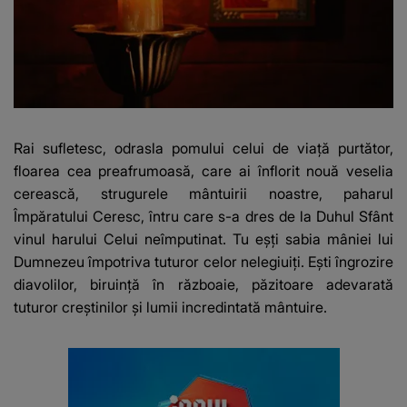
Rai sufle­tesc, odrasla pomului celui de viață purtător,
floarea cea preafrumoa­să, care ai înflorit nouă veselia
ce­reas­că, strugurele mântuirii noastre, paha­rul
Împăratului Ceresc, întru care s-a dres de la Duhul Sfânt
vinul harului Celui neîmputinat. Tu eșți sabia mâniei lui
Dumnezeu îm­­po­triva tu­turor celor nelegiuiți. Ești în­grozire
diavolilor, biruință în războaie, păzi­toare adeva­ra­tă
tuturor creștinilor și lumii incre­din­tată mântuire.