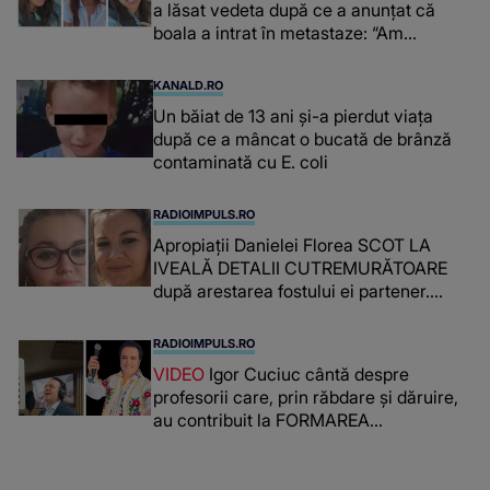
a lăsat vedeta după ce a anunțat că
boala a intrat în metastaze: “Am
cancer!”
KANALD.RO
Un băiat de 13 ani și-a pierdut viața
după ce a mâncat o bucată de brânză
contaminată cu E. coli
RADIOIMPULS.RO
Apropiații Danielei Florea SCOT LA
IVEALĂ DETALII CUTREMURĂTOARE
după arestarea fostului ei partener.
PRIN CE A FOST NEVOITĂ să treacă
românca ucisă în Italia și ascunsă în
RADIOIMPULS.RO
lada unui pat: " Îmi pare rău că nu am
VIDEO
Igor Cuciuc cântă despre
reușit să fac mai mult pentru ea și..."
profesorii care, prin răbdare și dăruire,
au contribuit la FORMAREA
OAMENILOR DE ASTĂZI. Ce spune
despre dascălii care lasă amprente
puternice ÎN SUFLETELE ELEVILOR,