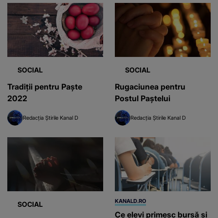
SOCIAL
SOCIAL
Tradiţii pentru Paşte
Rugaciunea pentru
2022
Postul Paştelui
Redacția Știrile Kanal D
Redacția Știrile Kanal D
KANALD.RO
SOCIAL
Ce elevi primesc bursă și