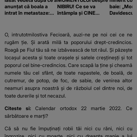
lăsat vedeta după ce a
MOMENTULUI despre
nimerit cos
anunțat că boala a
NIBIRU! Ce se va
baie: „Moni
intrat în metastaze:
întâmpla și CINE
Davidescu e
“Am cancer!”
SUNT CEI VIZAȚI de
această situație: "Îmi
e ciudă că..."
O, intrutotmilostiva Fecioară, auzi-ne pe noi cei ce ne
rugăm ție. Și arată milă ta poporului drept-credincios.
Roagă pe Fiul tău să ne izbăvească de tot răul. Și păzește
locașul acesta și toate orașele și satele creșțineșți și tot
po­porul cel bine-credincios. Care scapă la ține și cheamă
numele tău cel sfânt, de toate napas­tele, de boală, de
cutremur, de po­top, de foc, de sabie, de venirea altor
neamuri asupra noastră și de răz­boiul cel dintre noi, de
toate durerile și tot ne­cazul.
Citeste si:
Calendar ortodox 22 martie 2022. Ce
sărbătoare e marți?
Că să nu fie îm­puținați robii tăi nici cu răni, nici cu
îngrozire, nici cu moarte, nici cu dreapta manie a lui