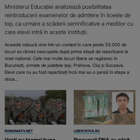
Ministerul Educației analizează posibilitatea
reintroducerii examenelor de admitere în liceele de
top, ca urmare a scăderii semnificative a mediilor cu
care elevii intră în aceste instituții.
Această măsură vine într-un context în care peste 33.000 de
locuri au rămas neocupate după prima etapă de repartizare la
nivel național. Cele mai multe locuri libere se regăsesc în
București, urmate de județele Iași, Prahova, Cluj și Suceava.
Elevii care nu au fost repartizați încă mai au o șansă în etapa a
doua...
ROMANIATV.NET
LIBERTATEA.RO
Vești nu tocmai bune
Procurorii DNA au găsit