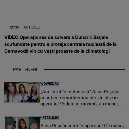
20:35
ACTUALE
VIDEO Operațiunea de salvare a Dunării: Barjele
scufundate pentru a proteja centrala nucleară de la
Cernavodă vin cu vești proaste de la climatologi
PARTENERI
WOWBIZ.RO
„Am intrat în metastază” Alina Pușcău,
anunț cutremurător înainte să intre în
operație! Vedeta a transmis un mesaj
emoționant fanilor
KFETELE.RO
Alina Pușcău intră în operație! Ce mesaj