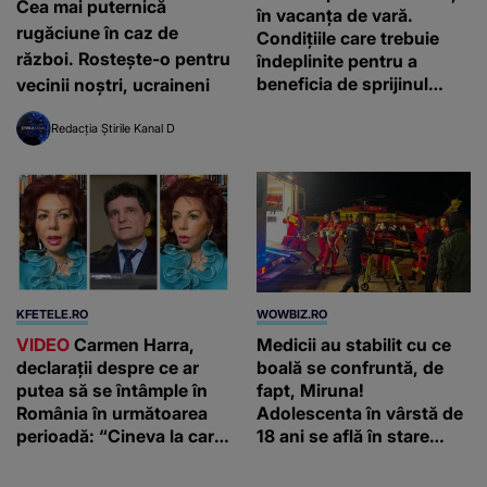
Cea mai puternică
în vacanța de vară.
rugăciune în caz de
Condițiile care trebuie
război. Rostește-o pentru
îndeplinite pentru a
beneficia de sprijinul
vecinii noștri, ucraineni
financiar
Redacția Știrile Kanal D
KFETELE.RO
WOWBIZ.RO
VIDEO
Carmen Harra,
Medicii au stabilit cu ce
declarații despre ce ar
boală se confruntă, de
putea să se întâmple în
fapt, Miruna!
România în următoarea
Adolescenta în vârstă de
perioadă: “Cineva la care
18 ani se află în stare
nici nu vă așteptați!”
gravă, după ce a
contactat o bacterie pe