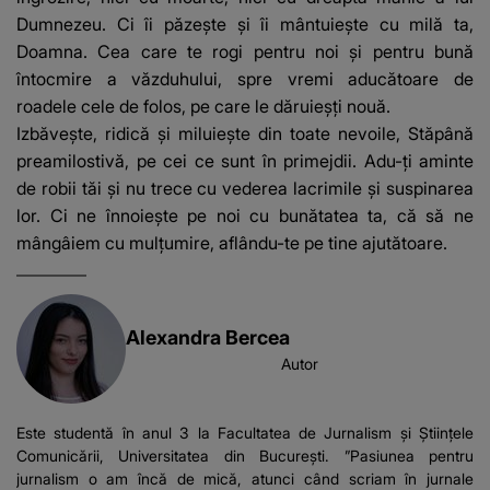
Dumnezeu. Ci îi păzește și îi mântuiește cu milă ta,
Doamna. Cea care te rogi pentru noi și pentru bună
întocmire a văzduhului, spre vremi adu­cătoare de
roadele cele de folos, pe care le dăruieșți nouă.
Izbăvește, ridică și miluiește din toate nevoile, Stăpână
preami­los­tivă, pe cei ce sunt în primejdii. Adu-ți aminte
de robii tăi și nu trece cu vederea lacrimile și suspi­narea
lor. Ci ne înno­iește pe noi cu bunătatea ta, că să ne
mângâiem cu mul­țumire, aflându-te pe tine ajută­toa­re.
Alexandra Bercea
Autor
Este studentă în anul 3 la Facultatea de Jurnalism și Științele
Comunicării, Universitatea din București. ”Pasiunea pentru
jurnalism o am încă de mică, atunci când scriam în jurnale