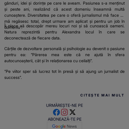
gânduri, idei și dorințe pe care le aveam. Pasiunea s-a menținut
și peste ani, realizând că acest domeniu înseamnă multă
cunoaștere. Diversitatea pe care o oferă jurnalismul mă face să
mă regăsesc total, drept urmare am aplicat și pentru un job în
Îi place să descopăr mereu locuri noi și să cunoască oameni.
domeniu”.
Natura reprezintă pentru Alexandra locul în care se
deconectează de fiecare data.
Cărțile de dezvoltare personală și psihologie au devenit o pasiune
pentru ea: ”Părerea mea este că ne ajută în sfera
autocunoașterii, cât și în relaționarea cu ceilalți”.
”Pe viitor sper să lucrez tot în presă și să ajung un jurnalist de
success”.
CITEȘTE MAI MULT
URMĂREȘTE-NE PE
ABONEAZĂ-TE PE