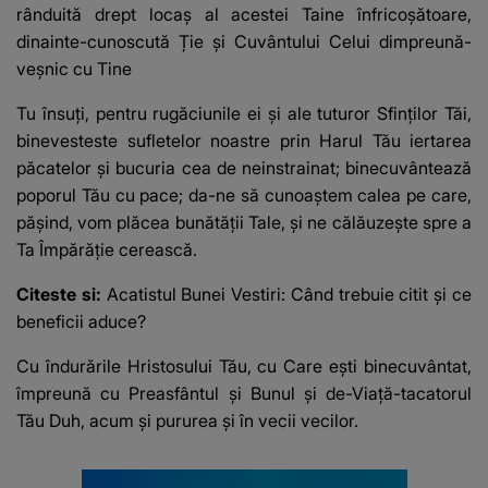
rânduită drept locaș al acestei Taine înfricoșătoare,
dinainte-cunoscută Ție și Cuvântului Celui dimpreună-
veșnic cu Tine
Tu însuți, pentru rugăciunile ei și ale tuturor Sfinților Tăi,
binevesteste sufletelor noastre prin Harul Tău iertarea
păcatelor și bucuria cea de neinstrainat; binecuvântează
poporul Tău cu pace; da-ne să cunoaștem calea pe care,
pășind, vom plăcea bunătății Tale, și ne călăuzește spre a
Ta Împărăție cerească.
Citeste si:
Acatistul Bunei Vestiri: Când trebuie citit şi ce
beneficii aduce?
Cu îndurările Hristosului Tău, cu Care ești binecuvântat,
împreună cu Preasfântul și Bunul și de-Viață-tacatorul
Tău Duh, acum și pururea și în vecii vecilor.