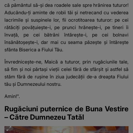
că pământul să-și dea roadele sale spre hrănirea tuturor!
Aducându-ți aminte de robii tăi și netrecand cu vederea
lacrimile și suspinele lor, fii ocrotitoarea tuturor: pe cei
rătăciți povățuiește-i, pe prunci hrănește-i, pe tineri îi
învață, pe cei bătrâni întărește-i, pe cei bolnavi
însănătoșește-i, dar mai cu seama păzește și întărește
sfânta Biserica a Fiului Tău.
Învrednicește-ne, Maică a tuturor, prin rugăciunile tale,
să fim și noi părtași vieții celei fără de sfârșit și astfel să
stăm fără de rușine în ziua judecății de-a dreapta Fiului
tău și Dumnezeului nostru.
Amin!".
Rugăciuni puternice de Buna Vestire
– Către Dumnezeu Tatăl