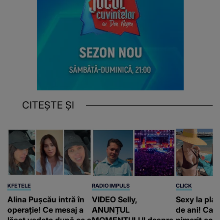
CITEȘTE ȘI
KFETELE
RADIO IMPULS
CLICK
Alina Pușcău intră în
VIDEO Selly,
Sexy la plaj
operație! Ce mesaj a
ANUNȚUL
de ani! Car