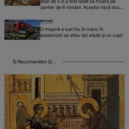
doar de o zi a fost lăsat să moară pe
şantier de 6 români. Aceștia riscă acum
închisoarea
B1TV.RO
O maşină a luat foc în mers: În
autoturism se aflau doi adulți și un copil
Îți Recomandăm Și...