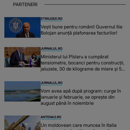
PARTENERI
chiar și după trecerea anilor: "De
fiecare dată când..."
STIRILEBZI.RO
Vești bune pentru români! Guvernul Ilie
Bolojan anunță plafonarea facturilor!
JURNALUL.RO
Ministerul lui Pîslaru a cumpărat
tensiometre, bocanci pentru construcții,
jaluzele, 30 de kilograme de miere și 50
de kilograme de cafea
JURNALUL.RO
Vom avea apă după program: curge în
ianuarie și februarie, se oprește din
august până în noiembrie
ANTENA3.RO
Un moldovean care muncea în Italia