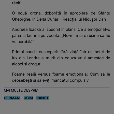
răniți
O nouă dronă, doborâtă în apropiere de Sfântu
Gheorghe, în Delta Dunării. Reacția lui Nicușor Dan
Andreea Ibacka a izbucnit în plâns! Ce a emoționat-o
până la lacrimi pe vedetă: „Nu-mi mai e rușine să fiu
vulnerabilă”
Prințul saudit descoperit fără viață într-un hotel de
lux din Londra a murit din cauza unui amestec de
alcool și droguri
Foame reală versus foame emoțională: Cum să le
deosebești și să eviți mâncatul compulsiv
MAI MULTE DESPRE:
GERMANI
UCISI
RĂNITE