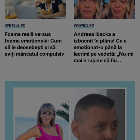
KFETELE.RO
WOWBIZ.RO
Foame reală versus
Andreea Ibacka a
foame emoțională: Cum
izbucnit în plâns! Ce a
să le deosebești și să
emoționat-o până la
eviți mâncatul compulsiv
lacrimi pe vedetă: „Nu-mi
mai e rușine să fiu
vulnerabilă”