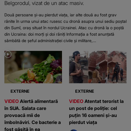
Belgorodul, vizat de un atac masiv.
Două persoane și-au pierdut viața, iar alte două au fost grav
rănite în urma unui atac rusesc cu dronă asupra unui sediu poștal
din Sumî, oraș situat în nordul Ucrainei. Atac cu dronă la o poștă
din Ucraina: doi morți și doi răniți Informația a fost anunțată
sâmbătă de șeful administrației civile și militare,...
EXTERNE
EXTERNE
VIDEO
Alertă alimentară
VIDEO
Atentat terorist la
în SUA. Salata care
un post de poliție: cel
provoacă mii de
puțin 16 oameni și-au
îmbolnăviri. Ce bacterie a
pierdut viața
fost găsită în ea