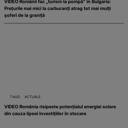
VIDEO Românii fac „turism la pompă” în Bulgaria:
Prețurile mai mici la carburanți atrag tot mai mulți
șoferi de la graniță
7 AUG
ACTUALE
VIDEO România risipeste potențialul energiei solare
din cauza lipsei investițiilor în stocare