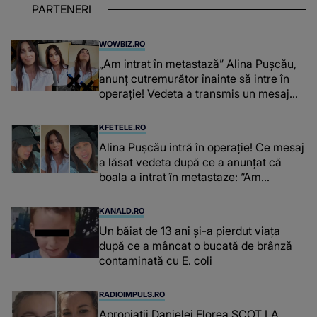
PARTENERI
WOWBIZ.RO
„Am intrat în metastază” Alina Pușcău,
anunț cutremurător înainte să intre în
operație! Vedeta a transmis un mesaj
emoționant fanilor
KFETELE.RO
Alina Pușcău intră în operație! Ce mesaj
a lăsat vedeta după ce a anunțat că
boala a intrat în metastaze: “Am
cancer!”
KANALD.RO
Un băiat de 13 ani și-a pierdut viața
după ce a mâncat o bucată de brânză
contaminată cu E. coli
RADIOIMPULS.RO
Apropiații Danielei Florea SCOT LA