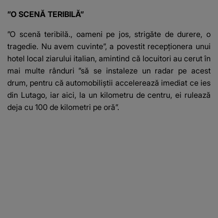
”O SCENĂ TERIBILĂ”
”O scenă teribilă., oameni pe jos, strigăte de durere, o
tragedie. Nu avem cuvinte”, a povestit recepţionera unui
hotel local ziarului italian, amintind că locuitori au cerut în
mai multe rânduri ”să se instaleze un radar pe acest
drum, pentru că automobiliştii accelerează imediat ce ies
din Lutago, iar aici, la un kilometru de centru, ei rulează
deja cu 100 de kilometri pe oră”.