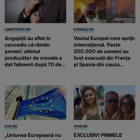
LIBERTATEA.RO
KANALD.RO
Angajații au aflat în
Vestul Europei cere sprijn
concediu că rămân
internațional. Peste
șomeri: ultimul
200.000 de oameni au
producător de cravate a
fost evacuați din Franța
dat faliment după 70 de
și Spania din cauza
ani, în Elveția
focului care se extinde cu
repeziciune
EVZ.RO
VIVA.RO
„Uniunea Europeană nu
EXCLUSIV! PRIMELE