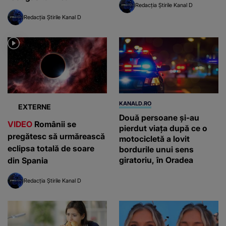
Redacția Știrile Kanal D
Redacția Știrile Kanal D
KANALD.RO
EXTERNE
Două persoane și-au
VIDEO
Românii se
pierdut viața după ce o
pregătesc să urmărească
motocicletă a lovit
eclipsa totală de soare
bordurile unui sens
giratoriu, în Oradea
din Spania
Redacția Știrile Kanal D