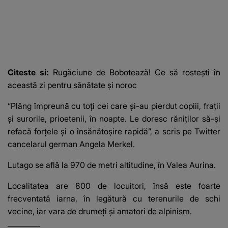
Citeste si:
Rugăciune de Bobotează! Ce să rostești în
această zi pentru sănătate și noroc
”Plâng împreună cu toţi cei care şi-au pierdut copiii, fraţii
şi surorile, prioetenii, în noapte. Le doresc răniţilor să-şi
refacă forţele şi o însănătoşire rapidă”, a scris pe Twitter
cancelarul german Angela Merkel.
Lutago se află la 970 de metri altitudine, în Valea Aurina.
Localitatea are 800 de locuitori, însă este foarte
frecventată iarna, în legătură cu terenurile de schi
vecine, iar vara de drumeţi şi amatori de alpinism.