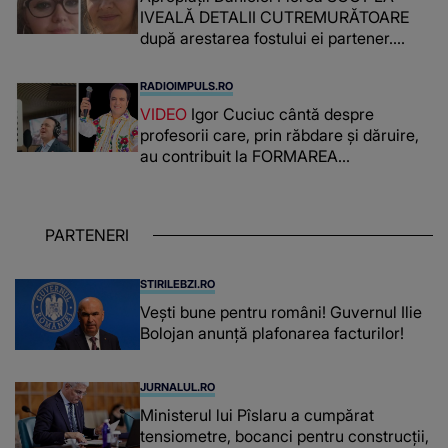
IVEALĂ DETALII CUTREMURĂTOARE
după arestarea fostului ei partener.
PRIN CE A FOST NEVOITĂ să treacă
românca ucisă în Italia și ascunsă în
RADIOIMPULS.RO
lada unui pat: " Îmi pare rău că nu am
VIDEO
Igor Cuciuc cântă despre
reușit să fac mai mult pentru ea și..."
profesorii care, prin răbdare și dăruire,
au contribuit la FORMAREA
OAMENILOR DE ASTĂZI. Ce spune
despre dascălii care lasă amprente
puternice ÎN SUFLETELE ELEVILOR,
PARTENERI
chiar și după trecerea anilor: "De
fiecare dată când..."
STIRILEBZI.RO
Vești bune pentru români! Guvernul Ilie
Bolojan anunță plafonarea facturilor!
JURNALUL.RO
Ministerul lui Pîslaru a cumpărat
tensiometre, bocanci pentru construcții,