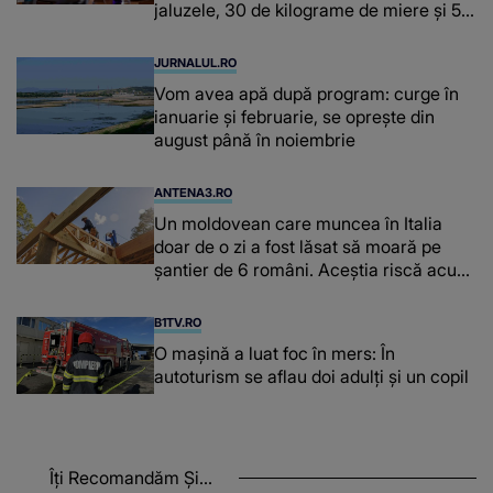
jaluzele, 30 de kilograme de miere și 50
de kilograme de cafea
JURNALUL.RO
Vom avea apă după program: curge în
ianuarie și februarie, se oprește din
august până în noiembrie
ANTENA3.RO
Un moldovean care muncea în Italia
doar de o zi a fost lăsat să moară pe
şantier de 6 români. Aceștia riscă acum
închisoarea
B1TV.RO
O maşină a luat foc în mers: În
autoturism se aflau doi adulți și un copil
Îți Recomandăm Și...