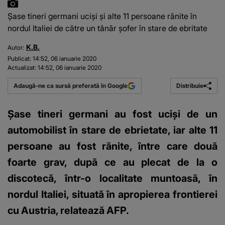
Şase tineri germani ucişi şi alte 11 persoane rănite în
nordul Italiei de către un tânăr şofer în stare de ebritate
K.B.
Autor:
Publicat:
14:52, 06 ianuarie 2020
Actualizat:
14:52, 06 ianuarie 2020
Distribuie
Adaugă-ne ca sursă preferată în Google
Şase tineri germani au fost ucişi de un
automobilist în stare de ebrietate, iar alte 11
persoane au fost rănite, între care două
foarte grav, după ce au plecat de la o
discotecă, într-o localitate muntoasă, în
nordul Italiei, situată în apropierea frontierei
cu Austria, relatează AFP.