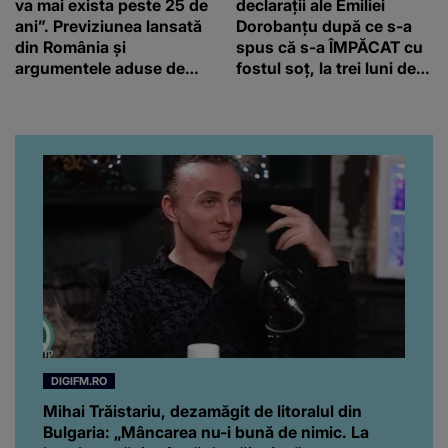
va mai exista peste 25 de
declarații ale Emiliei
ani”. Previziunea lansată
Dorobanțu după ce s-a
din România și
spus că s-a ÎMPĂCAT cu
argumentele aduse de
fostul soț, la trei luni de
Viktor Orban
când au divorțat. Ce-a
putut să spună frumoasa
artistă i-a lăsat MASCĂ
pe toți. De data aceasta,
chiar a rupt tăcerea:
”Poate că aveam să ne
spunem, să ne...”
DIGIFM.RO
Mihai Trăistariu, dezamăgit de litoralul din
Bulgaria: „Mâncarea nu-i bună de nimic. La