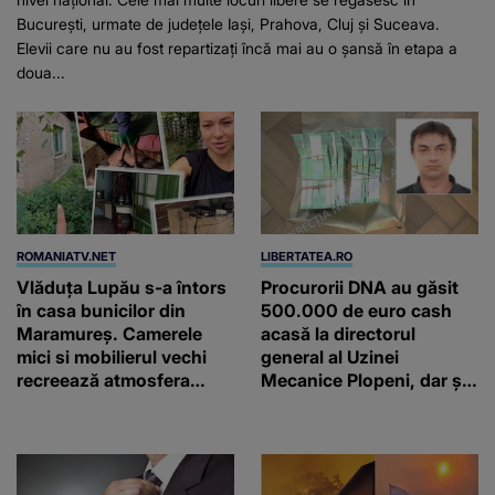
București, urmate de județele Iași, Prahova, Cluj și Suceava.
Elevii care nu au fost repartizați încă mai au o șansă în etapa a
doua...
ROMANIATV.NET
LIBERTATEA.RO
Vlăduța Lupău s-a întors
Procurorii DNA au găsit
în casa bunicilor din
500.000 de euro cash
Maramureș. Camerele
acasă la directorul
mici si mobilierul vechi
general al Uzinei
recreează atmosfera
Mecanice Plopeni, dar și
autentică a unei
două ceasuri Patek
gospodării de odinioară
Philippe și Rolex