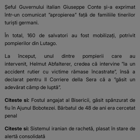
mesaj emoționant
42 de grade
Şeful Guvernului italian Giuseppe Conte şi-a exprimat
fanilor
într-un comunicat ”apropierea” faţă de familiile tinerilor
turişti germani.
În total, 160 de salvatori au fost mobilizaţi, potrivit
pompierilor din Lutago.
La început, unul dintre pompierii care au
intervenit, Helmut Abfalterer, credea că intervine ”la un
accident rutier cu victime rămase încastrate”, însă a
declarat pentru Il Corriere della Sera că a ”găsit un
adevărat câmp de luptă”.
Citeste si:
Fostul angajat al Bisericii, găsit spânzurat de
fiu în Ajunul Bobotezei. Bărbatul de 48 de ani era cercetat
penal
Citeste si:
Sistemul iranian de rachetă, plasat în stare de
alertă consolidată