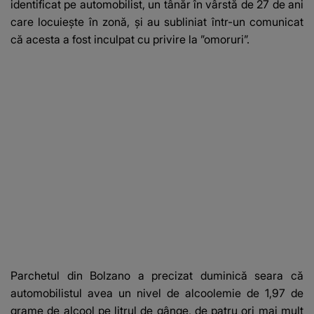
identificat pe automobilist, un tânăr în vârstă de 27 de ani
care locuieşte în zonă, şi au subliniat într-un comunicat
că acesta a fost inculpat cu privire la ”omoruri”.
Parchetul din Bolzano a precizat duminică seara că
automobilistul avea un nivel de alcoolemie de 1,97 de
grame de alcool pe litrul de gânge, de patru ori mai mult