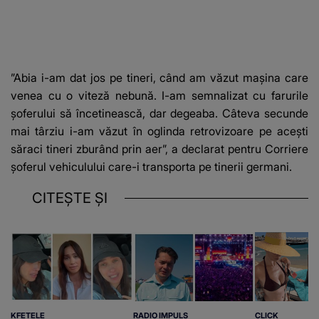
”Abia i-am dat jos pe tineri, când am văzut maşina care
venea cu o viteză nebună. I-am semnalizat cu farurile
şoferului să încetinească, dar degeaba. Câteva secunde
mai târziu i-am văzut în oglinda retrovizoare pe aceşti
săraci tineri zburând prin aer”, a declarat pentru Corriere
şoferul vehiculului care-i transporta pe tinerii germani.
CITEȘTE ȘI
KFETELE
RADIO IMPULS
CLICK