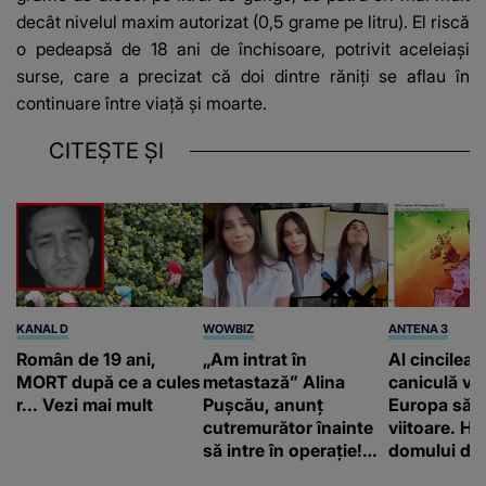
decât nivelul maxim autorizat (0,5 grame pe litru). El riscă
o pedeapsă de 18 ani de închisoare, potrivit aceleiaşi
surse, care a precizat că doi dintre răniţi se aflau în
continuare între viaţă şi moarte.
CITEȘTE ȘI
KANAL D
WOWBIZ
ANTENA 3
Român de 19 ani,
„Am intrat în
Al cincilea 
MORT după ce a cules
metastază” Alina
caniculă va
r... Vezi mai mult
Pușcău, anunț
Europa să
cutremurător înainte
viitoare. H
să intre în operație!
domului de 
Vedeta a transmis un
care va adu