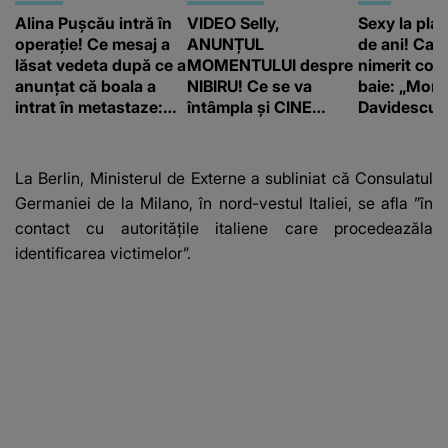
Alina Pușcău intră în
VIDEO Selly,
Sexy la plaj
operație! Ce mesaj a
ANUNȚUL
de ani! Car
lăsat vedeta după ce a
MOMENTULUI despre
nimerit cos
anunțat că boala a
NIBIRU! Ce se va
baie: „Moni
intrat în metastaze:
întâmpla și CINE
Davidescu e
“Am cancer!”
SUNT CEI VIZAȚI de
această situație: "Îmi
e ciudă că..."
La Berlin, Ministerul de Externe a subliniat că Consulatul
Germaniei de la Milano, în nord-vestul Italiei, se afla ”în
contact cu autorităţile italiene care procedeazăla
identificarea victimelor”.