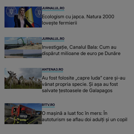
JURNALUL.RO
Ecologism cu japca. Natura 2000
lovește fermierii
JURNALUL.RO
Investigație, Canalul Bala: Cum au
dispărut milioane de euro pe Dunăre
ANTENA3.RO
Au fost folosite „capre Iuda” care și-au
vânat propria specie. Și așa au fost
salvate țestoasele de Galapagos
B1TV.RO
O maşină a luat foc în mers: În
autoturism se aflau doi adulți și un copil