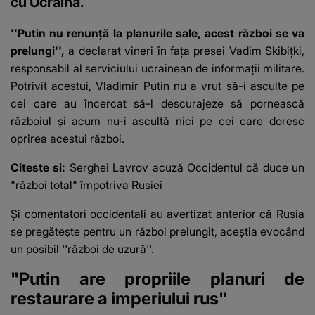
cu Ucraina.
''Putin nu renunţă la planurile sale, acest război se va
prelungi'',
a declarat vineri în faţa presei Vadim Skibiţki,
responsabil al
serviciului ucrainean de informaţii militare
.
Potrivit acestui, Vladimir Putin nu a vrut să-i asculte pe
cei care au încercat să-l descurajeze să pornească
războiul şi acum nu-i ascultă nici pe cei care doresc
oprirea acestui război.
Citeste si:
Serghei Lavrov acuză Occidentul că duce un
"război total" împotriva Rusiei
Şi comentatori occidentali au avertizat anterior că
Rusia
se pregăteşte pentru un război prelungit
, aceştia evocând
un posibil ''război de uzură''.
"Putin are propriile planuri de
restaurare a imperiului rus"