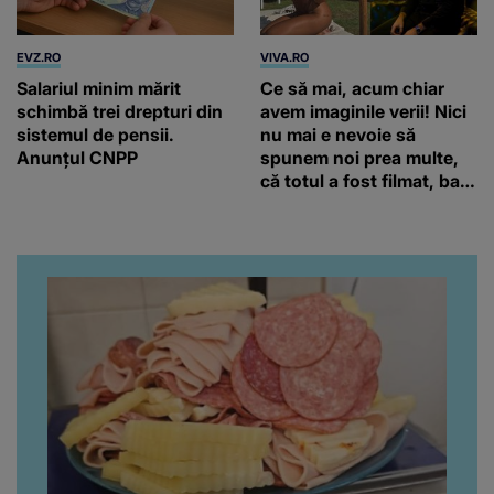
EVZ.RO
VIVA.RO
Salariul minim mărit
Ce să mai, acum chiar
schimbă trei drepturi din
avem imaginile verii! Nici
sistemul de pensii.
nu mai e nevoie să
Anunțul CNPP
spunem noi prea multe,
că totul a fost filmat, ba
chiar artistul și-a întrebat
iubita dacă e adevărat! Și
da, frumoasa iubită a lui
Florin Ristei e...