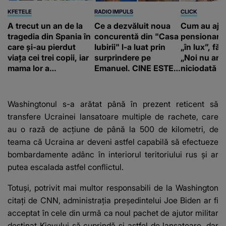
KFETELE
RADIO IMPULS
CLICK
A trecut un an de la
Ce a dezvăluit noua
Cum au aju
tragedia din Spania în
concurentă din "Casa
pensionari 
care și-au pierdut
Iubirii" l-a luat prin
„în lux”, făr
viața cei trei copii, iar
surprindere pe
„Noi nu am 
mama lor a…
Emanuel. CINE ESTE
niciodată a
BĂIATUL VIZAT de
Alexandra?! Aflându-
se în fața faptului
Washingtonul s-a arătat până în prezent reticent să
împlinit, A
transfere Ucrainei lansatoare multiple de rachete, care
RECUNOSCUT
au o rază de acţiune de până la 500 de kilometri, de
IMEDIAT: "Am avut..."
teama că Ucraina ar deveni astfel capabilă să efectueze
bombardamente adânc în interiorul teritoriului rus şi ar
putea escalada astfel conflictul.
Totuşi, potrivit mai multor responsabili de la Washington
citaţi de CNN, administraţia preşedintelui Joe Biden ar fi
acceptat în cele din urmă ca noul pachet de ajutor militar
destinat Kievului să cuprindă şi astfel de lansatoare, dar