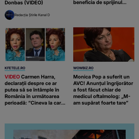
beneficia de sprijinul
Donbas (VIDEO)
financiar
Redacția Știrile Kanal D
KFETELE.RO
WOWBIZ.RO
VIDEO
Carmen Harra,
Monica Pop a suferit un
declarații despre ce ar
AVC! Anunțul îngrijorător
putea să se întâmple în
a fost făcut chiar de
România în următoarea
medicul oftalmolog: „M-
perioadă: “Cineva la care
am supărat foarte tare”
nici nu vă așteptați!”