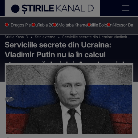
Dragos Pislaru
Rabla 2026
Mojtaba Khamenei
Ilie Bolojan
Nicușor Dan
Stirile Kanal D
Stiri externe
Serviciile secrete din Ucraina: Vladimir
Serviciile secrete din Ucraina:
Putin nu ia în calcul stoparea războiului.
Are planuri de restaurare a Imperiului rus
Vladimir Putin nu ia în calcul
stoparea războiului. Are planuri de
restaurare a Imperiului rus