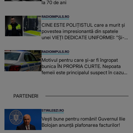
la 70 de ani
RADIOIMPULS.RO
CINE ESTE POLIȚISTUL care a murit și
povestea impresionantă din spatele
unei VIEȚI DEDICATE UNIFORMEI: "Și-a
îndeplinit misiunile cu responsabilitate,
iar în relația cu colegii a fost un sprijin,
RADIOIMPULS.RO
un sfătuitor și un..."
Motivul pentru care și-ar fi îngropat
bunica ÎN PROPRIA CURTE. Nepoata
femeii este principalul suspect în cazul
din Galați, iar DETALIUL DESCOPERIT
DE ANCHETATORI a șocat localnicii
PARTENERI
STIRILEBZI.RO
Vești bune pentru români! Guvernul Ilie
Bolojan anunță plafonarea facturilor!