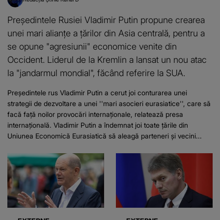
Preşedintele Rusiei Vladimir Putin propune crearea
unei mari alianțe a țărilor din Asia centrală, pentru a
se opune "agresiunii" economice venite din
Occident. Liderul de la Kremlin a lansat un nou atac
la "jandarmul mondial", făcând referire la SUA.
Preşedintele rus Vladimir Putin a cerut joi conturarea unei
strategii de dezvoltare a unei ''mari asocieri eurasiatice'', care să
facă faţă noilor provocări internaţionale, relatează presa
internațională. Vladimir Putin a îndemnat joi toate țările din
Uniunea Economică Eurasiatică să aleagă parteneri și vecini...