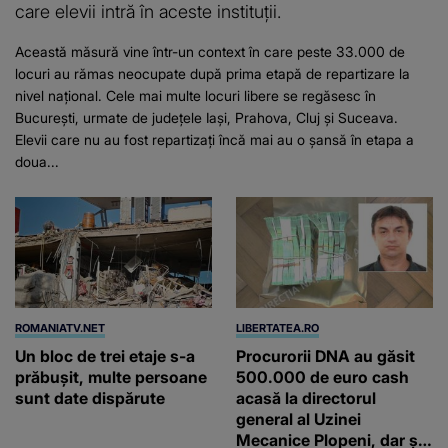
care elevii intră în aceste instituții.
Această măsură vine într-un context în care peste 33.000 de
locuri au rămas neocupate după prima etapă de repartizare la
nivel național. Cele mai multe locuri libere se regăsesc în
București, urmate de județele Iași, Prahova, Cluj și Suceava.
Elevii care nu au fost repartizați încă mai au o șansă în etapa a
doua...
ROMANIATV.NET
LIBERTATEA.RO
Un bloc de trei etaje s-a
Procurorii DNA au găsit
prăbuşit, multe persoane
500.000 de euro cash
sunt date dispărute
acasă la directorul
general al Uzinei
Mecanice Plopeni, dar și