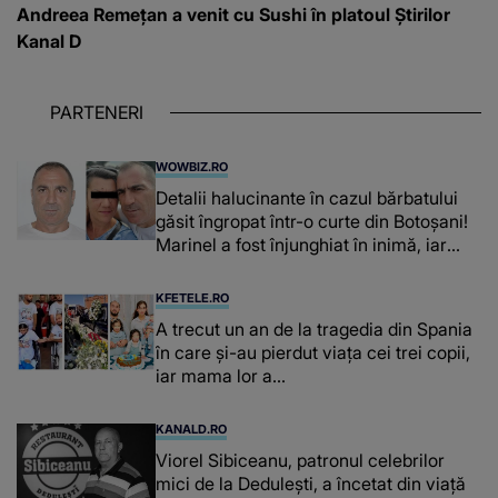
Andreea Remețan a venit cu Sushi în platoul Știrilor
Kanal D
PARTENERI
WOWBIZ.RO
Detalii halucinante în cazul bărbatului
găsit îngropat într-o curte din Botoșani!
Marinel a fost înjunghiat în inimă, iar
concubina lui se numără printre
suspecți
KFETELE.RO
A trecut un an de la tragedia din Spania
în care și-au pierdut viața cei trei copii,
iar mama lor a…
KANALD.RO
Viorel Sibiceanu, patronul celebrilor
mici de la Dedulești, a încetat din viață