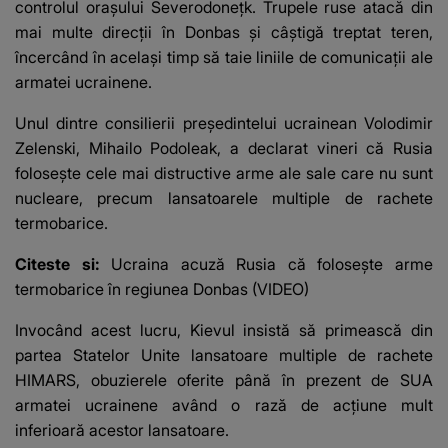
controlul oraşului Severodoneţk. Trupele ruse atacă din
mai multe direcţii în Donbas şi câştigă treptat teren,
încercând în acelaşi timp să taie liniile de comunicaţii ale
armatei ucrainene.
Unul dintre consilierii preşedintelui ucrainean Volodimir
Zelenski, Mihailo Podoleak, a declarat vineri că Rusia
foloseşte cele mai distructive arme ale sale care nu sunt
nucleare, precum lansatoarele multiple de rachete
termobarice.
Citeste si:
Ucraina acuză Rusia că folosește arme
termobarice în regiunea Donbas (VIDEO)
Invocând acest lucru, Kievul insistă să primească din
partea Statelor Unite lansatoare multiple de rachete
HIMARS, obuzierele oferite până în prezent de SUA
armatei ucrainene având o rază de acţiune mult
inferioară acestor lansatoare.