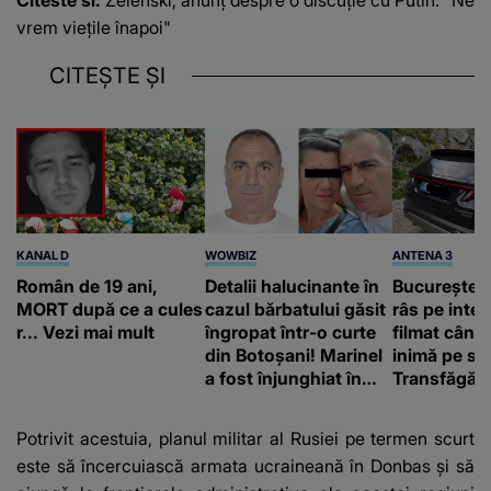
vrem vieţile înapoi"
CITEȘTE ȘI
KANAL D
WOWBIZ
ANTENA 3
Român de 19 ani,
Detalii halucinante în
Bucureștean
MORT după ce a cules
cazul bărbatului găsit
râs pe inter
r... Vezi mai mult
îngropat într-o curte
filmat când
din Botoșani! Marinel
inimă pe st
a fost înjunghiat în
Transfăgăr
inimă, iar concubina
„Anna, ține-
lui se numără printre
acasă”
Potrivit acestuia, planul militar al Rusiei pe termen scurt
suspecți
este să încercuiască armata ucraineană în Donbas şi să