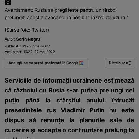
Avertisment: Rusia se pregăteşte pentru un război
prelungit, aceştia evocând un posibil ''război de uzură''
(Sursa foto: Twitter)
Sorin Negru
Autor:
Publicat:
16:17, 27 mai 2022
Actualizat:
16:24, 27 mai 2022
Distribuie
Adaugă-ne ca sursă preferată în Google
Serviciile de informaţii ucrainene estimează
că războiul cu Rusia s-ar putea prelungi cel
puţin până la sfârşitul anului, întrucât
preşedintele rus Vladimir Putin nu este
dispus să renunţe la planurile sale de
cucerire şi acceptă o confruntare prelungită