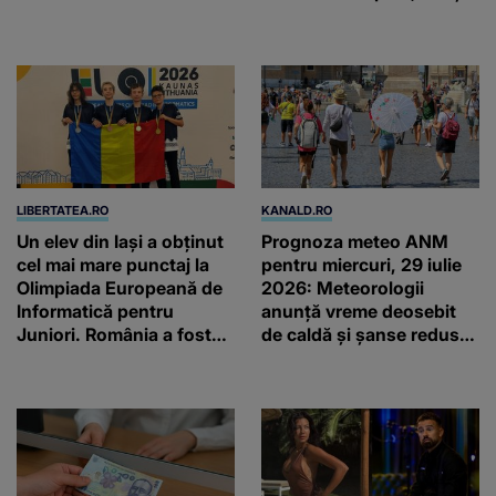
două ceasuri Patek
Philippe și Rolex
LIBERTATEA.RO
KANALD.RO
Un elev din Iași a obținut
Prognoza meteo ANM
cel mai mare punctaj la
pentru miercuri, 29 iulie
Olimpiada Europeană de
2026: Meteorologii
Informatică pentru
anunță vreme deosebit
Juniori. România a fost
de caldă și șanse reduse
pe primul loc, cu 4
de precipitații
medalii