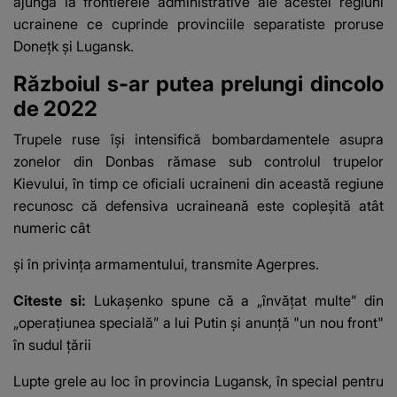
ajungă la frontierele administrative ale acestei regiuni
ucrainene ce cuprinde provinciile separatiste proruse
Doneţk şi Lugansk.
Războiul s-ar putea prelungi dincolo
de 2022
Trupele ruse îşi intensifică bombardamentele asupra
zonelor din Donbas rămase sub controlul trupelor
Kievului, în timp ce oficiali ucraineni din această regiune
recunosc că defensiva ucraineană este copleşită atât
numeric cât
şi în privinţa armamentului, transmite Agerpres.
Citeste si:
Lukașenko spune că a „învățat multe” din
„operațiunea specială” a lui Putin și anunță "un nou front"
în sudul țării
Lupte grele au loc în provincia Lugansk, în special pentru