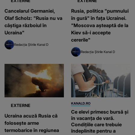
EXTERNE
EXTERNE
Cancelarul Germaniei,
Rusia, politica "pumnului
Olaf Scholz: "Rusia nu va
în gură" în fața Ucrainei.
câştiga războiul în
"Moscova aşteaptă de la
Ucraina"
Kiev să-i accepte
cererile"
Redacția Știrile Kanal D
Redacția Știrile Kanal D
KANALD.RO
EXTERNE
Ce elevi primesc bursă și
Ucraina acuză Rusia că
în vacanța de vară.
folosește arme
Condițiile care trebuie
termobarice în regiunea
îndeplinite pentru a