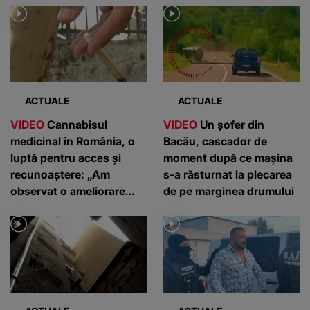
ACTUALE
ACTUALE
VIDEO
Cannabisul
VIDEO
Un șofer din
medicinal în România, o
Bacău, cascador de
luptă pentru acces și
moment după ce mașina
recunoaștere: „Am
s-a răsturnat la plecarea
observat o ameliorare
de pe marginea drumului
semnificativă”