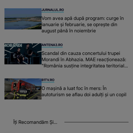
de kilograme de cafea
JURNALUL.RO
Vom avea apă după program: curge în
ianuarie și februarie, se oprește din
august până în noiembrie
ANTENA3.RO
Scandal din cauza concertului trupei
Morandi în Abhazia. MAE reacționează:
"România susține integritatea teritorială
a Georgiei"
B1TV.RO
O maşină a luat foc în mers: În
autoturism se aflau doi adulți și un copil
Îți Recomandăm Și...