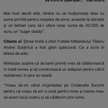
să intre în operație!
mai întors
Vedeta a transmis un
mesaj emoționant
Mai mult decât atât, rânăra nu se mulțumește doar cu
fanilor
suma primită pentru noaptea de amor, aceasta își dorește
și un bărbat care să-l ofere lunar suma de 30.000 de
euro, un "sugar daddy".
Citeste si:
Știrea tristă a zilei! Fratele fotbalistului Tiberiu
Andrei Subțirică a fost găsit spânzurat. Ce a scris în
biletul de adio
Mahbuba susține că de banii primiți vrea să călătorească
în toată lumea și să construiască un adăpost pentru câinii
maidanezi, în țara sa natală.
"Vreau să-mi vând virginitatea pe Cinderella Escorts
pentru că vreau să am o casă pentru mine și mama mea,
să avem locul nostru și să călătorim prin lume.