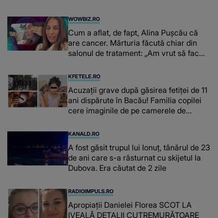
WOWBIZ.RO
Cum a aflat, de fapt, Alina Pușcău că
are cancer. Mărturia făcută chiar din
salonul de tratament: „Am vrut să fac
niște genuflexiuni și a început să mă
înțepe sânul”
KFETELE.RO
Acuzații grave după găsirea fetiței de 11
ani dispărute în Bacău! Familia copilei
cere imaginile de pe camerele de
supraveghere: „Nu s-a mai dus sora
mea...”
KANALD.RO
A fost găsit trupul lui Ionuț, tânărul de 23
de ani care s-a răsturnat cu skijetul la
Dubova. Era căutat de 2 zile
RADIOIMPULS.RO
Apropiații Danielei Florea SCOT LA
IVEALĂ DETALII CUTREMURĂTOARE