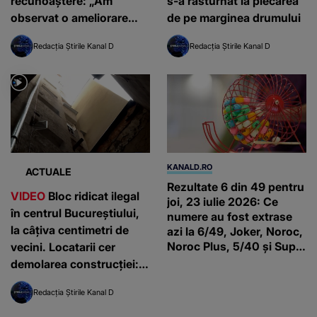
recunoaștere: „Am
s-a răsturnat la plecarea
observat o ameliorare
de pe marginea drumului
semnificativă”
Redacția Știrile Kanal D
Redacția Știrile Kanal D
KANALD.RO
ACTUALE
Rezultate 6 din 49 pentru
VIDEO
Bloc ridicat ilegal
joi, 23 iulie 2026: Ce
în centrul Bucureștiului,
numere au fost extrase
la câțiva centimetri de
azi la 6/49, Joker, Noroc,
Noroc Plus, 5/40 și Super
vecini. Locatarii cer
Noroc
demolarea construcției:
”Este de penal”
Redacția Știrile Kanal D