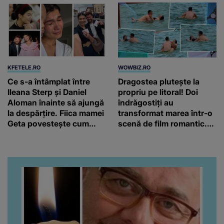
KFETELE.RO
WOWBIZ.RO
Ce s-a întâmplat între
Dragostea plutește la
Ileana Sterp și Daniel
propriu pe litoral! Doi
Aloman înainte să ajungă
îndrăgostiți au
la despărțire. Fiica mamei
transformat marea într-o
Geta povestește cum
scenă de film romantic.
încearcă să treacă peste
Turiștii prezenți s-au uitat
divorț: “Ar însemna să-l
de două ori
denigrez.”