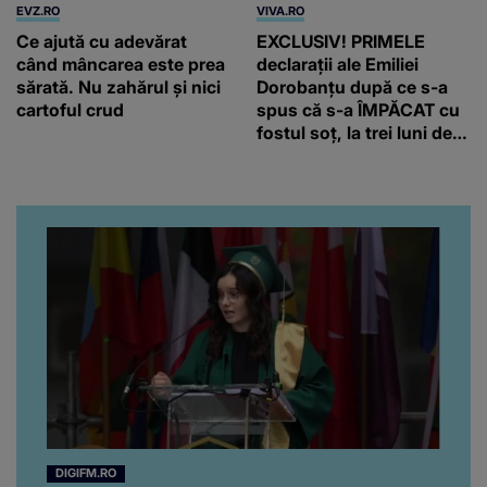
EVZ.RO
VIVA.RO
Ce ajută cu adevărat
EXCLUSIV! PRIMELE
când mâncarea este prea
declarații ale Emiliei
sărată. Nu zahărul și nici
Dorobanțu după ce s-a
cartoful crud
spus că s-a ÎMPĂCAT cu
fostul soț, la trei luni de
când au divorțat. Ce-a
putut să spună frumoasa
artistă i-a lăsat MASCĂ
pe toți. De data aceasta,
chiar a rupt tăcerea:
”Poate că aveam să ne
spunem, să ne...”
DIGIFM.RO