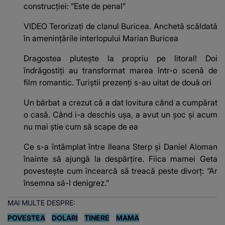
construcției: ”Este de penal”
VIDEO Terorizați de clanul Buricea. Anchetă scăldată
în amenințările interlopului Marian Buricea
Dragostea plutește la propriu pe litoral! Doi
îndrăgostiți au transformat marea într-o scenă de
film romantic. Turiștii prezenți s-au uitat de două ori
Un bărbat a crezut că a dat lovitura când a cumpărat
o casă. Când i-a deschis ușa, a avut un șoc și acum
nu mai știe cum să scape de ea
Ce s-a întâmplat între Ileana Sterp și Daniel Aloman
înainte să ajungă la despărțire. Fiica mamei Geta
povestește cum încearcă să treacă peste divorț: “Ar
însemna să-l denigrez.”
MAI MULTE DESPRE:
POVESTEA
DOLARI
TINERE
MAMA