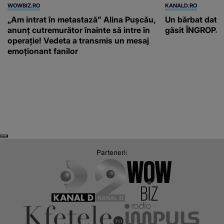
WOWBIZ.RO
KANALD.RO
„Am intrat în metastază” Alina Pușcău,
Un bărbat dat di
anunț cutremurător înainte să intre în
găsit ÎNGROPAT 
operație! Vedeta a transmis un mesaj
emoționant fanilor
Next
Previous
Parteneri: