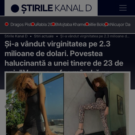
Dragos Pislaru
Rabla 2026
Mojtaba Khamenei
Ilie Bolojan
Nicușor Dan
Stirile Kanal D
Stiri actuale
Și-a vândut virginitatea pe 2.3 milioane de
Și-a vândut virginitatea pe 2.3
dolari. Povestea halucinantă a unei tinere
de 23 de ani: "Vreau s-o fac mândră pe
milioane de dolari. Povestea
mama!"
halucinantă a unei tinere de 23 de
ani: "Vreau s-o fac mândră pe
mama!"