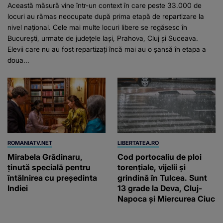
Această măsură vine într-un context în care peste 33.000 de
locuri au rămas neocupate după prima etapă de repartizare la
nivel național. Cele mai multe locuri libere se regăsesc în
București, urmate de județele Iași, Prahova, Cluj și Suceava.
Elevii care nu au fost repartizați încă mai au o șansă în etapa a
doua...
ROMANIATV.NET
LIBERTATEA.RO
Mirabela Grădinaru,
Cod portocaliu de ploi
ţinută specială pentru
torențiale, vijelii și
întâlnirea cu preşedinta
grindină în Tulcea. Sunt
Indiei
13 grade la Deva, Cluj-
Napoca și Miercurea Ciuc