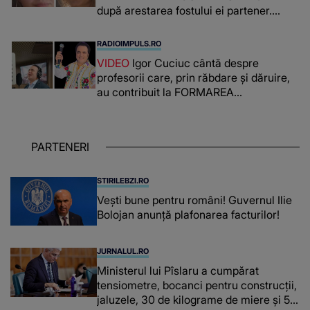
după arestarea fostului ei partener.
PRIN CE A FOST NEVOITĂ să treacă
românca ucisă în Italia și ascunsă în
RADIOIMPULS.RO
lada unui pat: " Îmi pare rău că nu am
VIDEO
Igor Cuciuc cântă despre
reușit să fac mai mult pentru ea și..."
profesorii care, prin răbdare și dăruire,
au contribuit la FORMAREA
OAMENILOR DE ASTĂZI. Ce spune
despre dascălii care lasă amprente
puternice ÎN SUFLETELE ELEVILOR,
PARTENERI
chiar și după trecerea anilor: "De
fiecare dată când..."
STIRILEBZI.RO
Vești bune pentru români! Guvernul Ilie
Bolojan anunță plafonarea facturilor!
JURNALUL.RO
Ministerul lui Pîslaru a cumpărat
tensiometre, bocanci pentru construcții,
jaluzele, 30 de kilograme de miere și 50