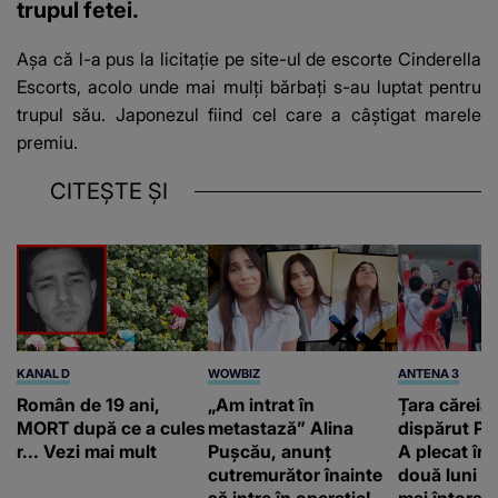
trupul fetei.
Așa că l-a pus la licitație pe site-ul de escorte Cinderella
Escorts, acolo unde mai mulți bărbați s-au luptat pentru
trupul său. Japonezul fiind cel care a câștigat marele
premiu.
CITEȘTE ȘI
KANAL D
WOWBIZ
ANTENA 3
Român de 19 ani,
„Am intrat în
Țara căreia 
MORT după ce a cules
metastază” Alina
dispărut Pr
r... Vezi mai mult
Pușcău, anunț
A plecat în
cutremurător înainte
două luni și