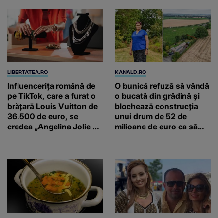
LIBERTATEA.RO
KANALD.RO
Influencerița română de
O bunică refuză să vândă
pe TikTok, care a furat o
o bucată din grădină și
brățară Louis Vuitton de
blochează construcția
36.500 de euro, se
unui drum de 52 de
credea „Angelina Jolie de
milioane de euro ca să
România”
salveze un stejar vechi de
500 de ani