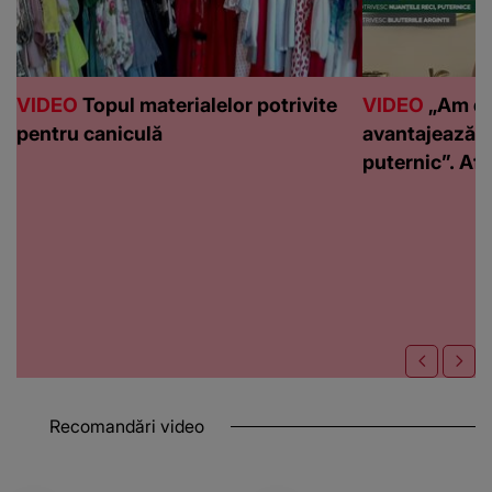
VIDEO
Topul materialelor potrivite
VIDEO
„Am de
pentru caniculă
avantajează c
puternic”. Află
Recomandări video