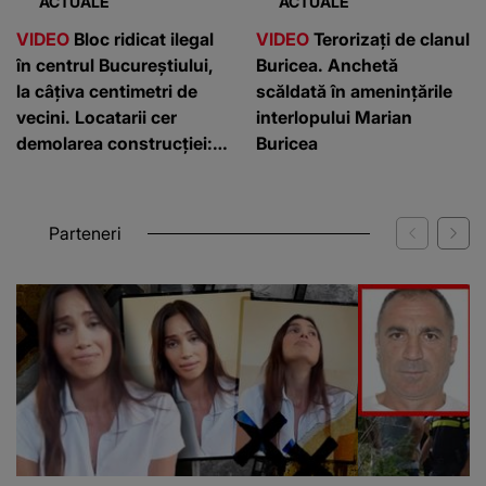
ACTUALE
ACTUALE
VIDEO
Bloc ridicat ilegal
VIDEO
Terorizați de clanul
în centrul Bucureștiului,
Buricea. Anchetă
la câțiva centimetri de
scăldată în amenințările
vecini. Locatarii cer
interlopului Marian
demolarea construcției:
Buricea
”Este de penal”
Parteneri