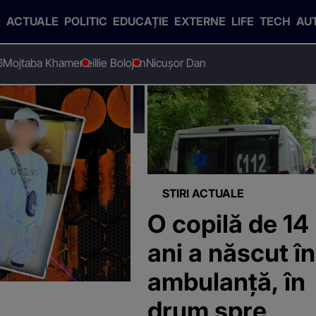
ACTUALE
POLITIC
EDUCAȚIE
EXTERNE
LIFE
TECH
AU
6
Mojtaba Khamenei
Ilie Bolojan
Nicușor Dan
STIRI ACTUALE
O copilă de 14
ani a născut în
ambulanță, în
drum spre