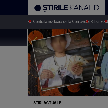
Centrala nucleara de la Cernavoda
Rabla 202
Stirile Kanal D
14 ani
Știri despre
"14 ani"
STIRI ACTUALE