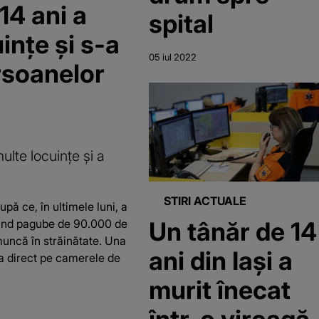
14 ani a
spital
ințe și s-a
05 iul 2022
rsoanelor
lte locuințe și a
STIRI ACTUALE
pă ce, în ultimele luni, a
Un tânăr de 14
când pagube de 90.000 de
 muncă în străinătate. Una
ani din Iași a
a direct pe camerele de
murit înecat
într-o viroagă