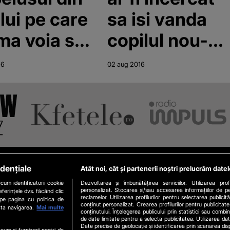
lui pe care
sa isi vanda
a voia sa
copilul nou-
vanda cu
nascut cu
16
02 aug 2016
0 de euro
2.400 de euro
ane in
ul familiei
dențiale
Atât noi, cât și partenerii noștri prelucrăm datel
Categorii
cum identificatorii cookie
Dezvoltarea și îmbunătățirea serviciilor. Utilizarea prof
personalizat. Stocarea și/sau accesarea informațiilor de p
ferințele dvs. făcând clic
logic
Stiri actuale
Tech
B
reclamelor. Utilizarea profilurilor pentru selectarea publicită
 pe pagina cu politica de
conținut personalizat. Crearea profilurilor pentru publicita
cta navigarea.
Mai multe
t
Stiri Politice
Stiri auto
R
conținutului. Înțelegerea publicului prin statistici sau combin
de date limitate pentru a selecta publicitatea. Utilizarea dat
Date precise de geolocație și identificarea prin scanarea disp
Educatie
Stiri economice
P
ecum si furnizorii nostri de