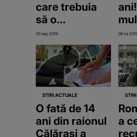
care trebuia
ani
să o
mul
supravegheze
sch
03 sep 2019
06 iul 201
"Mi
Her
STIRI ACTUALE
STIR
O fată de 14
Rom
ani din raionul
a c
Călăraşi a
rec