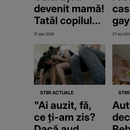
devenit mamă!
cas
Tatăl copilului
gay
riscă 19 ani de
cop
17 dec 2018
27 oct 20
închisoare
să 
şi d
clă
de 
STIRI ACTUALE
STIR
"Ai auzit, fă,
Aut
ce ţi-am zis?
dec
Dacă aud
Beb