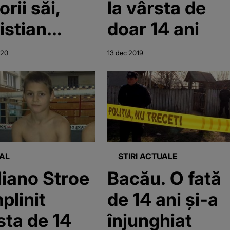
orii săi,
la vârsta de
istian
doar 14 ani
chola, a
020
13 dec 2019
it la doar
ani
AL
STIRI ACTUALE
liano Stroe
Bacău. O fată
plinit
de 14 ani și-a
sta de 14
înjunghiat