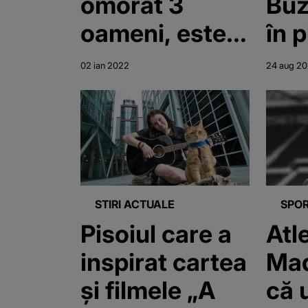
omorât 3
Buz
oameni, este
în p
căutat de
băg
02 ian 2022
24 aug 20
polițiști
forț
maș
Mot
irea
STIRI ACTUALE
SPO
Pisoiul care a
Atl
inspirat cartea
Mad
şi filmele „A
că 