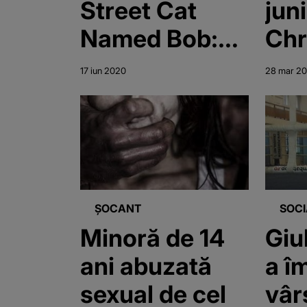
Street Cat
juni
Named Bob:
Chr
And How He
Min
17 iun 2020
28 mar 2
Saved My
mur
Life” a murit la
14 
vârsta de 14
ani
ȘOCANT
SOCI
Minoră de 14
Giu
ani abuzată
a îm
sexual de cel
vâr