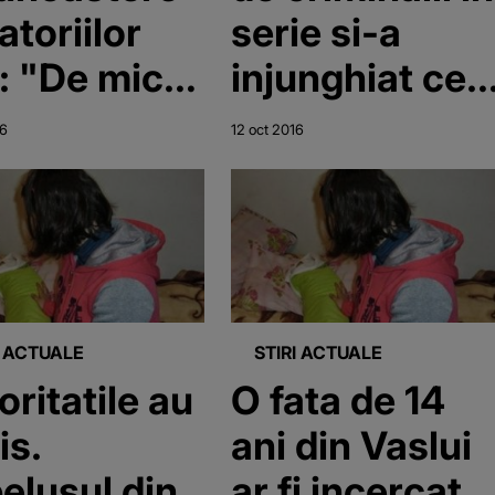
atoriilor
serie si-a
: "De mic
injunghiat cea
il am visat
mai buna
16
12 oct 2016
am o familie
prietena. Pe
e 14 ani o
"lista mortii"
desc alături
se aflau 60 de
soţul meu"
persoane,
inclusiv mama
I ACTUALE
STIRI ACTUALE
si fratele
oritatile au
O fata de 14
agresoarei
is.
ani din Vaslui
elusul din
ar fi incercat