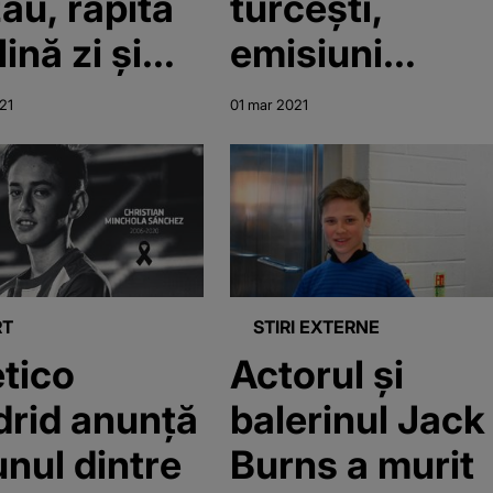
ău, răpită
turcești,
lină zi și
emisiuni
ată cu
extraordinare,
21
01 mar 2021
a într-o
știri obiective
ină.
ivul este
l
RT
STIRI EXTERNE
etico
Actorul și
rid anunţă
balerinul Jack
unul dintre
Burns a murit