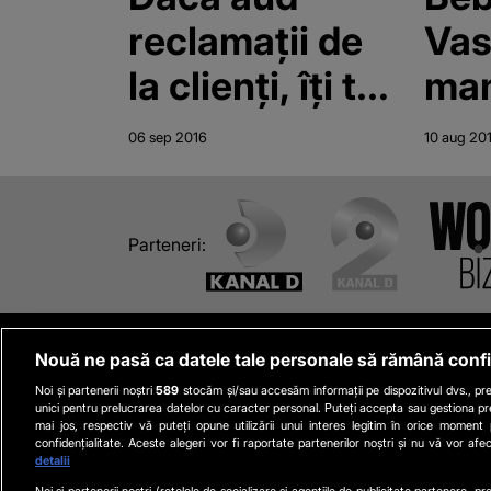
reclamaţii de
Vas
la clienţi, îţi tai
mam
nasul, scroafo!
il 
06 sep 2016
10 aug 20
Faci ce vor ăia
240
să faci, dă-te
ram
Parteneri:
dracului de
san
boarfă!".
Proxeneta de
Nouă ne pasă ca datele tale personale să rămână confi
Despre stirilekanald.ro
14 ani "inchiria
Noi și partenerii noștri
589
stocăm și/sau accesăm informații pe dispozitivul dvs., pre
unici pentru prelucrarea datelor cu caracter personal. Puteți accepta sau gestiona pre
Termeni si conditii
Cod deonto
mai jos, respectiv vă puteți opune utilizării unui interes legitim în orice moment
cu ora" copile
confidențialitate. Aceste alegeri vor fi raportate partenerilor noștri și nu vă vor afe
Politica de cookies
Avertismen
detalii
de 12 ani
Contact
Gestionați preferințele
Noi si partenerii nostri (retelele de socializare si agentiile de publicitate partenere, pr