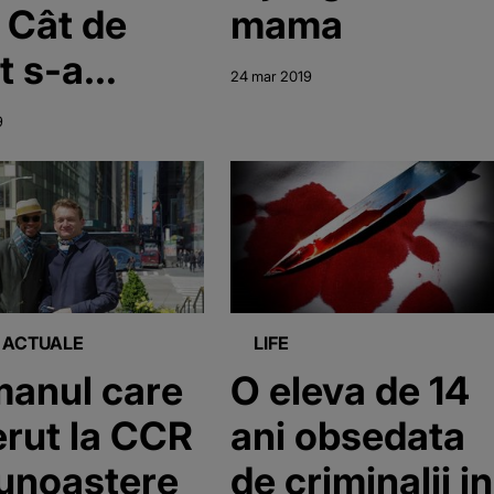
! Cât de
mama
t s-a
24 mar 2019
imbat
9
cul
cule"
I ACTUALE
LIFE
anul care
O eleva de 14
erut la CCR
ani obsedata
unoastere
de criminalii in