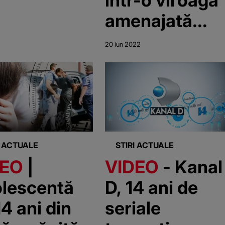
amenajată
ilegal
20 iun 2022
I ACTUALE
STIRI ACTUALE
DEO
|
VIDEO
- Kanal
lescentă
D, 14 ani de
14 ani din
seriale