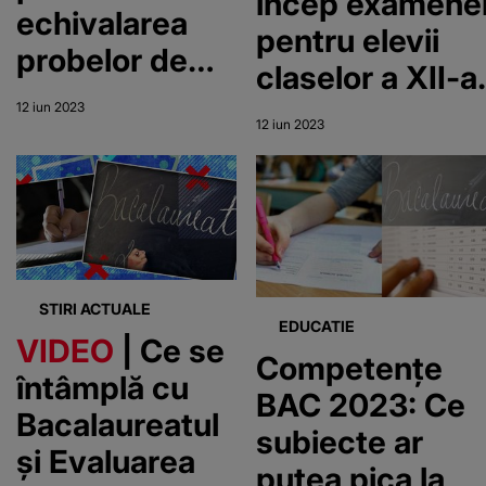
încep examene
echivalarea
pentru elevii
probelor de
claselor a XII-a
competențe!
Rezultatele la
12 iun 2023
12 iun 2023
Bacalaureat se
afișează pe 3
iulie
STIRI ACTUALE
EDUCATIE
VIDEO
| Ce se
Competențe
întâmplă cu
BAC 2023: Ce
Bacalaureatul
subiecte ar
și Evaluarea
putea pica la