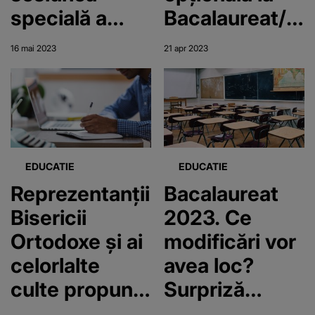
specială a
Bacalaureat/
examenului.
Profesor:
16 mai 2023
21 apr 2023
Subiectele și
”Religia este o
baremul de
materie a
corectare
sufletului”
pentru fiecare
materie!
EDUCATIE
EDUCATIE
Reprezentanţii
Bacalaureat
Bisericii
2023. Ce
Ortodoxe şi ai
modificări vor
celorlalte
avea loc?
culte propun
Surpriză
ca elevii să
pentru viitorii