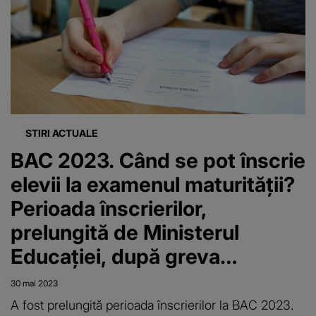
susțină BAC-ul
în acest an
STIRI ACTUALE
BAC 2023. Când se pot înscrie
elevii la examenul maturității?
Perioada înscrierilor,
prelungită de Ministerul
Educației, după greva
profesorilor
30 mai 2023
A fost prelungită perioada înscrierilor la BAC 2023.