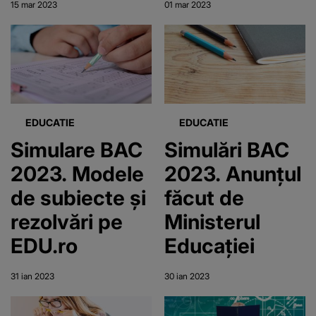
15 mar 2023
01 mar 2023
poată alege
absolvenți!
Religia ca
materie de
examen la
Bacalaureat
EDUCATIE
EDUCATIE
Simulare BAC
Simulări BAC
2023. Modele
2023. Anunțul
de subiecte și
făcut de
rezolvări pe
Ministerul
EDU.ro
Educației
31 ian 2023
30 ian 2023