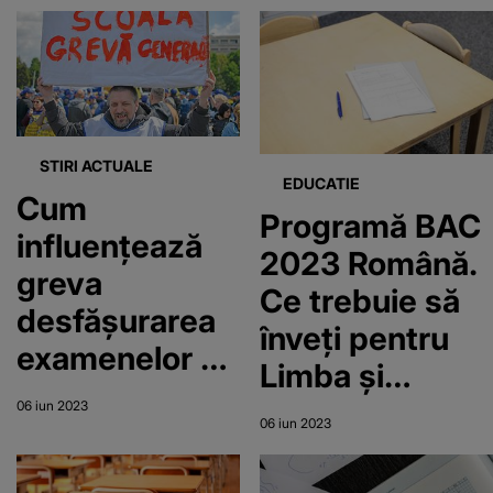
negocieri
STIRI ACTUALE
EDUCATIE
Cum
Programă BAC
influențează
2023 Română.
greva
Ce trebuie să
desfășurarea
înveți pentru
examenelor de
Limba și
Bacalaureat și
Literatura
06 iun 2023
Evaluare
06 iun 2023
Română?
Națională