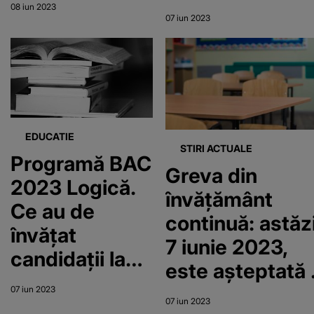
lingvistice în
pentru proba la
08 iun 2023
limba
07 iun 2023
alegere?
franceză?
EDUCATIE
STIRI ACTUALE
Programă BAC
Greva din
2023 Logică.
învățământ
Ce au de
continuă: astăzi
învățat
7 iunie 2023,
candidații la
este așteptată 
această
nouă rundă de
07 iun 2023
disciplină?
07 iun 2023