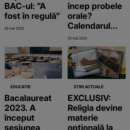
BAC-ul: ”A
încep probele
fost în regulă”
orale?
Calendarul
26 mai 2023
complet al
25 mai 2023
examenului!
EDUCATIE
STIRI ACTUALE
Bacalaureat
EXCLUSIV:
2023. A
Religia devine
început
materie
sesiunea
opțională la