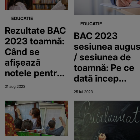
EDUCATIE
EDUCATIE
Rezultate BAC
BAC 2023
2023 toamnă:
sesiunea augus
Când se
/ sesiunea de
afișează
toamnă: Pe ce
notele pentru
dată încep
sesiunea a
examenele
01 aug 2023
doua a
25 iul 2023
scrise? Calend
examenul de
Bacalaureat?