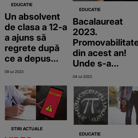
EDUCATIE
EDUCATIE
Un absolvent
Bacalaureat
de clasa a 12-a
2023.
a ajuns să
Promovabilitat
regrete după
din acest an!
ce a depus
Unde s-a
contestație la
înregistrat 0%
09 iul 2023
BAC. Elevul
04 iul 2023
rată de
obținuse inițial
promovare?
media 9,91
STIRI ACTUALE
EDUCATIE