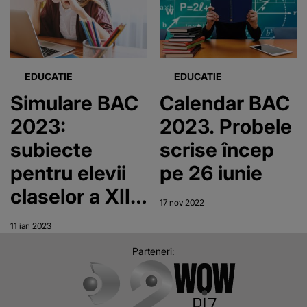
EDUCATIE
EDUCATIE
Simulare BAC
Calendar BAC
2023:
2023. Probele
subiecte
scrise încep
pentru elevii
pe 26 iunie
claselor a XII-
17 nov 2022
a
11 ian 2023
Parteneri: