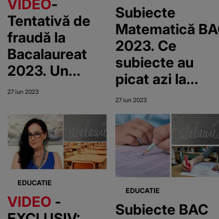
VIDEO
-
Subiecte
Tentativă de
Matematică B
fraudă la
2023. Ce
Bacalaureat
subiecte au
2023. Un
picat azi la
candidat din
Bacalaureat
27 iun 2023
Brașov a fost
27 iun 2023
pentru profilul
eliminat, după
real și
ce a primit un
tehnologic?
mesaj Ro-
Alert pe
EDUCATIE
telefonul mobil
EDUCATIE
VIDEO
-
Subiecte BAC
EXCLUSIV: