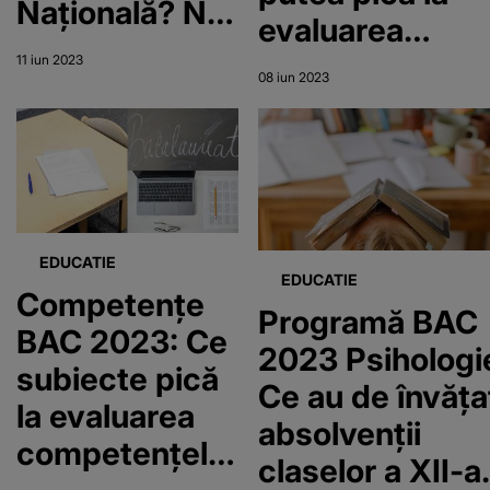
Națională? Noi
evaluarea
modificări
competențelor
11 iun 2023
pentru
08 iun 2023
digitale?
examenele
naționale!
EDUCATIE
EDUCATIE
Competențe
Programă BAC
BAC 2023: Ce
2023 Psihologi
subiecte pică
Ce au de învăța
la evaluarea
absolvenții
competențelor
claselor a XII-a