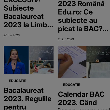
2023 Română
Subiecte
Edu.ro: Ce
Bacalaureat
subiecte au
2023 la Limba
picat la BAC?
Română/ Dana
Baremul,
26 iun 2023
Pîrvan:
26 iun 2023
publicat pe
”Subiectele au
EDU.ro!
fost ușoare și
frumoase,
adecvate
EDUCATIE
oricărui profil”
EDUCATIE
Bacalaureat
Calendar BAC
2023. Regulile
2023. Când
pentru