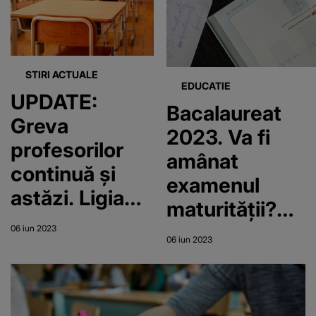
STIRI ACTUALE
EDUCATIE
UPDATE:
Bacalaureat
Greva
2023. Va fi
profesorilor
amânat
continuă și
examenul
astăzi. Ligia
maturității?
Deca a făcut
Anunț de ultim
06 iun 2023
anunțul mult
06 iun 2023
oră pentru elevi
așteptat
claselor a 12-a
care trebuie să