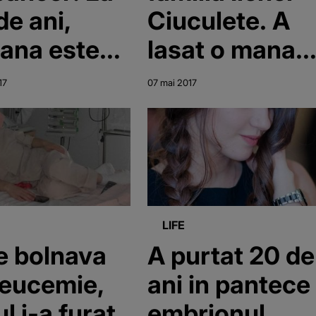
de ani,
Ciuculete. A
ana este
lasat o mana
moarte, iar
de oameni
17
07 mai 2017
itul a dat-o
distrusi. Mam
ra din casa
artistei are
fetita cu
probleme
 "Ii e rusine
grave
mine"
LIFE
e bolnava
A purtat 20 de
leucemie,
ani in pantece
l i-a furat
embrionul