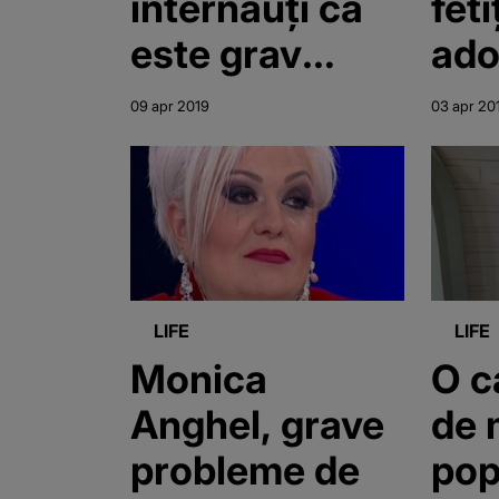
internauți că
fet
este grav
ado
bolnavă
emo
09 apr 2019
03 apr 20
pro
LIFE
LIFE
Monica
O c
Anghel, grave
de 
probleme de
pop