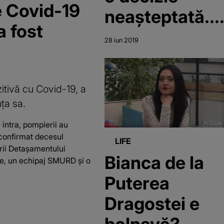
e Covid-19
neașteptată.
a fost
Ce face artist
28 iun 2019
itivă cu Covid-19, a
nța sa.
 intra, pompierii au
 confirmat decesul
LIFE
erii Detașamentului
Bianca de la
re, un echipaj SMURD și o
Puterea
Dragostei e
bolnavă?