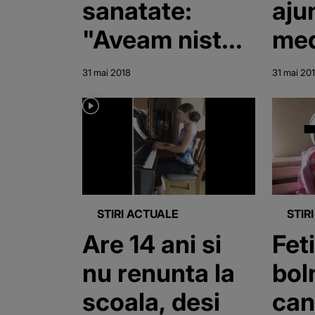
sanatate:
aju
"Aveam niste
med
dureri
ce 
31 mai 2018
31 mai 20
groaznice...".
rau
Artista a
dezvaluit TOT!
STIRI ACTUALE
STIR
Are 14 ani si
Feti
nu renunta la
bol
scoala, desi
can