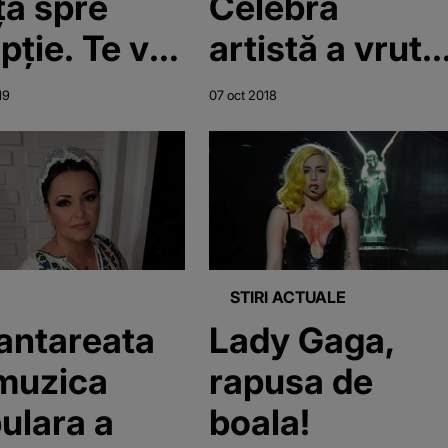
ița spre
Celebra
pție. Te va
artistă a vrut
ționa
să apeleze la
19
07 oct 2018
fund!
sinuciderea
asistată
STIRI ACTUALE
antareata
Lady Gaga,
muzica
rapusa de
ulara a
boala!