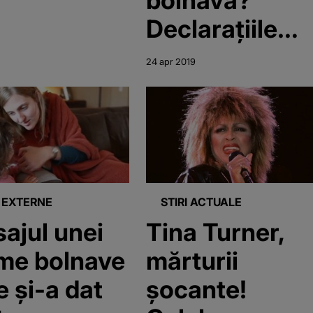
Declarațiile
care i-au pus
24 apr 2019
pe jar pe fanii
ei
I EXTERNE
STIRI ACTUALE
ajul unei
Tina Turner,
e bolnave
mărturii
e și-a dat
şocante!