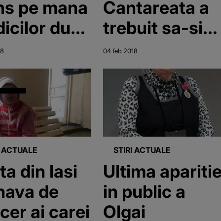
ns pe mana
Cantareata a
icilor dupa
trebuit sa-si
i s-a facut
anuleze
18
04 feb 2018
!
concertele in
Europa din
cauza
durerilor
groaznice!
I ACTUALE
STIRI ACTUALE
ta din Iasi
Ultima apariti
nava de
in public a
cer ai carei
Olgai