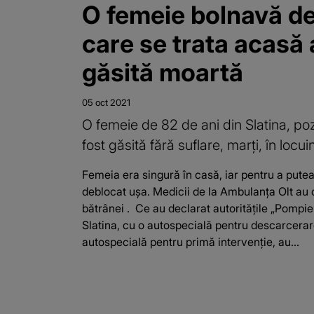
O femeie bolnavă d
care se trata acasă 
găsită moartă
05 oct 2021
O femeie de 82 de ani din Slatina, poz
fost găsită fără suflare, marți, în locui
Femeia era singură în casă, iar pentru a putea
deblocat ușa. Medicii de la Ambulanța Olt au
bătrânei . Ce au declarat autoritățile „Pompi
Slatina, cu o autospecială pentru descarcera
autospecială pentru primă intervenție, au...