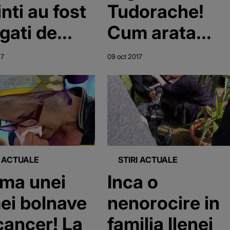
inti au fost
Tudorache!
igati de
Cum arata
tanta sa o
actrita care n
17
09 oct 2017
a la medic,
a mai iesit din
luata de o
casa de
ulanta si
aproape 4 ani!
a la spital
Acum a fost
Timisoara
dusa de
I ACTUALE
STIRI ACTUALE
urgenta la
ma unei
Inca o
spital
ei bolnave
nenorocire in
cancer! La
familia Ilenei