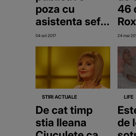
poza cu
46 
asistenta sefa
Rox
lucrand cu
pe 
04 oct 2017
24 mai 20
perfuzia in
iub
mana! De ce a
afa
fost criticata
cu 
femeia
tot:
cu 
STIRI ACTUALE
LIFE
De cat timp
Est
stia Ileana
de 
Ciuculete ca
sotu