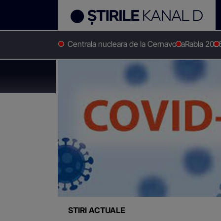
Centrala nucleara de la Cernavoda
Rabla 202
Stirile Kanal D
Bolnava
Știri despre
"Bolnava"
STIRI ACTUALE