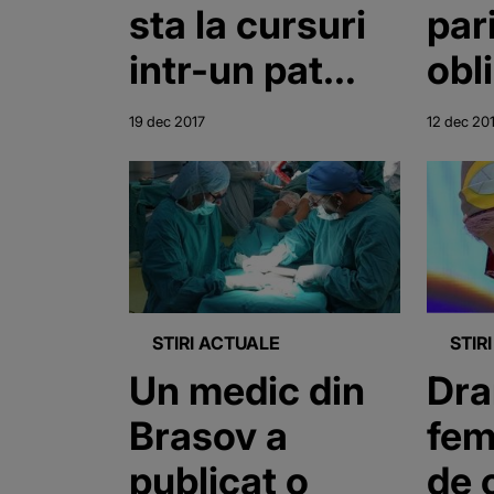
sta la cursuri
par
intr-un pat
obl
pliant!
ins
19 dec 2017
12 dec 20
Povestea
duc
emotionanta a
pre
Aurelianei,
amb
pianista care
dus
sufera de o
la 
STIRI ACTUALE
STIR
boala grava!
Un medic din
Dra
Cum o puteti
Brasov a
fem
ajuta
publicat o
de 