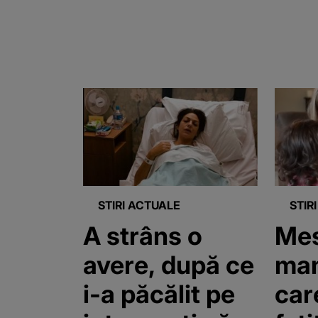
STIRI ACTUALE
STIR
A strâns o
Mes
avere, după ce
mam
i-a păcălit pe
car