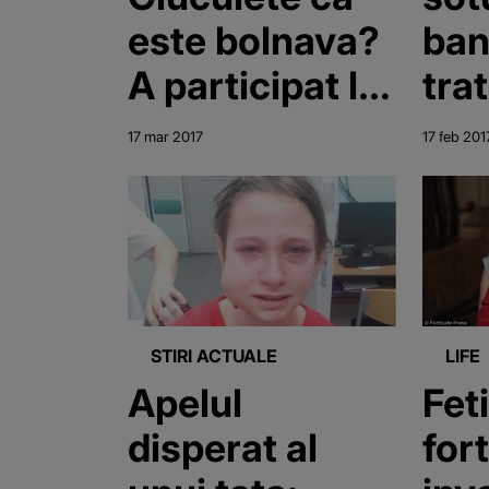
este bolnava?
ban
A participat la
tra
mai multe
nu 
17 mar 2017
17 feb 201
slujbe speciale
bat
destinate
Ram
celor grav
pent
bolnavi!
"Statea in
STIRI ACTUALE
LIFE
genunchi
Apelul
Fet
toata slujba"
disperat al
for