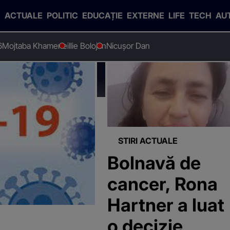
ACTUALE
POLITIC
EDUCAȚIE
EXTERNE
LIFE
TECH
AU
6
Mojtaba Khamenei
Ilie Bolojan
Nicușor Dan
STIRI ACTUALE
Bolnavă de
cancer, Rona
Hartner a luat
o decizie