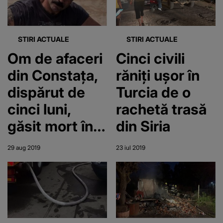
STIRI ACTUALE
STIRI ACTUALE
Om de afaceri
Cinci civili
din Constața,
răniţi uşor în
dispărut de
Turcia de o
cinci luni,
rachetă trasă
găsit mort în
din Siria
Bulgaria
29 aug 2019
23 iul 2019