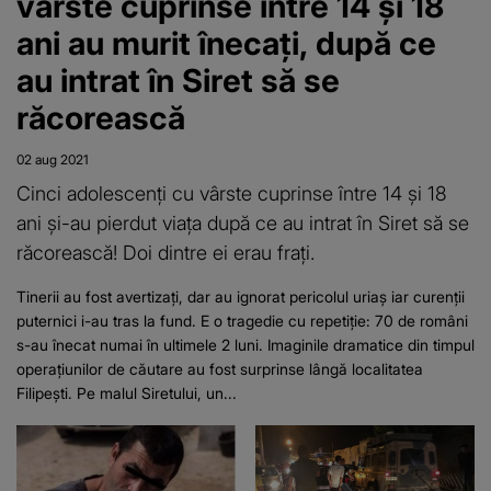
vârste cuprinse între 14 și 18
ani au murit înecați, după ce
au intrat în Siret să se
răcorească
02 aug 2021
Cinci adolescenți cu vârste cuprinse între 14 și 18
ani și-au pierdut viața după ce au intrat în Siret să se
răcorească! Doi dintre ei erau frați.
Tinerii au fost avertizați, dar au ignorat pericolul uriaș iar curenții
puternici i-au tras la fund. E o tragedie cu repetiție: 70 de români
s-au înecat numai în ultimele 2 luni. Imaginile dramatice din timpul
operațiunilor de căutare au fost surprinse lângă localitatea
Filipești. Pe malul Siretului, un...