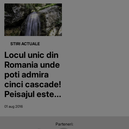
fost ranite
STIRI ACTUALE
Locul unic din
Romania unde
poti admira
cinci cascade!
Peisajul este
unul care iti
01 aug 2016
taie respiratia
Parteneri: