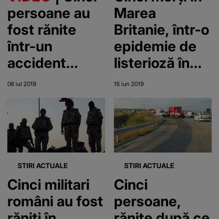
persoane au
Marea
fost rănite
Britanie, într-o
într-un
epidemie de
accident
listerioză în
rutier petrecut
spitale
06 iul 2019
15 iun 2019
în judeţul
Constanţa
STIRI ACTUALE
STIRI ACTUALE
Cinci militari
Cinci
români au fost
persoane,
răniţi în
rănite după ce