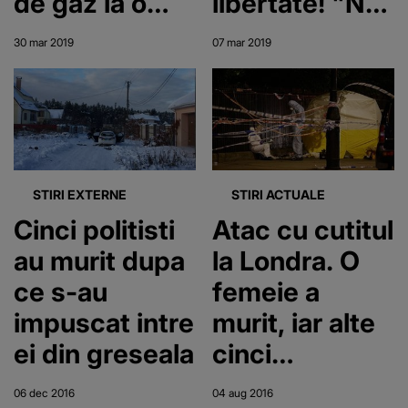
de gaz la o
libertate! "Nu
uzină
e drept. Mi-a
30 mar 2019
07 mar 2019
omorât
mama!" -
Decizia
instanței a
înfuriat un
STIRI EXTERNE
STIRI ACTUALE
oraș întreg!
Cinci politisti
Atac cu cutitul
au murit dupa
la Londra. O
ce s-au
femeie a
impuscat intre
murit, iar alte
ei din greseala
cinci
persoane au
06 dec 2016
04 aug 2016