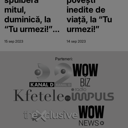
mitul,
inedite de
duminică, la
viață, la “Tu
“Tu urmezi!”
urmezi!”
“Am rămas la
15 sep 2023
14 sep 2023
fel de darnic,
așa cum mă
Parteneri:
știai”