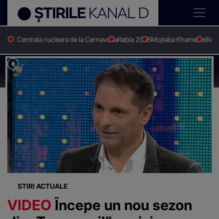
Centrala nucleara de la Cernavoda
Rabla 2026
Mojtaba Khamenei
Ilie 
Stirile Kanal D
Dan negru tu urmezi
Știri despre
"Dan negru tu urmezi"
STIRI ACTUALE
VIDEO
Începe un nou sezon