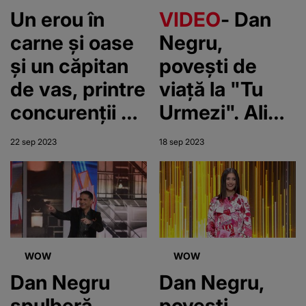
aceasta!"
Un erou în
VIDEO
- Dan
carne și oase
Negru,
și un căpitan
povești de
de vas, printre
viață la "Tu
concurenții de
Urmezi". Alina
duminică, de
Eremia,
22 sep 2023
18 sep 2023
la “Tu urmezi!”
invitata
specială a
serii
WOW
WOW
Dan Negru
Dan Negru,
spulberă
povești