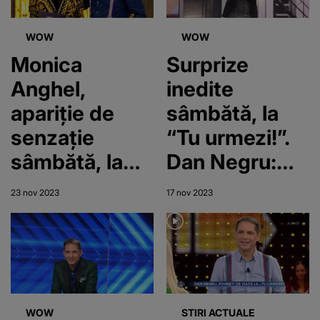
WOW
WOW
Monica
Surprize
Anghel,
inedite
apariție de
sâmbătă, la
senzație
“Tu urmezi!”.
sâmbătă, la
Dan Negru:
“Tu urmezi!”
"Niciodată nu
23 nov 2023
17 nov 2023
am avut un
concurent cu
un asemenea
traseu în
emisiunea
WOW
STIRI ACTUALE