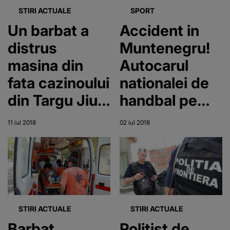
cineva, colegii
STIRI ACTUALE
SPORT
lui se distrau
Un barbat a
Accident in
de mama
distrus
Muntenegru!
focului
masina din
Autocarul
fata cazinoului
nationalei de
din Targu Jiu,
handbal pe
de ciuda ca a
plaja, implicat
11 iul 2018
02 iul 2018
pierdut banii
intr-un
la jocurile de
carambol!
noroc
Imagini de la
fata locului!
STIRI ACTUALE
STIRI ACTUALE
Barbat
Politist de