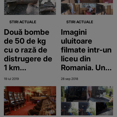
fost distruse
și dărâmate
STIRI ACTUALE
STIRI ACTUALE
Două bombe
Imagini
de 50 de kg
uluitoare
cu o rază de
filmate intr-un
distrugere de
liceu din
1 km
Romania. Un
descoperite în
elev distruge
19 iul 2019
28 sep 2018
Bacău
o tabla de
scris cu sabia
- In loc sa il
opreasca