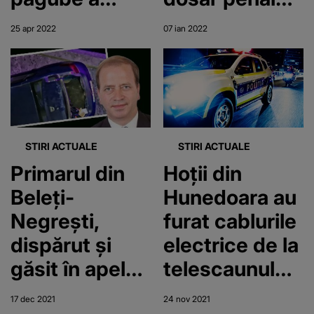
produs
după ce au
25 apr 2022
07 ian 2022
minorul
vrut să facă o
poză pe sigla
din fața
Primăriei
STIRI ACTUALE
STIRI ACTUALE
Primarul din
Hoții din
Beleți-
Hunedoara au
Negrești,
furat cablurile
dispărut și
electrice de la
găsit în apele
telescaunul
râului Argeș, a
de pe Vârful
17 dec 2021
24 nov 2021