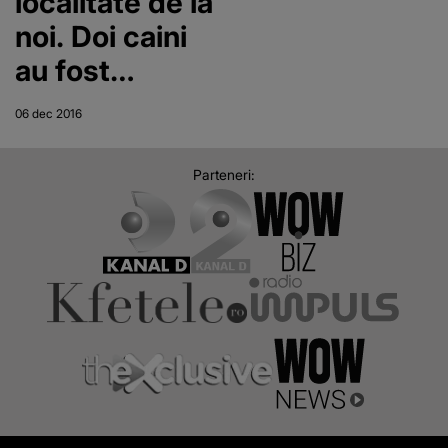
localitate de la
noi. Doi caini
au fost
omorati cu
06 dec 2016
brutalitate.
Imagini
Parteneri:
dureroase cu
animalele
ucise