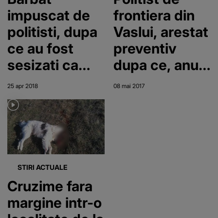
impuscat de
frontiera din
politisti, dupa
Vaslui, arestat
ce au fost
preventiv
sesizati ca
dupa ce, anul
acesta
trecut, ar fi
25 apr 2018
08 mai 2017
distruge doua
dat foc la un
masini
lan de 25 de
hectare de
cereale
STIRI ACTUALE
Cruzime fara
margine intr-o