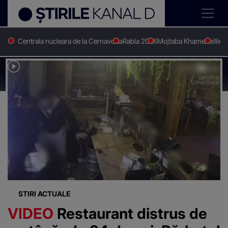
Centrala nucleara de la Cernavoda
Rabla 2026
Mojtaba Khamenei
Ilie 
Stirile Kanal D
Distrugere
Știri despre
"Distrugere"
STIRI ACTUALE
VIDEO
Restaurant distrus de