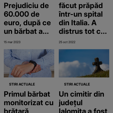
Prejudiciu de
făcut prăpăd
60.000 de
într-un spital
euro, după ce
din Italia. A
un bărbat a
distrus tot ce
intrat într-un
i-a ieșit în cale
15 mar 2023
25 oct 2022
imobil din
și a fugit
Capitală și l-a
incendiat
STIRI ACTUALE
STIRI ACTUALE
Primul bărbat
Un cimitir din
monitorizat cu
județul
brățară
Ialomița a fost