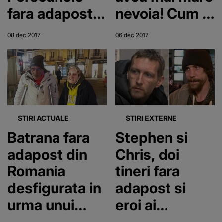
fara adapost
nevoia! Cum a
sunt cele mai
fost
08 dec 2017
06 dec 2017
predispuse
recompensat
infectarii cu
pentru
acest virus
generozitatea
sa
STIRI ACTUALE
STIRI EXTERNE
Batrana fara
Stephen si
adapost din
Chris, doi
Romania
tineri fara
desfigurata in
adapost si
urma unui
eroi ai
atac rasist, la
atentatului de