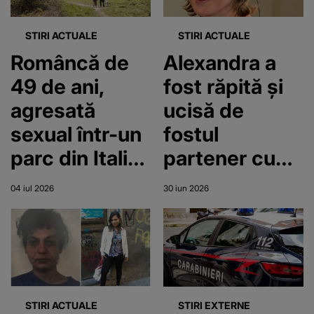
STIRI ACTUALE
STIRI ACTUALE
Româncă de
Alexandra a
49 de ani,
fost răpită și
agresată
ucisă de
sexual într-un
fostul
parc din Italia.
partener cu
Individul a
puțin timp
04 iul 2026
30 iun 2026
fost arestat
înainte să
nască. Femeia
de 39 de ani
era
însărcinată în
STIRI ACTUALE
STIRI EXTERNE