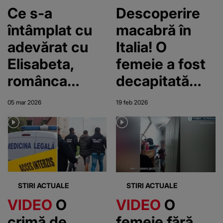
luna a opta
Ce s-a
Descoperire
întâmplat cu
macabră în
adevărat cu
Italia! O
Elisabeta,
femeie a fost
românca
decapitată
moartă printre
într-o casă
05 mar 2026
19 feb 2026
gunoaie. Mai
abandonată.
mulți localnici
Capul îi era
i-au găsit
așezat lângă
trupul într-o
trupul fără
clădire
viață
STIRI ACTUALE
STIRI ACTUALE
părăsită din
VIDEO
O
VIDEO
O
Italia
crimă de
femeie fără