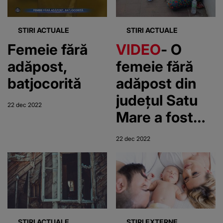
geantă”
copila se afla
lângă mama ei
STIRI ACTUALE
STIRI ACTUALE
Femeie fără
VIDEO
- O
adăpost,
femeie fără
batjocorită
adăpost din
județul Satu
22 dec 2022
Mare a fost
umilită și
22 dec 2022
agresată de
un grup de
tineri
STIRI ACTUALE
STIRI EXTERNE