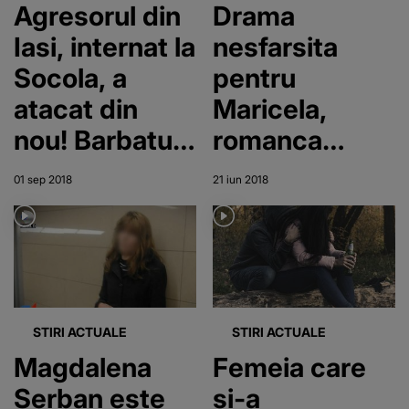
fost loviţi de o
care au ramas
Agresorul din
Drama
maşină pe
pe drumuri
Iasi, internat la
nesfarsita
trecerea de
Socola, a
pentru
pietoni
atacat din
Maricela,
nou! Barbatul
romanca
a agresat-o,
sechestrata si
01 sep 2018
21 iun 2018
iar, pe ultima
violata timp
lui victima. Ce
de 10 ani intr-
se intamplat in
un beci din
aceste
Italia! Ce s-a
momente cu
intamplat cu
STIRI ACTUALE
STIRI ACTUALE
barbatul
cei doi copii ai
Magdalena
Femeia care
femeii
Serban este
si-a