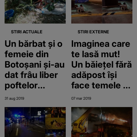
parte
STIRI ACTUALE
STIRI EXTERNE
Un bărbat și o
Imaginea care
femeie din
te lasă mut!
Botoșani și-au
Un băiețel fără
dat frâu liber
adăpost își
poftelor
face temele la
carnale pe
lumina unui
31 aug 2019
07 mar 2019
iarbă, în plină
fast-food
zi, în fața
copiilor ieșiți