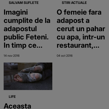
cu cea mai
SALVAM SUFLETE
STIRI ACTUALE
mare putere
Imagini
O femeie fara
de inspiratie
cumplite de la
adapost a
adapostul
cerut un pahar
public Feteni.
cu apa, intr-un
In timp ce
restaurant,
animalele
dar a fost
14 nov 2016
04 oct 2016
traiesc in
refuzata.
conditii de
Apoi, acest
cosmar,
tanar a facut
autoritatile se
un gest
prefac ca nu
minunat
LIFE
vad nimic.
Aceasta