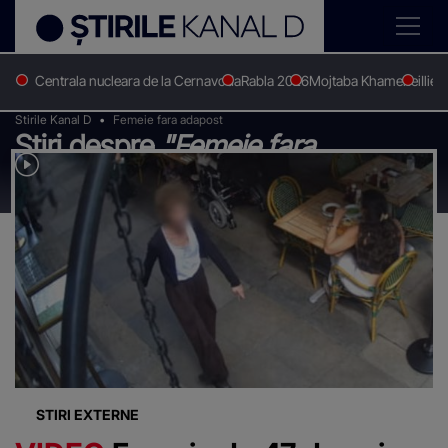
Centrala nucleara de la Cernavoda
Rabla 2026
Mojtaba Khamenei
Ilie 
Stirile Kanal D
Femeie fara adapost
Știri despre
"Femeie fara
adapost"
STIRI EXTERNE