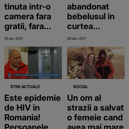
tinuta intr-o
abandonat
camera fara
bebelusul in
gratii, fara
curtea
ferestre si
Spitalului
18 dec 2017
09 dec 2017
capitonata
Judetean a
fost gasita la
baut: "Stiam
ca va ajunge
bine"
STIRI ACTUALE
SOCIAL
Este epidemie
Un om al
de HIV in
strazii a salvat
Romania!
o femeie cand
Persoanele
avea mai mare