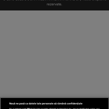
rezervate.
Nouă ne pasă ca datele tale personale să rămână confidențiale
Noi și partenerii noștri
589
stocăm și/sau accesăm informații pe dispozitivul dvs., precum identificatorii cookie unici