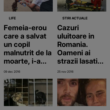
LIFE
STIRI ACTUALE
Femeia-erou
Cazuri
care a salvat
uluitoare in
un copil
Romania.
malnutrit de la
Oameni ai
moarte, i-a
strazii lasati
detronat pe
sa sufere in
09 dec 2016
25 nov 2016
Obama si
fata spitalelor.
Papa Francisc
Sunt ignorati,
in topul
desi au nevoie
persoanelor
de ingrijiri