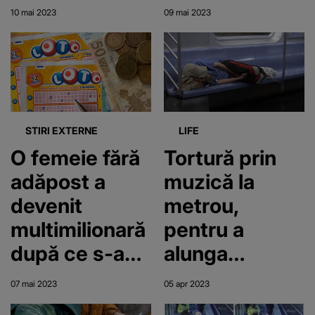
sigură a primit
ADHD, dar
10 mai 2023
09 mai 2023
o ofertă
acum e la un
irezistibilă
pas să fie
noua Miss
Scoția
STIRI EXTERNE
LIFE
O femeie fără
Tortură prin
adăpost a
muzică la
devenit
metrou,
multimilionară
pentru a
după ce s-a
alunga
oprit la o
vagabonzii.
07 mai 2023
05 apr 2023
benzinărie să
"Nu mai