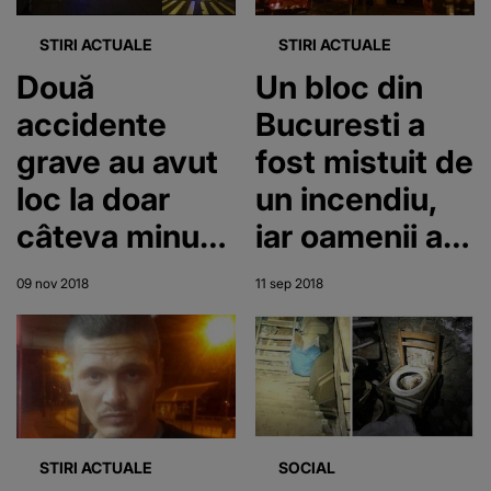
afară la joacă
STIRI ACTUALE
STIRI ACTUALE
Două
Un bloc din
accidente
Bucuresti a
grave au avut
fost mistuit de
loc la doar
un incendiu,
câteva minute
iar oamenii au
distanţă, în
cerut ajutor la
09 nov 2018
11 sep 2018
Iaşi. O femeie
primarie. Ce
a murit
le-a raspuns
călcată de
primarul
tren, iar alţi
sectorului 5
doi ieşeni au
oamenilor
STIRI ACTUALE
SOCIAL