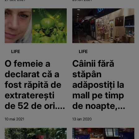
Crăciun. Au
milă, iar el i-a
bătut cu
zdrobit craniul
bâtele un om
fără adăpost
LIFE
LIFE
O femeie a
Câinii fără
declarat că a
stăpân
fost răpită de
adăpostiți la
extraterești
mall pe timp
de 52 de ori.
de noapte,
Imaginile
pentru a nu
10 mai 2021
13 ian 2020
apocaliptice
suferi de frig
de care a avut