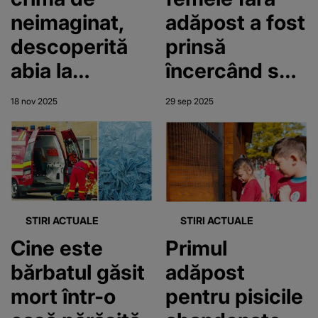
neimaginat,
adăpost a fost
descoperită
prinsă
abia la
încercând să
autopsie!
intre într-o
18 nov 2025
29 sep 2025
Femeia găsită
boxă din
moartă pe o
subsolul unui
stradă din
bloc
Năvodari
ascundea
STIRI ACTUALE
STIRI ACTUALE
detalii
Cine este
Primul
înfiorătoare
bărbatul găsit
adăpost
mort într-o
pentru pisicile