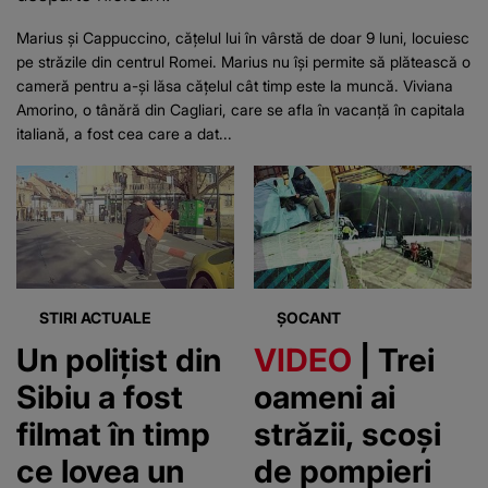
Marius și Cappuccino, cățelul lui în vârstă de doar 9 luni, locuiesc
pe străzile din centrul Romei. Marius nu își permite să plătească o
cameră pentru a-și lăsa cățelul cât timp este la muncă. Viviana
Amorino, o tânără din Cagliari, care se afla în vacanță în capitala
italiană, a fost cea care a dat...
STIRI ACTUALE
ȘOCANT
Un polițist din
VIDEO
| Trei
Sibiu a fost
oameni ai
filmat în timp
străzii, scoși
ce lovea un
de pompieri