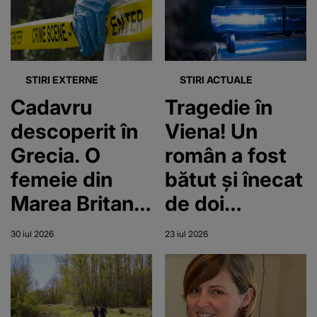
STIRI EXTERNE
STIRI ACTUALE
Cadavru
Tragedie în
descoperit în
Viena! Un
Grecia. O
român a fost
femeie din
bătut și înecat
Marea Britanie
de doi
a fost găsită
polonezi
30 iul 2026
23 iul 2026
moartă într-o
valiză