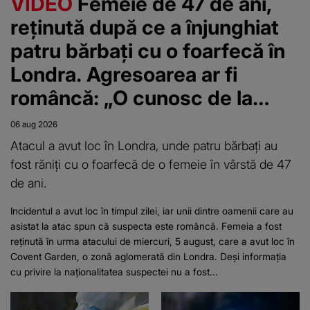
VIDEO
Femeie de 47 de ani,
reținută după ce a înjunghiat
patru bărbați cu o foarfecă în
Londra. Agresoarea ar fi
româncă: „O cunosc de la
centru”
06 aug 2026
Atacul a avut loc în Londra, unde patru bărbați au
fost răniți cu o foarfecă de o femeie în vârstă de 47
de ani.
Incidentul a avut loc în timpul zilei, iar unii dintre oamenii care au
asistat la atac spun că suspecta este româncă. Femeia a fost
reținută în urma atacului de miercuri, 5 august, care a avut loc în
Covent Garden, o zonă aglomerată din Londra. Deși informația
cu privire la naționalitatea suspectei nu a fost...