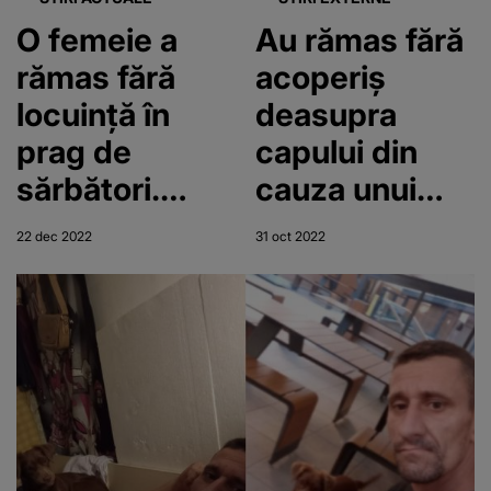
O femeie a
Au rămas fără
rămas fără
acoperiș
locuință în
deasupra
prag de
capului din
sărbători.
cauza unui
Casa a luat
mesaj pe
22 dec 2022
31 oct 2022
foc de la
Facebook
lumânări