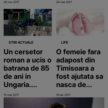
25 nov 2017
24 mai 2017
Madrid
la
Manchester:
"Daca n-am
locuinta nu
inseamna ca
STIRI ACTUALE
LIFE
n-am suflet"
Un cersetor
O femeie fara
roman a ucis o
adapost din
batrana de 85
Timisoara a
de ani in
fost ajutata sa
Ungaria.
nasca de
Femeia i-a
catre politisti
15 mar 2017
16 ian 2017
oferit niste