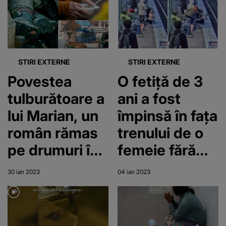
schimbe uleiul
suport, e un
la mașină
coșmar"
STIRI EXTERNE
STIRI EXTERNE
Povestea
O fetiță de 3
tulburătoare a
ani a fost
lui Marian, un
împinsă în fața
român rămas
trenului de o
pe drumuri în
femeie fără
Spania: „M-
adăpost. La
30 ian 2023
04 ian 2023
am trezit pe
momentul
stradă, singur,
întâmplării
cu hainele în
incidentului,