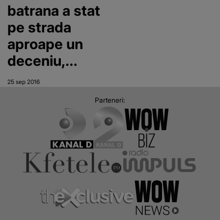
Reactia lor e
batrana a stat
halucinanta
pe strada
aproape un
deceniu,
spunand
25 sep 2016
oamenilor ca
Parteneri:
are o avere!
Nimeni nu a
crezut-o:
"Credeau ca
sunt nebuna".
Acum insa a
demonstrat ca