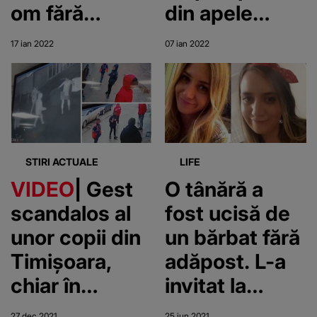
om fără
din apele
adăpost
înghețate ale
17 ian 2022
07 ian 2022
pentru că nu
brațului
purta mască.
Borcea, din
Imaginile
Călărași, după
revoltătoare
ce au vrut să
au fost
se
STIRI ACTUALE
LIFE
surprinse în
sinucidă/Două
VIDEO
| Gest
O tânără a
centrul
persoane au
scandalos al
fost ucisă de
orașului
decedat
unor copii din
un bărbat fără
Timișoara,
adăpost. L-a
chiar în
invitat la
noaptea de
masă, din
27 dec 2021
25 iun 2021