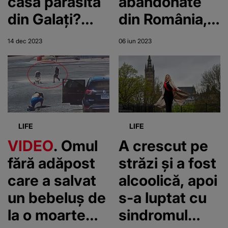
casă părăsită
abandonate
din Galați?
din România,
Cadavrul lui a
deschis la
14 dec 2023
06 iun 2023
fost
Târgu
descoperit
Secuiesc
abia după
două zile
LIFE
LIFE
VIDEO
. Omul
A crescut pe
fără adăpost
străzi și a fost
care a salvat
alcoolică, apoi
un bebeluș de
s-a luptat cu
la o moarte
sindromul