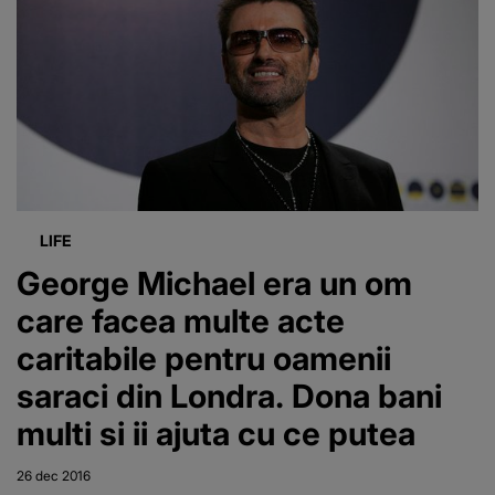
bani, iar
romanul a
incercat sa ii
fure geanta
LIFE
George Michael era un om
care facea multe acte
caritabile pentru oamenii
saraci din Londra. Dona bani
multi si ii ajuta cu ce putea
26 dec 2016