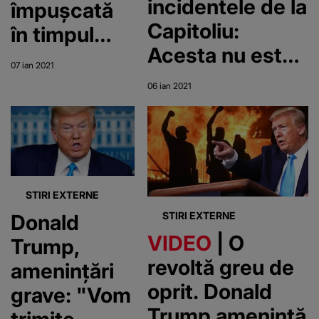
incidentele de la
împuşcată
Capitoliu:
în timpul
Acesta nu este
incidentelor
07 ian 2021
un protest, este
de la
06 ian 2021
o revoltă
Capitoliu a
murit
STIRI EXTERNE
STIRI EXTERNE
Donald
VIDEO
| O
Trump,
revoltă greu de
ameninţări
oprit. Donald
grave: "Vom
Trump ameninţă