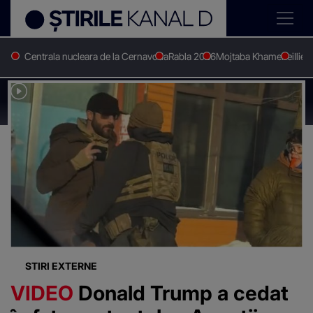
Centrala nucleara de la Cernavoda
Rabla 2026
Mojtaba Khamenei
Ilie 
Stirile Kanal D
Proteste sua
Știri despre
"Proteste sua"
STIRI EXTERNE
VIDEO
Donald Trump a cedat