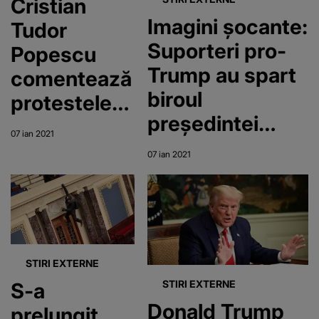
Cristian
Imagini șocante:
Tudor
Suporteri pro-
Popescu
Trump au spart
comentează
biroul
protestele
președintei
din SUA: O
07 ian 2021
Camerei
lovitură de
07 ian 2021
Reprezentanților
stat. Este
și au umblat în
echivalentul
acte oficiale
lui 9/11
STIRI EXTERNE
STIRI EXTERNE
S-a
Donald Trump
prelungit