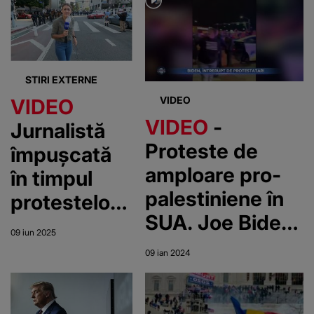
STIRI EXTERNE
VIDEO
VIDEO
VIDEO
-
Jurnalistă
Proteste de
împușcată
amploare pro-
în timpul
palestiniene în
protestelor
SUA. Joe Biden,
anti-Trump
09 iun 2025
întrerupt în
din Los
09 ian 2024
timpul unui
Angeles
discurs