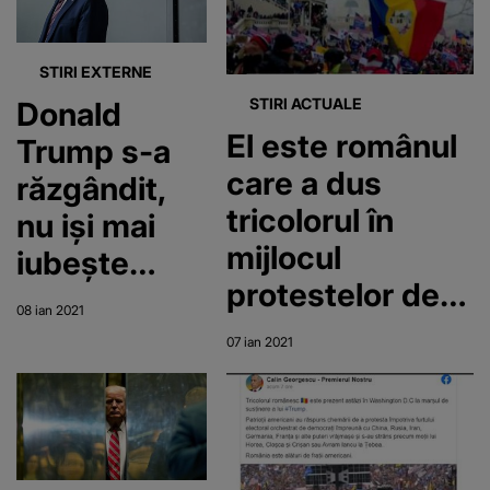
STIRI EXTERNE
STIRI ACTUALE
Donald
El este românul
Trump s-a
care a dus
răzgândit,
tricolorul în
nu iși mai
mijlocul
iubește
protestelor de la
susținătorii
08 ian 2021
Capitoliu
07 ian 2021