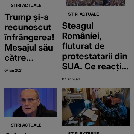
STIRI ACTUALE
STIRI ACTUALE
Trump și-a
Steagul
recunoscut
României,
înfrângerea!
fluturat de
Mesajul său
protestatarii din
către
SUA. Ce reacție
americani.
07 ian 2021
a avut AUR
Se va
07 ian 2021
întâmpla de
la 20
ianuarie
STIRI ACTUALE
STIRI EXTERNE