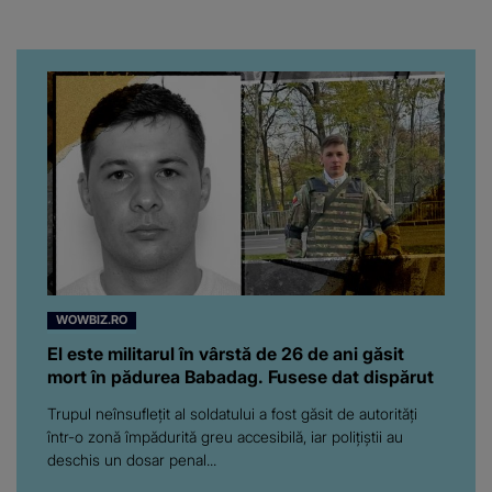
venit fetițele pe lume:
“Am suflet mare. Eu am
ajutat-o.”
WOWBIZ.RO
El este militarul în vârstă de 26 de ani găsit
mort în pădurea Babadag. Fusese dat dispărut
Trupul neînsuflețit al soldatului a fost găsit de autorități
într-o zonă împădurită greu accesibilă, iar polițiștii au
deschis un dosar penal...