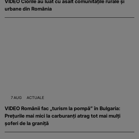
VIDEO Ciorile au luat cu asalt comunitățile rurale și
urbane din România
7 AUG
ACTUALE
VIDEO Românii fac „turism la pompă” în Bulgaria:
Prețurile mai mici la carburanți atrag tot mai mulți
șoferi de la graniță