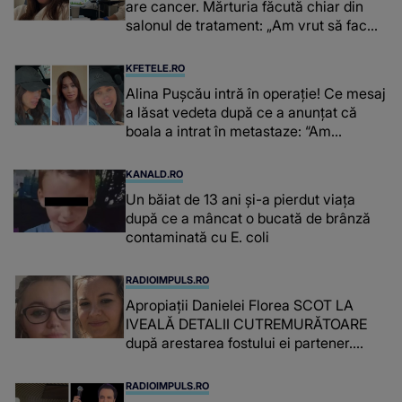
are cancer. Mărturia făcută chiar din
salonul de tratament: „Am vrut să fac
niște genuflexiuni și a început să mă
înțepe sânul”
KFETELE.RO
Alina Pușcău intră în operație! Ce mesaj
a lăsat vedeta după ce a anunțat că
boala a intrat în metastaze: “Am
cancer!”
KANALD.RO
Un băiat de 13 ani și-a pierdut viața
după ce a mâncat o bucată de brânză
contaminată cu E. coli
RADIOIMPULS.RO
Apropiații Danielei Florea SCOT LA
IVEALĂ DETALII CUTREMURĂTOARE
după arestarea fostului ei partener.
PRIN CE A FOST NEVOITĂ să treacă
românca ucisă în Italia și ascunsă în
RADIOIMPULS.RO
lada unui pat: " Îmi pare rău că nu am