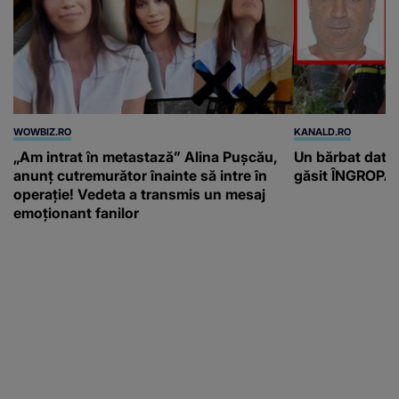
WOWBIZ.RO
KANALD.RO
„Am intrat în metastază” Alina Pușcău,
Un bărbat dat di
anunț cutremurător înainte să intre în
găsit ÎNGROPAT 
operație! Vedeta a transmis un mesaj
emoționant fanilor