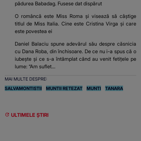
pădurea Babadag. Fusese dat dispărut
O româncă este Miss Roma și visează să câștige
titlul de Miss Italia. Cine este Cristina Virga și care
este povestea ei
Daniel Balaciu spune adevărul său despre căsnicia
cu Dana Roba, din închisoare. De ce nu i-a spus că o
iubește și ce s-a întâmplat când au venit fetițele pe
lume: “Am suflet...
MAI MULTE DESPRE:
SALVAMONTISTII
MUNTII RETEZAT
MUNTI
TANARA
ULTIMELE ȘTIRI