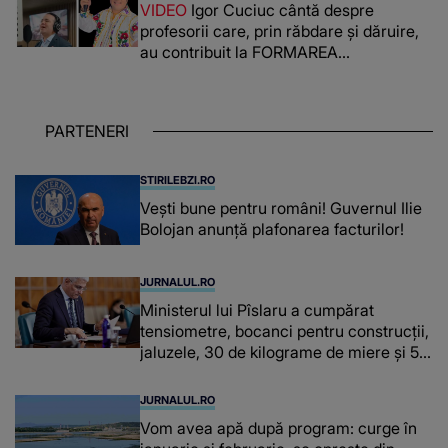
VIDEO
Igor Cuciuc cântă despre
reușit să fac mai mult pentru ea și..."
profesorii care, prin răbdare și dăruire,
au contribuit la FORMAREA
OAMENILOR DE ASTĂZI. Ce spune
despre dascălii care lasă amprente
puternice ÎN SUFLETELE ELEVILOR,
PARTENERI
chiar și după trecerea anilor: "De
fiecare dată când..."
STIRILEBZI.RO
Vești bune pentru români! Guvernul Ilie
Bolojan anunță plafonarea facturilor!
JURNALUL.RO
Ministerul lui Pîslaru a cumpărat
tensiometre, bocanci pentru construcții,
jaluzele, 30 de kilograme de miere și 50
de kilograme de cafea
JURNALUL.RO
Vom avea apă după program: curge în