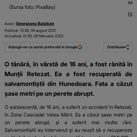
salv
(Sursa foto: PixaBay)
(Sur
Georgiana Balaban
Autor:
Publicat:
13:39, 09 august 2021
Actualizat:
01:30, 09 februarie 2022
Distribuie
Adaugă-ne ca sursă preferată în Google
O tânără, în vârstă de 16 ani, a fost rănită în
Munții Retezat. Ea a fost recuperată de
salvamontiştii din Hunedoara. Fata a căzut
şase metri pe un perete abrupt.
O adolescentă, de 16 ani,
a suferit un accident în Retezat
,
în Zona Cascadei Valea Mării. Ea a căzut şase metri pe
un perete abrupt, și a suferit mai multe răni.
Salvamontiştii au intervenut şi au reuşit să o recupereze