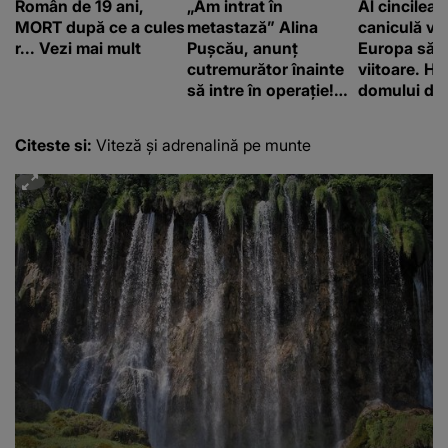
Român de 19 ani,
„Am intrat în
Al cincilea 
MORT după ce a cules
metastază” Alina
caniculă va
r... Vezi mai mult
Pușcău, anunț
Europa să
cutremurător înainte
viitoare. H
să intre în operație!
domului de 
Vedeta a transmis un
care va adu
mesaj emoționant
42 de grade
Citeste si:
Viteză și adrenalină pe munte
fanilor