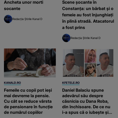
Ancheta unor morti
Scene șocante în
socante
Constanța: un bărbat și o
femeie au fost înjunghiați
Redacția Știrile Kanal D
în plină stradă. Atacatorul
a fost prins
Redacția Știrile Kanal D
KANALD.RO
KFETELE.RO
Femeile cu copii pot ieși
Daniel Balaciu spune
mai devreme la pensie.
adevărul său despre
Cu cât se reduce vârsta
căsnicia cu Dana Roba,
de pensionare în funcție
din închisoare. De ce nu
de numărul copiilor
i-a spus că o iubește și
ce s-a întâmplat când au