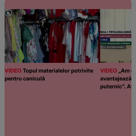
VIDEO
Topul materialelor potrivite
VIDEO
„Am de
pentru caniculă
avantajează c
puternic”. Află