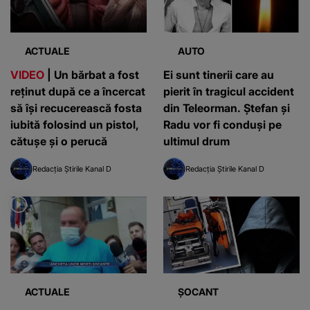
ACTUALE
AUTO
VIDEO
| Un bărbat a fost
Ei sunt tinerii care au
reținut după ce a încercat
pierit în tragicul accident
să își recucerească fosta
din Teleorman. Ștefan și
iubită folosind un pistol,
Radu vor fi conduși pe
cătușe și o perucă
ultimul drum
Redacția Știrile Kanal D
Redacția Știrile Kanal D
ACTUALE
ȘOCANT