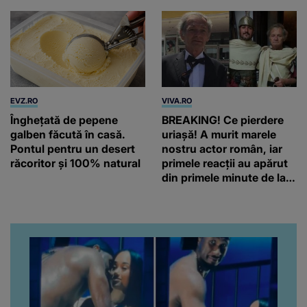
EVZ.RO
VIVA.RO
Înghețată de pepene
BREAKING! Ce pierdere
galben făcută în casă.
uriașă! A murit marele
Pontul pentru un desert
nostru actor român, iar
răcoritor și 100% natural
primele reacții au apărut
din primele minute de la
anunțul morții: „Lumina
rampei rămâne aprinsă
pentru el...” Ce s-a aflat
până în acest moment