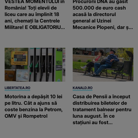
VESTEA MOMENTULUI în
Procurorii DNA au găsit
România! Toți elevii de
500.000 de euro cash
liceu care au împlinit 18
acasă la directorul
ani, chemați la Centrele
general al Uzinei
Militare! E OBLIGATORIU.
Mecanice Plopeni, dar și
Până când au termen!
două ceasuri Patek
Philippe și Rolex
LIBERTATEA.RO
KANALD.RO
Motorina a depășit 10 lei
Casa de Pensii a început
pe litru. Cât a ajuns să
distribuirea biletelor de
coste benzina la Petrom,
tratament balnear pentru
OMV și Rompetrol
luna august. În ce
stațiuni au fost
repartizate locurile