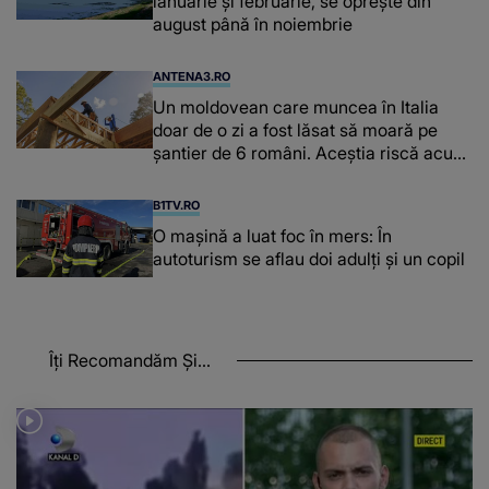
ianuarie și februarie, se oprește din
august până în noiembrie
ANTENA3.RO
Un moldovean care muncea în Italia
doar de o zi a fost lăsat să moară pe
şantier de 6 români. Aceștia riscă acum
închisoarea
B1TV.RO
O maşină a luat foc în mers: În
autoturism se aflau doi adulți și un copil
Îți Recomandăm Și...