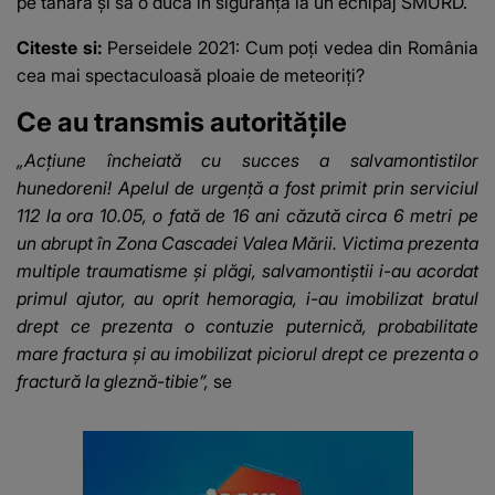
pe tânără şi să o ducă în siguranţă la un echipaj SMURD.
Citeste si:
Perseidele 2021: Cum poţi vedea din România
cea mai spectaculoasă ploaie de meteoriţi?
Ce au transmis autoritățile
„Acţiune încheiată cu succes a salvamontistilor
hunedoreni! Apelul de urgenţă a fost primit prin serviciul
112 la ora 10.05, o fată de 16 ani căzută circa 6 metri pe
un abrupt în Zona Cascadei Valea Mării. Victima prezenta
multiple traumatisme şi plăgi, salvamontiştii i-au acordat
primul ajutor, au oprit hemoragia, i-au imobilizat bratul
drept ce prezenta o contuzie puternică, probabilitate
mare fractura şi au imobilizat piciorul drept ce prezenta o
fractură la gleznă-tibie”,
se