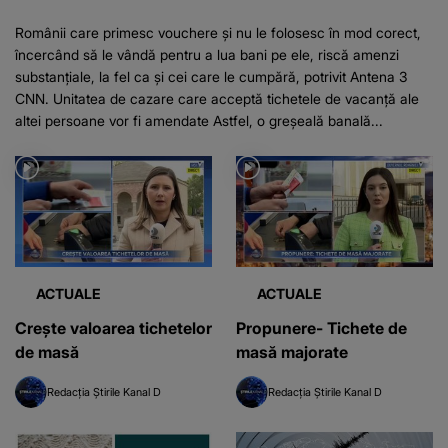
Românii care primesc vouchere şi nu le folosesc în mod corect,
încercând să le vândă pentru a lua bani pe ele, riscă amenzi
substanţiale, la fel ca şi cei care le cumpără, potrivit Antena 3
CNN. Unitatea de cazare care acceptă tichetele de vacanță ale
altei persoane vor fi amendate Astfel, o greşeală banală...
ACTUALE
ACTUALE
Crește valoarea tichetelor
Propunere- Tichete de
de masă
masă majorate
Redacția Știrile Kanal D
Redacția Știrile Kanal D