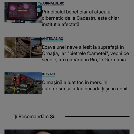
JURNALUL.RO
Principalul beneficiar al atacului
cibernetic de la Cadastru este chiar
instituţia afectată
ANTENA3.RO
Epava unei nave a ieșit la suprafață în
Croația, iar "pietrele foametei", vechi de
secole, au reapărut în Rin, în Germania
B1TV.RO
O maşină a luat foc în mers: În
autoturism se aflau doi adulți și un copil
Îți Recomandăm Și...