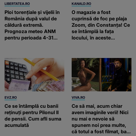
LIBERTATEA.RO
KANALD.RO
Ploi torențiale și vijelii în
O magazie a fost
România după valul de
cuprinsă de foc pe plaja
căldură extremă.
Zoom, din Constanța! Ce
Prognoza meteo ANM
se întâmplă la fața
pentru perioada 4-31
locului, în aceste
august 2026
momente
EVZ.RO
VIVA.RO
Ce se întâmplă cu banii
Ce să mai, acum chiar
reținuți pentru Pilonul II
avem imaginile verii! Nici
de pensii. Cum afli suma
nu mai e nevoie să
acumulată
spunem noi prea multe,
că totul a fost filmat, ba