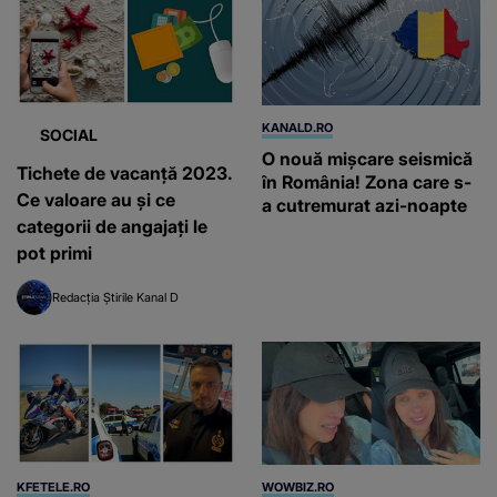
KANALD.RO
SOCIAL
O nouă mișcare seismică
Tichete de vacanță 2023.
în România! Zona care s-
Ce valoare au și ce
a cutremurat azi-noapte
categorii de angajați le
pot primi
Redacția Știrile Kanal D
KFETELE.RO
WOWBIZ.RO