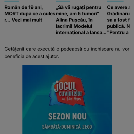
Român de 19 ani,
„Să vă rugați pentru
Ce avere ar
MORT după ce a cules
mine, am 5 tumori”
Grădinaru. 
r... Vezi mai mult
Alina Pușcău, în
sa a fost fă
lacrimi! Modelul
publică. Ni
internațional a lansat
"Pentru a în
un apel, după ce a
orice specul
fost diagnosticată cu
Cetățenii care execută o pedeapsă cu închisoare nu vor
o boală gravă
beneficia de acest ajutor.