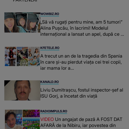
WOWBIZ.RO
„Să vă rugați pentru mine, am 5 tumori”
Alina Pușcău, în lacrimi! Modelul
internațional a lansat un apel, după ce a
fost diagnosticată cu o boală gravă
KFETELE.RO
A trecut un an de la tragedia din Spania
în care și-au pierdut viața cei trei copii,
iar mama lor a…
KANALD.RO
Liviu Dumitrașcu, fostul inspector-șef al
ISU Gorj, a încetat din viață
RADIOIMPULS.RO
VIDEO
Un angajat de pază A FOST DAT
AFARĂ de la Nibiru, iar povestea din