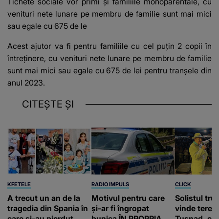
Tichete sociale vor primi și familiile monoparentale, cu
venituri nete lunare pe membru de familie sunt mai mici
sau egale cu 675 de le
Acest ajutor va fi pentru familiile cu cel puțin 2 copii în
întreținere, cu venituri nete lunare pe membru de familie
sunt mai mici sau egale cu 675 de lei pentru tranșele din
anul 2023.
CITEȘTE ȘI
KFETELE
RADIO IMPULS
CLICK
A trecut un an de la
Motivul pentru care
Solistul tru
tragedia din Spania în
și-ar fi îngropat
vinde terenu
care și-au pierdut
bunica ÎN PROPRIA
Tușnad, cu