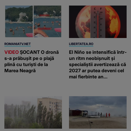
ROMANIATV.NET
LIBERTATEA.RO
VIDEO
ŞOCANT O dronă
El Niño se intensifică într-
s-a prăbuşit pe o plajă
un ritm neobișnuit și
plină cu turişti de la
specialiștii avertizează că
Marea Neagră
2027 ar putea deveni cel
mai fierbinte an
înregistrat vreodată