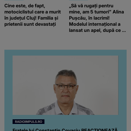
Cine este, de fapt,
„Să vă rugați pentru
motociclistul care a murit
mine, am 5 tumori” Alina
în județul Cluj! Familia și
Pușcău, în lacrimi!
prietenii sunt devastați
Modelul internațional a
lansat un apel, după ce a
fost diagnosticată cu o
boală gravă
RADIOIMPULS.RO
Fratele lui Constantin Covaciu REACȚIONEAZĂ