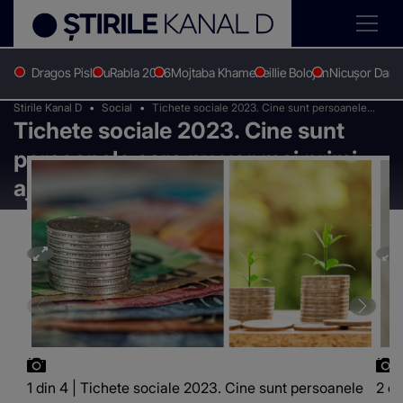
Dragos Pislaru
Rabla 2026
Mojtaba Khamenei
Ilie Bolojan
Nicușor Dan
Stirile Kanal D
Social
Tichete sociale 2023. Cine sunt persoanele
Tichete sociale 2023. Cine sunt
care nu vor mai primi ajutorul de la stat?
persoanele care nu vor mai primi
ajutorul de la stat?
1 din 4 | Tichete sociale 2023. Cine sunt persoanele
2 di