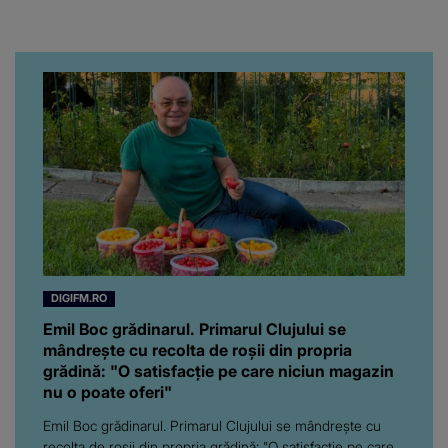
chiar artistul și-a întrebat
iubita dacă e adevărat! Și
da, frumoasa iubită a lui
Florin Ristei e...
DIGIFM.RO
Emil Boc grădinarul. Primarul Clujului se
mândrește cu recolta de roșii din propria
grădină: "O satisfacție pe care niciun magazin
nu o poate oferi"
Emil Boc grădinarul. Primarul Clujului se mândrește cu
recolta de roșii din propria grădină: "O satisfacție pe care