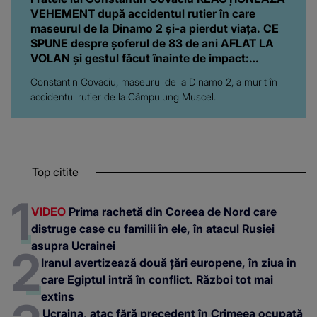
VEHEMENT după accidentul rutier în care
maseurul de la Dinamo 2 și-a pierdut viața. CE
SPUNE despre şoferul de 83 de ani AFLAT LA
VOLAN şi gestul făcut înainte de impact:
"Nimeni nu s-a întrebat cum..."
Constantin Covaciu, maseurul de la Dinamo 2, a murit în
accidentul rutier de la Câmpulung Muscel.
Top citite
VIDEO
Prima rachetă din Coreea de Nord care
distruge case cu familii în ele, în atacul Rusiei
asupra Ucrainei
Iranul avertizează două țări europene, în ziua în
care Egiptul intră în conflict. Război tot mai
extins
Ucraina, atac fără precedent în Crimeea ocupată