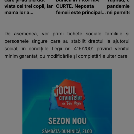
viața cei trei copii, iar
CURTE. Nepoata
pandemie: „
mama lor a…
femeii este principalul
mi permite 
suspect în cazul din
construiesc
Galați, iar DETALIUL
bani cere?
DESCOPERIT DE
De asemenea, vor primi tichete sociale familiile și
ANCHETATORI a șocat
persoanele singure care au stabilit dreptul la ajutorul
localnicii
social, în condițiile Legii nr. 416/2001 privind venitul
minim garantat, cu modificările și completările ulterioare