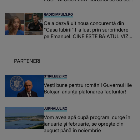
ani și ce afacere a deschis cu banii
obținuți? SUMA E COLOSALĂ
RADIOIMPULS.RO
Ce a dezvăluit noua concurentă din
"Casa Iubirii" l-a luat prin surprindere
pe Emanuel. CINE ESTE BĂIATUL VIZAT
de Alexandra?! Aflându-se în fața
faptului împlinit, A RECUNOSCUT
IMEDIAT: "Am avut..."
PARTENERI
STIRILEBZI.RO
Vești bune pentru români! Guvernul Ilie
Bolojan anunță plafonarea facturilor!
JURNALUL.RO
Vom avea apă după program: curge în
ianuarie și februarie, se oprește din
august până în noiembrie