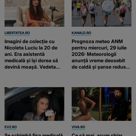
LIBERTATEA.RO
KANALD.RO
Imagini de colecție cu
Prognoza meteo ANM
Nicoleta Luciu la 20 de
pentru miercuri, 29 iulie
ani. Era asistentă
2026: Meteorologii
medicală și își dorea să
anunță vreme deosebit
devină moașă. Vedeta
de caldă și șanse reduse
arată la fel de bine și la
de precipitații
45 de ani
EVZ.RO
VIVA.RO
Se schimbă fișa medicală
Ce să mai, acum chiar