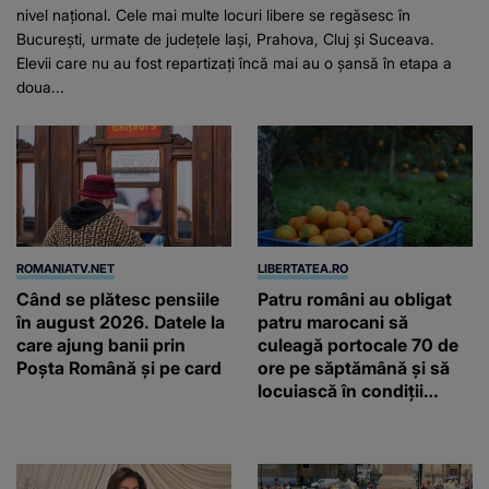
nivel național. Cele mai multe locuri libere se regăsesc în
București, urmate de județele Iași, Prahova, Cluj și Suceava.
Elevii care nu au fost repartizați încă mai au o șansă în etapa a
doua...
ROMANIATV.NET
LIBERTATEA.RO
Când se plătesc pensiile
Patru români au obligat
în august 2026. Datele la
patru marocani să
care ajung banii prin
culeagă portocale 70 de
Poșta Română și pe card
ore pe săptămână și să
locuiască în condiții
inumane, în Sicilia