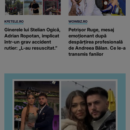
KFETELE.RO
WOWBIZ.RO
Ginerele lui Stelian Ogică,
Petrișor Ruge, mesaj
Adrian Ropotan, implicat
emoționant după
într-un grav accident
despărțirea profesională
rutier: „L-au resuscitat.”
de Andreea Bălan. Ce le-a
transmis fanilor