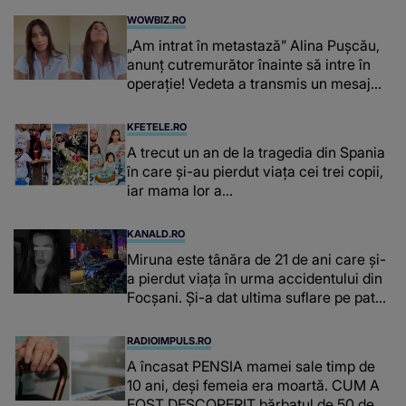
WOWBIZ.RO
„Am intrat în metastază” Alina Pușcău,
anunț cutremurător înainte să intre în
operație! Vedeta a transmis un mesaj
emoționant fanilor
KFETELE.RO
A trecut un an de la tragedia din Spania
în care și-au pierdut viața cei trei copii,
iar mama lor a…
KANALD.RO
Miruna este tânăra de 21 de ani care și-
a pierdut viața în urma accidentului din
Focșani. Și-a dat ultima suflare pe patul
de spital
RADIOIMPULS.RO
A încasat PENSIA mamei sale timp de
10 ani, deși femeia era moartă. CUM A
FOST DESCOPERIT bărbatul de 50 de