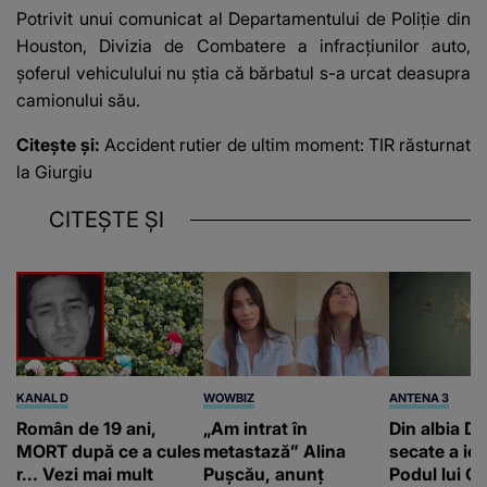
Potrivit unui comunicat al Departamentului de Poliție din
Houston, Divizia de Combatere a infracțiunilor auto,
șoferul vehiculului nu știa că bărbatul s-a urcat deasupra
camionului său.
Citește și:
Accident rutier de ultim moment: TIR răsturnat
la Giurgiu
CITEȘTE ȘI
KANAL D
WOWBIZ
ANTENA 3
Român de 19 ani,
„Am intrat în
Din albia Du
MORT după ce a cules
metastază” Alina
secate a ieși
r... Vezi mai mult
Pușcău, anunț
Podul lui C