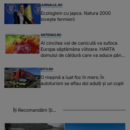
JURNALUL.RO
Ecologism cu japca. Natura 2000
lovește fermierii
ANTENA3.RO
Al cincilea val de caniculă va sufoca
Europa săptămâna viitoare. HARTA
domului de căldură care va aduce până
la 42 de grade Celsius
B1TV.RO
O maşină a luat foc în mers: În
autoturism se aflau doi adulți și un copil
Îți Recomandăm Și...