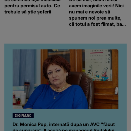
pentru permisul auto. Ce
avem imaginile verii! Nici
trebuie să știe șoferii
nu mai e nevoie să
spunem noi prea multe,
că totul a fost filmat, ba
chiar artistul și-a întrebat
iubita dacă e adevărat! Și
da, frumoasa iubită a lui
Florin Ristei e...
DIGIFM.RO
Dr. Monica Pop, internată după un AVC "făcut
de supărare". Îl acuză pe managerul Spitalului