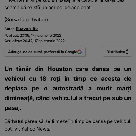
TIR-ul a intrat pe sub un pasaj fără ca șoferul să-și dea
seama că există un pericol de accident.
(Sursa foto: Twitter)
Razvan Ilie
Autor:
Publicat:
20:35, 17 noiembrie 2022
Actualizat:
20:42, 17 noiembrie 2022
Distribuie
Adaugă-ne ca sursă preferată în Google
Un tânăr din Houston care dansa pe un
vehicul cu 18 roți în timp ce acesta de
deplasa pe o autostradă a murit marți
dimineață, când vehiculul a trecut pe sub un
pasaj.
Bărbatul părea să se
filmeze
în timp ce dansa pe vehicul,
potrivit
Yahoo News
.