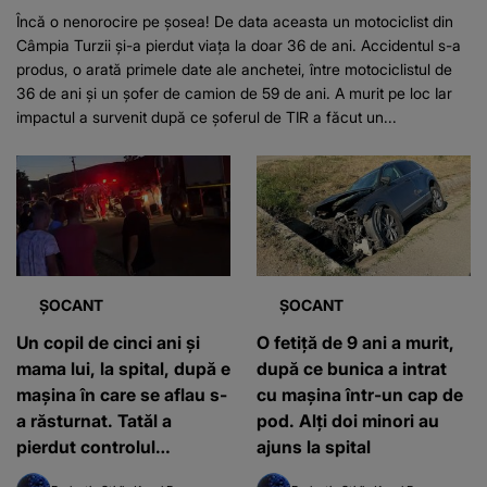
Încă o nenorocire pe șosea! De data aceasta un motociclist din
Câmpia Turzii și-a pierdut viața la doar 36 de ani. Accidentul s-a
produs, o arată primele date ale anchetei, între motociclistul de
36 de ani și un șofer de camion de 59 de ani. A murit pe loc Iar
impactul a survenit după ce șoferul de TIR a făcut un...
ȘOCANT
ȘOCANT
Un copil de cinci ani și
O fetiță de 9 ani a murit,
mama lui, la spital, după e
după ce bunica a intrat
mașina în care se aflau s-
cu mașina într-un cap de
a răsturnat. Tatăl a
pod. Alți doi minori au
pierdut controlul
ajuns la spital
volanului