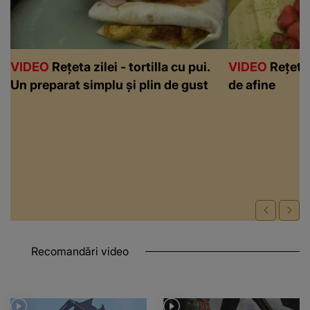
VIDEO
Rețeta zilei - tortilla cu pui.
VIDEO
Rețeta 
Un preparat simplu și plin de gust
de afine
Recomandări video