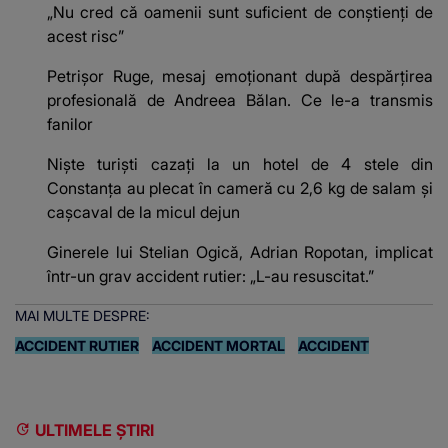
„Nu cred că oamenii sunt suficient de conștienți de
acest risc”
Petrișor Ruge, mesaj emoționant după despărțirea
profesională de Andreea Bălan. Ce le-a transmis
fanilor
Niște turiști cazați la un hotel de 4 stele din
Constanța au plecat în cameră cu 2,6 kg de salam și
cașcaval de la micul dejun
Ginerele lui Stelian Ogică, Adrian Ropotan, implicat
într-un grav accident rutier: „L-au resuscitat.”
MAI MULTE DESPRE:
ACCIDENT RUTIER
ACCIDENT MORTAL
ACCIDENT
ULTIMELE ȘTIRI