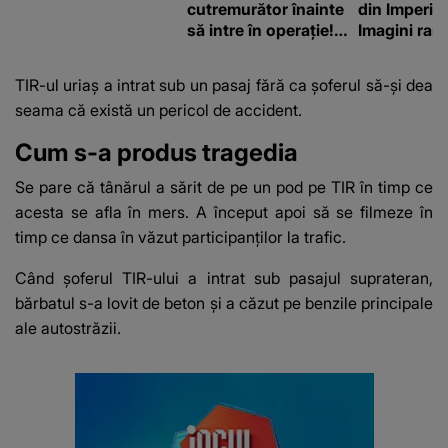
cutremurător înainte
din Imperiu
să intre în operație!
Imagini rare
Vedeta a transmis un
impresiona
mesaj emoționant
construcție
TIR-ul uriaș a intrat
sub un pasaj
fără ca șoferul să-și dea
fanilor
seama că există un pericol de accident.
Cum s-a produs tragedia
Se pare că tânărul a sărit de pe un pod pe TIR în timp ce
acesta se afla în mers. A început apoi să se filmeze în
timp ce dansa în văzut participanților la trafic.
Când șoferul TIR-ului a intrat sub pasajul suprateran,
bărbatul s-a lovit de beton și a căzut pe benzile principale
ale autostrăzii.