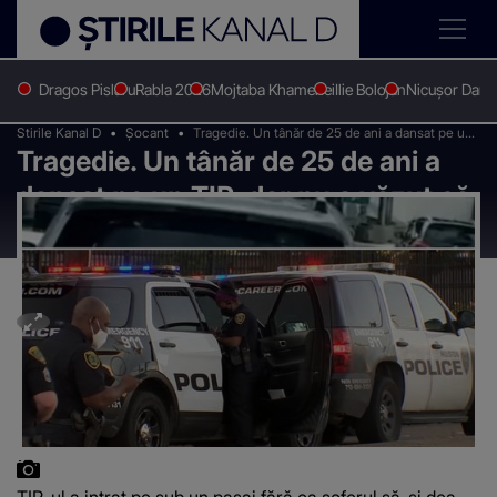
Dragos Pislaru
Rabla 2026
Mojtaba Khamenei
Ilie Bolojan
Nicușor Dan
Stirile Kanal D
Șocant
Tragedie. Un tânăr de 25 de ani a dansat pe un
Tragedie. Un tânăr de 25 de ani a
TIR, dar nu a văzut că se apropie un pod
dansat pe un TIR, dar nu a văzut că
se apropie un pod