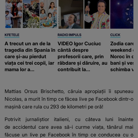
KFETELE
RADIO IMPULS
CLICK
A trecut un an de la
VIDEO Igor Cuciuc
Zodia care 
tragedia din Spania în
cântă despre
weekend de
care și-au pierdut
profesorii care, prin
Noroc în dr
viața cei trei copii, iar
răbdare și dăruire, au
bani și vești
mama lor a…
contribuit la
schimba vii
FORMAREA
OAMENILOR DE
ASTĂZI. Ce spune
Mattias Orsus Brischetto, căruia apropiații îi spuneau
despre dascălii care
Nicolas, a murit în timp ce făcea live pe Facebook dintr-o
lasă amprente
mașină care rula cu 293 de kilometri pe oră!
puternice ÎN
SUFLETELE
Potrivit jurnaliștior italieni, cu câteva luni înainte
ELEVILOR, chiar și
de accidentul care avea să-i curme viața, tânărul mai
după trecerea anilor:
"De fiecare dată
făcuse un live pe Facebook în timp ce conducea cu o