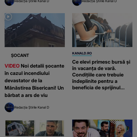
Redacția Știrile Kanal D
Redacția Știrile Kanal D
KANALD.RO
ȘOCANT
Ce elevi primesc bursă și
VIDEO
Noi detalii șocante
în vacanța de vară.
în cazul incendiului
Condițiile care trebuie
devastator de la
îndeplinite pentru a
beneficia de sprijinul
Mănăstirea Bisericani! Un
financiar
bărbat a ars de viu
Redacția Știrile Kanal D