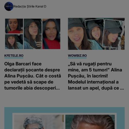
Redacția Știrile Kanal D
KFETELE.RO
WOWBIZ.RO
Olga Barcari face
„Să vă rugați pentru
declarații șocante despre
mine, am 5 tumori” Alina
Alina Pușcău. Cât o costă
Pușcău, în lacrimi!
pe vedetă să scape de
Modelul internațional a
tumorile abia descoperite
lansat un apel, după ce a
de medici: “Încearcă să
fost diagnosticată cu o
strângă și ea niște
boală gravă
fonduri.”