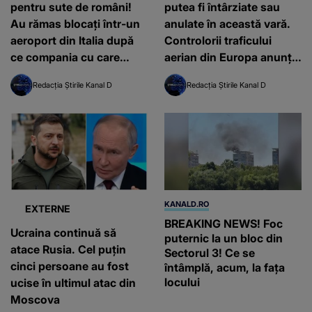
pentru sute de români!
putea fi întârziate sau
Au rămas blocați într-un
anulate în această vară.
aeroport din Italia după
Controlorii traficului
ce compania cu care
aerian din Europa anunță
zburau a anulat cursa
greve
Redacția Știrile Kanal D
Redacția Știrile Kanal D
KANALD.RO
EXTERNE
BREAKING NEWS! Foc
Ucraina continuă să
puternic la un bloc din
atace Rusia. Cel puțin
Sectorul 3! Ce se
cinci persoane au fost
întâmplă, acum, la fața
locului
ucise în ultimul atac din
Moscova