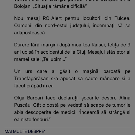
Bolojan: „Situația rămâne dificilă”
Nou mesaj RO-Alert pentru locuitorii din Tulcea.
Oamenii din nord-estul judeţului, îndemnați să se
adăpostească
Durere fără margini după moartea Raisei, fetița de 9
ani ucisă în accidentul de la Cluj. Mesajul sfâșietor al
mamei sale: „Te iubim…”
Un urs care a găsit o mașină parcată pe
Transfăgărășan s-a apucat să caute mâncare și a
făcut prăpăd în ea
Olga Barcari face declarații șocante despre Alina
Pușcău. Cât o costă pe vedetă să scape de tumorile
abia descoperite de medici: “Încearcă să strângă și
ea niște fonduri.”
MAI MULTE DESPRE: