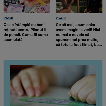
EVZ.RO
VIVA.RO
Ce se întâmplă cu banii
Ce să mai, acum chiar
reținuți pentru Pilonul II
avem imaginile verii! Nici
de pensii. Cum afli suma
nu mai e nevoie să
acumulată
spunem noi prea multe,
că totul a fost filmat, ba
chiar artistul și-a întrebat
iubita dacă e adevărat! Și
da, frumoasa iubită a lui
Florin Ristei e...