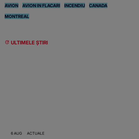
AVION
AVION IN FLACARI
INCENDIU
CANADA
MONTREAL
ULTIMELE ȘTIRI
6 AUG
ACTUALE