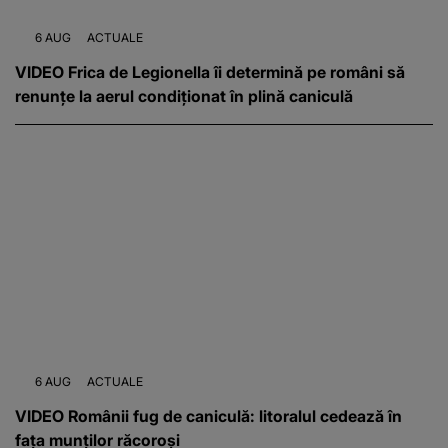
6 AUG
ACTUALE
VIDEO Frica de Legionella îi determină pe români să
renunțe la aerul condiționat în plină caniculă
6 AUG
ACTUALE
VIDEO Românii fug de caniculă: litoralul cedează în
fața munților răcoroși