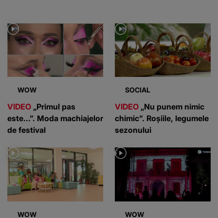
WOW
SOCIAL
VIDEO
„Primul pas
VIDEO
„Nu punem nimic
este...”. Moda machiajelor
chimic”. Roșiile, legumele
de festival
sezonului
WOW
WOW