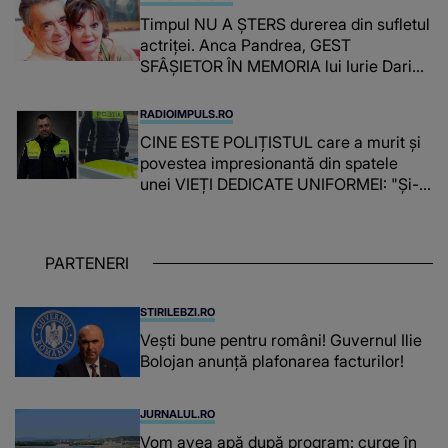
Timpul NU A ȘTERS durerea din sufletul
actriței. Anca Pandrea, GEST
SFÂȘIETOR ÎN MEMORIA lui Iurie Darie:
"A fost copleșitor. Pe măsură ce trece
timpul parcă..."
RADIOIMPULS.RO
CINE ESTE POLIȚISTUL care a murit și
povestea impresionantă din spatele
unei VIEȚI DEDICATE UNIFORMEI: "Și-a
îndeplinit misiunile cu responsabilitate,
iar în relația cu colegii a fost un sprijin,
un sfătuitor și un..."
PARTENERI
STIRILEBZI.RO
Vești bune pentru români! Guvernul Ilie
Bolojan anunță plafonarea facturilor!
JURNALUL.RO
Vom avea apă după program: curge în