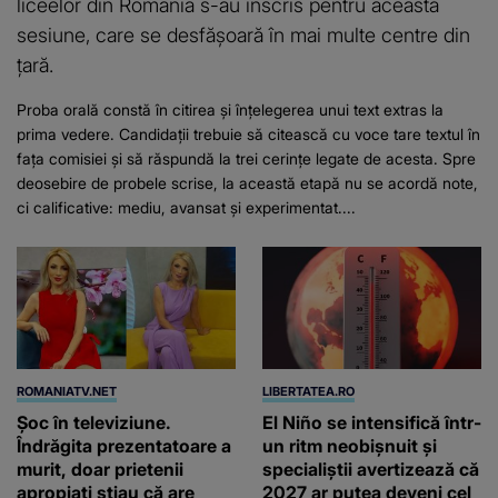
liceelor din România s-au înscris pentru această
sesiune, care se desfășoară în mai multe centre din
țară.
Proba orală constă în citirea și înțelegerea unui text extras la
prima vedere. Candidații trebuie să citească cu voce tare textul în
fața comisiei și să răspundă la trei cerințe legate de acesta. Spre
deosebire de probele scrise, la această etapă nu se acordă note,
ci calificative: mediu, avansat și experimentat....
ROMANIATV.NET
LIBERTATEA.RO
Şoc în televiziune.
El Niño se intensifică într-
Îndrăgita prezentatoare a
un ritm neobișnuit și
murit, doar prietenii
specialiștii avertizează că
apropiaţi ştiau că are
2027 ar putea deveni cel