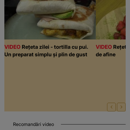
VIDEO
Rețeta zilei - tortilla cu pui.
VIDEO
Rețeta 
Un preparat simplu și plin de gust
de afine
Recomandări video