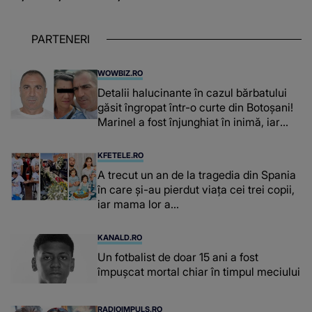
PARTENERI
WOWBIZ.RO
Detalii halucinante în cazul bărbatului
găsit îngropat într-o curte din Botoșani!
Marinel a fost înjunghiat în inimă, iar
concubina lui se numără printre
suspecți
KFETELE.RO
A trecut un an de la tragedia din Spania
în care și-au pierdut viața cei trei copii,
iar mama lor a…
KANALD.RO
Un fotbalist de doar 15 ani a fost
împușcat mortal chiar în timpul meciului
RADIOIMPULS.RO