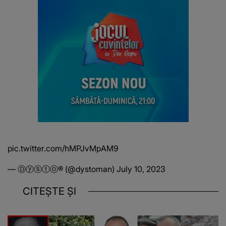
pic.twitter.com/hMPJvMpAM9
— Ⓓⓨⓢⓣⓞ®️ (@dystoman)
July 10, 2023
CITEȘTE ȘI