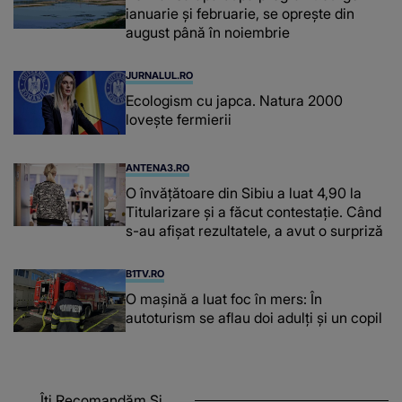
ianuarie și februarie, se oprește din
august până în noiembrie
JURNALUL.RO
Ecologism cu japca. Natura 2000
lovește fermierii
ANTENA3.RO
O învățătoare din Sibiu a luat 4,90 la
Titularizare și a făcut contestație. Când
s-au afișat rezultatele, a avut o surpriză
B1TV.RO
O maşină a luat foc în mers: În
autoturism se aflau doi adulți și un copil
Îți Recomandăm Și...