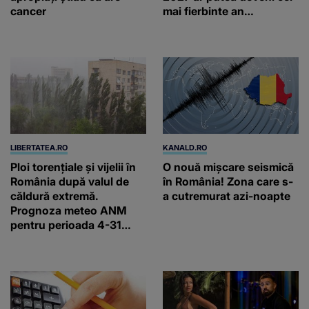
cancer
mai fierbinte an
înregistrat vreodată
LIBERTATEA.RO
KANALD.RO
Ploi torențiale și vijelii în
O nouă mișcare seismică
România după valul de
în România! Zona care s-
căldură extremă.
a cutremurat azi-noapte
Prognoza meteo ANM
pentru perioada 4-31
august 2026