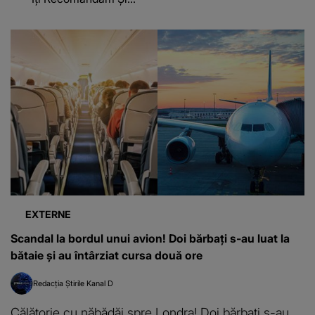
EXTERNE
Scandal la bordul unui avion! Doi bărbați s-au luat la
bătaie și au întârziat cursa două ore
Redacția Știrile Kanal D
Călătorie cu năbădăi spre Londra! Doi bărbaţi s-au