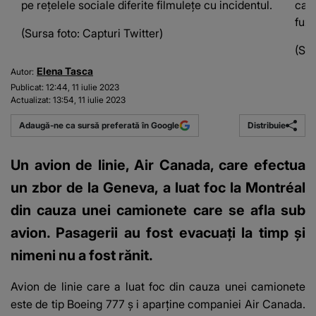
pe rețelele sociale diferite filmulețe cu incidentul.
cami
fuze
(Sursa foto: Capturi Twitter)
(Sur
Elena Tasca
Autor:
Publicat:
12:44, 11 iulie 2023
Actualizat:
13:54, 11 iulie 2023
Distribuie
Adaugă-ne ca sursă preferată în Google
Un avion de linie, Air Canada, care efectua
un zbor de la Geneva, a luat foc la Montréal
din cauza unei camionete care se afla sub
avion. Pasagerii au fost evacuați la timp și
nimeni nu a fost rănit.
Avion de linie care a luat foc din cauza unei camionete
este de tip Boeing 777 ș
i aparține companiei Air Canada.