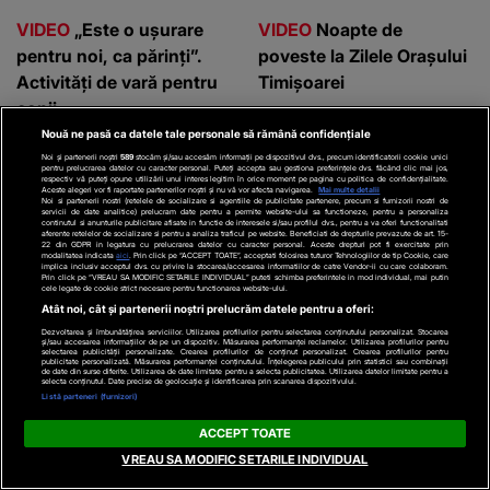
VIDEO
„Este o ușurare
VIDEO
Noapte de
pentru noi, ca părinți”.
poveste la Zilele Orașului
Activități de vară pentru
Timișoarei
copii
Nouă ne pasă ca datele tale personale să rămână confidențiale
Noi și partenerii noștri
589
stocăm și/sau accesăm informații pe dispozitivul dvs., precum identificatorii cookie unici
pentru prelucrarea datelor cu caracter personal. Puteți accepta sau gestiona preferințele dvs. făcând clic mai jos,
respectiv vă puteți opune utilizării unui interes legitim în orice moment pe pagina cu politica de confidențialitate.
Aceste alegeri vor fi raportate partenerilor noștri și nu vă vor afecta navigarea.
Mai multe detalii
Parteneri
Noi si partenerii nostri (retelele de socializare si agentiile de publicitate partenere, precum si furnizorii nostri de
servicii de date analitice) prelucram date pentru a permite website-ului sa functioneze, pentru a personaliza
continutul si anunturile publicitare afisate in functie de interesele si/sau profilul dvs., pentru a va oferi functionalitati
aferente retelelor de socializare si pentru a analiza traficul pe website. Beneficiati de drepturile prevazute de art. 15-
22 din GDPR in legatura cu prelucrarea datelor cu caracter personal. Aceste drepturi pot fi exercitate prin
modalitatea indicata
aici
. Prin click pe “ACCEPT TOATE”, acceptati folosirea tuturor Tehnologiilor de tip Cookie, care
implica inclusiv acceptul dvs. cu privire la stocarea/accesarea informatiilor de catre Vendor-ii cu care colaboram.
Prin click pe “VREAU SA MODIFIC SETARILE INDIVIDUAL” puteti schimba preferintele in mod individual, mai putin
cele legate de cookie strict necesare pentru functionarea website-ului.
Atât noi, cât și partenerii noștri prelucrăm datele pentru a oferi:
Dezvoltarea și îmbunătățirea serviciilor. Utilizarea profilurilor pentru selectarea conținutului personalizat. Stocarea
și/sau accesarea informațiilor de pe un dispozitiv. Măsurarea performanței reclamelor. Utilizarea profilurilor pentru
selectarea publicității personalizate. Crearea profilurilor de conținut personalizat. Crearea profilurilor pentru
publicitate personalizată. Măsurarea performanței conținutului. Înțelegerea publicului prin statistici sau combinații
de date din surse diferite. Utilizarea de date limitate pentru a selecta publicitatea. Utilizarea datelor limitate pentru a
selecta conținutul. Date precise de geolocație și identificarea prin scanarea dispozitivului.
Listă parteneri (furnizori)
ACCEPT TOATE
VREAU SA MODIFIC SETARILE INDIVIDUAL
WOWBIZ.RO
KANALD.RO