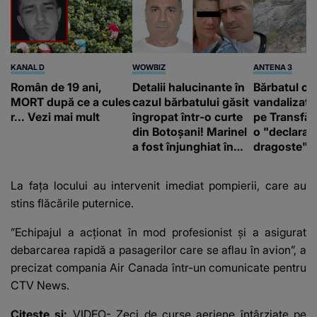
KANAL D
WOWBIZ
ANTENA 3
Român de 19 ani,
Detalii halucinante în
Bărbatul ca
MORT după ce a cules
cazul bărbatului găsit
vandalizat 
r... Vezi mai mult
îngropat într-o curte
pe Transfă
din Botoșani! Marinel
o "declaraţ
a fost înjunghiat în
dragoste" e
inimă, iar concubina
poliție și c
lui se numără printre
mediu
La fața locului au intervenit imediat pompierii, care au
suspecți
stins flăcările puternice.
”Echipajul a acţionat în mod profesionist şi a asigurat
debarcarea rapidă a pasagerilor care se aflau în avion”, a
precizat compania Air Canada într-un comunicate pentru
CTV News.
Citește și:
VIDEO- Zeci de curse aeriene întârziate pe