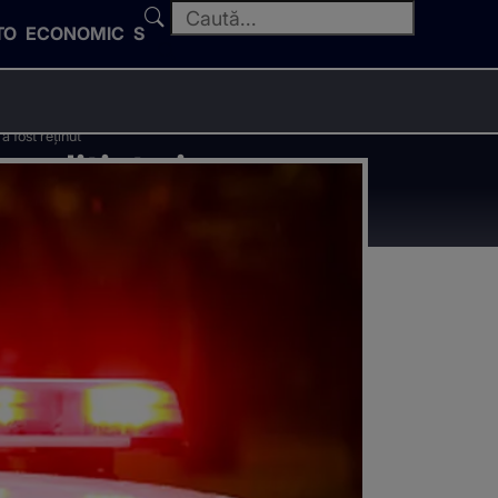
TO
ECONOMIC
SPORT
a fost reținut
poliţist şi
fost reținut