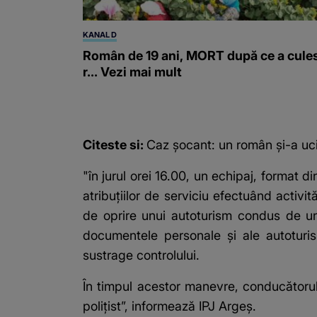
KANAL D
Român de 19 ani, MORT după ce a cule
r... Vezi mai mult
Citeste si:
Caz șocant: un român și-a ucis
"în jurul orei 16.00, un echipaj, format di
atribuţiilor de serviciu efectuând activ
de oprire unui autoturism condus de un 
documentele personale şi ale autoturis
sustrage controlului.
În timpul acestor manevre, conducătorul a
poliţist”, informează IPJ Argeş.