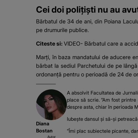
Cei doi poliţişti nu au avu
Bărbatul de 34 de ani, din Poiana Laculu
pe drumurile publice.
Citeste si:
VIDEO- Bărbatul care a accide
Marţi, în baza mandatului de aducere emis
bărbat la sediul Parchetului de pe lângă
ordonanţă pentru o perioadă de 24 de ore
A absolvit Facultatea de Jurnalism
place să scrie. ”Am fost printre
despre asta, chiar în perioada M
Iubește dansul și să-și petreacă 
Diana
Bostan
”Îmi plac subiectele picante, dar
Autor