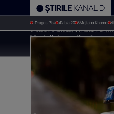
Dragos Pislaru
Rabla 2026
Mojtaba Khamenei
Stirile Kanal D
Stiri actuale
Un bărbat din Argeș a căl
Un bărbat din Argeș 
l-a acroşat cu autotu