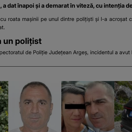
 a dat înapoi şi a demarat în viteză, cu intenţia de
 cu roata maşinii
pe unul dintre poliţişti şi l-a acroşat c
at.
 un polițist
Inspectoratul de Poliţie Judeţean Argeş, incidentul a avu