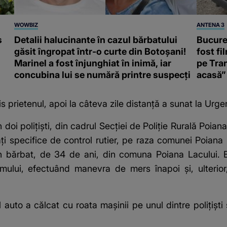
WOWBIZ
ANTENA 3
s
Detalii halucinante în cazul bărbatului
Bucureș
găsit îngropat într-o curte din Botoșani!
fost fi
Marinel a fost înjunghiat în inimă, iar
pe Tran
concubina lui se numără printre suspecți
acasă”
 prietenul, apoi la câteva zile distanță a sunat la Urge
n doi poliţişti, din cadrul Secţiei de Poliţie Rurală Poian
ităţi specifice de control rutier, pe raza comunei Poian
bărbat, de 34 de ani, din comuna Poiana Lacului. Băr
mului, efectuând manevra de mers înapoi şi, ulterior
uto a călcat cu roata maşinii pe unul dintre poliţişti 