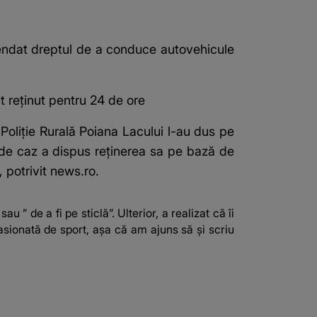
spendat dreptul de a conduce autovehicule
t reţinut pentru 24 de ore
 Poliţie Rurală Poiana Lacului l-au dus pe
l de caz a dispus reţinerea sa pe bază de
 potrivit news.ro.
 ” de a fi pe sticlă”. Ulterior, a realizat că îi
asionată de sport, așa că am ajuns să și scriu