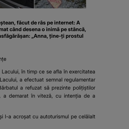
tean, făcut de râs pe internet: A
lmat când desena o inimă pe stâncă,
sfăgărășan: „Anna, ține-ți prostul
nțe
a Lacului, în timp ce se afla în exercitatea
a Lacului, a efectuat semnal regulamentar
batul a refuzat să prezinte poliţiştilor
, a demarat în viteză, cu intenţia de a
şi l-a acroşat cu autoturismul pe celălalt