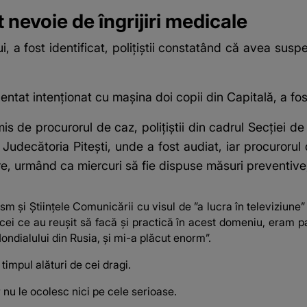
t nevoie de îngrijiri medicale
i, a fost identificat, poliţiştii constatând că avea su
ntat intenţionat cu maşina doi copii din Capitală, a fos
 de procurorul de caz, poliţiştii din cadrul Secţiei de
 Judecătoria Piteşti, unde
a fost audiat
, iar procuroru
, urmând ca miercuri să fie dispuse măsuri preventive,
 și Științele Comunicării cu visul de ”a lucra în televiziune” sau
 cei ce au reușit să facă și practică în acest domeniu, eram p
ondialului din Rusia, și mi-a plăcut enorm”.
timpul alături de cei dragi.
 nu le ocolesc nici pe cele serioase.