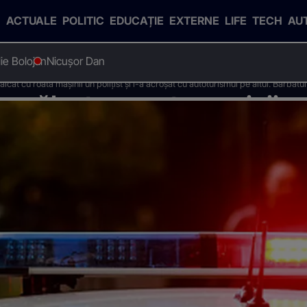
ACTUALE
POLITIC
EDUCAȚIE
EXTERNE
LIFE
TECH
AU
Ilie Bolojan
Nicușor Dan
cat cu roata maşinii un poliţist şi l-a acroşat cu autoturismul pe altul. Bărbatul 
a călcat cu roata maşinii un 
rismul pe altul. Bărbatul a 