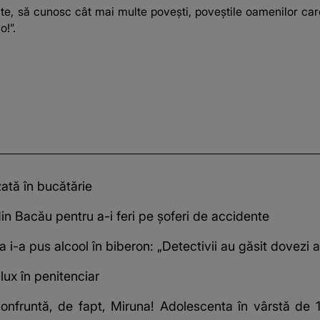
e, să cunosc cât mai multe povești, poveștile oamenilor care î
o!”.
zată în bucătărie
din Bacău pentru a-i feri pe șoferi de accidente
 i-a pus alcool în biberon: „Detectivii au găsit dovezi a
lux în penitenciar
confruntă, de fapt, Miruna! Adolescenta în vârstă de 