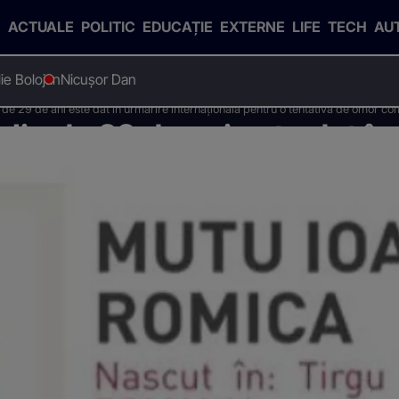
ACTUALE
POLITIC
EDUCAȚIE
EXTERNE
LIFE
TECH
AU
Ilie Bolojan
Nicușor Dan
de 29 de ani este dat în urmărire internațională pentru o tentativă de omor com
Jiu de 29 de ani este dat în
u o tentativă de omor comis