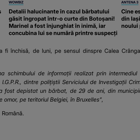
WOWBIZ
ANTENA 3
s
Detalii halucinante în cazul bărbatului
Cine e
găsit îngropat într-o curte din Botoșani!
din Iaș
Marinel a fost înjunghiat în inimă, iar
noului
concubina lui se numără printre suspecți
a fi închisă, de luni, pe sensul dinspre Calea Crânga
 schimbului de informaţii realizat prin intermediul 
.G.P.R., dintre poliţiştii Serviciului de Investigaţii Cr
a, a fost depistat un bărbat, de 29 de ani, din municip
e omor, pe teritoriul Belgiei, în Bruxelles”
,
ţia Română.