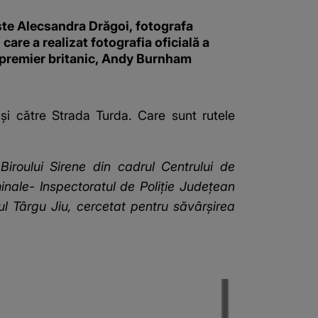
ste Alecsandra Drăgoi, fotografa
i care a realizat fotografia oficială a
 premier britanic, Andy Burnham
și către Strada Turda. Care sunt rutele
Biroului Sirene din cadrul Centrului de
iminale- Inspectoratul de Poliţie Judeţean
iul Târgu Jiu, cercetat pentru săvârşirea