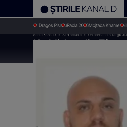
Dragos Pislaru
Rabla 2026
Mojtaba Khamenei
Stirile Kanal D
Stiri actuale
Un bărbat din Târgu Jiu 
Un bărbat din Târgu 
internațională pentr