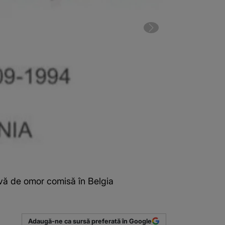
tivă de omor comisă în Belgia
2 din 2 | Un b
(Sursa foto: P
Adaugă-ne ca sursă preferată în Google