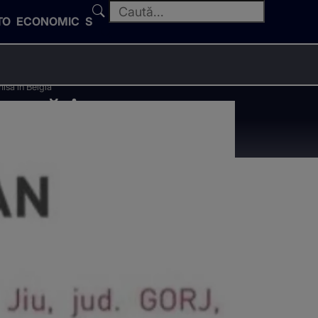
TO
ECONOMIC
SPORT
isă în Belgia
 urmărire
ă în Belgia