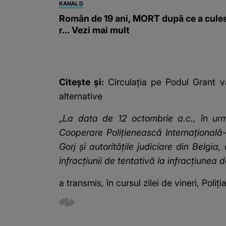
KANAL D
Român de 19 ani, MORT după ce a cule
r... Vezi mai mult
Citește și:
Circulația pe Podul Grant v
alternative
„La data de 12 octombrie a.c., în urma
Cooperare Poliţienească Internaţională- I
Gorj şi autorităţile judiciare din Belgi
infracţiunii de tentativă la infracţiunea d
a transmis, în cursul zilei de vineri, Poli