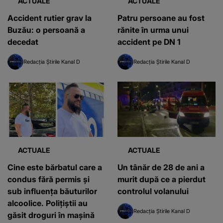
ACTUALE
ACTUALE
Accident rutier grav la
Patru persoane au fost
Buzău: o persoană a
rănite în urma unui
decedat
accident pe DN 1
Redacția Știrile Kanal D
Redacția Știrile Kanal D
ACTUALE
ACTUALE
Cine este bărbatul care a
Un tânăr de 28 de ani a
condus fără permis și
murit după ce a pierdut
sub influența băuturilor
controlul volanului
alcoolice. Polițiștii au
Redacția Știrile Kanal D
găsit droguri în mașină