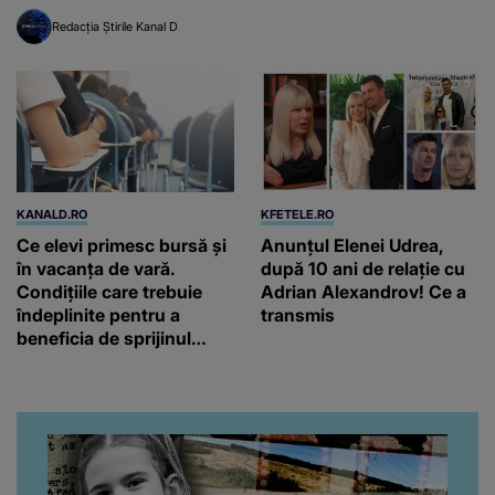
Redacția Știrile Kanal D
KANALD.RO
KFETELE.RO
Ce elevi primesc bursă și
Anunțul Elenei Udrea,
în vacanța de vară.
după 10 ani de relație cu
Condițiile care trebuie
Adrian Alexandrov! Ce a
îndeplinite pentru a
transmis
beneficia de sprijinul
financiar