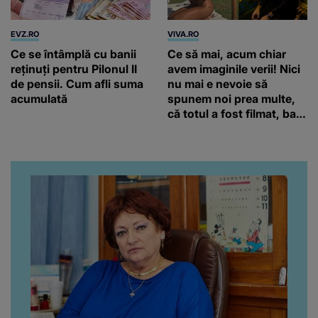
EVZ.RO
VIVA.RO
Ce se întâmplă cu banii
Ce să mai, acum chiar
reținuți pentru Pilonul II
avem imaginile verii! Nici
de pensii. Cum afli suma
nu mai e nevoie să
acumulată
spunem noi prea multe,
că totul a fost filmat, ba
chiar artistul și-a întrebat
iubita dacă e adevărat! Și
da, frumoasa iubită a lui
Florin Ristei e...