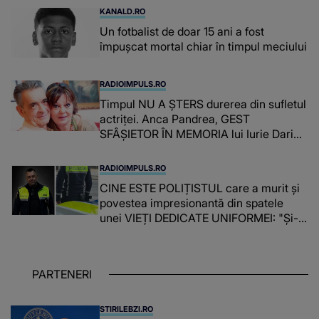
KANALD.RO
Un fotbalist de doar 15 ani a fost
împușcat mortal chiar în timpul meciului
RADIOIMPULS.RO
Timpul NU A ȘTERS durerea din sufletul
actriței. Anca Pandrea, GEST
SFÂȘIETOR ÎN MEMORIA lui Iurie Darie:
"A fost copleșitor. Pe măsură ce trece
timpul parcă..."
RADIOIMPULS.RO
CINE ESTE POLIȚISTUL care a murit și
povestea impresionantă din spatele
unei VIEȚI DEDICATE UNIFORMEI: "Și-a
îndeplinit misiunile cu responsabilitate,
iar în relația cu colegii a fost un sprijin,
un sfătuitor și un..."
PARTENERI
STIRILEBZI.RO