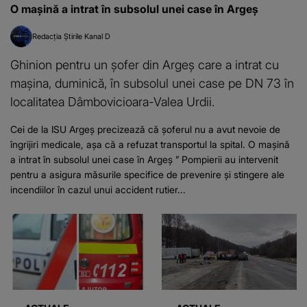
O mașină a intrat în subsolul unei case în Argeș
Redacția Știrile Kanal D
Ghinion pentru un șofer din Argeș care a intrat cu
mașina, duminică, în subsolul unei case pe DN 73 în
localitatea Dâmbovicioara-Valea Urdii.
Cei de la ISU Argeș precizează că șoferul nu a avut nevoie de
îngrijiri medicale, așa că a refuzat transportul la spital. O mașină
a intrat în subsolul unei case în Argeș ” Pompierii au intervenit
pentru a asigura măsurile specifice de prevenire şi stingere ale
incendiilor în cazul unui accident rutier...