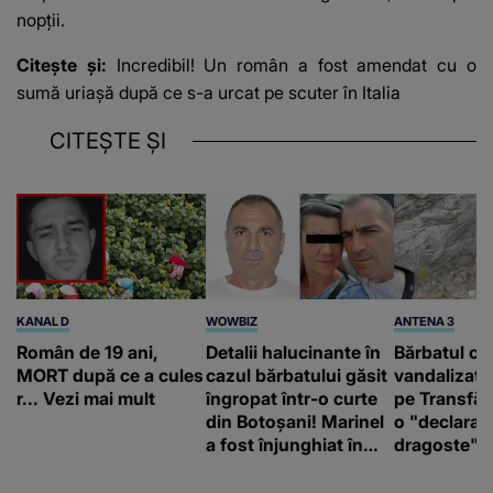
nopții.
Citește și:
Incredibil! Un român a fost amendat cu o
sumă uriașă după ce s-a urcat pe scuter în Italia
CITEȘTE ȘI
KANAL D
WOWBIZ
ANTENA 3
Român de 19 ani,
Detalii halucinante în
Bărbatul ca
MORT după ce a cules
cazul bărbatului găsit
vandalizat 
r... Vezi mai mult
îngropat într-o curte
pe Transfă
din Botoșani! Marinel
o "declaraţ
a fost înjunghiat în
dragoste" e
inimă, iar concubina
poliție și c
lui se numără printre
mediu