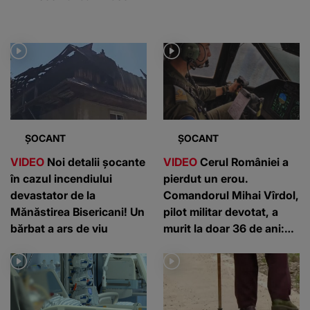
ȘOCANT
ȘOCANT
VIDEO
Noi detalii șocante
VIDEO
Cerul României a
în cazul incendiului
pierdut un erou.
devastator de la
Comandorul Mihai Vîrdol,
Mănăstirea Bisericani! Un
pilot militar devotat, a
bărbat a ars de viu
murit la doar 36 de ani:
”Un om de nota 10”