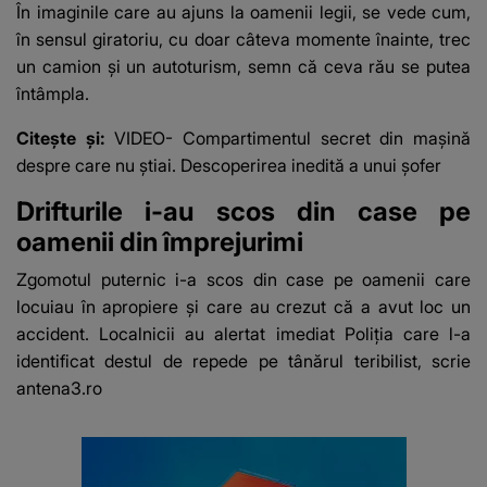
În imaginile care au ajuns la oamenii legii, se vede cum,
suspecți
în sensul giratoriu, cu doar câteva momente înainte, trec
un camion și un autoturism, semn că ceva rău se putea
întâmpla.
Citește și:
VIDEO- Compartimentul secret din mașină
despre care nu știai. Descoperirea inedită a unui șofer
Drifturile i-au scos din case pe
oamenii din împrejurimi
Zgomotul puternic i-a scos din case pe oamenii care
locuiau în apropiere și care au crezut că a avut loc un
accident. Localnicii au alertat imediat Poliția care l-a
identificat destul de repede pe tânărul teribilist, scrie
antena3.ro