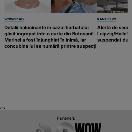
WOWBIZ.RO
KANALD.RO
Detalii halucinante în cazul bărbatului
Alertă de secur
găsit îngropat într-o curte din Botoșani!
Leipzig/Halle! T
Marinel a fost înjunghiat în inimă, iar
suspendat după
concubina lui se numără printre suspecți
Next
Previous
Parteneri: