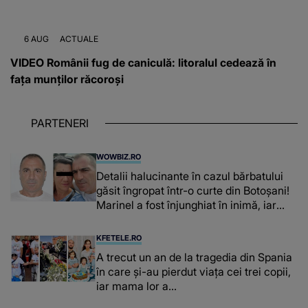
6 AUG
ACTUALE
VIDEO Românii fug de caniculă: litoralul cedează în
fața munților răcoroși
PARTENERI
WOWBIZ.RO
Detalii halucinante în cazul bărbatului
găsit îngropat într-o curte din Botoșani!
Marinel a fost înjunghiat în inimă, iar
concubina lui se numără printre
suspecți
KFETELE.RO
A trecut un an de la tragedia din Spania
în care și-au pierdut viața cei trei copii,
iar mama lor a…