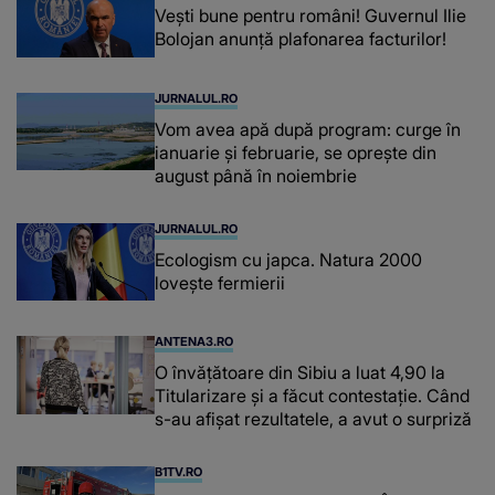
Vești bune pentru români! Guvernul Ilie
Bolojan anunță plafonarea facturilor!
JURNALUL.RO
Vom avea apă după program: curge în
ianuarie și februarie, se oprește din
august până în noiembrie
JURNALUL.RO
Ecologism cu japca. Natura 2000
lovește fermierii
ANTENA3.RO
O învățătoare din Sibiu a luat 4,90 la
Titularizare și a făcut contestație. Când
s-au afișat rezultatele, a avut o surpriză
B1TV.RO