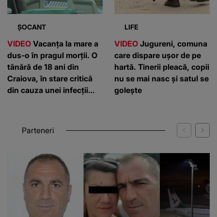
ȘOCANT
LIFE
VIDEO
Vacanța la mare a
VIDEO
Jugureni, comuna
dus-o în pragul morții. O
care dispare ușor de pe
tânără de 18 ani din
hartă. Tinerii pleacă, copii
Craiova, în stare critică
nu se mai nasc și satul se
din cauza unei infecții
golește
rare
Parteneri