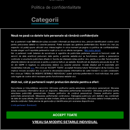
Politica de confidentialitate
Categorii
Stiri actuale
Nouă ne pasă ca datele tale personale să rămână confidențiale
Stiri Politice
Noi și partenerii noștri
589
stocăm și/sau accesăm informații pe dispozitivul dvs., precum identificatorii cookie unici
pentru prelucrarea datelor cu caracter personal. Puteți accepta sau gestiona preferințele dvs. făcând clic mai jos,
Educatie
respectiv vă puteți opune utilizării unui interes legitim în orice moment pe pagina cu politica de confidențialitate.
Aceste alegeri vor fi raportate partenerilor noștri și nu vă vor afecta navigarea.
Mai multe detalii
Noi si partenerii nostri (retelele de socializare si agentiile de publicitate partenere, precum si furnizorii nostri de
Stiri externe
servicii de date analitice) prelucram date pentru a permite website-ului sa functioneze, pentru a personaliza
continutul si anunturile publicitare afisate in functie de interesele si/sau profilul dvs., pentru a va oferi functionalitati
aferente retelelor de socializare si pentru a analiza traficul pe website. Beneficiati de drepturile prevazute de art. 15-
Life
22 din GDPR in legatura cu prelucrarea datelor cu caracter personal. Aceste drepturi pot fi exercitate prin
modalitatea indicata
aici
. Prin click pe “ACCEPT TOATE”, acceptati folosirea tuturor Tehnologiilor de tip Cookie, care
Tech
implica inclusiv acceptul dvs. cu privire la stocarea/accesarea informatiilor de catre Vendor-ii cu care colaboram.
Prin click pe “VREAU SA MODIFIC SETARILE INDIVIDUAL” puteti schimba preferintele in mod individual, mai putin
cele legate de cookie strict necesare pentru functionarea website-ului.
Stiri auto
Atât noi, cât și partenerii noștri prelucrăm datele pentru a oferi:
Stiri economice
Dezvoltarea și îmbunătățirea serviciilor. Utilizarea profilurilor pentru selectarea conținutului personalizat. Stocarea
și/sau accesarea informațiilor de pe un dispozitiv. Măsurarea performanței reclamelor. Utilizarea profilurilor pentru
selectarea publicității personalizate. Crearea profilurilor de conținut personalizat. Crearea profilurilor pentru
Sport
publicitate personalizată. Măsurarea performanței conținutului. Înțelegerea publicului prin statistici sau combinații
de date din surse diferite. Utilizarea de date limitate pentru a selecta publicitatea. Utilizarea datelor limitate pentru a
selecta conținutul. Date precise de geolocație și identificarea prin scanarea dispozitivului.
Listă parteneri (furnizori)
Contact
ACCEPT TOATE
Bd. Mărăști 65-67,
VREAU SA MODIFIC SETARILE INDIVIDUAL
Romexpo Intrarea C,