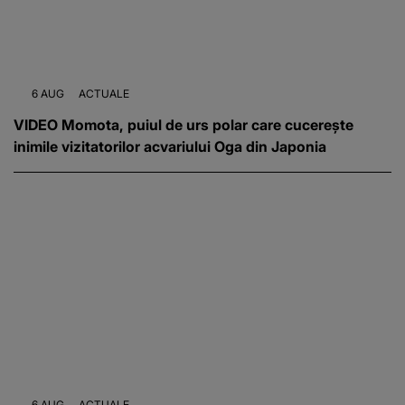
6 AUG
ACTUALE
VIDEO Momota, puiul de urs polar care cucerește
inimile vizitatorilor acvariului Oga din Japonia
6 AUG
ACTUALE