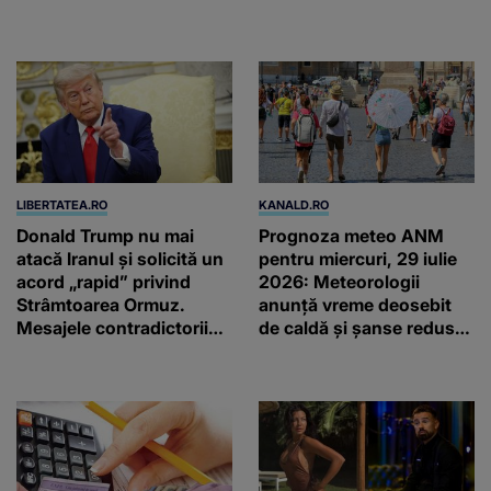
LIBERTATEA.RO
KANALD.RO
Donald Trump nu mai
Prognoza meteo ANM
atacă Iranul și solicită un
pentru miercuri, 29 iulie
acord „rapid” privind
2026: Meteorologii
Strâmtoarea Ormuz.
anunță vreme deosebit
Mesajele contradictorii
de caldă și șanse reduse
trimise de Teheran
de precipitații