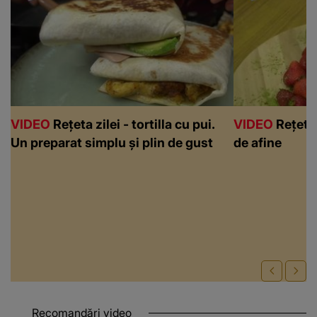
VIDEO
Rețeta zilei - tortilla cu pui.
VIDEO
Rețeta 
Un preparat simplu și plin de gust
de afine
Recomandări video