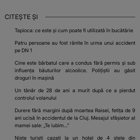
CITEȘTE ȘI
Tapioca: ce este și cum poate fi utilizată în bucătărie
Patru persoane au fost rănite în urma unui accident
pe DN 1
Cine este bărbatul care a condus fără permis și sub
influența băuturilor alcoolice. Polițiștii au găsit
droguri în mașină
Un tânăr de 28 de ani a murit după ce a pierdut
controlul volanului
Durere fără margini după moartea Raisei, fetița de 9
ani ucisă în accidentul de la Cluj. Mesajul sfâșietor al
mamei sale: „Te iubim…”
Niște turiști cazați la un hotel de 4 stele din