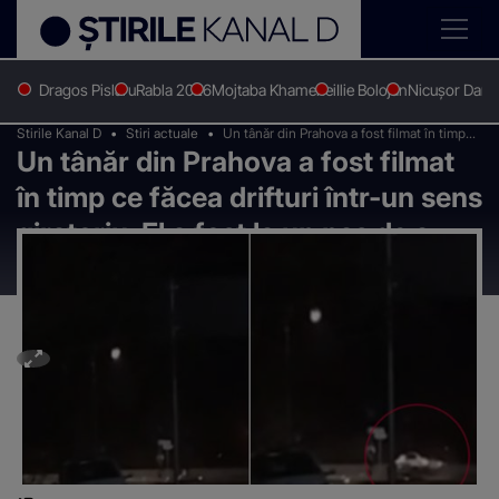
Dragos Pislaru
Rabla 2026
Mojtaba Khamenei
Ilie Bolojan
Nicușor Dan
Stirile Kanal D
Stiri actuale
Un tânăr din Prahova a fost filmat în timp
Un tânăr din Prahova a fost filmat
ce făcea drifturi într-un sens giratoriu. El a
fost la un pas de a provoca o tragedie
în timp ce făcea drifturi într-un sens
giratoriu. El a fost la un pas de a
provoca o tragedie