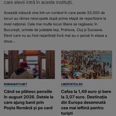
care elevii intră în aceste instituții.
Această măsură vine într-un context în care peste 33.000 de
locuri au rămas neocupate după prima etapă de repartizare la
nivel național. Cele mai multe locuri libere se regăsesc în
București, urmate de județele Iași, Prahova, Cluj și Suceava.
Elevii care nu au fost repartizați încă mai au o șansă în etapa a
doua...
ROMANIATV.NET
LIBERTATEA.RO
Când se plătesc pensiile
Cafea la 1,49 euro și bere
în august 2026. Datele la
la 3,07 euro. Destinația
care ajung banii prin
din Europa desemnată
Poșta Română și pe card
cea mai ieftină pentru
turiști