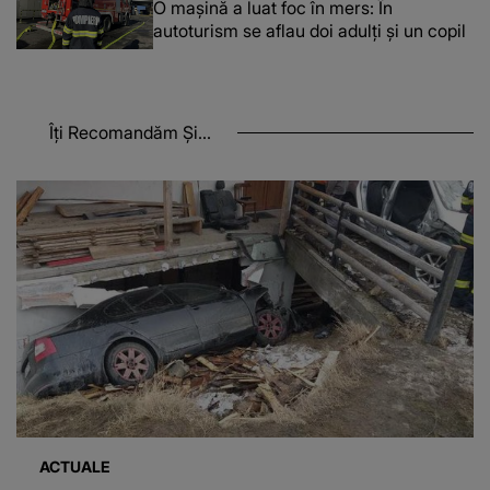
O maşină a luat foc în mers: În
autoturism se aflau doi adulți și un copil
Îți Recomandăm Și...
ACTUALE