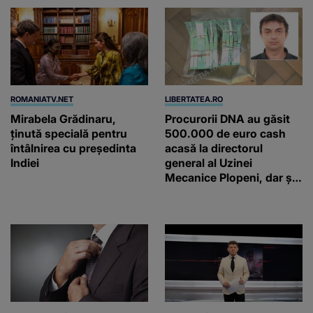
ROMANIATV.NET
LIBERTATEA.RO
Mirabela Grădinaru,
Procurorii DNA au găsit
ţinută specială pentru
500.000 de euro cash
întâlnirea cu preşedinta
acasă la directorul
Indiei
general al Uzinei
Mecanice Plopeni, dar și
două ceasuri Patek
Philippe și Rolex