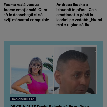
Foame reală versus
Andreea Ibacka a
foame emoțională: Cum
izbucnit în plâns! Ce a
să le deosebești și să
emoționat-o până la
eviți mâncatul compulsiv
lacrimi pe vedetă: „Nu-mi
mai e rușine să fiu
vulnerabilă”
RADIOIMPULS.RO
DE CE A ALES Daniel Balaciu să fie cu Dana