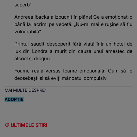
superb”
Andreea Ibacka a izbucnit în plâns! Ce a emoționat-o
până la lacrimi pe vedetă: „Nu-mi mai e rușine să fiu
vulnerabilă”
Prințul saudit descoperit fără viață într-un hotel de
lux din Londra a murit din cauza unui amestec de
alcool și droguri
Foame reală versus foame emoțională: Cum să le
deosebești și să eviți mâncatul compulsiv
MAI MULTE DESPRE:
ADOPTIE
ULTIMELE ȘTIRI