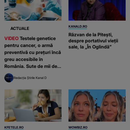
KANALD.RO
ACTUALE
Răzvan de la Pitești,
VIDEO
Testele genetice
despre portativul vieții
pentru cancer, o armă
sale, la „În Oglindă”
preventivă cu prețuri încă
greu accesibile în
România. Sute de mii de
români, diagnosticați
Redacția Știrile Kanal D
anual
KFETELE.RO
WOWBIZ.RO