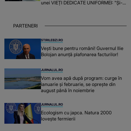
unei VIEȚI DEDICATE UNIFORMEI: "Și-a
îndeplinit misiunile cu responsabilitate,
iar în relația cu colegii a fost un sprijin,
un sfătuitor și un..."
PARTENERI
STIRILEBZI.RO
Vești bune pentru români! Guvernul Ilie
Bolojan anunță plafonarea facturilor!
JURNALUL.RO
Vom avea apă după program: curge în
ianuarie și februarie, se oprește din
august până în noiembrie
JURNALUL.RO
Ecologism cu japca. Natura 2000
lovește fermierii