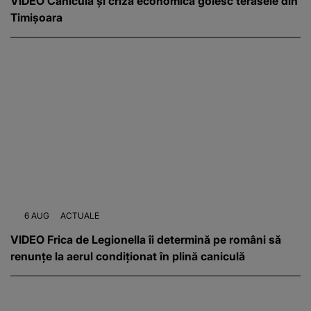
VIDEO Canicula și criza economică golesc terasele din
Timișoara
6 AUG
ACTUALE
VIDEO Frica de Legionella îi determină pe români să
renunțe la aerul condiționat în plină caniculă