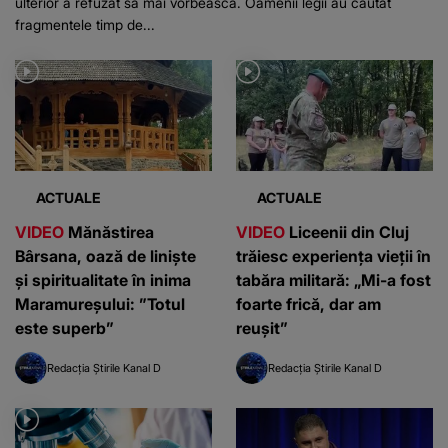
ulterior a refuzat să mai vorbească. Oamenii legii au căutat
fragmentele timp de...
ACTUALE
ACTUALE
VIDEO
Mănăstirea
VIDEO
Liceenii din Cluj
Bârsana, oază de liniște
trăiesc experiența vieții în
și spiritualitate în inima
tabăra militară: „Mi-a fost
Maramureșului: ”Totul
foarte frică, dar am
este superb”
reușit”
Redacția Știrile Kanal D
Redacția Știrile Kanal D