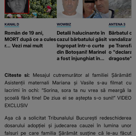
KANAL D
WOWBIZ
ANTENA 3
Român de 19 ani,
Detalii halucinante în
Bărbatul ca
MORT după ce a cules
cazul bărbatului găsit
vandalizat 
r... Vezi mai mult
îngropat într-o curte
pe Transfă
din Botoșani! Marinel
o "declaraţ
a fost înjunghiat în
dragoste" e
inimă, iar concubina
poliție și c
lui se numără printre
mediu
Citeste si:
Mesajul cutremurător al familiei Șărămăt!
suspecți
Asistenții maternali Mariana și Vasile s-au filmat cu
lacrimi în ochi: ”Sorina, sora ta nu vrea să meargă la
școală fără tine! De ziua ei se aștepta s-o suni!” VIDEO
EXCLUSIV
Așa că a solicitat Tribunalului București redeschiderea
dosarului adopției și judecarea cauzei în lumina unor
falsuri pe care familia Șărămăt susține că le-au făcut