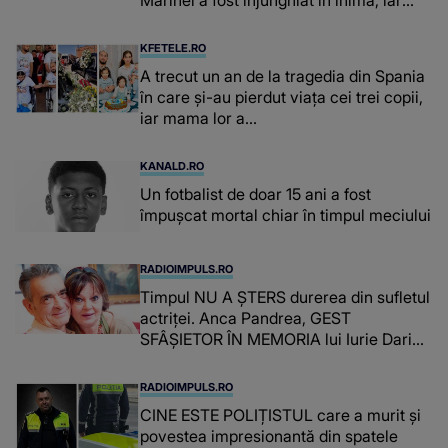
concubina lui se numără printre
suspecți
KFETELE.RO
A trecut un an de la tragedia din Spania
în care și-au pierdut viața cei trei copii,
iar mama lor a…
KANALD.RO
Un fotbalist de doar 15 ani a fost
împușcat mortal chiar în timpul meciului
RADIOIMPULS.RO
Timpul NU A ȘTERS durerea din sufletul
actriței. Anca Pandrea, GEST
SFÂȘIETOR ÎN MEMORIA lui Iurie Darie:
"A fost copleșitor. Pe măsură ce trece
timpul parcă..."
RADIOIMPULS.RO
CINE ESTE POLIȚISTUL care a murit și
povestea impresionantă din spatele