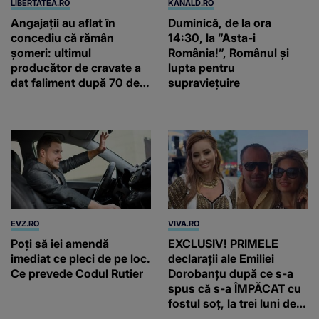
LIBERTATEA.RO
KANALD.RO
Angajații au aflat în
Duminică, de la ora
concediu că rămân
14:30, la ”Asta-i
șomeri: ultimul
România!”, Românul și
producător de cravate a
lupta pentru
dat faliment după 70 de
supraviețuire
ani, în Elveția
EVZ.RO
VIVA.RO
Poți să iei amendă
EXCLUSIV! PRIMELE
imediat ce pleci de pe loc.
declarații ale Emiliei
Ce prevede Codul Rutier
Dorobanțu după ce s-a
spus că s-a ÎMPĂCAT cu
fostul soț, la trei luni de
când au divorțat. Ce-a