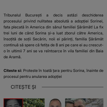
Tribunalul București a decis astăzi deschiderea
procesului privind nulitatea absolută a adopției Sorinei,
fata plecată în America din sânul familiei Șărămăt! La fix
trei luni de când Sorina și-a luat zborul către America,
însoțită de soții Secărin, noii ei părinți, familia Șărămăt
continuă să spere că fetița de 8 ani pe care ei au crescut-
o în ultimii 7 ani se va reîntoarce în vila familiei din Baia
de Aramă.
Citeste si:
Proteste în toată țara pentru Sorina, înainte de
procesul pentru anularea adopției
CITEȘTE ȘI