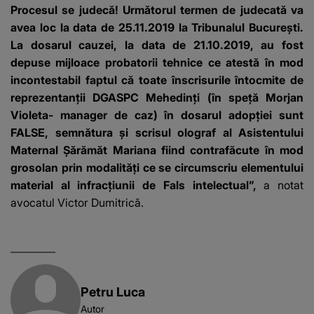
banii obținuți? SUMA
Procesul se judecă! Următorul termen de judecată va
E COLOSALĂ
avea loc la data de 25.11.2019 la Tribunalul București.
La dosarul cauzei, la data de 21.10.2019, au fost
depuse mijloace probatorii tehnice ce atestă în mod
incontestabil faptul că toate înscrisurile întocmite de
reprezentanții DGASPC Mehedinți (în speță Morjan
Violeta- manager de caz) în dosarul adopției sunt
FALSE, semnătura și scrisul olograf al Asistentului
Maternal Șărămăt Mariana fiind contrafăcute în mod
grosolan prin modalități ce se circumscriu elementului
material al infracțiunii de Fals intelectual”,
a notat
avocatul Victor Dumitrică.
Petru Luca
Autor