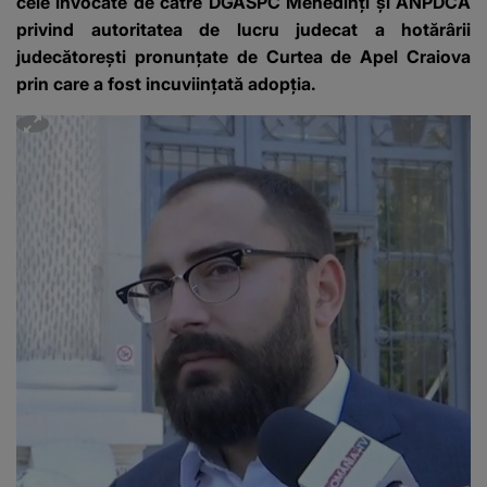
cele invocate de către DGASPC Mehedinți și ANPDCA
privind autoritatea de lucru judecat a hotărârii
judecătorești pronunțate de Curtea de Apel Craiova
prin care a fost incuviințată adopția.