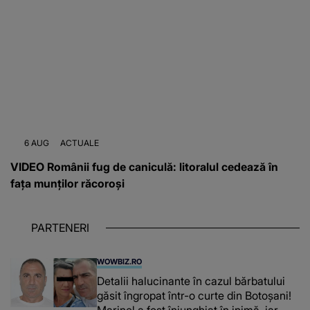
6 AUG
ACTUALE
VIDEO Românii fug de caniculă: litoralul cedează în
fața munților răcoroși
PARTENERI
WOWBIZ.RO
Detalii halucinante în cazul bărbatului
găsit îngropat într-o curte din Botoșani!
Marinel a fost înjunghiat în inimă, iar