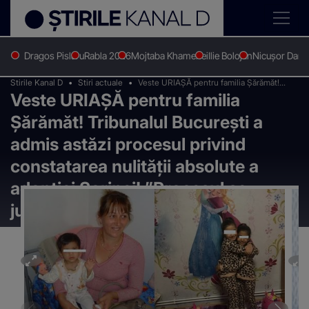
Dragos Pislaru
Rabla 2026
Mojtaba Khamenei
Ilie Bolojan
Nicușor Dan
Stirile Kanal D
Stiri actuale
Veste URIAȘĂ pentru familia Șărămăt!
Veste URIAȘĂ pentru familia
Tribunalul București a admis astăzi
procesul privind constatarea nulității
Șărămăt! Tribunalul București a
absolute a adopției Sorinei! ”Procesul se
judecă!” EXCLUSIV
admis astăzi procesul privind
constatarea nulității absolute a
adopției Sorinei! ”Procesul se
judecă!” EXCLUSIV