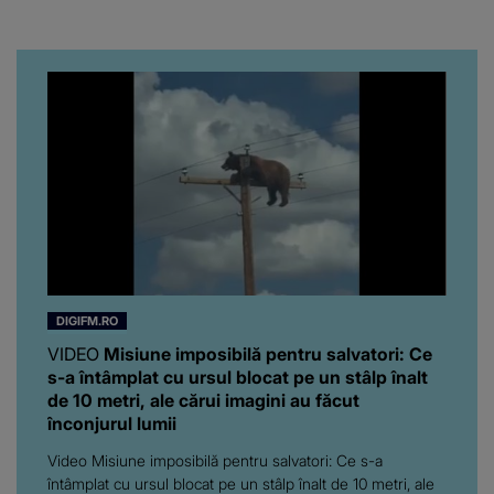
putut să spună frumoasa
artistă i-a lăsat MASCĂ
pe toți. De data aceasta,
chiar a rupt tăcerea:
”Poate că aveam să ne
spunem, să ne...”
DIGIFM.RO
VIDEO
Misiune imposibilă pentru salvatori: Ce
s-a întâmplat cu ursul blocat pe un stâlp înalt
de 10 metri, ale cărui imagini au făcut
înconjurul lumii
Video Misiune imposibilă pentru salvatori: Ce s-a
întâmplat cu ursul blocat pe un stâlp înalt de 10 metri, ale