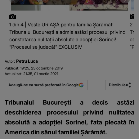
1 din 4 | Veste URIAȘĂ pentru familia Șărămăt!
2 di
Tribunalul București a admis astăzi procesul privind
Trib
constatarea nulității absolute a adopției Sorinei!
cons
”Procesul se judecă!” EXCLUSIV
”Pr
Petru Luca
Autor:
Publicat:
19:25, 23 octombrie 2019
Actualizat:
21:35, 01 martie 2021
Distribuie
Adaugă-ne ca sursă preferată în Google
Tribunalul București a decis astăzi
deschiderea procesului privind nulitatea
absolută a adopției Sorinei, fata plecată în
America din sânul familiei Șărămăt.