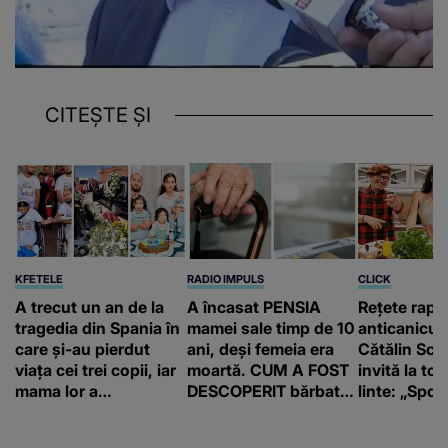
CITEȘTE ȘI
KFETELE
RADIO IMPULS
CLICK
A trecut un an de la
A încasat PENSIA
Rețete rapi
tragedia din Spania în
mamei sale timp de 10
anticanicul
care și-au pierdut
ani, deși femeia era
Cătălin Scă
viața cei trei copii, iar
moartă. CUM A FOST
invită la to
mama lor a…
DESCOPERIT bărbatul
linte: „Spor 
de 50 de ani și ce
proteine!”
afacere a deschis cu