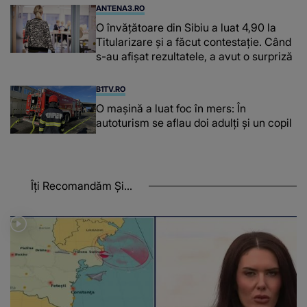
ANTENA3.RO
O învățătoare din Sibiu a luat 4,90 la
Titularizare și a făcut contestație. Când
s-au afișat rezultatele, a avut o surpriză
B1TV.RO
O maşină a luat foc în mers: În
autoturism se aflau doi adulți și un copil
Îți Recomandăm Și...