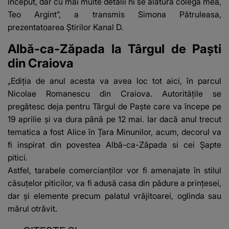
început, dar cu mai multe detalii ni se alătură colega mea,
Teo Argint”, a transmis Simona Pătruleasa,
prezentatoarea Știrilor Kanal D.
Albă-ca-Zăpada la Târgul de Paști
din Craiova
„Ediția de anul acesta va avea loc tot aici, în parcul
Nicolae Romanescu din Craiova. Autoritățile se
pregătesc deja pentru Târgul de Paște care va începe pe
19 aprilie și va dura până pe 12 mai. Iar dacă anul trecut
tematica a fost Alice în Țara Minunilor, acum, decorul va
fi inspirat din povestea Albă-ca-Zăpada si cei Șapte
pitici.
Astfel, tarabele comercianților vor fi amenajate în stilul
căsuțelor piticilor, va fi adusă casa din pădure a prințesei,
dar și elemente precum palatul vrăjitoarei, oglinda sau
mărul otrăvit.