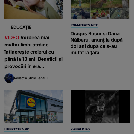
ROMANIATV.NET
EDUCAȚIE
Dragoş Bucur şi Dana
VIDEO
Vorbirea mai
Nălbaru, anunţ la după
multor limbi străine
doi ani după ce s-au
întinerește creierul cu
mutat la ţară
până la 13 ani! Beneficii și
provocări în era
inteligenței artificiale
Redacția Știrile Kanal D
LIBERTATEA.RO
KANALD.RO