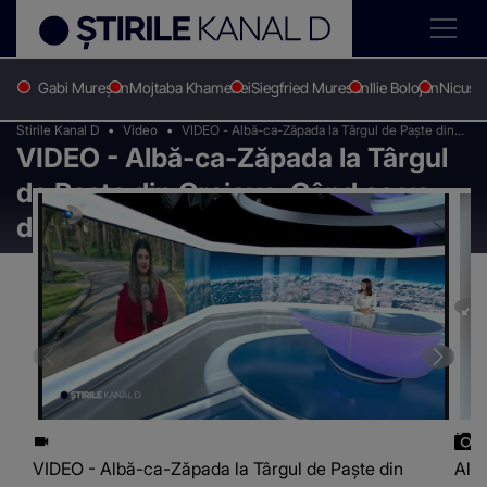
Gabi Mureșan
Mojtaba Khamenei
Siegfried Muresan
Ilie Bolojan
Nicușo
Stirile Kanal D
Video
VIDEO - Albă-ca-Zăpada la Târgul de Paște din
VIDEO - Albă-ca-Zăpada la Târgul
Craiova. Când se va deschide?
de Paște din Craiova. Când se va
deschide?
VIDEO - Albă-ca-Zăpada la Târgul de Paște din
Albă