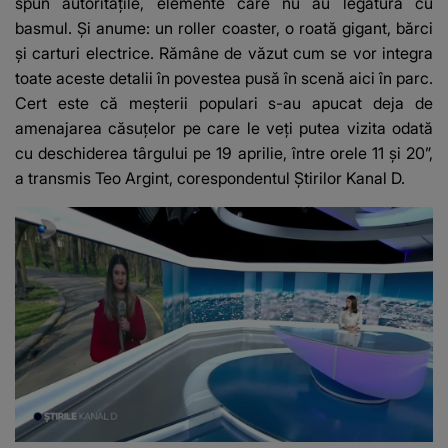
spun autoritățile, elemente care nu au legătură cu
basmul. Și anume: un roller coaster, o roată gigant, bărci
și carturi electrice. Rămâne de văzut cum se vor integra
toate aceste detalii în povestea pusă în scenă aici în parc.
Cert este că meșterii populari s-au apucat deja de
amenajarea căsuțelor pe care le veți putea vizita odată
cu deschiderea târgului pe 19 aprilie, între orele 11 și 20”,
a transmis Teo Argint, corespondentul Știrilor Kanal D.