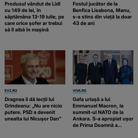
Produsul vândut de Lidl
Fostul jucător de la
cu 149 de lei, în
Benfica Lisabona, Manu,
săptămâna 13-19 iulie, pe
s-a stins din viață la doar
care orice șofer ar trebui
43 de ani
să îl aibă în mașină
EVZ.RO
VIVA.RO
Dragnea îi dă lecții lui
Gafa uriașă a lui
Grindeanu: „Nu are nicio
Emmanuel Macron, la
putere. PSD a devenit
summit-ul NATO de la
unealta lui Nicușor Dan”
Ankara. S-a apropiat ușor
de Prima Doamnă a
Turciei, iar ce-a urmat e
subiectul care face