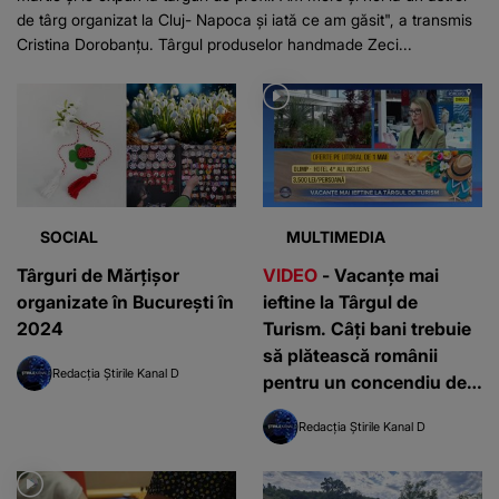
de târg organizat la Cluj- Napoca și iată ce am găsit", a transmis
Cristina Dorobanțu. Târgul produselor handmade Zeci...
SOCIAL
MULTIMEDIA
Târguri de Mărțișor
VIDEO
- Vacanțe mai
organizate în București în
ieftine la Târgul de
2024
Turism. Câți bani trebuie
să plătească românii
Redacția Știrile Kanal D
pentru un concendiu de
vis?
Redacția Știrile Kanal D