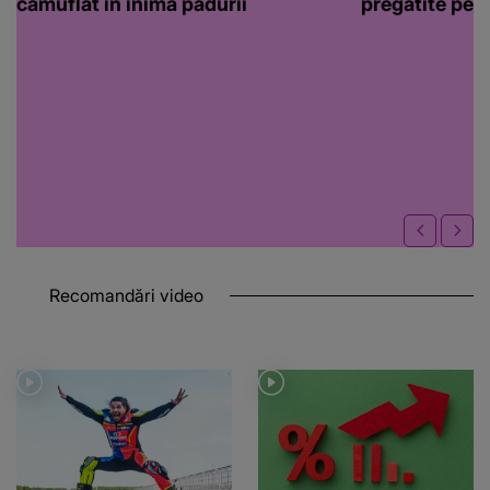
camuflat în inima pădurii
pregătite pen
Recomandări video