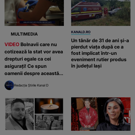
KANALD.RO
MULTIMEDIA
Un tânăr de 31 de ani și-a
VIDEO
Bolnavii care nu
pierdut viața după ce a
cotizează la stat vor avea
fost implicat într-un
drepturi egale ca cei
eveniment rutier produs
în județul Iași
asigurați! Ce spun
oamenii despre această
decizie?
Redacția Știrile Kanal D