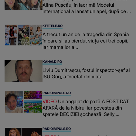
Alina Pușcău, în lacrimi! Modelul
internațional a lansat un apel, după ce a
fost diagnosticată cu o boală gravă
KFETELE.RO
A trecut un an de la tragedia din Spania
în care și-au pierdut viața cei trei copii,
iar mama lor a…
KANALD.RO
Liviu Dumitrașcu, fostul inspector-șef al
ISU Gorj, a încetat din viață
RADIOIMPULS.RO
VIDEO
Un angajat de pază A FOST DAT
AFARĂ de la Nibiru, iar povestea din
spatele DECIZIEI șochează. Selly,
surprins de întreaga situație... NU
CREDEA CĂ VA VEDEA AȘA CEVA: "Fix
RADIOIMPULS.RO
în fața unui..."