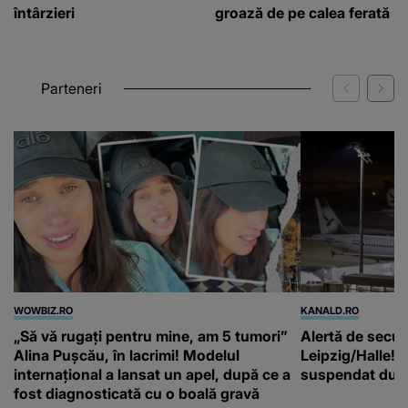
întârzieri
groază de pe calea ferată
Parteneri
WOWBIZ.RO
KANALD.RO
„Să vă rugați pentru mine, am 5 tumori”
Alertă de secur
Alina Pușcău, în lacrimi! Modelul
Leipzig/Halle! T
internațional a lansat un apel, după ce a
suspendat după
fost diagnosticată cu o boală gravă