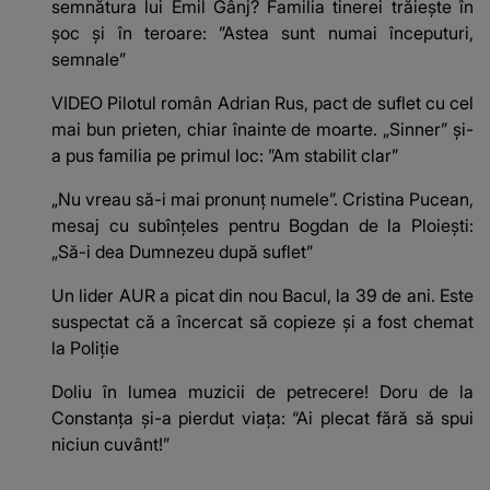
semnătura lui Emil Gânj? Familia tinerei trăiește în
șoc și în teroare: ”Astea sunt numai începuturi,
semnale”
VIDEO Pilotul român Adrian Rus, pact de suflet cu cel
mai bun prieten, chiar înainte de moarte. „Sinner” și-
a pus familia pe primul loc: ”Am stabilit clar”
„Nu vreau să-i mai pronunț numele”. Cristina Pucean,
mesaj cu subînțeles pentru Bogdan de la Ploiești:
„Să-i dea Dumnezeu după suflet”
Un lider AUR a picat din nou Bacul, la 39 de ani. Este
suspectat că a încercat să copieze și a fost chemat
la Poliție
Doliu în lumea muzicii de petrecere! Doru de la
Constanța și-a pierdut viața: “Ai plecat fără să spui
niciun cuvânt!”