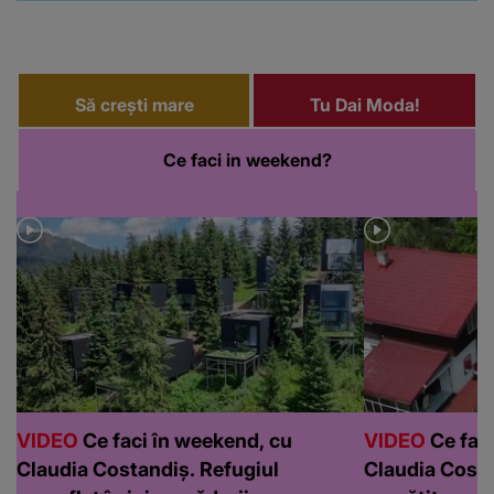
Să crești mare
Tu Dai Moda!
Ce faci in weekend?
VIDEO
Ce faci în weekend, cu
VIDEO
Ce faci
Claudia Costandiș. Refugiul
Claudia Costa