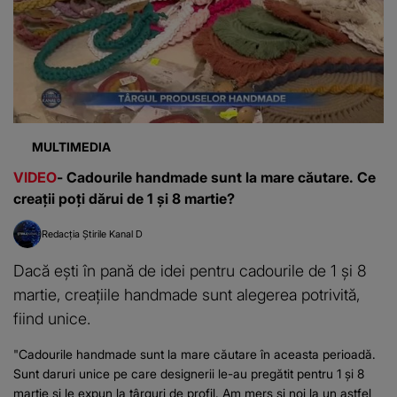
MULTIMEDIA
VIDEO
- Cadourile handmade sunt la mare căutare. Ce
creații poți dărui de 1 și 8 martie?
Redacția Știrile Kanal D
Dacă ești în pană de idei pentru cadourile de 1 și 8
martie, creațiile handmade sunt alegerea potrivită,
fiind unice.
"Cadourile handmade sunt la mare căutare în aceasta perioadă.
Sunt daruri unice pe care designerii le-au pregătit pentru 1 și 8
martie și le expun la târguri de profil. Am mers și noi la un astfel