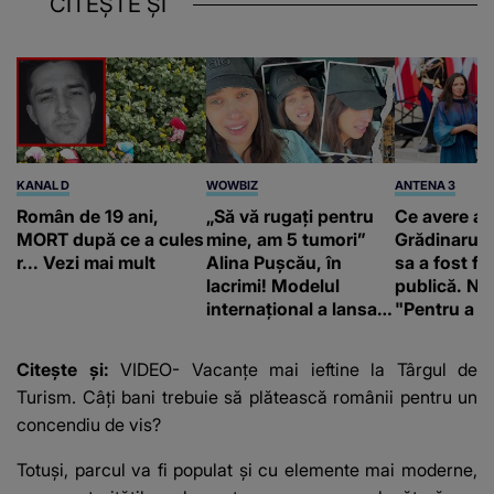
CITEȘTE ȘI
KANAL D
WOWBIZ
ANTENA 3
Român de 19 ani,
„Să vă rugați pentru
Ce avere ar
MORT după ce a cules
mine, am 5 tumori”
Grădinaru. 
r... Vezi mai mult
Alina Pușcău, în
sa a fost fă
lacrimi! Modelul
publică. Ni
internațional a lansat
"Pentru a în
un apel, după ce a
orice specul
fost diagnosticată cu
Citește și:
VIDEO- Vacanțe mai ieftine la Târgul de
o boală gravă
Turism. Câți bani trebuie să plătească românii pentru un
concendiu de vis?
Totuși, parcul va fi populat și cu elemente mai moderne,