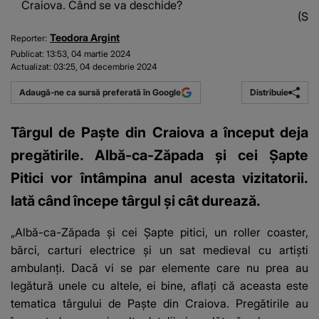
Craiova. Când se va deschide?
(Sur
Teodora Argint
Reporter:
Publicat:
13:53, 04 martie 2024
Actualizat:
03:25, 04 decembrie 2024
Distribuie
Adaugă-ne ca sursă preferată în Google
Târgul de Paște din Craiova a început deja
pregătirile. Albă-ca-Zăpada și cei Șapte
Pitici vor întâmpina anul acesta vizitatorii.
Iată când începe târgul și cât durează.
„Albă-ca-Zăpada și cei Șapte pitici, un roller coaster,
bărci, carturi electrice și un sat medieval cu artiști
ambulanți. Dacă vi se par elemente care nu prea au
legătură unele cu altele, ei bine, aflați că
aceasta este
tematica târgului de Paște din Craiova
. Pregătirile au