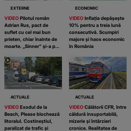
EXTERNE
ECONOMIC
VIDEO
Pilotul român
VIDEO
Inflația depășește
Adrian Rus, pact de
10% pentru a treia lună
suflet cu cel mai bun
consecutivă. Scumpiri
prieten, chiar înainte de
majore și haos economic
moarte. „Sinner” și-a pus
în România
familia pe primul loc: ”Am
stabilit clar”
ACTUALE
ACTUALE
VIDEO
Exodul de la
VIDEO
Călătorii CFR, între
Beach, Please blochează
căldură insuportabilă,
litoralul. Costineștiul,
mizerie și întârzieri
paralizat de trafic și
cronice. Realitatea de