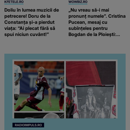
KFETELE.RO
WOWBIZ.RO
Doliu în lumea muzicii de
„Nu vreau să-i mai
petrecere! Doru de la
pronunț numele”. Cristina
Constanța și-a pierdut
Pucean, mesaj cu
viața: “Ai plecat fără să
subînțeles pentru
spui niciun cuvânt!”
Bogdan de la Ploiești:
„Să-i dea Dumnezeu
după suflet”
RADIOIMPULS.RO