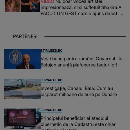
VIDEO
Nu doar vocea artistei
impresionează, ci și sufletul! Shakira A
FĂCUT UN GEST care a ajuns direct la
inimile publicului: "Există mulți copii
care trăiesc uitați și care au un potențial
uriaș așteptând să fie descătușat, doar
PARTENERI
așteptând oportunitatea
STIRILEBZI.RO
Vești bune pentru români! Guvernul Ilie
Bolojan anunță plafonarea facturilor!
JURNALUL.RO
Investigație, Canalul Bala: Cum au
dispărut milioane de euro pe Dunăre
JURNALUL.RO
Principalul beneficiar al atacului
cibernetic de la Cadastru este chiar