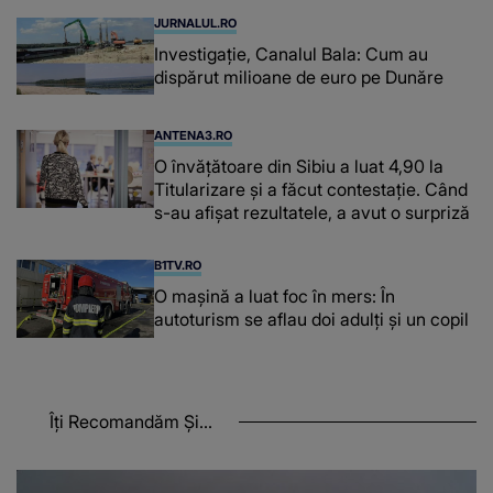
JURNALUL.RO
Investigație, Canalul Bala: Cum au
dispărut milioane de euro pe Dunăre
ANTENA3.RO
O învățătoare din Sibiu a luat 4,90 la
Titularizare și a făcut contestație. Când
s-au afișat rezultatele, a avut o surpriză
B1TV.RO
O maşină a luat foc în mers: În
autoturism se aflau doi adulți și un copil
Îți Recomandăm Și...