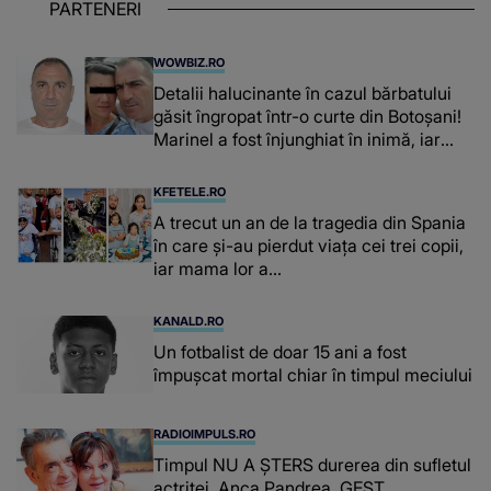
PARTENERI
WOWBIZ.RO
Detalii halucinante în cazul bărbatului
găsit îngropat într-o curte din Botoșani!
Marinel a fost înjunghiat în inimă, iar
concubina lui se numără printre
suspecți
KFETELE.RO
A trecut un an de la tragedia din Spania
în care și-au pierdut viața cei trei copii,
iar mama lor a…
KANALD.RO
Un fotbalist de doar 15 ani a fost
împușcat mortal chiar în timpul meciului
RADIOIMPULS.RO
Timpul NU A ȘTERS durerea din sufletul
actriței. Anca Pandrea, GEST