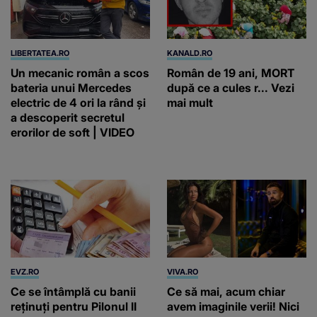
LIBERTATEA.RO
KANALD.RO
Un mecanic român a scos
Român de 19 ani, MORT
bateria unui Mercedes
după ce a cules r... Vezi
electric de 4 ori la rând și
mai mult
a descoperit secretul
erorilor de soft | VIDEO
EVZ.RO
VIVA.RO
Ce se întâmplă cu banii
Ce să mai, acum chiar
reținuți pentru Pilonul II
avem imaginile verii! Nici