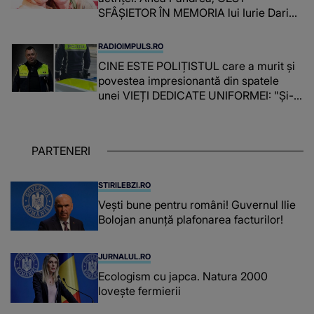
SFÂȘIETOR ÎN MEMORIA lui Iurie Darie:
"A fost copleșitor. Pe măsură ce trece
timpul parcă..."
RADIOIMPULS.RO
CINE ESTE POLIȚISTUL care a murit și
povestea impresionantă din spatele
unei VIEȚI DEDICATE UNIFORMEI: "Și-a
îndeplinit misiunile cu responsabilitate,
iar în relația cu colegii a fost un sprijin,
un sfătuitor și un..."
PARTENERI
STIRILEBZI.RO
Vești bune pentru români! Guvernul Ilie
Bolojan anunță plafonarea facturilor!
JURNALUL.RO
Ecologism cu japca. Natura 2000
lovește fermierii