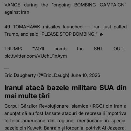
VANCE during the "ongoing BOMBING CAMPAIGN"
against Iran
49 TOMAHAWK missiles launched — Iran just called
Trump, and said "PLEASE STOP BOMBING!" 🔥
TRUMP: "We'll bomb the SHT OUT…
pic.twitter.com/VUchU1nAym
—
Eric Daugherty (@EricLDaugh)
June 10, 2026
Iranul atacă bazele militare SUA din
mai multe țări
Corpul Gărzilor Revoluționare Islamice (IRGC) din Iran a
anunțat că au fost lansate atacuri de represalii împotriva
forțelor americane din regiune, menționând în special
bazele din Kuweit, Bahrain și Iordania, potrivit
Al Jazeera
.