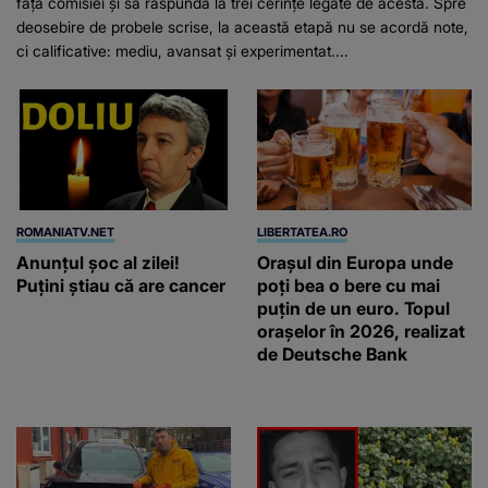
fața comisiei și să răspundă la trei cerințe legate de acesta. Spre
deosebire de probele scrise, la această etapă nu se acordă note,
ci calificative: mediu, avansat și experimentat....
ROMANIATV.NET
LIBERTATEA.RO
Anunţul şoc al zilei!
Orașul din Europa unde
Puţini ştiau că are cancer
poți bea o bere cu mai
puțin de un euro. Topul
orașelor în 2026, realizat
de Deutsche Bank