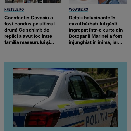
KFETELE.RO
WOWBIZ.RO
Constantin Covaciu a
Detalii halucinante în
fost condus pe ultimul
cazul bărbatului găsit
drum! Ce schimb de
îngropat într-o curte din
replici a avut loc între
Botoșani! Marinel a fost
familia maseurului și
înjunghiat în inimă, iar
clubul Dinamo: “Am vrut
concubina lui se numără
să văd caracterul și
printre suspecți
obrazul.”