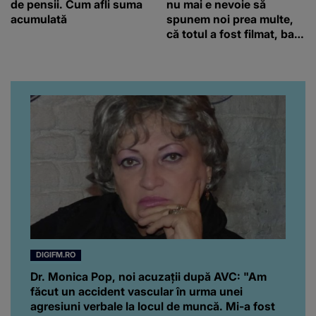
de pensii. Cum afli suma
nu mai e nevoie să
acumulată
spunem noi prea multe,
că totul a fost filmat, ba
chiar artistul și-a întrebat
iubita dacă e adevărat! Și
da, frumoasa iubită a lui
Florin Ristei e...
DIGIFM.RO
Dr. Monica Pop, noi acuzații după AVC: "Am
făcut un accident vascular în urma unei
agresiuni verbale la locul de muncă. Mi-a fost