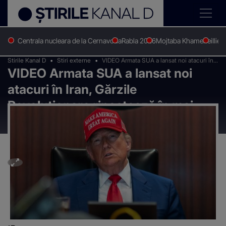
Centrala nucleara de la Cernavoda
Rabla 2026
Mojtaba Khamenei
Ilie 
Stirile Kanal D
Stiri externe
VIDEO Armata SUA a lansat noi atacuri în
VIDEO Armata SUA a lansat noi
Iran, Gărzile Revoluționare ripostează în
mai multe țări din Orientul Mijlociu
atacuri în Iran, Gărzile
Revoluționare ripostează în mai
multe țări din Orientul Mijlociu