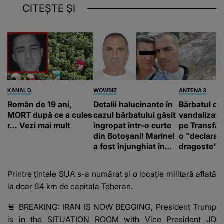
CITEȘTE ȘI
KANAL D
WOWBIZ
ANTENA 3
Român de 19 ani,
Detalii halucinante în
Bărbatul ca
MORT după ce a cules
cazul bărbatului găsit
vandalizat 
r... Vezi mai mult
îngropat într-o curte
pe Transfă
din Botoșani! Marinel
o "declaraţ
a fost înjunghiat în
dragoste" e
inimă, iar concubina
poliție și c
lui se numără printre
mediu
Printre țintele SUA s-a numărat și o locație militară aflată
suspecți
la doar 64 km de capitala Teheran.
🚨 BREAKING: IRAN IS NOW BEGGING, President Trump
is in the SITUATION ROOM with Vice President JD