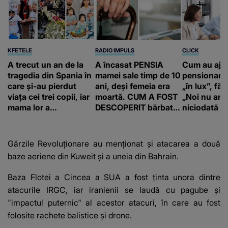
KFETELE
RADIO IMPULS
CLICK
A trecut un an de la
A încasat PENSIA
Cum au aju
tragedia din Spania în
mamei sale timp de 10
pensionari 
care și-au pierdut
ani, deși femeia era
„în lux”, făr
viața cei trei copii, iar
moartă. CUM A FOST
„Noi nu am 
mama lor a…
DESCOPERIT bărbatul
niciodată a
de 50 de ani și ce
afacere a deschis cu
banii obținuți? SUMA
Gărzile Revoluționare au menționat și atacarea a două
E COLOSALĂ
baze aeriene din Kuweit și a uneia din Bahrain.
Baza Flotei a Cincea a SUA a fost ținta unora dintre
atacurile IRGC, iar iranienii se laudă cu pagube și
"impactul puternic" al acestor atacuri, în care au fost
folosite rachete balistice și drone.