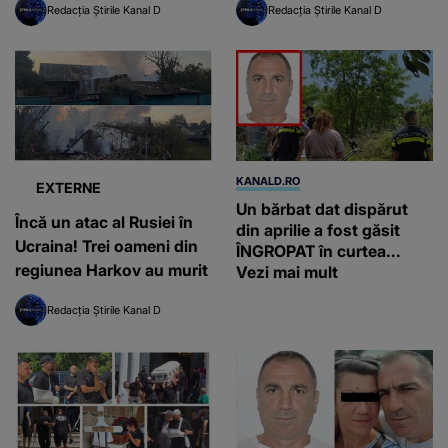
Redacția Știrile Kanal D
Redacția Știrile Kanal D
funcționează după
centru”
doctrine învechite
KANALD.RO
EXTERNE
Un bărbat dat dispărut
Încă un atac al Rusiei în
din aprilie a fost găsit
Ucraina! Trei oameni din
ÎNGROPAT în curtea...
regiunea Harkov au murit
Vezi mai mult
Redacția Știrile Kanal D