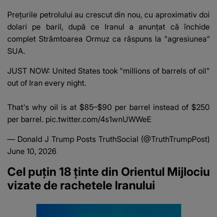
Prețurile petrolului au crescut din nou, cu aproximativ doi
dolari pe baril, după ce Iranul a anunțat că închide
complet Strâmtoarea Ormuz ca răspuns la "agresiunea”
SUA.
JUST NOW: United States took "millions of barrels of oil"
out of Iran every night.
That's why oil is at $85–$90 per barrel instead of $250
per barrel.
pic.twitter.com/4s1wnUWWeE
— Donald J Trump Posts TruthSocial (@TruthTrumpPost)
June 10, 2026
Cel puțin 18 ținte din Orientul Mijlociu
vizate de rachetele Iranului