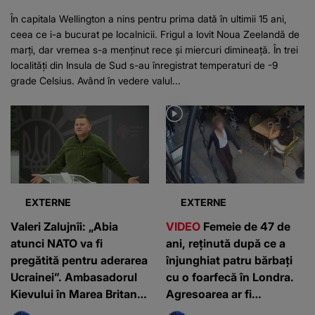
În capitala Wellington a nins pentru prima dată în ultimii 15 ani,
ceea ce i-a bucurat pe localnicii. Frigul a lovit Noua Zeelandă de
marți, dar vremea s-a menținut rece și miercuri dimineață. În trei
localități din Insula de Sud s-au înregistrat temperaturi de -9
grade Celsius. Având în vedere valul...
EXTERNE
EXTERNE
Valeri Zalujnîi: „Abia
VIDEO
Femeie de 47 de
atunci NATO va fi
ani, reținută după ce a
pregătită pentru aderarea
înjunghiat patru bărbați
Ucrainei”. Ambasadorul
cu o foarfecă în Londra.
Kievului în Marea Britanie
Agresoarea ar fi
spune că blocul militar
româncă: „O cunosc de la