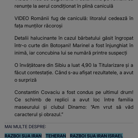
renunțe la aerul condiționat în plină caniculă
VIDEO Românii fug de caniculă: litoralul cedează în
fața munților răcoroși
Detalii halucinante în cazul bărbatului găsit îngropat
într-o curte din Botoșani! Marinel a fost înjunghiat în
inimă, iar concubina lui se numără printre suspecți
O învățătoare din Sibiu a luat 4,90 la Titularizare și a
făcut contestație. Când s-au afișat rezultatele, a avut
o surpriză
Constantin Covaciu a fost condus pe ultimul drum!
Ce schimb de replici a avut loc între familia
maseurului și clubul Dinamo: “Am vrut să văd
caracterul și obrazul.”
MAI MULTE DESPRE:
RAZBOI SUA IRAN
TEHERAN
RAZBOI SUA IRAN ISRAEL