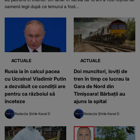
oamenii legii după ce lemurul a fost...
ACTUALE
ACTUALE
Rusia ia în calcul pacea
Doi muncitori, loviți de
cu Ucraina! Vladimir Putin
tren în timp ce lucrau la
a dezvăluit ce condiții are
Gara de Nord din
pentru ca războiul să
Timișoara! Bărbații au
înceteze
ajuns la spital
Redacția Știrile Kanal D
Redacția Știrile Kanal D