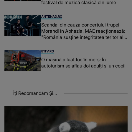
festival de muzică clasică din lume
ANTENA3.RO
Scandal din cauza concertului trupei
Morandi în Abhazia. MAE reacționează:
"România susține integritatea teritorială
a Georgiei"
B1TV.RO
O maşină a luat foc în mers: În
autoturism se aflau doi adulți și un copil
Îți Recomandăm Și...