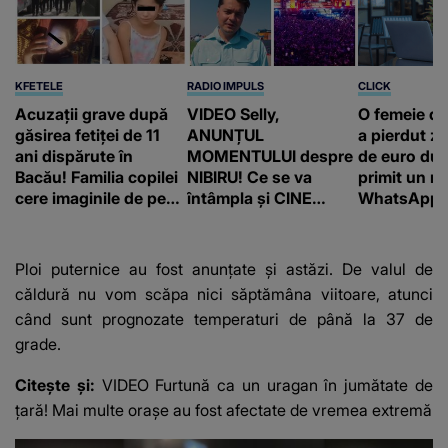
KFETELE
RADIO IMPULS
CLICK
Acuzații grave după
VIDEO Selly,
O femeie d
găsirea fetiței de 11
ANUNȚUL
a pierdut ze
ani dispărute în
MOMENTULUI despre
de euro dup
Bacău! Familia copilei
NIBIRU! Ce se va
primit un m
cere imaginile de pe
întâmpla și CINE
WhatsApp. 
camerele de
SUNT CEI VIZAȚI de
că va moște
supraveghere: „Nu s-
această situație: "Îmi
175.000 de 
a mai dus sora mea...”
e ciudă că..."
Franța
Ploi puternice au fost anunțate și astăzi. De valul de
căldură nu vom scăpa nici săptămâna viitoare, atunci
când sunt prognozate temperaturi de până la 37 de
grade.
Citește și:
VIDEO Furtună ca un uragan în jumătate de
țară! Mai multe orașe au fost afectate de vremea extremă