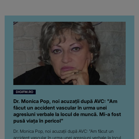
chiar artistul și-a întrebat
iubita dacă e adevărat! Și
da, frumoasa iubită a lui
Florin Ristei e...
DIGIFM.RO
Dr. Monica Pop, noi acuzații după AVC: "Am
făcut un accident vascular în urma unei
agresiuni verbale la locul de muncă. Mi-a fost
pusă viața în pericol"
Dr. Monica Pop, noi acuzații după AVC: "Am făcut un
accident vascular în urma unei agresiuni verbale la locul