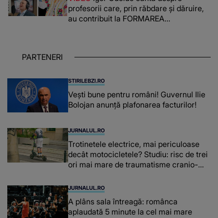
reușit să fac mai mult pentru ea și..."
profesorii care, prin răbdare și dăruire,
au contribuit la FORMAREA
OAMENILOR DE ASTĂZI. Ce spune
despre dascălii care lasă amprente
puternice ÎN SUFLETELE ELEVILOR,
PARTENERI
chiar și după trecerea anilor: "De
fiecare dată când..."
STIRILEBZI.RO
Vești bune pentru români! Guvernul Ilie
Bolojan anunță plafonarea facturilor!
JURNALUL.RO
Trotinetele electrice, mai periculoase
decât motocicletele? Studiu: risc de trei
ori mai mare de traumatisme cranio-
cerebrale
JURNALUL.RO
A plâns sala întreagă: românca
aplaudată 5 minute la cel mai mare