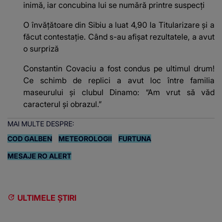
inimă, iar concubina lui se numără printre suspecți
O învățătoare din Sibiu a luat 4,90 la Titularizare și a
făcut contestație. Când s-au afișat rezultatele, a avut
o surpriză
Constantin Covaciu a fost condus pe ultimul drum!
Ce schimb de replici a avut loc între familia
maseurului și clubul Dinamo: “Am vrut să văd
caracterul și obrazul.”
MAI MULTE DESPRE:
COD GALBEN
METEOROLOGII
FURTUNA
MESAJE RO ALERT
ULTIMELE ȘTIRI