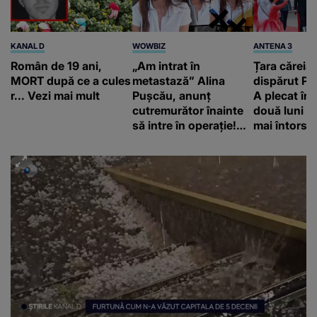
KANAL D
WOWBIZ
ANTENA 3
Român de 19 ani,
„Am intrat în
Țara căreia 
MORT după ce a cules
metastază” Alina
dispărut Pr
r... Vezi mai mult
Pușcău, anunț
A plecat în
cutremurător înainte
două luni și
să intre în operație!
mai întors
Vedeta a transmis un
mesaj emoționant
fanilor