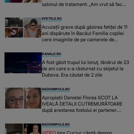
salonul de tratament: „Am vrut să fac
niște genuflexiuni și a început să mă
înțepe sânul”
KFETELE.RO
Acuzații grave după găsirea fetiței de 11
ani dispărute în Bacău! Familia copilei
cere imaginile de pe camerele de
supraveghere: „Nu s-a mai dus sora
mea...”
KANALD.RO
A fost găsit trupul lui Ionuț, tânărul de 23
de ani care s-a răsturnat cu skijetul la
Dubova. Era căutat de 2 zile
RADIOIMPULS.RO
Apropiații Danielei Florea SCOT LA
IVEALĂ DETALII CUTREMURĂTOARE
după arestarea fostului ei partener.
PRIN CE A FOST NEVOITĂ să treacă
românca ucisă în Italia și ascunsă în
RADIOIMPULS.RO
lada unui pat: " Îmi pare rău că nu am
VIDEO
Igor Cuciuc cântă despre