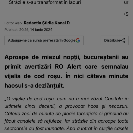
Străzile s-au transformat în lacuri
urma
(Sur
Redacția Știrile Kanal D
Editor web:
Publicat:
20:25, 14 iunie 2024
Distribuie
Adaugă-ne ca sursă preferată în Google
Aproape de miezul nopții, bucureștenii au
primit avertizări RO Alert care semnalau
vijelia de cod roșu. În nici câteva minute
haosul s-a dezlănțuit.
„O vijelie de cod roșu, cum nu a mai văzut Capitala în
ultimele cinci decenii, a provocat haos și necazuri.
Câteva zeci de minute de ploaie torențială și grindină au
făcut canalele să refuleze, iar străzile din aproape toate
sectoarele au fost inundate. Apa a intrat în curțile casele