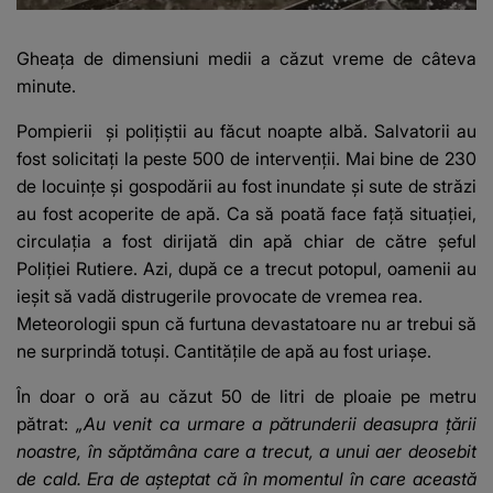
Gheața de dimensiuni medii a căzut vreme de câteva
minute.
Pompierii
și polițiștii au făcut noapte albă. Salvatorii au
fost solicitați la peste 500 de intervenții. Mai bine de 230
de locuințe și gospodării au fost inundate și sute de străzi
au fost acoperite de apă. Ca să poată face față situației,
circulația a fost dirijată din apă chiar de către șeful
Poliției Rutiere. Azi, după ce a trecut potopul, oamenii au
ieșit să vadă distrugerile provocate de vremea rea.
Meteorologii spun că furtuna devastatoare nu ar trebui să
ne surprindă totuși. Cantitățile de apă au fost uriașe.
În doar o oră au căzut 50 de litri de ploaie pe metru
pătrat:
„Au venit ca urmare a pătrunderii deasupra țării
noastre, în săptămâna care a trecut, a unui aer deosebit
de cald. Era de așteptat că în momentul în care această