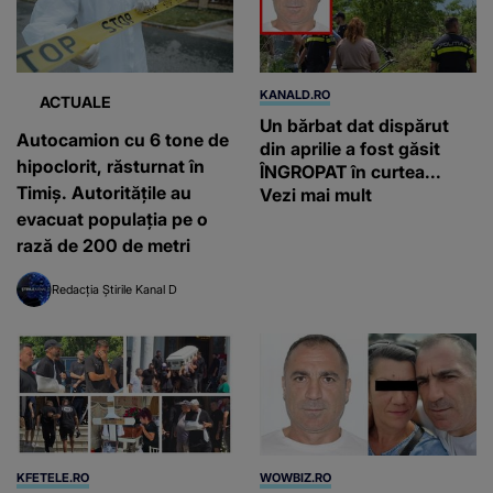
KANALD.RO
ACTUALE
Un bărbat dat dispărut
Autocamion cu 6 tone de
din aprilie a fost găsit
hipoclorit, răsturnat în
ÎNGROPAT în curtea...
Timiș. Autoritățile au
Vezi mai mult
evacuat populația pe o
rază de 200 de metri
Redacția Știrile Kanal D
KFETELE.RO
WOWBIZ.RO