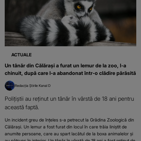
ACTUALE
Un tânăr din Călărași a furat un lemur de la zoo, l-a
chinuit, după care l-a abandonat într-o clădire părăsită
Redacția Știrile Kanal D
Polițiștii au reținut un tânăr în vârstă de 18 ani pentru
această faptă.
Un incident greu de înțeles s-a petrecut la Grădina Zoologică din
Călărași. Un lemur a fost furat din locul în care trăia liniștit de
anumite persoane, care au spart lacătul de la boxa animalelor și
au pătruns în interior. Un tânăr în vârstă de 18 ani a fost reținut de