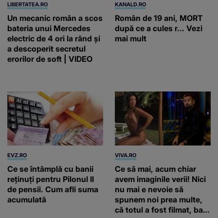
LIBERTATEA.RO
KANALD.RO
Un mecanic român a scos
Român de 19 ani, MORT
bateria unui Mercedes
după ce a cules r... Vezi
electric de 4 ori la rând și
mai mult
a descoperit secretul
erorilor de soft | VIDEO
EVZ.RO
VIVA.RO
Ce se întâmplă cu banii
Ce să mai, acum chiar
reținuți pentru Pilonul II
avem imaginile verii! Nici
de pensii. Cum afli suma
nu mai e nevoie să
acumulată
spunem noi prea multe,
că totul a fost filmat, ba