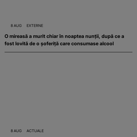
8 AUG
EXTERNE
O mireasă a murit chiar în noaptea nunții, după ce a
fost lovită de o șoferiță care consumase alcool
8 AUG
ACTUALE