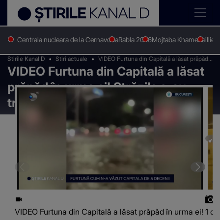
Centrala nucleara de la Cernavoda
Rabla 2026
Mojtaba Khamenei
Ilie 
Stirile Kanal D
Stiri actuale
VIDEO Furtuna din Capitală a lăsat prăpăd
VIDEO Furtuna din Capitală a lăsat
în urma ei! Străzile s-au transformat în
lacuri
prăpăd în urma ei! Străzile s-au
transformat în lacuri
VIDEO Furtuna din Capitală a lăsat prăpăd în urma ei!
1 di