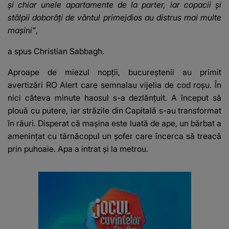
și chiar unele apartamente de la parter, iar copacii și
stâlpii doborâți de vântul primejdios au distrus mai multe
mașini”
,
a spus Christian Sabbagh.
Aproape de miezul nopții, bucureștenii au primit
avertizări RO Alert care semnalau vijelia de cod roșu. În
nici câteva minute haosul s-a dezlănțuit. A început să
plouă cu putere, iar străzile din Capitală s-au transformat
în râuri. Disperat că mașina este luată de ape, un bărbat a
amenințat cu târnăcopul un șofer care încerca să treacă
prin puhoaie. Apa a intrat și la metrou.