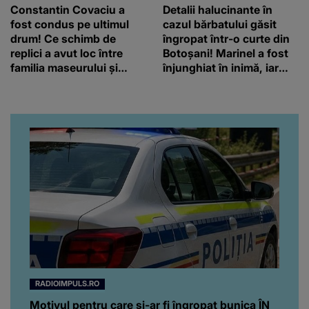
Constantin Covaciu a
Detalii halucinante în
fost condus pe ultimul
cazul bărbatului găsit
drum! Ce schimb de
îngropat într-o curte din
replici a avut loc între
Botoșani! Marinel a fost
familia maseurului și
înjunghiat în inimă, iar
clubul Dinamo: “Am vrut
concubina lui se numără
să văd caracterul și
printre suspecți
obrazul.”
RADIOIMPULS.RO
Motivul pentru care și-ar fi îngropat bunica ÎN