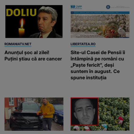
ROMANIATV.NET
LIBERTATEA.RO
Anunţul şoc al zilei!
Site-ul Casei de Pensii îi
Puţini ştiau că are cancer
întâmpină pe români cu
„Paște fericit”, deși
suntem în august. Ce
spune instituția