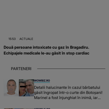
15:53
ACTUALE
Două persoane intoxicate cu gaz în Bragadiru.
Echipajele medicale le-au găsit în stop cardiac
PARTENERI
WOWBIZ.RO
Detalii halucinante în cazul bărbatului
găsit îngropat într-o curte din Botoșani!
Marinel a fost înjunghiat în inimă, iar
concubina lui se numără printre
suspecți