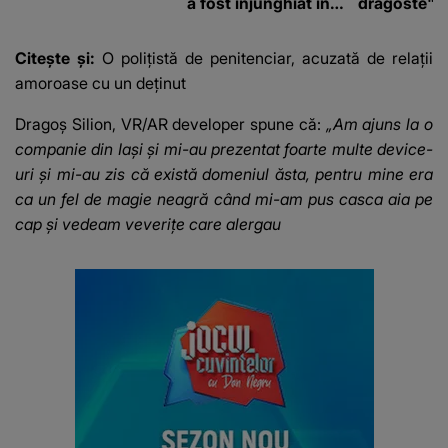
a fost înjunghiat în
dragoste" e
inimă, iar concubina
poliție și c
lui se numără printre
mediu
Citește și:
O polițistă de penitenciar, acuzată de relații
suspecți
amoroase cu un deținut
Dragoș Silion, VR/AR developer spune că:
„Am ajuns la o
companie din Iași și mi-au prezentat foarte multe device-
uri și mi-au zis că există domeniul ăsta, pentru mine era
ca un fel de magie neagră când mi-am pus casca aia pe
cap și vedeam veverițe care alergau