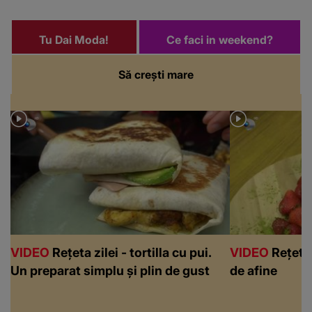
Tu Dai Moda!
Ce faci in weekend?
Să crești mare
VIDEO
Rețeta zilei - tortilla cu pui.
VIDEO
Rețeta 
Un preparat simplu și plin de gust
de afine