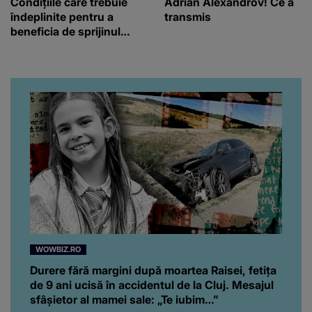
Condițiile care trebuie
Adrian Alexandrov! Ce a
îndeplinite pentru a
transmis
beneficia de sprijinul
financiar
WOWBIZ.RO
Durere fără margini după moartea Raisei, fetița
de 9 ani ucisă în accidentul de la Cluj. Mesajul
sfâșietor al mamei sale: „Te iubim…”