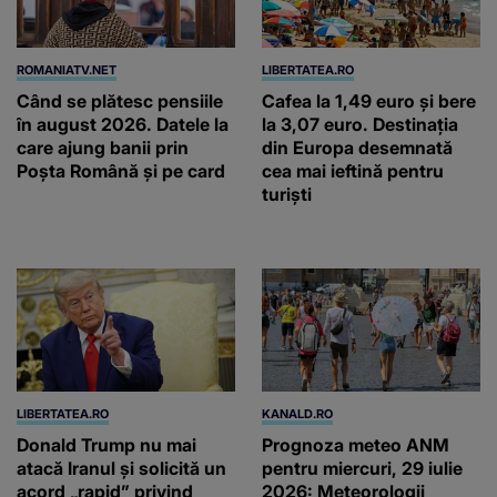
ROMANIATV.NET
LIBERTATEA.RO
Când se plătesc pensiile
Cafea la 1,49 euro și bere
în august 2026. Datele la
la 3,07 euro. Destinația
care ajung banii prin
din Europa desemnată
Poșta Română și pe card
cea mai ieftină pentru
turiști
LIBERTATEA.RO
KANALD.RO
Donald Trump nu mai
Prognoza meteo ANM
atacă Iranul și solicită un
pentru miercuri, 29 iulie
acord „rapid” privind
2026: Meteorologii