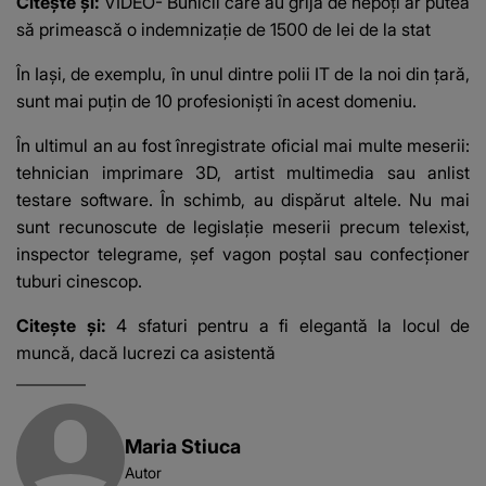
Citește și:
VIDEO- Bunicii care au grijă de nepoți ar putea
să primească o indemnizație de 1500 de lei de la stat
În Iași, de exemplu, în unul dintre polii IT de la noi din țară,
sunt
mai puțin de 10 profesioniști în acest domeniu
.
În ultimul an au fost înregistrate oficial mai multe meserii:
tehnician imprimare 3D, artist multimedia sau anlist
testare software. În schimb, au dispărut altele. Nu mai
sunt recunoscute de legislație meserii precum telexist,
inspector telegrame, șef vagon poștal sau confecționer
tuburi cinescop.
Citește și:
4 sfaturi pentru a fi elegantă la locul de
muncă, dacă lucrezi ca asistentă
Maria Stiuca
Autor