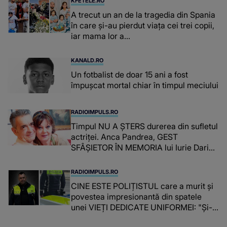
KFETELE.RO
A trecut un an de la tragedia din Spania
în care și-au pierdut viața cei trei copii,
iar mama lor a…
KANALD.RO
Un fotbalist de doar 15 ani a fost
împușcat mortal chiar în timpul meciului
RADIOIMPULS.RO
Timpul NU A ȘTERS durerea din sufletul
actriței. Anca Pandrea, GEST
SFÂȘIETOR ÎN MEMORIA lui Iurie Darie:
"A fost copleșitor. Pe măsură ce trece
timpul parcă..."
RADIOIMPULS.RO
CINE ESTE POLIȚISTUL care a murit și
povestea impresionantă din spatele
unei VIEȚI DEDICATE UNIFORMEI: "Și-a
îndeplinit misiunile cu responsabilitate,