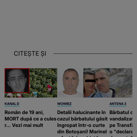
CITEȘTE ȘI
KANAL D
WOWBIZ
ANTENA 3
Român de 19 ani,
Detalii halucinante în
Bărbatul ca
MORT după ce a cules
cazul bărbatului găsit
vandalizat 
r... Vezi mai mult
îngropat într-o curte
pe Transfă
din Botoșani! Marinel
o "declaraţ