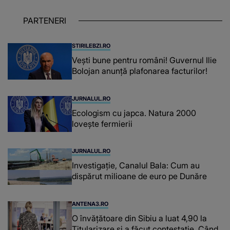
iar în relația cu colegii a fost un sprijin,
un sfătuitor și un..."
PARTENERI
STIRILEBZI.RO
Vești bune pentru români! Guvernul Ilie
Bolojan anunță plafonarea facturilor!
JURNALUL.RO
Ecologism cu japca. Natura 2000
lovește fermierii
JURNALUL.RO
Investigație, Canalul Bala: Cum au
dispărut milioane de euro pe Dunăre
ANTENA3.RO
O învățătoare din Sibiu a luat 4,90 la
Titularizare și a făcut contestație. Când