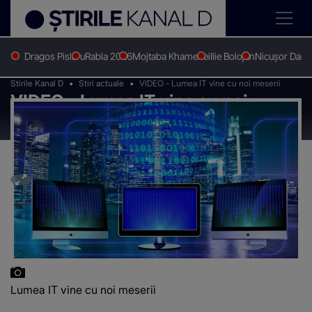
Dragos Pislaru
Rabla 2026
Mojtaba Khamenei
Ilie Bolojan
Nicușor Dan
Stirile Kanal D
Stiri actuale
VIDEO - Lumea IT vine cu noi meserii
VIDEO - Lumea IT vine cu noi
meserii
Lumea IT vine cu noi meserii