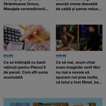
Strâmtoarea Ormuz.
anunță vreme deosebit
Mesajele contradictorii
de caldă și șanse reduse
trimise de Teheran
de precipitații
EVZ.RO
VIVA.RO
Ce se întâmplă cu banii
Ce să mai, acum chiar
reținuți pentru Pilonul II
avem imaginile verii! Nici
de pensii. Cum afli suma
nu mai e nevoie să
acumulată
spunem noi prea multe,
că totul a fost filmat, ba
chiar artistul și-a întrebat
iubita dacă e adevărat! Și
da, frumoasa iubită a lui
Florin Ristei e...