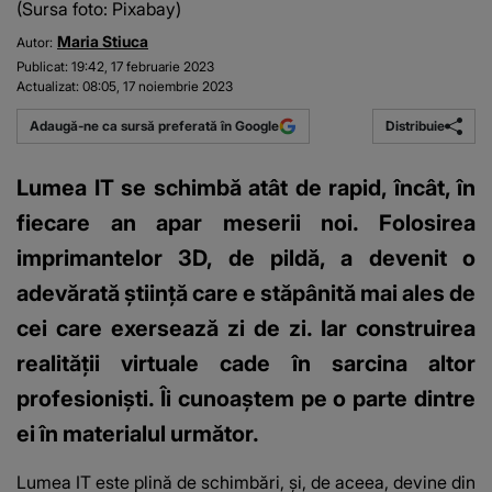
(Sursa foto: Pixabay)
Maria Stiuca
Autor:
Publicat:
19:42, 17 februarie 2023
Actualizat:
08:05, 17 noiembrie 2023
Distribuie
Adaugă-ne ca sursă preferată în Google
Lumea IT se schimbă atât de rapid, încât, în
fiecare an apar meserii noi. Folosirea
imprimantelor 3D, de pildă, a devenit o
adevărată știință care e stăpânită mai ales de
cei care exersează zi de zi. Iar construirea
realității virtuale cade în sarcina altor
profesioniști. Îi cunoaștem pe o parte dintre
ei în materialul următor.
Lumea IT este plină de schimbări, și, de aceea, devine din