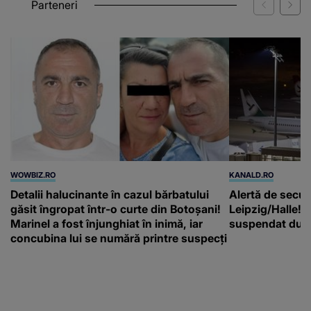
Parteneri
WOWBIZ.RO
KANALD.RO
Detalii halucinante în cazul bărbatului
Alertă de secur
găsit îngropat într-o curte din Botoșani!
Leipzig/Halle! T
Marinel a fost înjunghiat în inimă, iar
suspendat după
concubina lui se numără printre suspecți