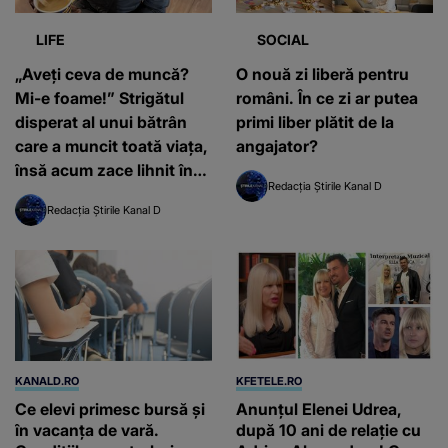
LIFE
SOCIAL
„Aveți ceva de muncă?
O nouă zi liberă pentru
Mi-e foame!” Strigătul
români. În ce zi ar putea
disperat al unui bătrân
primi liber plătit de la
care a muncit toată viața,
angajator?
însă acum zace lihnit într-
Redacția Știrile Kanal D
o gară
Redacția Știrile Kanal D
KANALD.RO
KFETELE.RO
Ce elevi primesc bursă și
Anunțul Elenei Udrea,
în vacanța de vară.
după 10 ani de relație cu