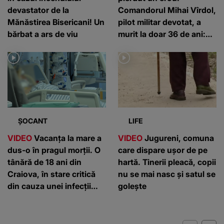
devastator de la
Comandorul Mihai Vîrdol,
Mănăstirea Bisericani! Un
pilot militar devotat, a
bărbat a ars de viu
murit la doar 36 de ani:
”Un om de nota 10”
ȘOCANT
LIFE
VIDEO
Vacanța la mare a
VIDEO
Jugureni, comuna
dus-o în pragul morții. O
care dispare ușor de pe
tânără de 18 ani din
hartă. Tinerii pleacă, copii
Craiova, în stare critică
nu se mai nasc și satul se
din cauza unei infecții
golește
rare