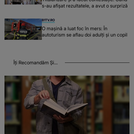
s-au afișat rezultatele, a avut o surpriză
B1TV.RO
O maşină a luat foc în mers: În
autoturism se aflau doi adulți și un copil
Îți Recomandăm Și...