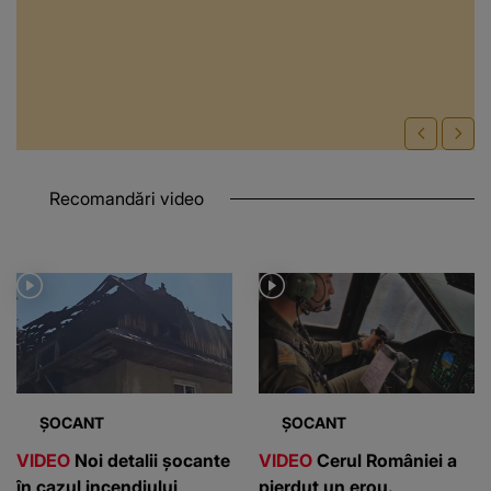
Recomandări video
ȘOCANT
ȘOCANT
VIDEO
Noi detalii șocante
VIDEO
Cerul României a
în cazul incendiului
pierdut un erou.