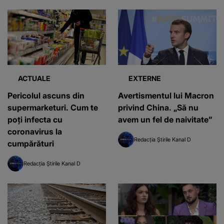
ACTUALE
EXTERNE
Pericolul ascuns din
Avertismentul lui Macron
supermarketuri. Cum te
privind China. „Să nu
poți infecta cu
avem un fel de naivitate”
coronavirus la
Redacția Știrile Kanal D
cumpărături
Redacția Știrile Kanal D