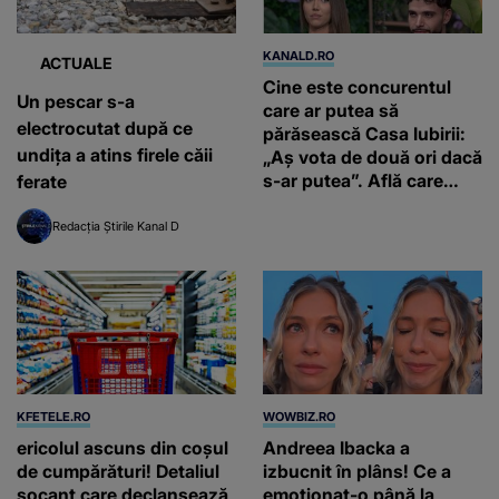
KANALD.RO
ACTUALE
Cine este concurentul
Un pescar s-a
care ar putea să
electrocutat după ce
părăsească Casa Iubirii:
undița a atins firele căii
„Aș vota de două ori dacă
s-ar putea”. Află care
ferate
este votul concurenților
în ediția de duminică, 26
Redacția Știrile Kanal D
iulie, de la 16:00 și de la
19:00, la Kanal D
KFETELE.RO
WOWBIZ.RO
ericolul ascuns din coșul
Andreea Ibacka a
de cumpărături! Detaliul
izbucnit în plâns! Ce a
șocant care declanșează
emoționat-o până la