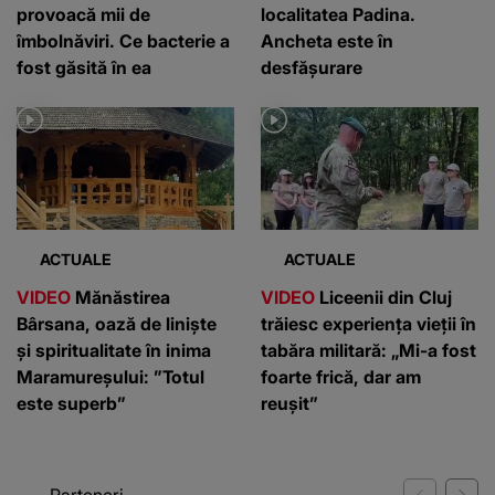
provoacă mii de
localitatea Padina.
îmbolnăviri. Ce bacterie a
Ancheta este în
fost găsită în ea
desfășurare
ACTUALE
ACTUALE
VIDEO
Mănăstirea
VIDEO
Liceenii din Cluj
Bârsana, oază de liniște
trăiesc experiența vieții în
și spiritualitate în inima
tabăra militară: „Mi-a fost
Maramureșului: ”Totul
foarte frică, dar am
este superb”
reușit”
Parteneri