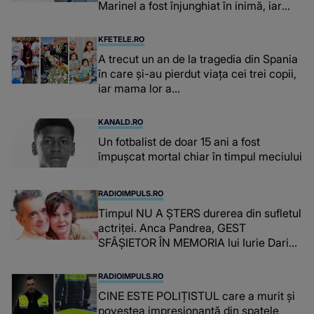
Marinel a fost înjunghiat în inimă, iar
concubina lui se numără printre
suspecți
KFETELE.RO
A trecut un an de la tragedia din Spania
în care și-au pierdut viața cei trei copii,
iar mama lor a…
KANALD.RO
Un fotbalist de doar 15 ani a fost
împușcat mortal chiar în timpul meciului
RADIOIMPULS.RO
Timpul NU A ȘTERS durerea din sufletul
actriței. Anca Pandrea, GEST
SFÂȘIETOR ÎN MEMORIA lui Iurie Darie:
"A fost copleșitor. Pe măsură ce trece
timpul parcă..."
RADIOIMPULS.RO
CINE ESTE POLIȚISTUL care a murit și
povestea impresionantă din spatele