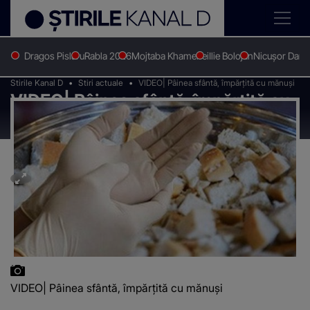
Dragos Pislaru
Rabla 2026
Mojtaba Khamenei
Ilie Bolojan
Nicușor Dan
Stirile Kanal D
Stiri actuale
VIDEO| Pâinea sfântă, împărțită cu mănuși
VIDEO| Pâinea sfântă, împărțită cu
mănuși
VIDEO| Pâinea sfântă, împărțită cu mănuși