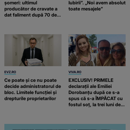
șomeri: ultimul
Iubirii”. „Noi avem absolut
producător de cravate a
toate mesajele”
dat faliment după 70 de
ani, în Elveția
EVZ.RO
VIVA.RO
Ce poate și ce nu poate
EXCLUSIV! PRIMELE
decide administratorul de
declarații ale Emiliei
bloc. Limitele funcției și
Dorobanțu după ce s-a
drepturile proprietarilor
spus că s-a ÎMPĂCAT cu
fostul soț, la trei luni de
când au divorțat. Ce-a
putut să spună frumoasa
artistă i-a lăsat MASCĂ
pe toți. De data aceasta,