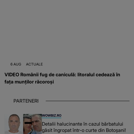
6 AUG
ACTUALE
VIDEO Românii fug de caniculă: litoralul cedează în
fața munților răcoroși
PARTENERI
WOWBIZ.RO
Detalii halucinante în cazul bărbatului
găsit îngropat într-o curte din Botoșani!