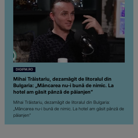
chiar a rupt tăcerea:
”Poate că aveam să ne
spunem, să ne...”
DIGIFM.RO
Mihai Trăistariu, dezamăgit de litoralul din
Bulgaria: „Mâncarea nu-i bună de nimic. La
hotel am găsit pânză de păianjen”
Mihai Trăistariu, dezamăgit de litoralul din Bulgaria:
„Mâncarea nu-i bună de nimic. La hotel am găsit pânză de
păianjen”