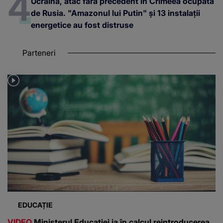
Ucraina, atac fără precedent în Crimeea ocupată
de Rusia. "Amazonul lui Putin" și 13 instalații
energetice au fost distruse
Parteneri
EDUCAȚIE
VIDEO
Ministerul Educației ia în calcul reintroducerea