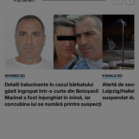
WOWBIZ.RO
KANALD.RO
Detalii halucinante în cazul bărbatului
Alertă de secur
găsit îngropat într-o curte din Botoșani!
Leipzig/Halle! T
Marinel a fost înjunghiat în inimă, iar
suspendat după
concubina lui se numără printre suspecți