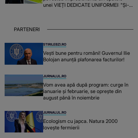
unei VIEȚI DEDICATE UNIFORMEI: "Și-a
îndeplinit misiunile cu responsabilitate,
iar în relația cu colegii a fost un sprijin,
un sfătuitor și un..."
PARTENERI
STIRILEBZI.RO
Vești bune pentru români! Guvernul Ilie
Bolojan anunță plafonarea facturilor!
JURNALUL.RO
Vom avea apă după program: curge în
ianuarie și februarie, se oprește din
august până în noiembrie
JURNALUL.RO
Ecologism cu japca. Natura 2000
lovește fermierii