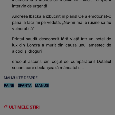
intervin de urgență
Andreea Ibacka a izbucnit în plâns! Ce a emoționat-o
până la lacrimi pe vedetă: „Nu-mi mai e rușine să fiu
vulnerabilă”
Prințul saudit descoperit fără viață într-un hotel de
lux din Londra a murit din cauza unui amestec de
alcool și droguri
ericolul ascuns din coșul de cumpărături! Detaliul
șocant care declanșează mâncatul c...
MAI MULTE DESPRE:
PAINE
SFANTA
MANUSI
ULTIMELE ȘTIRI