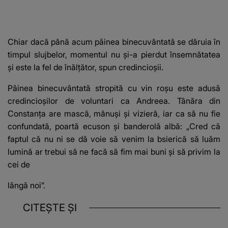
Chiar dacă până acum pâinea binecuvântată se dăruia în
timpul slujbelor, momentul nu și-a pierdut însemnătatea
și este la fel de înălțător, spun credincioșii.
Pâinea binecuvântată stropită cu vin roșu este adusă
credincioșilor de voluntari ca Andreea. Tânăra din
Constanța are mască, mănuși și vizieră, iar ca să nu fie
confundată, poartă ecuson și banderolă albă: „Cred că
faptul că nu ni se dă voie să venim la bsierică să luăm
lumină ar trebui să ne facă să fim mai buni și să privim la
cei de
lângă noi”.
CITEȘTE ȘI