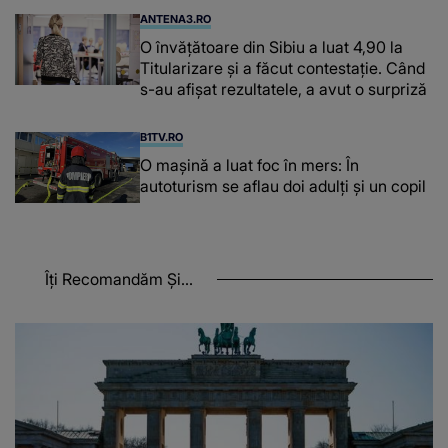
ANTENA3.RO
O învățătoare din Sibiu a luat 4,90 la
Titularizare și a făcut contestație. Când
s-au afișat rezultatele, a avut o surpriză
B1TV.RO
O maşină a luat foc în mers: În
autoturism se aflau doi adulți și un copil
Îți Recomandăm Și...