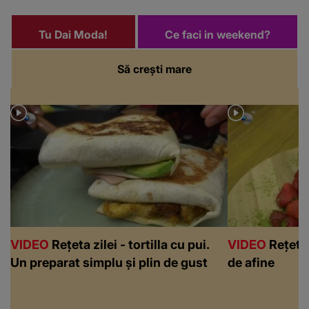
Tu Dai Moda!
Ce faci in weekend?
Să crești mare
VIDEO
Rețeta zilei - tortilla cu pui.
VIDEO
Rețeta 
Un preparat simplu și plin de gust
de afine