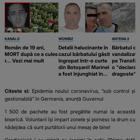
KANAL D
WOWBIZ
ANTENA 3
Român de 19 ani,
Detalii halucinante în
Bărbatul ca
MORT după ce a cules
cazul bărbatului găsit
vandalizat 
r... Vezi mai mult
îngropat într-o curte
pe Transfă
din Botoșani! Marinel
o "declaraţ
a fost înjunghiat în
dragoste" e
inimă, iar concubina
poliție și c
lui se numără printre
mediu
Citeste si:
Epidemia noului coronavirus, ”sub control şi
suspecți
gestionabilă” în Germania, anunţă Guvernul
1 500 de pachete au fost pregătite numai la această
biserică. Voluntarii își impart zonele și pornesc la drum cu
nădejdea că sunt purtătorii unui mesaj de bine!