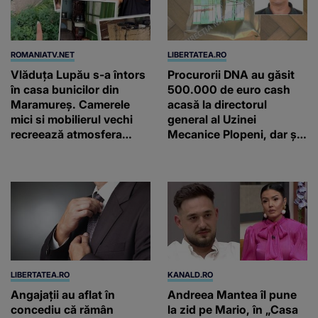
ROMANIATV.NET
LIBERTATEA.RO
Vlăduța Lupău s-a întors
Procurorii DNA au găsit
în casa bunicilor din
500.000 de euro cash
Maramureș. Camerele
acasă la directorul
mici si mobilierul vechi
general al Uzinei
recreează atmosfera
Mecanice Plopeni, dar și
autentică a unei
două ceasuri Patek
gospodării de odinioară
Philippe și Rolex
LIBERTATEA.RO
KANALD.RO
Angajații au aflat în
Andreea Mantea îl pune
concediu că rămân
la zid pe Mario, în „Casa