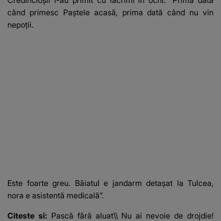
Credincioșii i-au primit cu lacrimi în ochi: ”Prima dată
când primesc Paștele acasă, prima dată când nu vin
nepoții.
Este foarte greu. Băiatul e jandarm detașat la Tulcea,
nora e asistentă medicală”.
Citeste si:
Pască fără aluat\\ Nu ai nevoie de drojdie!