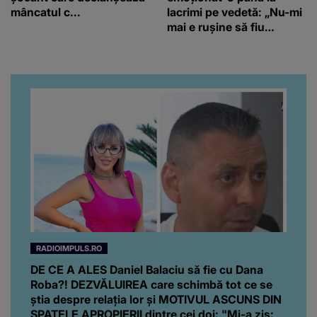
mâncatul c...
lacrimi pe vedetă: „Nu-mi
mai e rușine să fiu
vulnerabilă”
RADIOIMPULS.RO
DE CE A ALES Daniel Balaciu să fie cu Dana
Roba?! DEZVĂLUIREA care schimbă tot ce se
știa despre relația lor și MOTIVUL ASCUNS DIN
SPATELE APROPIERII dintre cei doi: "Mi-a zis: