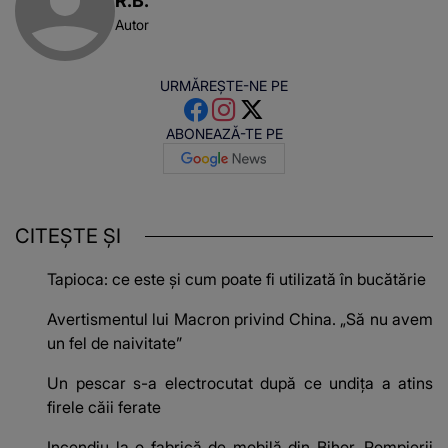
R.B.
Autor
URMĂREȘTE-NE PE
ABONEAZĂ-TE PE
CITEȘTE ȘI
Tapioca: ce este și cum poate fi utilizată în bucătărie
Avertismentul lui Macron privind China. „Să nu avem
un fel de naivitate”
Un pescar s-a electrocutat după ce undița a atins
firele căii ferate
Incendiu la o fabrică de mobilă din Bihor. Pompierii