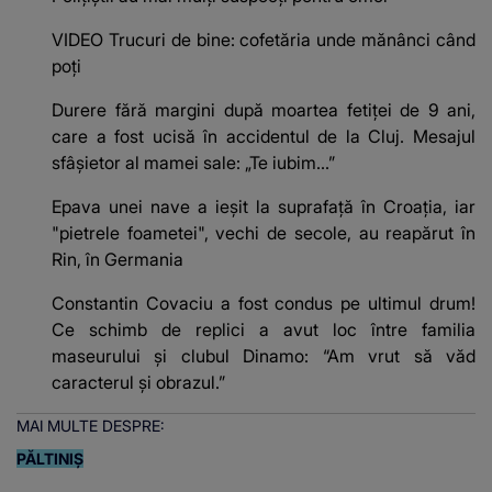
VIDEO Trucuri de bine: cofetăria unde mănânci când
poți
Durere fără margini după moartea fetiței de 9 ani,
care a fost ucisă în accidentul de la Cluj. Mesajul
sfâșietor al mamei sale: „Te iubim…”
Epava unei nave a ieșit la suprafață în Croația, iar
"pietrele foametei", vechi de secole, au reapărut în
Rin, în Germania
Constantin Covaciu a fost condus pe ultimul drum!
Ce schimb de replici a avut loc între familia
maseurului și clubul Dinamo: “Am vrut să văd
caracterul și obrazul.”
MAI MULTE DESPRE:
PĂLTINIȘ