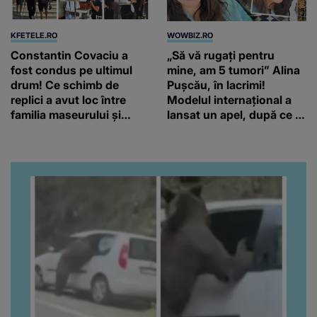
KFETELE.RO
WOWBIZ.RO
Constantin Covaciu a
„Să vă rugați pentru
fost condus pe ultimul
mine, am 5 tumori” Alina
drum! Ce schimb de
Pușcău, în lacrimi!
replici a avut loc între
Modelul internațional a
familia maseurului și
lansat un apel, după ce a
clubul Dinamo: “Am vrut
fost diagnosticată cu o
să văd caracterul și
boală gravă
obrazul.”