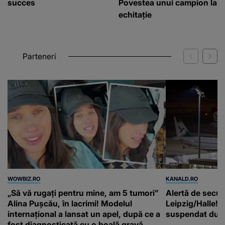
succes
Povestea unui campion la
echitație
Parteneri
WOWBIZ.RO
KANALD.RO
„Să vă rugați pentru mine, am 5 tumori”
Alertă de secur
Alina Pușcău, în lacrimi! Modelul
Leipzig/Halle! T
internațional a lansat un apel, după ce a
suspendat după
fost diagnosticată cu o boală gravă