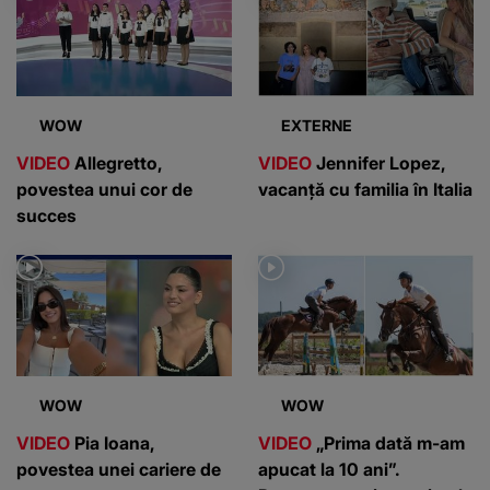
WOW
EXTERNE
VIDEO
Allegretto,
VIDEO
Jennifer Lopez,
povestea unui cor de
vacanță cu familia în Italia
succes
WOW
WOW
VIDEO
Pia Ioana,
VIDEO
„Prima dată m-am
povestea unei cariere de
apucat la 10 ani”.