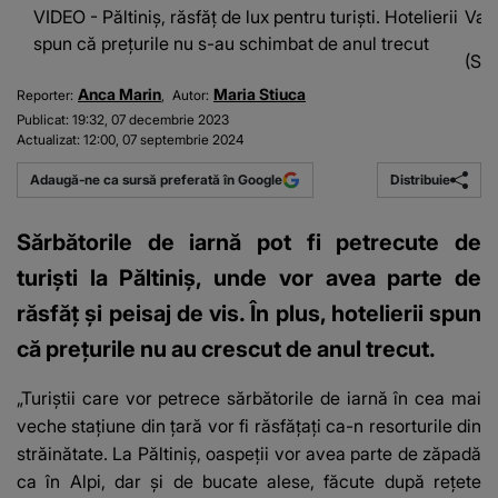
VIDEO - Păltiniș, răsfăț de lux pentru turiști. Hotelierii
Vaca
spun că prețurile nu s-au schimbat de anul trecut
(Sur
Anca Marin
Maria Stiuca
Reporter:
Autor:
Publicat:
19:32, 07 decembrie 2023
Actualizat:
12:00, 07 septembrie 2024
Distribuie
Adaugă-ne ca sursă preferată în Google
Sărbătorile de iarnă pot fi petrecute de
turiști la Păltiniș, unde vor avea parte de
răsfăț și peisaj de vis. În plus, hotelierii spun
că prețurile nu au crescut de anul trecut.
„Turiștii care vor petrece sărbătorile de iarnă în cea mai
veche stațiune din țară vor fi răsfățați ca-n resorturile din
străinătate. La Păltiniș, oaspeții vor avea parte de zăpadă
ca în Alpi, dar și de bucate alese, făcute după rețete