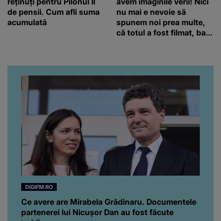
reținuți pentru Pilonul II
avem imaginile verii! Nici
de pensii. Cum afli suma
nu mai e nevoie să
acumulată
spunem noi prea multe,
că totul a fost filmat, ba
chiar artistul și-a întrebat
iubita dacă e adevărat! Și
da, frumoasa iubită a lui
Florin Ristei e...
DIGIFM.RO
Ce avere are Mirabela Grădinaru. Documentele
partenerei lui Nicușor Dan au fost făcute