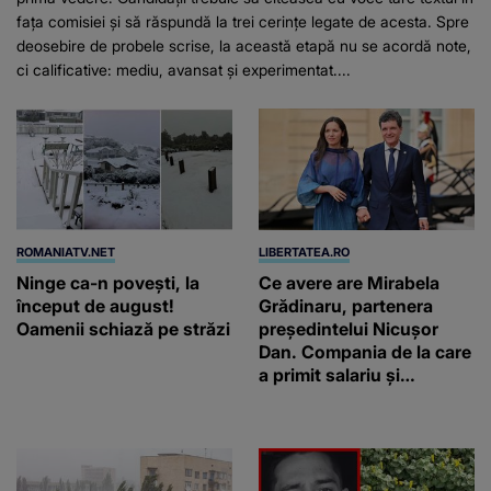
fața comisiei și să răspundă la trei cerințe legate de acesta. Spre
deosebire de probele scrise, la această etapă nu se acordă note,
ci calificative: mediu, avansat și experimentat....
ROMANIATV.NET
LIBERTATEA.RO
Ninge ca-n povești, la
Ce avere are Mirabela
început de august!
Grădinaru, partenera
Oamenii schiază pe străzi
președintelui Nicușor
Dan. Compania de la care
a primit salariu și
moștenirile de la tată și
bunici