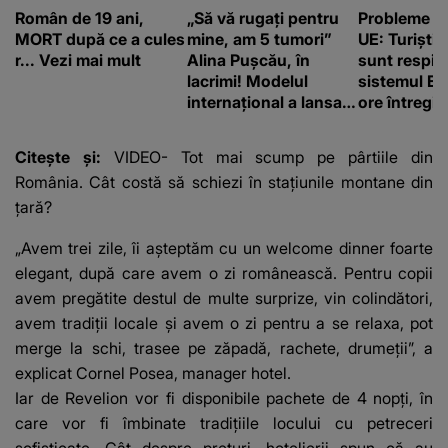
Român de 19 ani,
„Să vă rugați pentru
Probleme la
MORT după ce a cules
mine, am 5 tumori”
UE: Turiștii 
r... Vezi mai mult
Alina Pușcău, în
sunt respin
lacrimi! Modelul
sistemul EE
internațional a lansat
ore întregi l
un apel, după ce a
„Degetele m
fost diagnosticată cu
tocite”
Citește și:
VIDEO- Tot mai scump pe pârtiile din
o boală gravă
România. Cât costă să schiezi în stațiunile montane din
țară?
„Avem trei zile, îi așteptăm cu un welcome dinner foarte
elegant, după care avem o zi românească. Pentru copii
avem pregătite destul de multe surprize, vin colindători,
avem tradiții locale și avem o zi pentru a se relaxa, pot
merge la schi, trasee pe zăpadă, rachete, drumeții”, a
explicat Cornel Posea, manager hotel.
Iar de Revelion vor fi disponibile pachete de 4 nopți, în
care vor fi îmbinate tradițiile locului cu petreceri