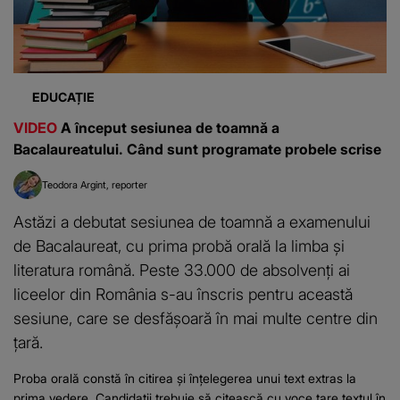
EDUCAȚIE
VIDEO
A început sesiunea de toamnă a
Bacalaureatului. Când sunt programate probele scrise
Teodora Argint
reporter
Astăzi a debutat sesiunea de toamnă a examenului
de Bacalaureat, cu prima probă orală la limba și
literatura română. Peste 33.000 de absolvenți ai
liceelor din România s-au înscris pentru această
sesiune, care se desfășoară în mai multe centre din
țară.
Proba orală constă în citirea și înțelegerea unui text extras la
prima vedere. Candidații trebuie să citească cu voce tare textul în