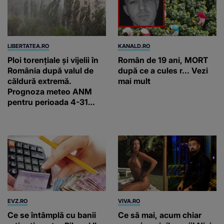
LIBERTATEA.RO
KANALD.RO
Ploi torențiale și vijelii în
Român de 19 ani, MORT
România după valul de
după ce a cules r... Vezi
căldură extremă.
mai mult
Prognoza meteo ANM
pentru perioada 4-31
august 2026
EVZ.RO
VIVA.RO
Ce se întâmplă cu banii
Ce să mai, acum chiar