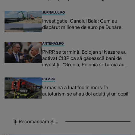
promulgare
JURNALUL.RO
Investigație, Canalul Bala: Cum au
dispărut milioane de euro pe Dunăre
ANTENA3.RO
PNRR se termină. Bolojan și Nazare au
activat CI3P ca să găsească bani de
investiții. ”Grecia, Polonia şi Turcia au
utilizat PPP”
B1TV.RO
O maşină a luat foc în mers: În
autoturism se aflau doi adulți și un copil
Îți Recomandăm Și...