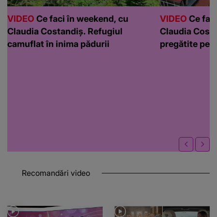
VIDEO
Ce faci în weekend, cu
VIDEO
Ce faci
Claudia Costandiș. Refugiul
Claudia Costa
camuflat în inima pădurii
pregătite pen
Recomandări video