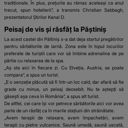
tradiționale. În plus, prețurile au rămas aceleași ca anul
trecut, spun hotelierii”, a transmis Christian Sabbagh,
prezentatorul Știrilor Kanal D.
Peisaj de vis și răsfăț la Păștiniș
La acest castel din Păltiniș s-a dat deja
startul pregătirilor
pentru sărbătorile de iarnă
. Zona este în topul locurilor
preferate de turiștii care vor să îmbine adrenalina de pe
pârtie cu relaxarea de la spa.
„Aș sta aici în fiecare zi. Cu Elveția, Austria, se poate
compara”, a spus un turist.
„E o senzație plăcută să fi într-un loc cald, dar afară să fie
grade cu minus, un peisaj deosebit. Nu te aștepți să
găsești așa ceva în România”, a spus alt turist.
De altfel, cei care își vor petrece sărbătorile aici vor avea
parte de un răsfăț ca în marile stațiuni din străinătate.
„Avem terapii de relaxare, avem împachetări, avem
terapii cu pietre vulcanice. Saună umedă, saună uscată,