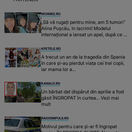
WOWBIZ.RO
„Să vă rugați pentru mine, am 5 tumori”
Alina Pușcău, în lacrimi! Modelul
internațional a lansat un apel, după ce a
fost diagnosticată cu o boală gravă
KFETELE.RO
A trecut un an de la tragedia din Spania
în care și-au pierdut viața cei trei copii,
iar mama lor a…
KANALD.RO
Un bărbat dat dispărut din aprilie a fost
găsit ÎNGROPAT în curtea... Vezi mai
mult
RADIOIMPULS.RO
Motivul pentru care și-ar fi îngropat