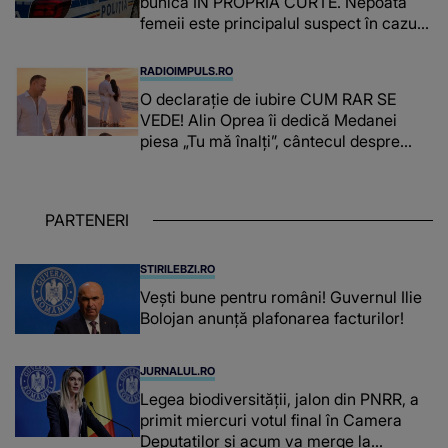
bunica ÎN PROPRIA CURTE. Nepoata
femeii este principalul suspect în cazul
din Galați, iar DETALIUL DESCOPERIT
DE ANCHETATORI a șocat localnicii
RADIOIMPULS.RO
O declarație de iubire CUM RAR SE
VEDE! Alin Oprea îi dedică Medanei
piesa „Tu mă înalți”, cântecul despre
omul care i-a schimbat DESTINUL și i-a
redat LUMINA DIN SUFLET: "M-ai iubit
cu bunătate și răbdare, până când omul
PARTENERI
din mine și-a regăsit pacea"
STIRILEBZI.RO
Vești bune pentru români! Guvernul Ilie
Bolojan anunță plafonarea facturilor!
JURNALUL.RO
Legea biodiversității, jalon din PNRR, a
primit miercuri votul final în Camera
Deputaților și acum va merge la