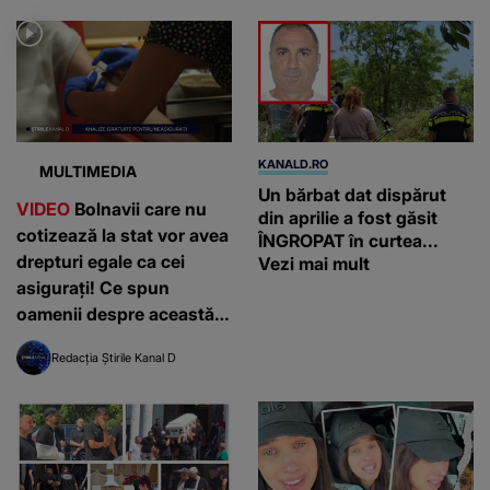
KANALD.RO
MULTIMEDIA
Un bărbat dat dispărut
VIDEO
Bolnavii care nu
din aprilie a fost găsit
cotizează la stat vor avea
ÎNGROPAT în curtea...
drepturi egale ca cei
Vezi mai mult
asigurați! Ce spun
oamenii despre această
decizie?
Redacția Știrile Kanal D