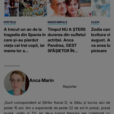
KFETELE
RADIO IMPULS
CLICK
A trecut un an de la
Timpul NU A ȘTERS
Zodia care 
tragedia din Spania în
durerea din sufletul
lovitura vieț
care și-au pierdut
actriței. Anca
august. Ace
viața cei trei copii, iar
Pandrea, GEST
va avea lum
mama lor a…
SFÂȘIETOR ÎN
picioare
MEMORIA lui Iurie
Darie: "A fost
copleșitor. Pe măsură
ce trece timpul
parcă..."
Anca Marin
Reporter
„Sunt corespondent al Știrilor Kanal D, la Sibiu și lucrez aici de
peste 15 ani. Am o experiență de peste 22 de ani în presă, presă
scrisă, radio și TV, iar de-a lungul timpului am colaborat cu