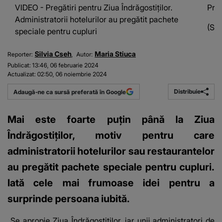
VIDEO - Pregătiri pentru Ziua Îndrăgostiților.
Preg
Administratorii hotelurilor au pregătit pachete
(Sur
speciale pentru cupluri
Silvia Cseh
Maria Stiuca
Reporter:
Autor:
Publicat:
13:46, 06 februarie 2024
Actualizat:
02:50, 06 noiembrie 2024
Distribuie
Adaugă-ne ca sursă preferată în Google
Mai este foarte puțin până la Ziua
Îndrăgostiților, motiv pentru care
administratorii hotelurilor sau restaurantelor
au pregătit pachete speciale pentru cupluri.
Iată cele mai frumoase idei pentru a
surprinde persoana iubită.
„Se apropie Ziua Îndrăgostiților, iar unii administratori de