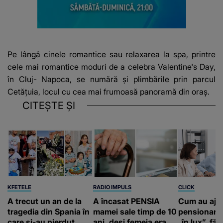
Pe lângă cinele romantice sau relaxarea la spa, printre
cele mai romantice moduri de a celebra Valentine's Day,
în Cluj- Napoca, se numără și plimbările prin parcul
Cetățuia, locul cu cea mai frumoasă panoramă din oraș.
CITEȘTE ȘI
KFETELE
RADIO IMPULS
CLICK
A trecut un an de la
A încasat PENSIA
Cum au aju
tragedia din Spania în
mamei sale timp de 10
pensionari 
care și-au pierdut
ani, deși femeia era
„în lux”, făr