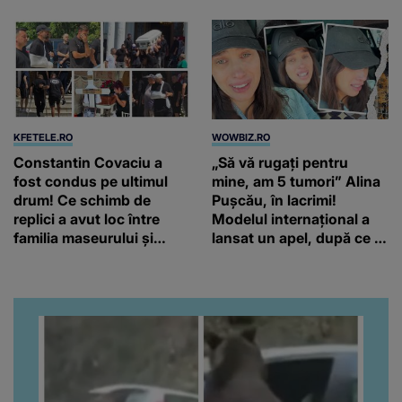
KFETELE.RO
WOWBIZ.RO
Constantin Covaciu a
„Să vă rugați pentru
fost condus pe ultimul
mine, am 5 tumori” Alina
drum! Ce schimb de
Pușcău, în lacrimi!
replici a avut loc între
Modelul internațional a
familia maseurului și
lansat un apel, după ce a
clubul Dinamo: “Am vrut
fost diagnosticată cu o
să văd caracterul și
boală gravă
obrazul.”