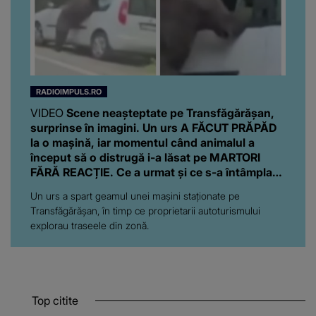
RADIOIMPULS.RO
VIDEO
Scene neașteptate pe Transfăgărășan,
surprinse în imagini. Un urs A FĂCUT PRĂPĂD
la o mașină, iar momentul când animalul a
început să o distrugă i-a lăsat pe MARTORI
FĂRĂ REACȚIE. Ce a urmat și ce s-a întâmplat
cu proprietarii autoturismului
Un urs a spart geamul unei mașini staționate pe
Transfăgărășan, în timp ce proprietarii autoturismului
explorau traseele din zonă.
Top citite