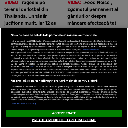
VIDEO
Tragedie pe
VIDEO
„Food Noise”,
terenul de fotbal din
zgomotul permanent al
Thailanda. Un tânăr
gândurilor despre
jucător a murit, iar 12 au
mâncare afectează tot
fost răniți după ce
mai mulți români
Nouă ne pasă ca datele tale personale să rămână confidențiale
fulgerele au lovit în timpul
Noi și partenerii noștri
589
stocăm și/sau accesăm informații pe dispozitivul dvs., precum identificatorii cookie unici
meciului
pentru prelucrarea datelor cu caracter personal. Puteți accepta sau gestiona preferințele dvs. făcând clic mai jos,
respectiv vă puteți opune utilizării unui interes legitim în orice moment pe pagina cu politica de confidențialitate.
Aceste alegeri vor fi raportate partenerilor noștri și nu vă vor afecta navigarea.
Mai multe detalii
Parteneri
Noi si partenerii nostri (retelele de socializare si agentiile de publicitate partenere, precum si furnizorii nostri de
servicii de date analitice) prelucram date pentru a permite website-ului sa functioneze, pentru a personaliza
continutul si anunturile publicitare afisate in functie de interesele si/sau profilul dvs., pentru a va oferi functionalitati
aferente retelelor de socializare si pentru a analiza traficul pe website. Beneficiati de drepturile prevazute de art. 15-
22 din GDPR in legatura cu prelucrarea datelor cu caracter personal. Aceste drepturi pot fi exercitate prin
modalitatea indicata
aici
. Prin click pe “ACCEPT TOATE”, acceptati folosirea tuturor Tehnologiilor de tip Cookie, care
implica inclusiv acceptul dvs. cu privire la stocarea/accesarea informatiilor de catre Vendor-ii cu care colaboram.
Prin click pe “VREAU SA MODIFIC SETARILE INDIVIDUAL” puteti schimba preferintele in mod individual, mai putin
cele legate de cookie strict necesare pentru functionarea website-ului.
Atât noi, cât și partenerii noștri prelucrăm datele pentru a oferi:
Dezvoltarea și îmbunătățirea serviciilor. Utilizarea profilurilor pentru selectarea conținutului personalizat. Stocarea
și/sau accesarea informațiilor de pe un dispozitiv. Măsurarea performanței reclamelor. Utilizarea profilurilor pentru
selectarea publicității personalizate. Crearea profilurilor de conținut personalizat. Crearea profilurilor pentru
publicitate personalizată. Măsurarea performanței conținutului. Înțelegerea publicului prin statistici sau combinații
de date din surse diferite. Utilizarea de date limitate pentru a selecta publicitatea. Utilizarea datelor limitate pentru a
selecta conținutul. Date precise de geolocație și identificarea prin scanarea dispozitivului.
Listă parteneri (furnizori)
ACCEPT TOATE
VREAU SA MODIFIC SETARILE INDIVIDUAL
WOWBIZ.RO
KANALD.RO