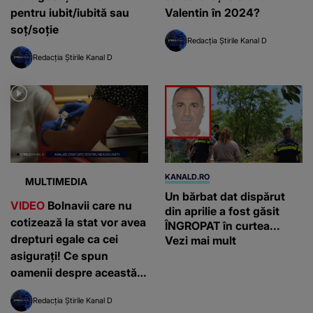
pentru iubit/iubită sau
Valentin în 2024?
soț/soție
Redacția Știrile Kanal D
Redacția Știrile Kanal D
KANALD.RO
MULTIMEDIA
Un bărbat dat dispărut
VIDEO
Bolnavii care nu
din aprilie a fost găsit
cotizează la stat vor avea
ÎNGROPAT în curtea...
drepturi egale ca cei
Vezi mai mult
asigurați! Ce spun
oamenii despre această
decizie?
Redacția Știrile Kanal D