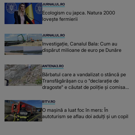
JURNALUL.RO
Ecologism cu japca. Natura 2000
lovește fermierii
JURNALUL.RO
Investigație, Canalul Bala: Cum au
dispărut milioane de euro pe Dunăre
ANTENA3.RO
Bărbatul care a vandalizat o stâncă pe
Transfăgărășan cu o "declaraţie de
dragoste" e căutat de poliție și comisarii
de mediu
B1TV.RO
O maşină a luat foc în mers: În
autoturism se aflau doi adulți și un copil