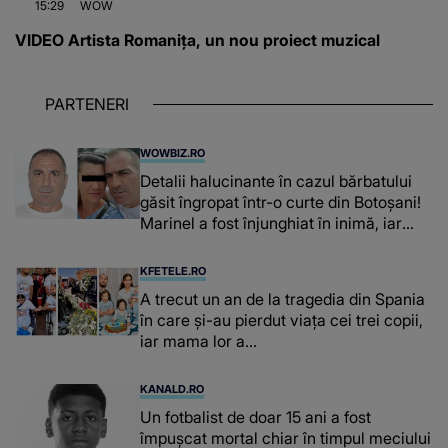
15:29
WOW
VIDEO Artista Romanița, un nou proiect muzical
PARTENERI
WOWBIZ.RO
Detalii halucinante în cazul bărbatului
găsit îngropat într-o curte din Botoșani!
Marinel a fost înjunghiat în inimă, iar
concubina lui se numără printre
suspecți
KFETELE.RO
A trecut un an de la tragedia din Spania
în care și-au pierdut viața cei trei copii,
iar mama lor a…
KANALD.RO
Un fotbalist de doar 15 ani a fost
împușcat mortal chiar în timpul meciului