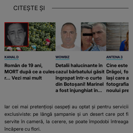
CITEȘTE ȘI
KANAL D
WOWBIZ
ANTENA 3
Român de 19 ani,
Detalii halucinante în
Cine este A
MORT după ce a cules
cazul bărbatului găsit
Drăgoi, fot
r... Vezi mai mult
îngropat într-o curte
Iași care a r
din Botoșani! Marinel
fotografia o
a fost înjunghiat în
noului prem
inimă, iar concubina
britanic, A
lui se numără printre
Burnham
Iar cei mai pretențioși oaspeți au optat și pentru servicii
suspecți
exclusiviste: pe lângă șampanie și un desert care pot fi
servite în cameră, la cerere, se poate împodobi întreaga
încăpere cu flori.