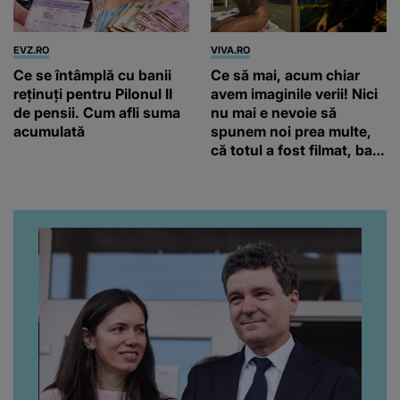
EVZ.RO
VIVA.RO
Ce se întâmplă cu banii
Ce să mai, acum chiar
reținuți pentru Pilonul II
avem imaginile verii! Nici
de pensii. Cum afli suma
nu mai e nevoie să
acumulată
spunem noi prea multe,
că totul a fost filmat, ba
chiar artistul și-a întrebat
iubita dacă e adevărat! Și
da, frumoasa iubită a lui
Florin Ristei e...