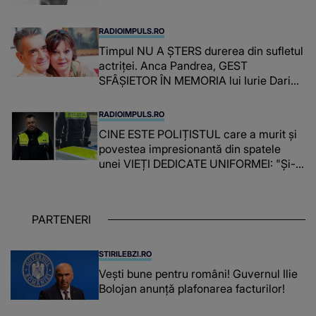
RADIOIMPULS.RO
Timpul NU A ȘTERS durerea din sufletul
actriței. Anca Pandrea, GEST
SFÂȘIETOR ÎN MEMORIA lui Iurie Darie:
"A fost copleșitor. Pe măsură ce trece
timpul parcă..."
RADIOIMPULS.RO
CINE ESTE POLIȚISTUL care a murit și
povestea impresionantă din spatele
unei VIEȚI DEDICATE UNIFORMEI: "Și-a
îndeplinit misiunile cu responsabilitate,
iar în relația cu colegii a fost un sprijin,
un sfătuitor și un..."
PARTENERI
STIRILEBZI.RO
Vești bune pentru români! Guvernul Ilie
Bolojan anunță plafonarea facturilor!