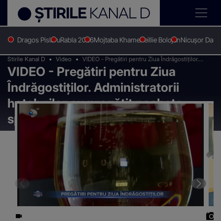
Dragos Pislaru
Rabla 2026
Mojtaba Khamenei
Ilie Bolojan
Nicușor Dan
Stirile Kanal D
Video
VIDEO - Pregătiri pentru Ziua Îndrăgostiților.
VIDEO - Pregătiri pentru Ziua
Administratorii hotelurilor au pregătit pachete
speciale pentru cupluri
Îndrăgostiților. Administratorii
hotelurilor au pregătit pachete
speciale pentru cupluri