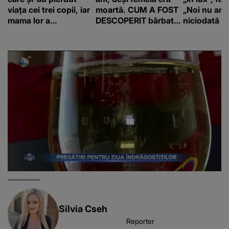
viața cei trei copii, iar
moartă. CUM A FOST
„Noi nu am 
mama lor a…
DESCOPERIT bărbatul
niciodată a
de 50 de ani și ce
afacere a deschis cu
banii obținuți? SUMA
E COLOSALĂ
Silvia Cseh
Reporter