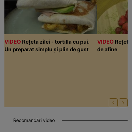
VIDEO
Rețeta zilei - tortilla cu pui.
VIDEO
Rețeta 
Un preparat simplu și plin de gust
de afine
Recomandări video