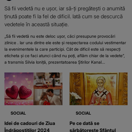
Să fii vedetă nu e ușor, iar să-ți pregătești o anumită
ținută poate fi la fel de dificil. Iată cum se descurcă
vedetele în această situație.
„Să fii vedetă nu este deloc ușor, căci presupune provocări
zilnice . Iar una dintre ele este și respectarea codului vestimentar
la evenimentele la care participi. Cât de dificil este să respecți
eticheta și ce faci atunci când nu poți, aflăm chiar de la vedete”,
a transmis Silvia Ioniță, prezentatoarea Știrilor Kanal...
SOCIAL
SOCIAL
Idei de cadouri de Ziua
Pe ce dată se
Îndrăgostiților 2024
sărbătorește Sfântul