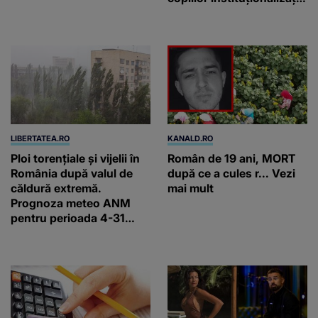
din România: „Voluntarii
noștri nu schimbă vieți
printr-un gest
spectaculos, ci prin
faptul că revin”
LIBERTATEA.RO
KANALD.RO
Ploi torențiale și vijelii în
Român de 19 ani, MORT
România după valul de
după ce a cules r... Vezi
căldură extremă.
mai mult
Prognoza meteo ANM
pentru perioada 4-31
august 2026