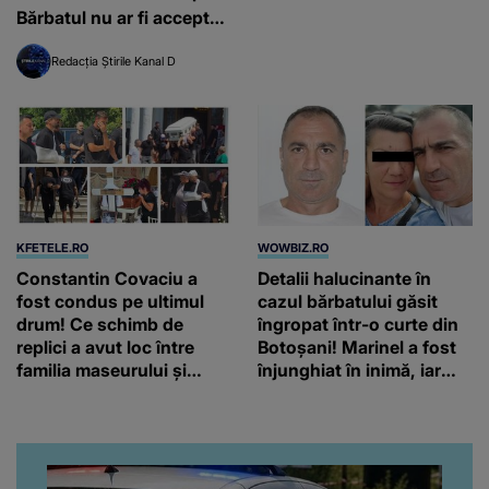
Bărbatul nu ar fi acceptat
despărțirea
Redacția Știrile Kanal D
KFETELE.RO
WOWBIZ.RO
Constantin Covaciu a
Detalii halucinante în
fost condus pe ultimul
cazul bărbatului găsit
drum! Ce schimb de
îngropat într-o curte din
replici a avut loc între
Botoșani! Marinel a fost
familia maseurului și
înjunghiat în inimă, iar
clubul Dinamo: “Am vrut
concubina lui se numără
să văd caracterul și
printre suspecți
obrazul.”