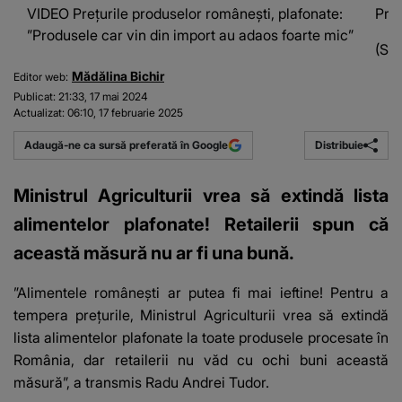
VIDEO Prețurile produselor românești, plafonate:
Preț
”Produsele car vin din import au adaos foarte mic”
(Sur
Mădălina Bichir
Editor web:
Publicat:
21:33, 17 mai 2024
Actualizat:
06:10, 17 februarie 2025
Distribuie
Adaugă-ne ca sursă preferată în Google
Ministrul Agriculturii vrea să extindă lista
alimentelor plafonate! Retailerii spun că
această măsură nu ar fi una bună.
”Alimentele românești ar putea fi mai ieftine! Pentru a
tempera prețurile, Ministrul Agriculturii vrea să extindă
lista alimentelor plafonate la toate produsele procesate în
România, dar retailerii nu văd cu ochi buni această
măsură”, a transmis Radu Andrei Tudor.