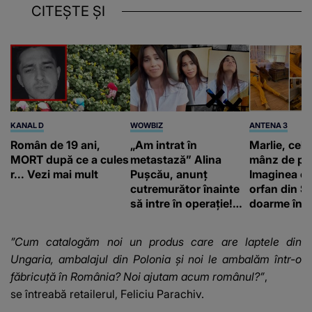
CITEȘTE ȘI
KANAL D
WOWBIZ
ANTENA 3
Român de 19 ani,
„Am intrat în
Marlie, cel 
MORT după ce a cules
metastază” Alina
mânz de pe 
r... Vezi mai mult
Pușcău, anunț
Imaginea cu
cutremurător înainte
orfan din Să
să intre în operație!
doarme în p
Vedeta a transmis un
un copil a 
mesaj emoționant
mii de româ
”Cum catalogăm noi un produs care are laptele din
fanilor
Ungaria, ambalajul din Polonia și noi le ambalăm într-o
făbricuță în România? Noi ajutam acum românul?”
,
se întreabă retailerul, Feliciu Parachiv.