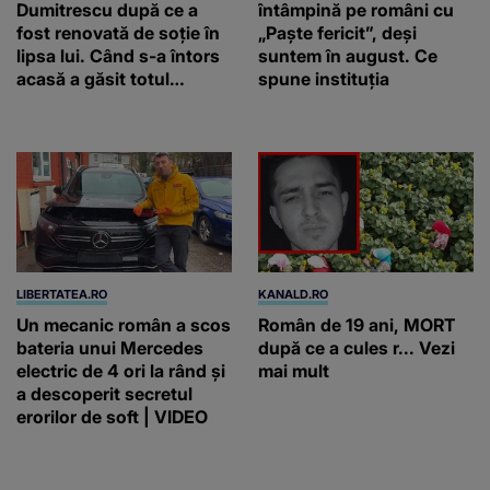
Dumitrescu după ce a
întâmpină pe români cu
fost renovată de soție în
„Paște fericit”, deși
lipsa lui. Când s-a întors
suntem în august. Ce
acasă a găsit totul
spune instituția
schimbat. A schimbat
casa din temelii / VIDEO
LIBERTATEA.RO
KANALD.RO
Un mecanic român a scos
Român de 19 ani, MORT
bateria unui Mercedes
după ce a cules r... Vezi
electric de 4 ori la rând și
mai mult
a descoperit secretul
erorilor de soft | VIDEO