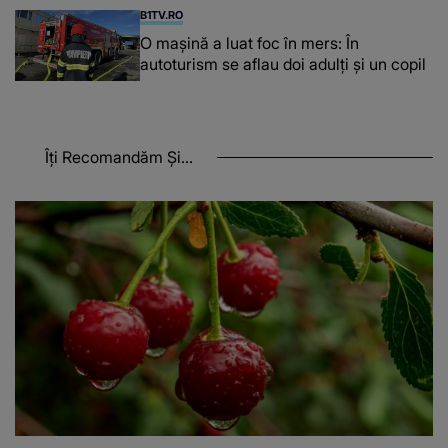
B1TV.RO
O maşină a luat foc în mers: În
autoturism se aflau doi adulți și un copil
Îți Recomandăm Și...