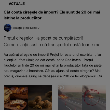
ACTUALE
Cât costă cireșele de import? Ele sunt de 20 ori mai
ieftine la producător
Redacția Știrile Kanal D
Prețul cireșelor i-a șocat pe cumpărători!
Comercianții susțin că transportul costă foarte mult.
Au apărut cireșele de import! Prețul lor este unul exorbitant, iar
clienții au fost uimiți de cât costă, scrie Realitatea . Prețul
fructelor ar fi de 20 de ori mai ieftin la producător față de piețe
sau magazine alimentare. Cât au ajuns să coste cireșele? Mai
precis, cireșele ajung să depășească 200 de lei kilogramul. Cu...