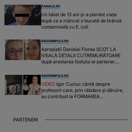
KANALD.RO
Un băiat de 13 ani și-a pierdut viața
după ce a mâncat o bucată de brânză
contaminată cu E. coli
RADIOIMPULS.RO
Apropiații Danielei Florea SCOT LA
IVEALĂ DETALII CUTREMURĂTOARE
după arestarea fostului ei partener.
PRIN CE A FOST NEVOITĂ să treacă
românca ucisă în Italia și ascunsă în
RADIOIMPULS.RO
lada unui pat: " Îmi pare rău că nu am
VIDEO
Igor Cuciuc cântă despre
reușit să fac mai mult pentru ea și..."
profesorii care, prin răbdare și dăruire,
au contribuit la FORMAREA
OAMENILOR DE ASTĂZI. Ce spune
despre dascălii care lasă amprente
puternice ÎN SUFLETELE ELEVILOR,
PARTENERI
chiar și după trecerea anilor: "De
fiecare dată când..."