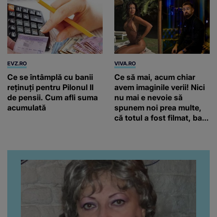
EVZ.RO
VIVA.RO
Ce se întâmplă cu banii
Ce să mai, acum chiar
reținuți pentru Pilonul II
avem imaginile verii! Nici
de pensii. Cum afli suma
nu mai e nevoie să
acumulată
spunem noi prea multe,
că totul a fost filmat, ba
chiar artistul și-a întrebat
iubita dacă e adevărat! Și
da, frumoasa iubită a lui
Florin Ristei e...