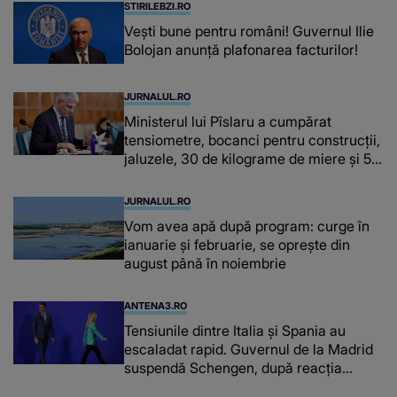
STIRILEBZI.RO
Vești bune pentru români! Guvernul Ilie
Bolojan anunță plafonarea facturilor!
JURNALUL.RO
Ministerul lui Pîslaru a cumpărat
tensiometre, bocanci pentru construcții,
jaluzele, 30 de kilograme de miere și 50
de kilograme de cafea
JURNALUL.RO
Vom avea apă după program: curge în
ianuarie și februarie, se oprește din
august până în noiembrie
ANTENA3.RO
Tensiunile dintre Italia și Spania au
escaladat rapid. Guvernul de la Madrid
suspendă Schengen, după reacția
furioasă a lui Meloni