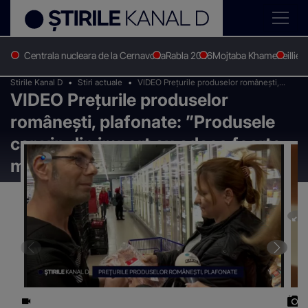
Centrala nucleara de la Cernavoda
Rabla 2026
Mojtaba Khamenei
Ilie 
Stirile Kanal D
Stiri actuale
VIDEO Prețurile produselor românești,
VIDEO Prețurile produselor
plafonate: ”Produsele car vin din import au
adaos foarte mic”
românești, plafonate: ”Produsele
car vin din import au adaos foarte
mic”