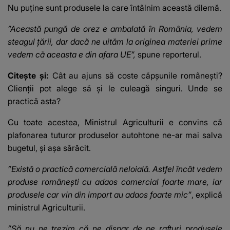
Nu puține sunt produsele la care întâlnim această dilemă.
”Această pungă de orez e ambalată în România, vedem
steagul țării, dar dacă ne uităm la originea materiei prime
vedem că aceasta e din afara UE”,
spune reporterul.
Citește și:
Cât au ajuns să coste căpșunile românești?
Clienții pot alege să și le culeagă singuri. Unde se
practică asta?
Cu toate acestea, Ministrul Agriculturii e convins că
plafonarea tuturor produselor autohtone ne-ar mai salva
bugetul, și așa sărăcit.
”Există o practică comercială neloială. Astfel încât vedem
produse românești cu adaos comercial foarte mare, iar
produsele car vin din import au adaos foarte mic”
, explică
ministrul Agriculturii.
”Să nu ne trezim că ne dispar de pe rafturi produsele