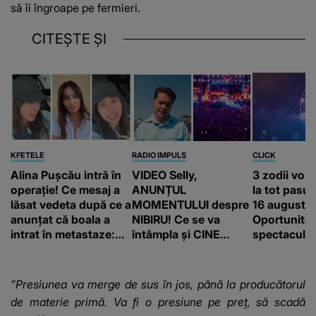
să îi îngroape pe fermieri.
CITEȘTE ȘI
KFETELE
RADIO IMPULS
CLICK
Alina Pușcău intră în
VIDEO Selly,
3 zodii vor
operație! Ce mesaj a
ANUNȚUL
la tot pasul 
lăsat vedeta după ce a
MOMENTULUI despre
16 august.
anunțat că boala a
NIBIRU! Ce se va
Oportunităț
intrat în metastaze:
întâmpla și CINE
spectaculoa
“Am cancer!”
SUNT CEI VIZAȚI de
apărea în c
această situație: "Îmi
e ciudă că..."
”Presiunea va merge de sus în jos, până la producătorul
de materie primă. Va fi o presiune pe preț, să scadă