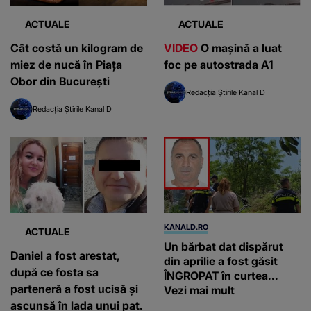
ACTUALE
ACTUALE
Cât costă un kilogram de
VIDEO
O mașină a luat
miez de nucă în Piața
foc pe autostrada A1
Obor din București
Redacția Știrile Kanal D
Redacția Știrile Kanal D
KANALD.RO
ACTUALE
Un bărbat dat dispărut
Daniel a fost arestat,
din aprilie a fost găsit
după ce fosta sa
ÎNGROPAT în curtea...
parteneră a fost ucisă și
Vezi mai mult
ascunsă în lada unui pat.