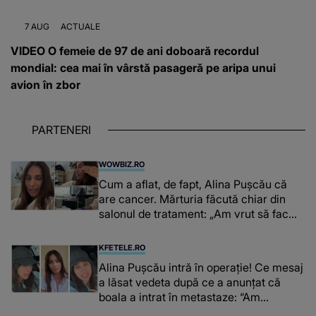
7 AUG
ACTUALE
VIDEO O femeie de 97 de ani doboară recordul
mondial: cea mai în vârstă pasageră pe aripa unui
avion în zbor
PARTENERI
WOWBIZ.RO
Cum a aflat, de fapt, Alina Pușcău că
are cancer. Mărturia făcută chiar din
salonul de tratament: „Am vrut să fac
niște genuflexiuni și a început să mă
înțepe sânul”
KFETELE.RO
Alina Pușcău intră în operație! Ce mesaj
a lăsat vedeta după ce a anunțat că
boala a intrat în metastaze: “Am
cancer!”