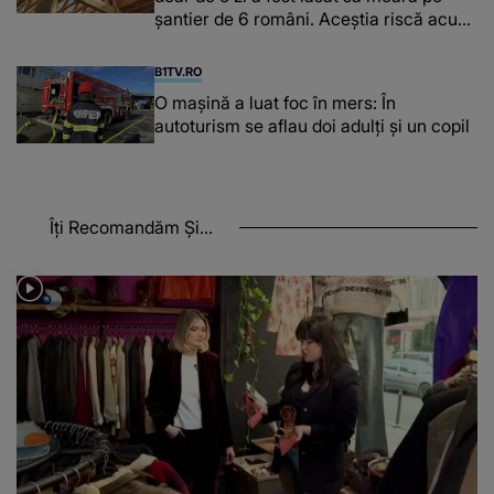
şantier de 6 români. Aceștia riscă acum
închisoarea
B1TV.RO
O maşină a luat foc în mers: În
autoturism se aflau doi adulți și un copil
Îți Recomandăm Și...