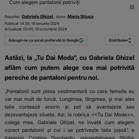
Cum alegem pantalonii potriviți
(Sur
Gabriela Ghizel
Maria Stiuca
Reporter:
Autor:
Publicat:
14:33, 19 ianuarie 2024
Actualizat:
03:45, 19 octombrie 2024
Distribuie
Adaugă-ne ca sursă preferată în Google
Astăzi, la „Tu Dai Moda”, cu Gabriela Ghizel
aflăm cum putem alege cea mai potrivită
pereche de pantaloni pentru noi.
„Pantalonii sunt piesa vestimentară cu care femeile au
cel mai mult de furcă.
Lungimea, lărgimea, și mai ales
talia
contează enorm și pot să avantajeze sau
dezavantajeze silueta. Azi, la rubrica <<Tu Dai Moda>>,
colega mea, Gabriela Ghizel, ne învață cum alegem
corect pantalonii și cui i se potrivește talia joasă”, a
transmis Cristina Dorobanțu, prezentatoarea Știrilor