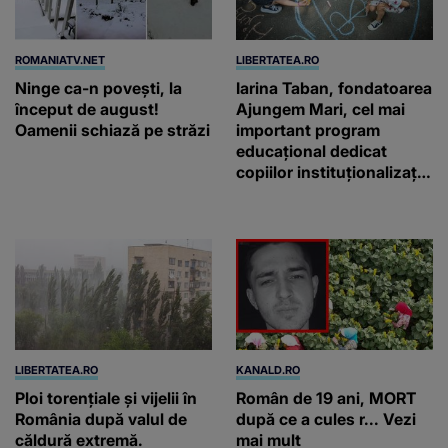
ROMANIATV.NET
LIBERTATEA.RO
Ninge ca-n povești, la
Iarina Taban, fondatoarea
început de august!
Ajungem Mari, cel mai
Oamenii schiază pe străzi
important program
educațional dedicat
copiilor instituționalizați
din România: „Voluntarii
noștri nu schimbă vieți
printr-un gest
spectaculos, ci prin
faptul că revin”
LIBERTATEA.RO
KANALD.RO
Ploi torențiale și vijelii în
Român de 19 ani, MORT
România după valul de
după ce a cules r... Vezi
căldură extremă.
mai mult