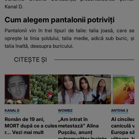
Kanal D.
Cum alegem pantalonii potriviți
Pantalonii vin în trei tipuri de talie: talia joasă, care se
oprește la linia șoldului, talia medie, adică sub buric, și
talia înaltă, deasupra buricului.
CITEȘTE ȘI
KANAL D
WOWBIZ
ANTENA 3
Român de 19 ani,
„Am intrat în
Al cincilea 
MORT după ce a cules
metastază” Alina
caniculă va
r... Vezi mai mult
Pușcău, anunț
Europa să
cutremurător înainte
viitoare. H