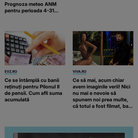
Prognoza meteo ANM
pentru perioada 4-31
august 2026
EVZ.RO
VIVA.RO
Ce se întâmplă cu banii
Ce să mai, acum chiar
reținuți pentru Pilonul II
avem imaginile verii! Nici
de pensii. Cum afli suma
nu mai e nevoie să
acumulată
spunem noi prea multe,
că totul a fost filmat, ba
chiar artistul și-a întrebat
iubita dacă e adevărat! Și
da, frumoasa iubită a lui
Florin Ristei e...