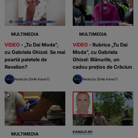
MULTIMEDIA
MULTIMEDIA
VIDEO
- „Tu Dai Moda”,
VIDEO
- Rubrica „Tu Dai
cu Gabriela Ghizel. Se mai
Moda”, cu Gabriela
poartă paietele de
Ghizel: Blănurile, un
Revelion?
cadou prețios de Crăciun
Redacția Știrile Kanal D
Redacția Știrile Kanal D
KANALD.RO
MULTIMEDIA