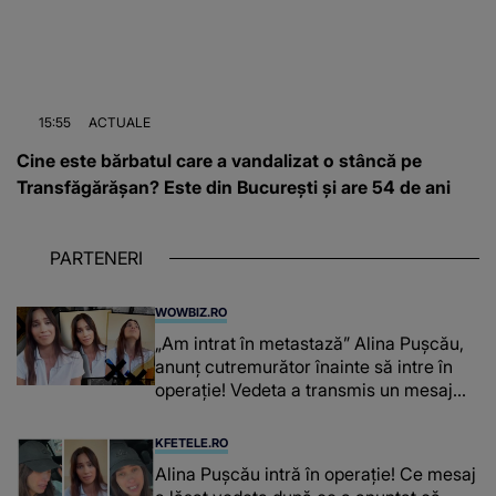
15:55
ACTUALE
Cine este bărbatul care a vandalizat o stâncă pe
Transfăgărășan? Este din București și are 54 de ani
PARTENERI
WOWBIZ.RO
„Am intrat în metastază” Alina Pușcău,
anunț cutremurător înainte să intre în
operație! Vedeta a transmis un mesaj
emoționant fanilor
KFETELE.RO
Alina Pușcău intră în operație! Ce mesaj