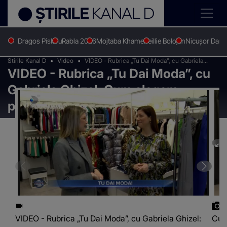
Dragos Pislaru
Rabla 2026
Mojtaba Khamenei
Ilie Bolojan
Nicușor Dan
Stirile Kanal D
Video
VIDEO - Rubrica „Tu Dai Moda”, cu Gabriela
VIDEO - Rubrica „Tu Dai Moda”, cu
Ghizel: Cum alegem pantalonii potriviți
Gabriela Ghizel: Cum alegem
pantalonii potriviți
VIDEO - Rubrica „Tu Dai Moda”, cu Gabriela Ghizel:
Cum 