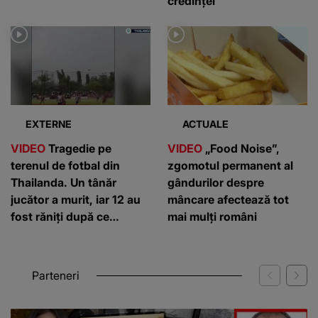
credinței
EXTERNE
ACTUALE
VIDEO
Tragedie pe
VIDEO
„Food Noise”,
terenul de fotbal din
zgomotul permanent al
Thailanda. Un tânăr
gândurilor despre
jucător a murit, iar 12 au
mâncare afectează tot
fost răniți după ce
mai mulți români
fulgerele au lovit în timpul
meciului
Parteneri