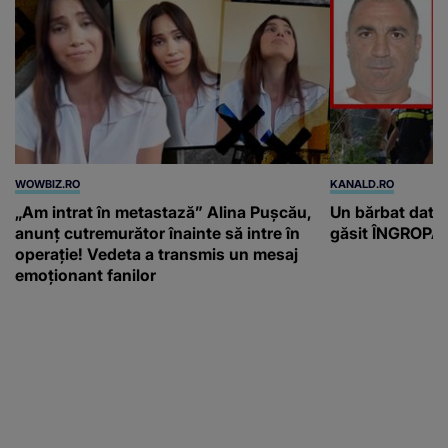
WOWBIZ.RO
KANALD.RO
„Am intrat în metastază” Alina Pușcău,
Un bărbat dat di
anunț cutremurător înainte să intre în
găsit ÎNGROPAT 
operație! Vedeta a transmis un mesaj
emoționant fanilor