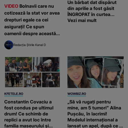
Un bărbat dat dispărut
VIDEO
Bolnavii care nu
din aprilie a fost găsit
cotizează la stat vor avea
ÎNGROPAT în curtea...
drepturi egale ca cei
Vezi mai mult
asigurați! Ce spun
oamenii despre această
decizie?
Redacția Știrile Kanal D
KFETELE.RO
WOWBIZ.RO
Constantin Covaciu a
„Să vă rugați pentru
fost condus pe ultimul
mine, am 5 tumori” Alina
drum! Ce schimb de
Pușcău, în lacrimi!
replici a avut loc între
Modelul internațional a
familia maseurului și
lansat un apel, după ce a