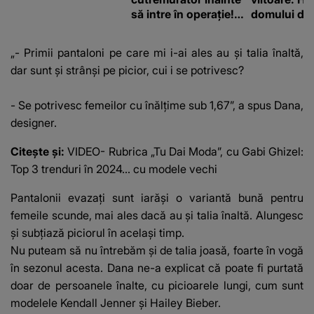
să intre în operație!
domului de 
Vedeta a transmis un
care va adu
mesaj emoționant
42 de grade
„- Primii pantaloni pe care mi i-ai ales au și talia înaltă,
fanilor
dar sunt și strânși pe picior, cui i se potrivesc?
- Se potrivesc femeilor cu înălțime sub 1,67”, a spus Dana,
designer.
Citește și:
VIDEO- Rubrica „Tu Dai Moda”, cu Gabi Ghizel:
Top 3 trenduri în 2024... cu modele vechi
Pantalonii evazați sunt iarăși o variantă bună pentru
femeile scunde, mai ales dacă au și talia înaltă. Alungesc
și subțiază piciorul în același timp.
Nu puteam să nu întrebăm și de talia joasă, foarte în vogă
în sezonul acesta. Dana ne-a explicat că poate fi purtată
doar de persoanele înalte, cu picioarele lungi, cum sunt
modelele Kendall Jenner și Hailey Bieber.