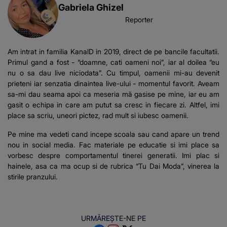
Gabriela Ghizel
Reporter
Am intrat in familia KanalD in 2019, direct de pe bancile facultatii.
Primul gand a fost - “doamne, cati oameni noi”, iar al doilea “eu
nu o sa dau live niciodata”. Cu timpul, oamenii mi-au devenit
prieteni iar senzatia dinaintea live-ului - momentul favorit. Aveam
sa-mi dau seama apoi ca meseria mă gasise pe mine, iar eu am
gasit o echipa in care am putut sa cresc in fiecare zi. Altfel, imi
place sa scriu, uneori pictez, rad mult si iubesc oamenii.
Pe mine ma vedeti cand incepe scoala sau cand apare un trend
nou in social media. Fac materiale pe educatie si imi place sa
vorbesc despre comportamentul tinerei generatii. Imi plac si
hainele, asa ca ma ocup si de rubrica “Tu Dai Moda”, vinerea la
stirile pranzului.
URMĂREȘTE-NE PE