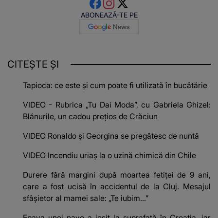
ABONEAZĂ-TE PE
CITEȘTE ȘI
Tapioca: ce este și cum poate fi utilizată în bucătărie
VIDEO - Rubrica „Tu Dai Moda”, cu Gabriela Ghizel:
Blănurile, un cadou prețios de Crăciun
VIDEO Ronaldo și Georgina se pregătesc de nuntă
VIDEO Incendiu uriaș la o uzină chimică din Chile
Durere fără margini după moartea fetiței de 9 ani,
care a fost ucisă în accidentul de la Cluj. Mesajul
sfâșietor al mamei sale: „Te iubim…”
Epava unei nave a ieșit la suprafață în Croația, iar