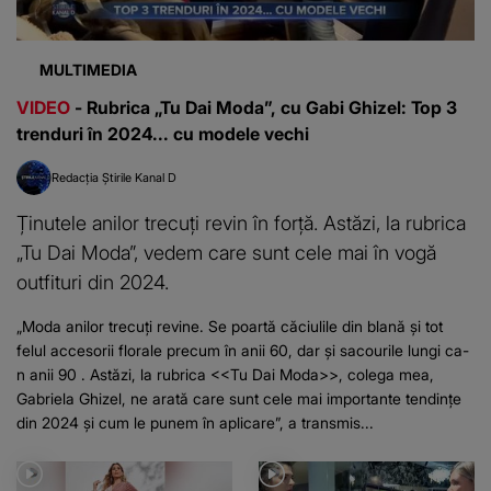
MULTIMEDIA
VIDEO
- Rubrica „Tu Dai Moda”, cu Gabi Ghizel: Top 3
trenduri în 2024... cu modele vechi
Redacția Știrile Kanal D
Ținutele anilor trecuți revin în forță. Astăzi, la rubrica
„Tu Dai Moda”, vedem care sunt cele mai în vogă
outfituri din 2024.
„Moda anilor trecuți revine. Se poartă căciulile din blană și tot
felul accesorii florale precum în anii 60, dar și sacourile lungi ca-
n anii 90 . Astăzi, la rubrica <<Tu Dai Moda>>, colega mea,
Gabriela Ghizel, ne arată care sunt cele mai importante tendințe
din 2024 și cum le punem în aplicare”, a transmis...