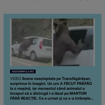
clubul Dinamo: “Am vrut
fost diagnosticată cu o
să văd caracterul și
boală gravă
obrazul.”
RADIOIMPULS.RO
VIDEO
Scene neașteptate pe Transfăgărășan,
surprinse în imagini. Un urs A FĂCUT PRĂPĂD
la o mașină, iar momentul când animalul a
început să o distrugă i-a lăsat pe MARTORI
FĂRĂ REACȚIE. Ce a urmat și ce s-a întâmplat
cu proprietarii autoturismului