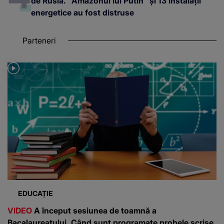
de Rusia. "Amazonul lui Putin" și 13 instalații
energetice au fost distruse
Parteneri
EDUCAȚIE
VIDEO
A început sesiunea de toamnă a
Bacalaureatului. Când sunt programate probele scrise