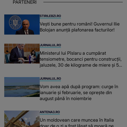
PARTENERI
chiar și după trecerea anilor: "De
fiecare dată când..."
STIRILEBZI.RO
Vești bune pentru români! Guvernul Ilie
Bolojan anunță plafonarea facturilor!
JURNALUL.RO
Ministerul lui Pîslaru a cumpărat
tensiometre, bocanci pentru construcții,
jaluzele, 30 de kilograme de miere și 50
de kilograme de cafea
JURNALUL.RO
Vom avea apă după program: curge în
ianuarie și februarie, se oprește din
august până în noiembrie
ANTENA3.RO
Un moldovean care muncea în Italia
doar de o zi a fost lăsat să moară pe