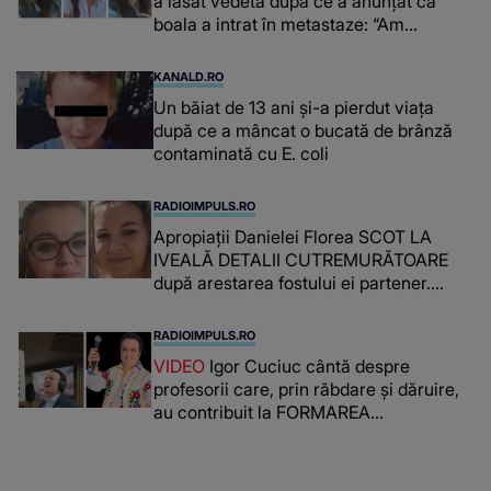
a lăsat vedeta după ce a anunțat că
boala a intrat în metastaze: “Am
cancer!”
KANALD.RO
Un băiat de 13 ani și-a pierdut viața
după ce a mâncat o bucată de brânză
contaminată cu E. coli
RADIOIMPULS.RO
Apropiații Danielei Florea SCOT LA
IVEALĂ DETALII CUTREMURĂTOARE
după arestarea fostului ei partener.
PRIN CE A FOST NEVOITĂ să treacă
românca ucisă în Italia și ascunsă în
RADIOIMPULS.RO
lada unui pat: " Îmi pare rău că nu am
VIDEO
Igor Cuciuc cântă despre
reușit să fac mai mult pentru ea și..."
profesorii care, prin răbdare și dăruire,
au contribuit la FORMAREA
OAMENILOR DE ASTĂZI. Ce spune
despre dascălii care lasă amprente
puternice ÎN SUFLETELE ELEVILOR,