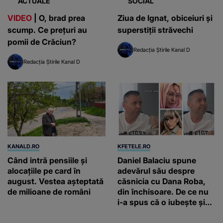
ACTUALE
SOCIAL
VIDEO
| O, brad prea
Ziua de Ignat, obiceiuri și
scump. Ce preţuri au
superstiții străvechi
pomii de Crăciun?
Redacția Știrile Kanal D
Redacția Știrile Kanal D
KANALD.RO
KFETELE.RO
Când intră pensiile și
Daniel Balaciu spune
alocațiile pe card în
adevărul său despre
august. Vestea așteptată
căsnicia cu Dana Roba,
de milioane de români
din închisoare. De ce nu
i-a spus că o iubește și
ce s-a întâmplat când au