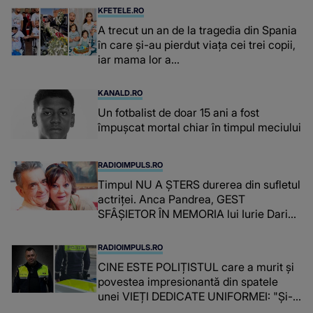
suspecți
KFETELE.RO
A trecut un an de la tragedia din Spania
în care și-au pierdut viața cei trei copii,
iar mama lor a…
KANALD.RO
Un fotbalist de doar 15 ani a fost
împușcat mortal chiar în timpul meciului
RADIOIMPULS.RO
Timpul NU A ȘTERS durerea din sufletul
actriței. Anca Pandrea, GEST
SFÂȘIETOR ÎN MEMORIA lui Iurie Darie:
"A fost copleșitor. Pe măsură ce trece
timpul parcă..."
RADIOIMPULS.RO
CINE ESTE POLIȚISTUL care a murit și
povestea impresionantă din spatele
unei VIEȚI DEDICATE UNIFORMEI: "Și-a
îndeplinit misiunile cu responsabilitate,