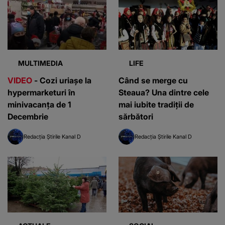
MULTIMEDIA
LIFE
VIDEO
- Cozi uriașe la
Când se merge cu
hypermarketuri în
Steaua? Una dintre cele
minivacanţa de 1
mai iubite tradiții de
Decembrie
sărbători
Redacția Știrile Kanal D
Redacția Știrile Kanal D