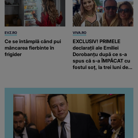
EVZ.RO
VIVA.RO
Ce se întâmplă când pui
EXCLUSIV! PRIMELE
mâncarea fierbinte în
declarații ale Emiliei
frigider
Dorobanțu după ce s-a
spus că s-a ÎMPĂCAT cu
fostul soț, la trei luni de
când au divorțat. Ce-a
putut să spună frumoasa
artistă i-a lăsat MASCĂ
pe toți. De data aceasta,
chiar a rupt tăcerea:
”Poate că aveam să ne
spunem, să ne...”