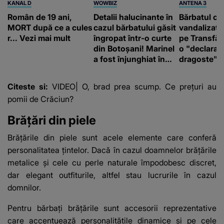
KANAL D
WOWBIZ
ANTENA 3
Român de 19 ani,
Detalii halucinante în
Bărbatul ca
MORT după ce a cules
cazul bărbatului găsit
vandalizat 
r... Vezi mai mult
îngropat într-o curte
pe Transfă
din Botoșani! Marinel
o "declaraţ
a fost înjunghiat în
dragoste" e
inimă, iar concubina
poliție și c
lui se numără printre
mediu
Citeste si:
VIDEO| O, brad prea scump. Ce preţuri au
suspecți
pomii de Crăciun?
Brăţări din piele
Brățările din piele sunt acele elemente care conferă
personalitatea țintelor. Dacă în cazul doamnelor brățările
metalice şi cele cu perle naturale împodobesc discret,
dar elegant outfiturile, altfel stau lucrurile în cazul
domnilor.
Pentru bărbaţi brăţările sunt accesorii reprezentative
care accentuează personalitățile dinamice şi pe cele