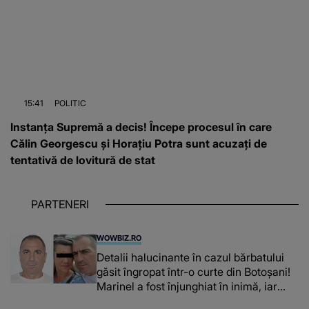
15:41
POLITIC
Instanța Supremă a decis! Începe procesul în care
Călin Georgescu și Horațiu Potra sunt acuzați de
tentativă de lovitură de stat
PARTENERI
WOWBIZ.RO
Detalii halucinante în cazul bărbatului
găsit îngropat într-o curte din Botoșani!
Marinel a fost înjunghiat în inimă, iar
concubina lui se numără printre