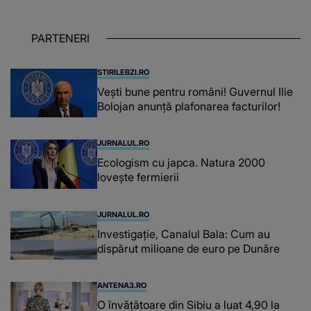
iar în relația cu colegii a fost un sprijin,
un sfătuitor și un..."
PARTENERI
STIRILEBZI.RO
Vești bune pentru români! Guvernul Ilie
Bolojan anunță plafonarea facturilor!
JURNALUL.RO
Ecologism cu japca. Natura 2000
lovește fermierii
JURNALUL.RO
Investigație, Canalul Bala: Cum au
dispărut milioane de euro pe Dunăre
ANTENA3.RO
O învățătoare din Sibiu a luat 4,90 la