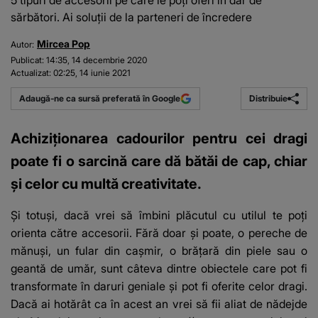
5 tipuri de accesorii pe care le poți oferi în dar de
sărbători. Ai soluții de la parteneri de încredere
Mircea Pop
Autor:
Publicat:
14:35, 14 decembrie 2020
Actualizat:
02:25, 14 iunie 2021
Distribuie
Adaugă-ne ca sursă preferată în Google
Achiziționarea cadourilor pentru cei dragi
poate fi o sarcină care dă bătăi de cap, chiar
şi celor cu multă creativitate.
Şi totuși, dacă vrei să îmbini plăcutul cu utilul te poți
orienta către accesorii. Fără doar şi poate, o pereche de
mănuși, un fular din caşmir, o brăţară din piele sau o
geantă de umăr, sunt câteva dintre obiectele care pot fi
transformate în daruri geniale şi pot fi oferite celor dragi.
Dacă ai hotărât ca în acest an vrei să fii aliat de nădejde