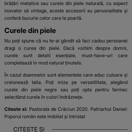
brăţări metalice sau curele din piele naturală, cu aspect
inovator să vintage, aceste accesorii au personalitate şi
conferă bucurie celor care le poartă.
Curele din piele
Nu poți spune că nu te-ai gândit să faci cadou persoanei
dragi o curea din piele. Dacă vorbim despre domni,
curele sunt detalii esenţiale, must-have-uri care
completează în mod natural ţinutele.
În cazul doamnelor sunt elementele care aduc culoare şi
creionează talia. Poţi miza pe versatilitate, alegând
curele din piele negre sau poţi opta pentru farmec
selectând curele în culori îndrăzneţe.
Citeste si:
Pastorala de Crăciun 2020. Patriarhul Daniel:
Poporul român este îndoliat şi întristat
CITEȘTE ȘI