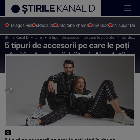
Dragos Pislaru
Rabla 2026
Mojtaba Khamenei
Ilie Bolojan
Nicușor Dan
Stirile Kanal D
Life
5 tipuri de accesorii pe care le poți oferi în dar de
5 tipuri de accesorii pe care le poți
sărbători. Ai soluții de la parteneri de încredere
oferi în dar de sărbători. Ai soluții
de la parteneri de încredere