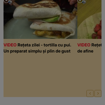
VIDEO
Rețeta zilei - tortilla cu pui.
VIDEO
Rețeta 
Un preparat simplu și plin de gust
de afine