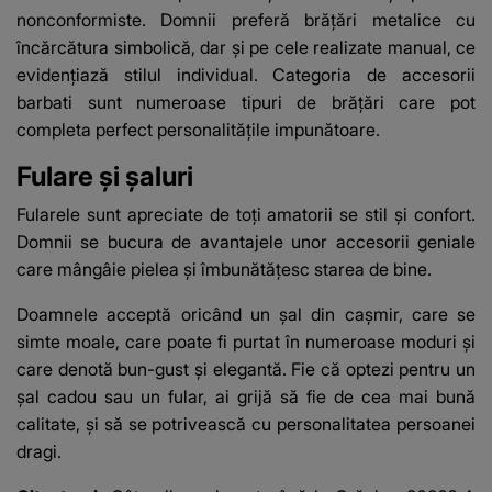
nonconformiste. Domnii preferă brățări metalice cu
încărcătura simbolică, dar şi pe cele realizate manual, ce
evidenţiază stilul individual. Categoria de
accesorii
barbati
sunt numeroase tipuri de brățări care pot
completa perfect personalitățile impunătoare.
Fulare şi șaluri
Fularele sunt apreciate de toţi amatorii se stil şi confort.
Domnii se bucura de avantajele unor accesorii geniale
care mângâie pielea şi îmbunătăţesc starea de bine.
Doamnele acceptă oricând un şal din caşmir, care se
simte moale, care poate fi purtat în numeroase moduri şi
care denotă bun-gust şi elegantă. Fie că optezi pentru un
şal cadou sau un fular, ai grijă să fie de cea mai bună
calitate, şi să se potrivească cu personalitatea persoanei
dragi.