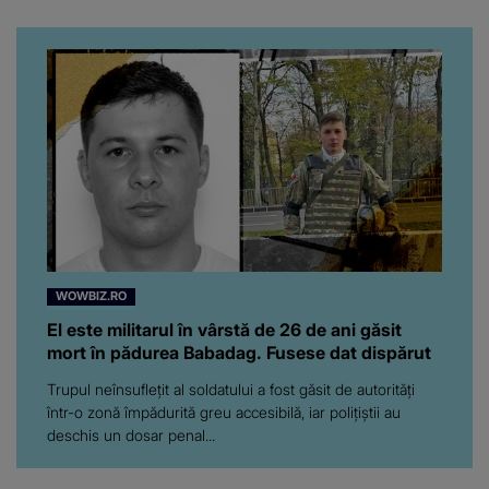
venit fetițele pe lume:
“Am suflet mare. Eu am
ajutat-o.”
WOWBIZ.RO
El este militarul în vârstă de 26 de ani găsit
mort în pădurea Babadag. Fusese dat dispărut
Trupul neînsuflețit al soldatului a fost găsit de autorități
într-o zonă împădurită greu accesibilă, iar polițiștii au
deschis un dosar penal...