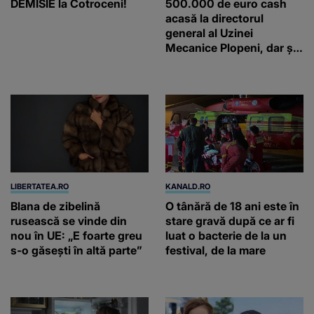
DEMISIE la Cotroceni!
500.000 de euro cash
acasă la directorul
general al Uzinei
Mecanice Plopeni, dar și
două ceasuri Patek
Philippe și Rolex
LIBERTATEA.RO
KANALD.RO
Blana de zibelină
O tânără de 18 ani este în
rusească se vinde din
stare gravă după ce ar fi
nou în UE: „E foarte greu
luat o bacterie de la un
s-o găsești în altă parte”
festival, de la mare