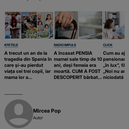
KFETELE
RADIO IMPULS
CLICK
A trecut un an de la
A încasat PENSIA
Cum au aju
tragedia din Spania în
mamei sale timp de 10
pensionari 
care și-au pierdut
ani, deși femeia era
„în lux”, făr
viața cei trei copii, iar
moartă. CUM A FOST
„Noi nu am 
mama lor a…
DESCOPERIT bărbatul
niciodată a
de 50 de ani și ce
afacere a deschis cu
banii obținuți? SUMA
E COLOSALĂ
Mircea Pop
Autor