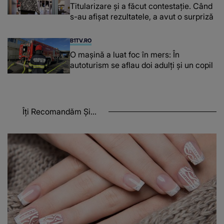
Titularizare și a făcut contestație. Când
s-au afișat rezultatele, a avut o surpriză
B1TV.RO
O maşină a luat foc în mers: În
autoturism se aflau doi adulți și un copil
Îți Recomandăm Și...