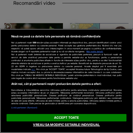
Recomandări video
Nouă ne pasă ca datele tale personale să rămână confidențiale
Noi și partenerii noștri
589
stocăm și/sau accesăm informații pe dispozitivul dvs., precum identificatorii cookie unici
pentru prelucrarea datelor cu caracter personal. Puteți accepta sau gestiona preferințele dvs. făcând clic mai jos,
respectiv vă puteți opune utilizării unui interes legitim în orice moment pe pagina cu politica de confidențialitate.
Aceste alegeri vor fi raportate partenerilor noștri și nu vă vor afecta navigarea.
Mai multe detalii
Noi si partenerii nostri (retelele de socializare si agentiile de publicitate partenere, precum si furnizorii nostri de
servicii de date analitice) prelucram date pentru a permite website-ului sa functioneze, pentru a personaliza
continutul si anunturile publicitare afisate in functie de interesele si/sau profilul dvs., pentru a va oferi functionalitati
EXTERNE
ACTUALE
aferente retelelor de socializare si pentru a analiza traficul pe website. Beneficiati de drepturile prevazute de art. 15-
22 din GDPR in legatura cu prelucrarea datelor cu caracter personal. Aceste drepturi pot fi exercitate prin
modalitatea indicata
aici
. Prin click pe “ACCEPT TOATE”, acceptati folosirea tuturor Tehnologiilor de tip Cookie, care
implica inclusiv acceptul dvs. cu privire la stocarea/accesarea informatiilor de catre Vendor-ii cu care colaboram.
VIDEO
Alertă alimentară
VIDEO
Dronă suspectă,
Prin click pe “VREAU SA MODIFIC SETARILE INDIVIDUAL” puteti schimba preferintele in mod individual, mai putin
cele legate de cookie strict necesare pentru functionarea website-ului.
în SUA. Salata care
doborâtă în apropiere de
Atât noi, cât și partenerii noștri prelucrăm datele pentru a oferi:
provoacă mii de
localitatea Padina.
Dezvoltarea și îmbunătățirea serviciilor. Utilizarea profilurilor pentru selectarea conținutului personalizat. Stocarea
și/sau accesarea informațiilor de pe un dispozitiv. Măsurarea performanței reclamelor. Utilizarea profilurilor pentru
îmbolnăviri. Ce bacterie a
Ancheta este în
selectarea publicității personalizate. Crearea profilurilor de conținut personalizat. Crearea profilurilor pentru
publicitate personalizată. Măsurarea performanței conținutului. Înțelegerea publicului prin statistici sau combinații
de date din surse diferite. Utilizarea de date limitate pentru a selecta publicitatea. Utilizarea datelor limitate pentru a
fost găsită în ea
desfășurare
selecta conținutul. Date precise de geolocație și identificarea prin scanarea dispozitivului.
Listă parteneri (furnizori)
ACCEPT TOATE
VREAU SA MODIFIC SETARILE INDIVIDUAL