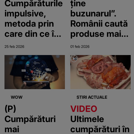
Cumpărăturile
ține
impulsive,
buzunarul”.
metoda prin
Românii caută
care din ce în
produse mai
ce mai mulți
ieftine la raft
25 feb 2026
01 feb 2026
oameni
încearcă să
scape de
stres
WOW
STIRI ACTUALE
(P)
VIDEO
Cumpărături
Ultimele
mai
cumpărături în