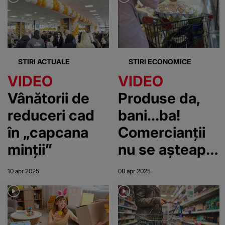
STIRI ACTUALE
STIRI ECONOMICE
VIDEO
VIDEO
Vânătorii de
Produse da,
reduceri cad
bani...ba!
în „capcana
Comercianții
minții”
nu se așteaptă
la vânzări
10 apr 2025
08 apr 2025
foarte mari de
Paște