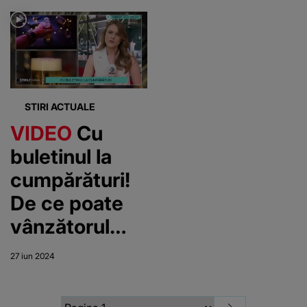
după
pe tarabe
produsele din
China
STIRI ACTUALE
VIDEO
Cu
buletinul la
cumpărături!
De ce poate
vânzătorul
solicita actul
27 iun 2024
de identitate
al clientului