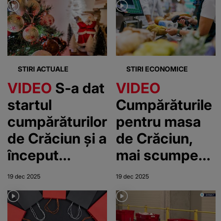
STIRI ACTUALE
STIRI ECONOMICE
VIDEO
S-a dat
VIDEO
startul
Cumpărăturile
cumpărăturilor
pentru masa
de Crăciun și a
de Crăciun,
început
mai scumpe
aglomerația.
decât anul
19 dec 2025
19 dec 2025
Românii au
trecut
năvălit în