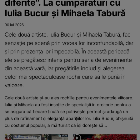
diferite”. La cumpărături cu
Iulia Bucur și Mihaela Tabură
30 iul 2026
Cele două artiste, Iulia Bucur și Mihaela Tabură, fac
senzație pe scenă prin vocea lor inconfundabilă, dar
și prin prezența lor impecabilă. În această perioadă,
ele se pregătesc intens pentru seria de evenimente
din această vară, iar pregătirile includ și alegerea
celor mai spectaculoase rochii care să le pună în
valoare.
Cele două artiste și-au ales rochiile pentru evenimentele viitoare.
Iulia și Mihaela au fost însoțite de specialiști în croitorie pentru a
se asigura că fiecare ținută se potrivește perfect și adaugă un
plus de rafinament și eleganță aparițiilor lor. Iulia Bucur, obișnuită
cu costumul popular, a mărturisit că își dorește să...