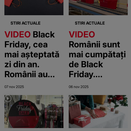
magazine
STIRI ACTUALE
STIRI ACTUALE
VIDEO
Black
VIDEO
Friday, cea
Românii sunt
mai așteptată
mai cumpătați
zi din an.
de Black
Românii au
Friday.
profitat de
Generația care
07 nov 2025
06 nov 2025
ocazie și au
vânează în
cumpărat de
continuare
toate
cele mai multe
promoții