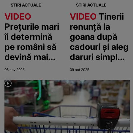
STIRI ACTUALE
STIRI ACTUALE
VIDEO
VIDEO
Tinerii
Prețurile mari
renunță la
îi determină
goana după
pe români să
cadouri și aleg
devină mai
daruri simple,
atenți la
cu
03 nov 2025
09 oct 2025
oferte. Cât
semnificație:
durează până
„Mi-e greu să
când iau o
merg la
decizie
cumpărături,
nu-mi place”