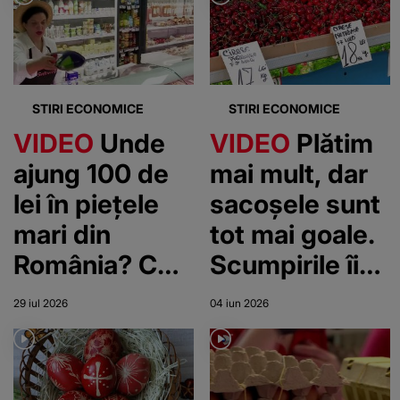
STIRI ECONOMICE
STIRI ECONOMICE
VIDEO
Unde
VIDEO
Plătim
ajung 100 de
mai mult, dar
lei în piețele
sacoșele sunt
mari din
tot mai goale.
România? Ce
Scumpirile îi
poți cumpăra
afectează din
29 iul 2026
04 iun 2026
cu aceeași
ce în ce mai
sumă, în locuri
tare pe români
diferite