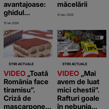
avantajoase:
măcelării
ghidul
31 dec 2025
complet
15 ian 2026
pentru a
economisi în
magazinele
tale preferate
STIRI ACTUALE
STIRI ACTUALE
VIDEO
„Toată
VIDEO
„Mai
România face
avem de luat
tiramisu”.
mici chestii”.
Criză de
Rafturi goale
mascarpone în
în nebunia