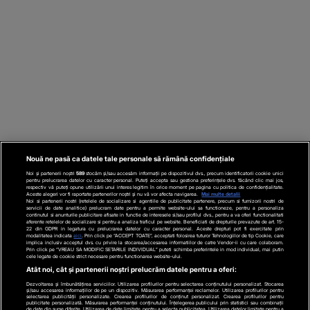
Nouă ne pasă ca datele tale personale să rămână confidențiale
Noi și partenerii noștri
589
stocăm și/sau accesăm informații pe dispozitivul dvs., precum identificatorii cookie unici
pentru prelucrarea datelor cu caracter personal. Puteți accepta sau gestiona preferințele dvs. făcând clic mai jos,
respectiv vă puteți opune utilizării unui interes legitim în orice moment pe pagina cu politica de confidențialitate.
Aceste alegeri vor fi raportate partenerilor noștri și nu vă vor afecta navigarea.
Mai multe detalii
Noi si partenerii nostri (retelele de socializare si agentiile de publicitate partenere, precum si furnizorii nostri de
servicii de date analitice) prelucram date pentru a permite website-ului sa functioneze, pentru a personaliza
continutul si anunturile publicitare afisate in functie de interesele si/sau profilul dvs., pentru a va oferi functionalitati
aferente retelelor de socializare si pentru a analiza traficul pe website. Beneficiati de drepturile prevazute de art. 15-
22 din GDPR in legatura cu prelucrarea datelor cu caracter personal. Aceste drepturi pot fi exercitate prin
modalitatea indicata
aici
. Prin click pe “ACCEPT TOATE”, acceptati folosirea tuturor Tehnologiilor de tip Cookie, care
implica inclusiv acceptul dvs. cu privire la stocarea/accesarea informatiilor de catre Vendor-ii cu care colaboram.
Prin click pe “VREAU SA MODIFIC SETARILE INDIVIDUAL” puteti schimba preferintele in mod individual, mai putin
cele legate de cookie strict necesare pentru functionarea website-ului.
Atât noi, cât și partenerii noștri prelucrăm datele pentru a oferi:
Dezvoltarea și îmbunătățirea serviciilor. Utilizarea profilurilor pentru selectarea conținutului personalizat. Stocarea
și/sau accesarea informațiilor de pe un dispozitiv. Măsurarea performanței reclamelor. Utilizarea profilurilor pentru
selectarea publicității personalizate. Crearea profilurilor de conținut personalizat. Crearea profilurilor pentru
publicitate personalizată. Măsurarea performanței conținutului. Înțelegerea publicului prin statistici sau combinații
de date din surse diferite. Utilizarea de date limitate pentru a selecta publicitatea. Utilizarea datelor limitate pentru a