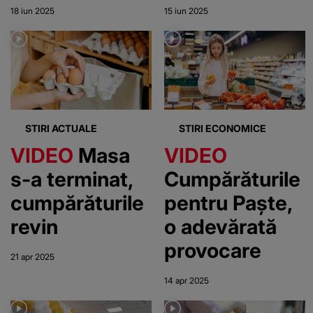
s-a spânzurat.
China
18 iun 2025
15 iun 2025
Femeia i-a
găsit trupul
neînsuflețit
când s-a
întors acasă
STIRI ACTUALE
STIRI ECONOMICE
VIDEO
Masa
VIDEO
s-a terminat,
Cumpărăturile
cumpărăturile
pentru Paște,
revin
o adevărată
provocare
21 apr 2025
14 apr 2025