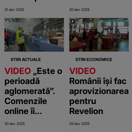
prag de
cumpărăturilor
31 dec 2025
30 dec 2025
Revelion
STIRI ACTUALE
STIRI ECONOMICE
VIDEO
„Este o
VIDEO
perioadă
Românii își fac
aglomerată”.
aprovizionarea
Comenzile
pentru
online îi
Revelion
sufocă pe
30 dec 2025
29 dec 2025
livratori