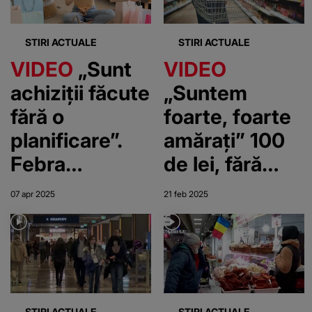
STIRI ACTUALE
STIRI ACTUALE
VIDEO
„Sunt
VIDEO
achiziții făcute
„Suntem
fără o
foarte, foarte
planificare”.
amărați” 100
Febra
de lei, fără
cumpărăturilor
valoare în
07 apr 2025
21 feb 2025
de sărbători
magazine
STIRI ACTUALE
STIRI ACTUALE