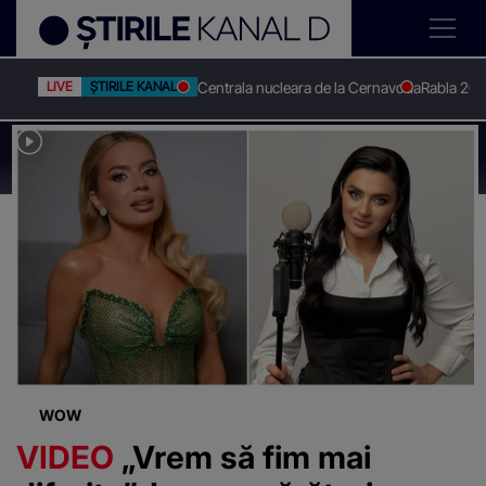
Centrala nucleara de la Cernavoda
Rabla 20
LIVE
ȘTIRILE KANAL D
Stirile Kanal D
Cumparaturi
Știri despre
"Cumparaturi"
WOW
VIDEO
„Vrem să fim mai