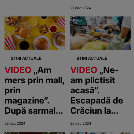
achiziționează
27 dec 2024
românii
STIRI ACTUALE
STIRI ACTUALE
VIDEO
„Am
VIDEO
„Ne-
mers prin mall,
am plictisit
prin
acasă”.
magazine”.
Escapadă de
După sarmale
Crăciun la
urmează fast-
supermarket
26 dec 2024
26 dec 2024
food