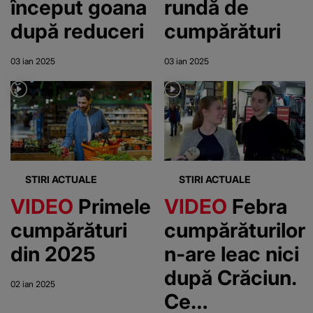
început goana
rundă de
după reduceri
cumpărături
03 ian 2025
03 ian 2025
STIRI ACTUALE
STIRI ACTUALE
VIDEO
Primele
VIDEO
Febra
cumpărături
cumpărăturilor
din 2025
n-are leac nici
după Crăciun.
02 ian 2025
Ce