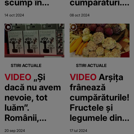
scump în
cumpărături.
2024! Plătim
Shopping-ul
14 oct 2024
08 oct 2024
mai mult
online,
pentru carne,
preferat din
legume și
ce în ce mai
fructe
mult de
cumpărători
STIRI ACTUALE
STIRI ACTUALE
VIDEO
„Și
VIDEO
Arșița
dacă nu avem
frânează
nevoie, tot
cumpărăturile!
luăm”.
Fructele și
Românii,
legumele din
înnebuniți
piață se strică
20 sep 2024
17 iul 2024