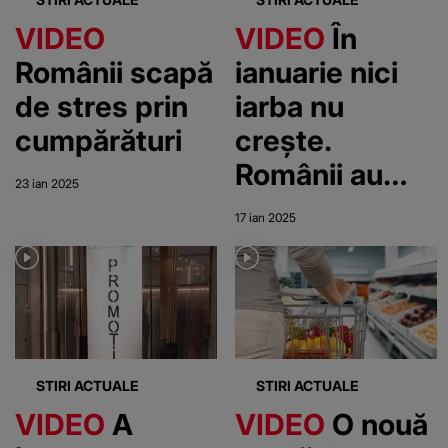
VIDEO
VIDEO
În
Românii scapă
ianuarie nici
de stres prin
iarba nu
cumpărături
crește.
Românii au
23 ian 2025
buzunarele
17 ian 2025
goale la
început de an
STIRI ACTUALE
STIRI ACTUALE
VIDEO
A
VIDEO
O nouă