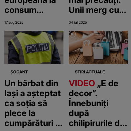
consum
Unii merg cu
ostentativ:
lanterna la
17 aug 2025
04 iul 2025
luxul afișat
cumpărături
devine noua
normă
ȘOCANT
STIRI ACTUALE
Un bărbat din
VIDEO
„E de
Iași a așteptat
decor”.
ca soția să
Înnebuniți
plece la
după
cumpărături și
chilipirurile din