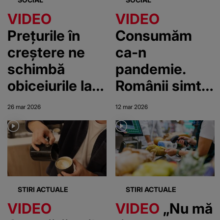
VIDEO
VIDEO
Prețurile în
Consumăm
creștere ne
ca-n
schimbă
pandemie.
obiceiurile la
Românii simt
cumpărături.
din plin
26 mar 2026
12 mar 2026
Alimentele
scumpirile și
aproape de
incertitudinea
expirare, tot
economică
mai căutate
STIRI ACTUALE
STIRI ACTUALE
VIDEO
VIDEO
„Nu mă