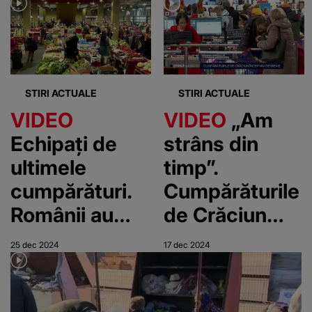
STIRI ACTUALE
STIRI ACTUALE
VIDEO
VIDEO
„Am
Echipați de
strâns din
ultimele
timp”.
cumpărături.
Cumpărăturile
Românii au
de Crăciun
luat cu asalt
încep mai
25 dec 2024
17 dec 2024
magazinele,
devreme
prin ploaie