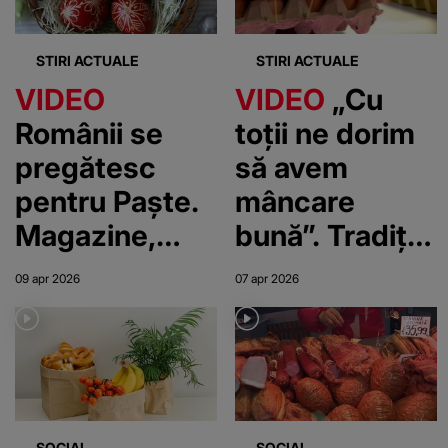
STIRI ACTUALE
STIRI ACTUALE
VIDEO
VIDEO
„Cu
Românii se
toții ne dorim
pregătesc
să avem
pentru Paște.
mâncare
Magazine,
bună”. Tradiție
program
cu orice preț-
09 apr 2026
07 apr 2026
special înainte
sacrificiul din
de sărbătoare
portofel
SOCIAL
SOCIAL