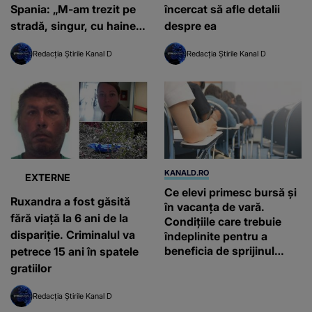
Spania: „M-am trezit pe
încercat să afle detalii
stradă, singur, cu hainele
despre ea
în geantă”
Redacția Știrile Kanal D
Redacția Știrile Kanal D
KANALD.RO
EXTERNE
Ce elevi primesc bursă și
Ruxandra a fost găsită
în vacanța de vară.
fără viață la 6 ani de la
Condițiile care trebuie
dispariție. Criminalul va
îndeplinite pentru a
beneficia de sprijinul
petrece 15 ani în spatele
financiar
gratiilor
Redacția Știrile Kanal D