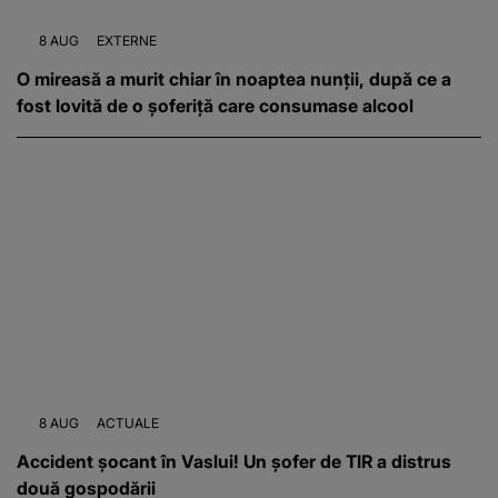
8 AUG
EXTERNE
O mireasă a murit chiar în noaptea nunții, după ce a
fost lovită de o șoferiță care consumase alcool
8 AUG
ACTUALE
Accident șocant în Vaslui! Un șofer de TIR a distrus
două gospodării