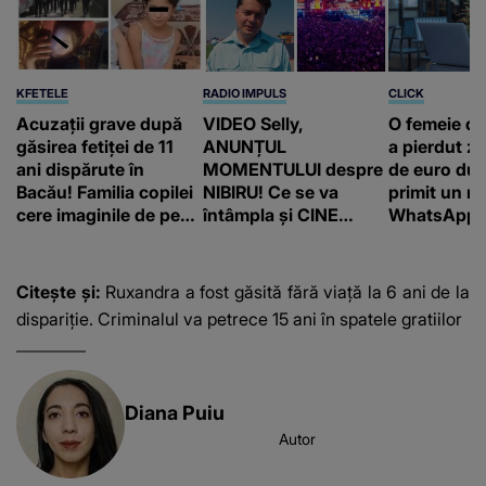
KFETELE
RADIO IMPULS
CLICK
Acuzații grave după
VIDEO Selly,
O femeie d
găsirea fetiței de 11
ANUNȚUL
a pierdut ze
ani dispărute în
MOMENTULUI despre
de euro dup
Bacău! Familia copilei
NIBIRU! Ce se va
primit un m
cere imaginile de pe
întâmpla și CINE
WhatsApp. 
camerele de
SUNT CEI VIZAȚI de
că va moște
supraveghere: „Nu s-
această situație: "Îmi
175.000 de 
a mai dus sora mea...”
e ciudă că..."
Franța
Citește și:
Ruxandra a fost găsită fără viață la 6 ani de la
dispariție. Criminalul va petrece 15 ani în spatele gratiilor
Diana Puiu
Autor