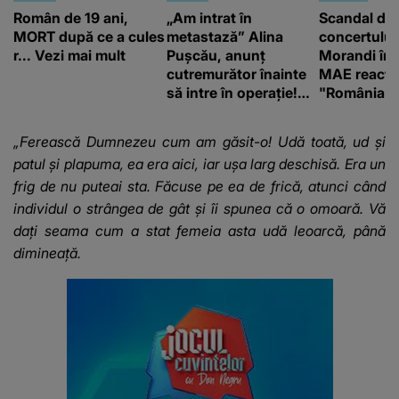
Român de 19 ani,
„Am intrat în
Scandal di
MORT după ce a cules
metastază” Alina
concertului
r... Vezi mai mult
Pușcău, anunț
Morandi în 
cutremurător înainte
MAE reacți
să intre în operație!
"România s
Vedeta a transmis un
integritatea 
mesaj emoționant
a Georgiei"
„Ferească Dumnezeu cum am găsit-o! Udă toată, ud și
fanilor
patul și plapuma, ea era aici, iar ușa larg deschisă. Era un
frig de nu puteai sta. Făcuse pe ea de frică, atunci când
individul o strângea de gât și îi
spunea că o omoară
. Vă
dați seama cum a stat femeia asta udă leoarcă, până
dimineață.