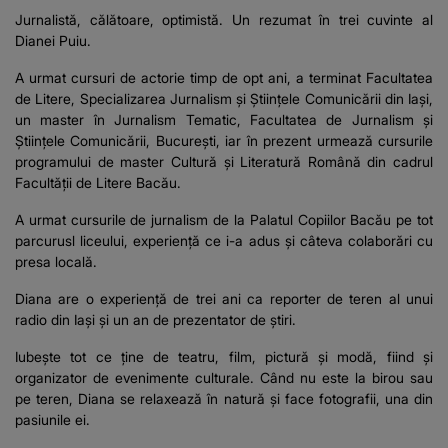
Jurnalistă, călătoare, optimistă. Un rezumat în trei cuvinte al
Dianei Puiu.
A urmat cursuri de actorie timp de opt ani, a terminat Facultatea
de Litere, Specializarea Jurnalism și Științele Comunicării din Iași,
un master în Jurnalism Tematic, Facultatea de Jurnalism și
Științele Comunicării, București, iar în prezent urmează cursurile
programului de master Cultură și Literatură Română din cadrul
Facultății de Litere Bacău.
A urmat cursurile de jurnalism de la Palatul Copiilor Bacău pe tot
parcurusl liceului, experiență ce i-a adus și câteva colaborări cu
presa locală.
Diana are o experiență de trei ani ca reporter de teren al unui
radio din Iași și un an de prezentator de știri.
Iubește tot ce ține de teatru, film, pictură și modă, fiind și
organizator de evenimente culturale. Când nu este la birou sau
pe teren, Diana se relaxează în natură și face fotografii, una din
pasiunile ei.