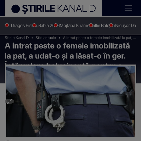
Dragos Pislaru
Rabla 2026
Mojtaba Khamenei
Ilie Bolojan
Nicușor Dan
Stirile Kanal D
Stiri actuale
A intrat peste o femeie imobilizată la pat, a
A intrat peste o femeie imobilizată
udat-o și a lăsat-o în ger. Întâmplare
halucinantă pentru o porțiune de pământ
la pat, a udat-o și a lăsat-o în ger.
Întâmplare halucinantă pentru o
porțiune de pământ