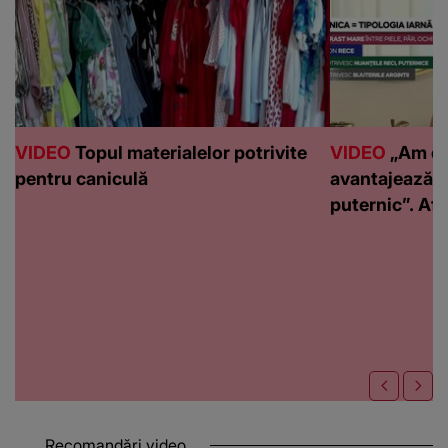
VIDEO
Topul materialelor potrivite
VIDEO
„Am de
pentru caniculă
avantajează c
puternic”. Află
Recomandări video