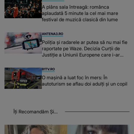
A plâns sala întreagă: românca
aplaudată 5 minute la cel mai mare
festival de muzică clasică din lume
ANTENA3.RO
Poliţia şi radarele ar putea să nu mai fie
raportate pe Waze. Decizia Curţii de
Justiție a Uniunii Europene care i-ar
afecta pe şoferi
B1TV.RO
O maşină a luat foc în mers: În
autoturism se aflau doi adulți și un copil
Îți Recomandăm Și...