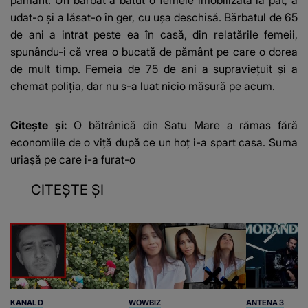
udat-o și a lăsat-o în ger, cu ușa deschisă. Bărbatul de 65
de ani a intrat peste ea în casă, din relatările femeii,
spunându-i că vrea o bucată de pământ pe care o dorea
de mult timp. Femeia de 75 de ani a supraviețuit și a
chemat poliția, dar nu s-a luat nicio măsură pe acum.
Citește și:
O bătrânică din Satu Mare a rămas fără
economiile de o viță după ce un hoț i-a spart casa. Suma
uriașă pe care i-a furat-o
CITEȘTE ȘI
KANAL D
WOWBIZ
ANTENA 3