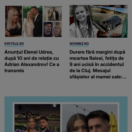
KFETELE.RO
WOWBIZ.RO
Anunțul Elenei Udrea,
Durere fără margini după
după 10 ani de relație cu
moartea Raisei, fetița de
Adrian Alexandrov! Ce a
9 ani ucisă în accidentul
transmis
de la Cluj. Mesajul
sfâșietor al mamei sale:
„Te iubim…”