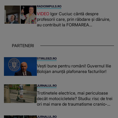
românca ucisă în Italia și ascunsă în
RADIOIMPULS.RO
lada unui pat: " Îmi pare rău că nu am
VIDEO
Igor Cuciuc cântă despre
reușit să fac mai mult pentru ea și..."
profesorii care, prin răbdare și dăruire,
au contribuit la FORMAREA
OAMENILOR DE ASTĂZI. Ce spune
despre dascălii care lasă amprente
puternice ÎN SUFLETELE ELEVILOR,
PARTENERI
chiar și după trecerea anilor: "De
fiecare dată când..."
STIRILEBZI.RO
Vești bune pentru români! Guvernul Ilie
Bolojan anunță plafonarea facturilor!
JURNALUL.RO
Trotinetele electrice, mai periculoase
decât motocicletele? Studiu: risc de trei
ori mai mare de traumatisme cranio-
cerebrale
JURNALUL.RO