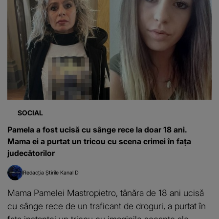
SOCIAL
Pamela a fost ucisă cu sânge rece la doar 18 ani.
Mama ei a purtat un tricou cu scena crimei în fața
judecătorilor
Redacția Știrile Kanal D
Mama Pamelei Mastropietro, tânăra de 18 ani ucisă
cu sânge rece de un traficant de droguri, a purtat în
fața instanței un tricou cu imaginile șocante ale