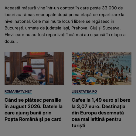
Această măsură vine într-un context în care peste 33.000 de
locuri au rămas neocupate după prima etapă de repartizare la
nivel național. Cele mai multe locuri libere se regăsesc în
București, urmate de județele Iași, Prahova, Cluj și Suceava.
Elevii care nu au fost repartizați încă mai au o șansă în etapa a
doua...
ROMANIATV.NET
LIBERTATEA.RO
Când se plătesc pensiile
Cafea la 1,49 euro și bere
în august 2026. Datele la
la 3,07 euro. Destinația
care ajung banii prin
din Europa desemnată
Poșta Română și pe card
cea mai ieftină pentru
turiști