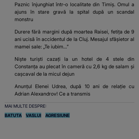
Paznic înjunghiat într-o localitate din Timiș. Omul a
ajuns în stare gravă la spital după un scandal
monstru
Durere fără margini după moartea Raisei, fetița de 9
ani ucisă în accidentul de la Cluj. Mesajul sfâșietor al
mamei sale: „Te iubim…”
Niște turiști cazați la un hotel de 4 stele din
Constanța au plecat în cameră cu 2,6 kg de salam și
cașcaval de la micul dejun
Anunțul Elenei Udrea, după 10 ani de relație cu
Adrian Alexandrov! Ce a transmis
MAI MULTE DESPRE:
BATUTA
VASLUI
AGRESIUNE