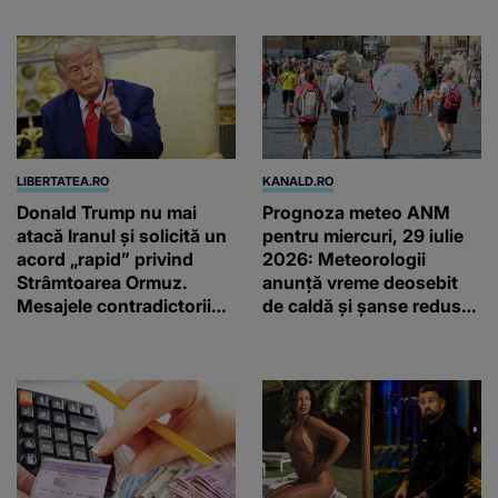
LIBERTATEA.RO
KANALD.RO
Donald Trump nu mai
Prognoza meteo ANM
atacă Iranul și solicită un
pentru miercuri, 29 iulie
acord „rapid” privind
2026: Meteorologii
Strâmtoarea Ormuz.
anunță vreme deosebit
Mesajele contradictorii
de caldă și șanse reduse
trimise de Teheran
de precipitații