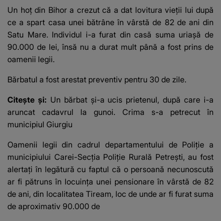
Un hoț din Bihor a crezut că a dat lovitura vieţii lui după
ce a spart casa unei bătrâne în vârstă de 82 de ani din
Satu Mare. Individul i-a furat din casă suma uriașă de
90.000 de lei, însă nu a durat mult până a fost prins de
oamenii legii.
Bărbatul a fost arestat preventiv pentru 30 de zile.
Citește și:
Un bărbat și-a ucis prietenul, după care i-a
aruncat cadavrul la gunoi. Crima s-a petrecut în
municipiul Giurgiu
Oamenii legii din cadrul departamentului de Poliție a
municipiului
Carei-Secţia Poliţie Rurală Petreşti
, au fost
alertați în legătură cu faptul că o persoană necunoscută
ar fi pătruns în locuinţa unei pensionare în vârstă de 82
de ani, din localitatea Tiream, loc de unde ar fi furat suma
de aproximativ 90.000 de