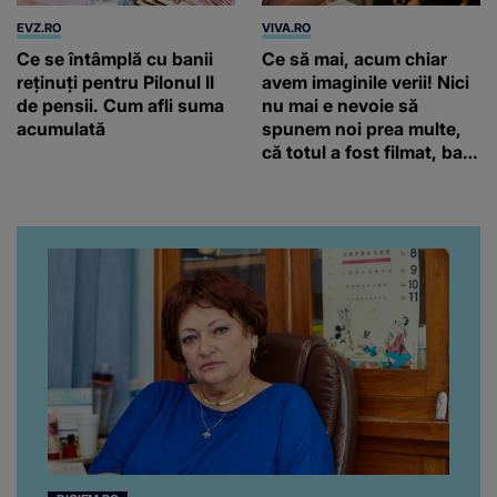
EVZ.RO
VIVA.RO
Ce se întâmplă cu banii
Ce să mai, acum chiar
reținuți pentru Pilonul II
avem imaginile verii! Nici
de pensii. Cum afli suma
nu mai e nevoie să
acumulată
spunem noi prea multe,
că totul a fost filmat, ba
chiar artistul și-a întrebat
iubita dacă e adevărat! Și
da, frumoasa iubită a lui
Florin Ristei e...