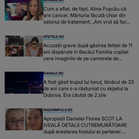
WOWBIZ.RO
Cum a aflat, de fapt, Alina Pușcău că
are cancer. Mărturia făcută chiar din
salonul de tratament: „Am vrut să fac
niște genuflexiuni și a început să mă
înțepe sânul”
KFETELE.RO
Acuzații grave după găsirea fetiței de 11
ani dispărute în Bacău! Familia copilei
cere imaginile de pe camerele de
supraveghere: „Nu s-a mai dus sora
mea...”
KANALD.RO
A fost găsit trupul lui Ionuț, tânărul de 23
de ani care s-a răsturnat cu skijetul la
Dubova. Era căutat de 2 zile
RADIOIMPULS.RO
Apropiații Danielei Florea SCOT LA
IVEALĂ DETALII CUTREMURĂTOARE
după arestarea fostului ei partener.
PRIN CE A FOST NEVOITĂ să treacă