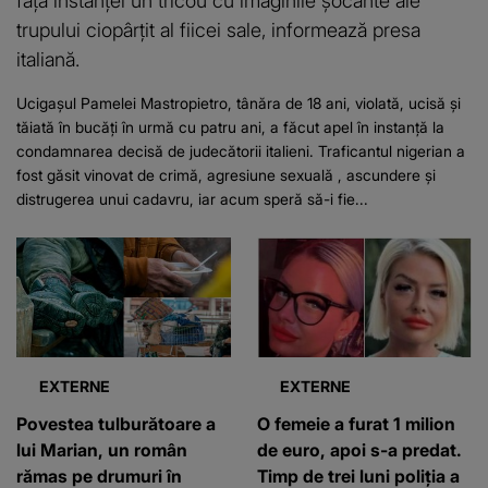
trupului ciopârțit al fiicei sale, informează presa
italiană.
Ucigașul Pamelei Mastropietro, tânăra de 18 ani, violată, ucisă și
tăiată în bucăți în urmă cu patru ani, a făcut apel în instanță la
condamnarea decisă de judecătorii italieni. Traficantul nigerian a
fost găsit vinovat de crimă, agresiune sexuală , ascundere și
distrugerea unui cadavru, iar acum speră să-i fie...
EXTERNE
EXTERNE
Povestea tulburătoare a
O femeie a furat 1 milion
lui Marian, un român
de euro, apoi s-a predat.
rămas pe drumuri în
Timp de trei luni poliția a