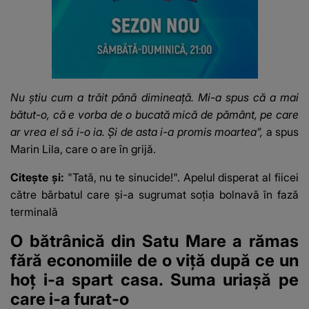
Nu știu cum a trăit până dimineață. Mi-a spus că a mai
bătut-o, că e vorba de o bucată mică de pământ, pe care
ar vrea el să i-o ia. Și de asta i-a promis moartea”,
a spus
Marin Lila, care o are în grijă.
Citește și:
"Tată, nu te sinucide!". Apelul disperat al fiicei
către bărbatul care și-a sugrumat soția bolnavă în fază
terminală
O bătrânică din Satu Mare a rămas
fără economiile de o viță după ce un
hoț i-a spart casa. Suma uriașă pe
care i-a furat-o