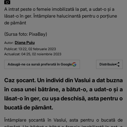
A intrat peste o femeie imobilizată la pat, a udat-o și a
lăsat-o în ger. Întâmplare halucinantă pentru o porțiune
de pământ
(Sursa foto: PixaBay)
Diana Puiu
Autor:
Publicat:
13:22, 02 februarie 2023
Actualizat:
04:25, 02 noiembrie 2023
Distribuie
Adaugă-ne ca sursă preferată în Google
Caz șocant. Un individ din Vaslui a dat buzna
în casa unei bătrâne, a bătut-o, a udat-o și a
lăsat-o în ger, cu ușa deschisă, asta pentru o
bucată de pământ.
Întâmplare șocantă în Vaslui, asta pentru o bucată de
pământ. Un bărbat a bătut o femeie imobilizată la pat, a