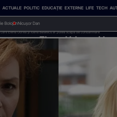
ACTUALE
POLITIC
EDUCAȚIE
EXTERNE
LIFE
TECH
AU
Ilie Bolojan
Nicușor Dan
u care Elena Udrea şi Ioana Băsescu ar putea scăpa de condamnare
a cu care Elena Udrea şi Io
condamnare