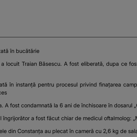
zată în bucătărie
 locuit Traian Băsescu. A fost eliberată, dupa ce fost
ă în instanță pentru procesul privind finațarea campa
ces
. A fost condamnată la 6 ani de închisoare în dosarul 
 îngrijorător a fost făcut chiar de medicul oftalmolog: 
 stele din Constanța au plecat în cameră cu 2,6 kg de sa