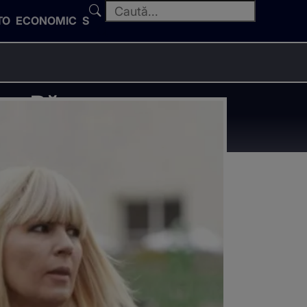
TO
ECONOMIC
SPORT
ana Băsescu