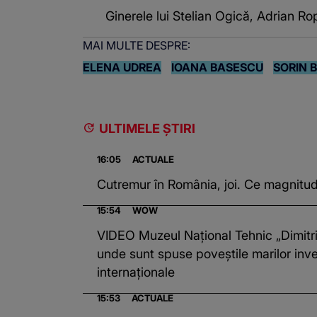
Ginerele lui Stelian Ogică, Adrian Rop
MAI MULTE DESPRE:
ELENA UDREA
IOANA BASESCU
SORIN 
ULTIMELE ȘTIRI
16:05
ACTUALE
Cutremur în România, joi. Ce magnitud
15:54
WOW
VIDEO Muzeul Național Tehnic „Dimitri
unde sunt spuse poveștile marilor inve
internaționale
15:53
ACTUALE