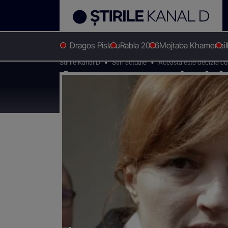
Dragos Pislaru
Rabla 2026
Mojtaba Khamenei
Stirile Kanal D
Stiri actuale
Aceasta este decizia c
Aceasta este decizi
ar putea scăpa de 