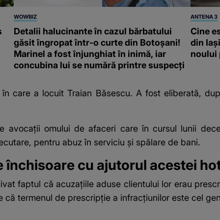
WOWBIZ
ANTENA 3
s
Detalii halucinante în cazul bărbatului
Cine e
găsit îngropat într-o curte din Botoșani!
din Iaș
Marinel a fost înjunghiat în inimă, iar
noului
concubina lui se numără printre suspecți
n care a locuit Traian Băsescu. A fost eliberată, dup
e avocații omului de afaceri care în cursul lunii de
xecutare, pentru abuz în serviciu și spălare de bani.
 închisoare cu ajutorul acestei ho
vat faptul că acuzațiile aduse clientului lor erau prescr
 că termenul de prescripție a infracțiunilor este cel gen