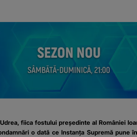
a Udrea, fiica fostului președinte al României I
ondamnări o dată ce Instanţa Supremă pune în 