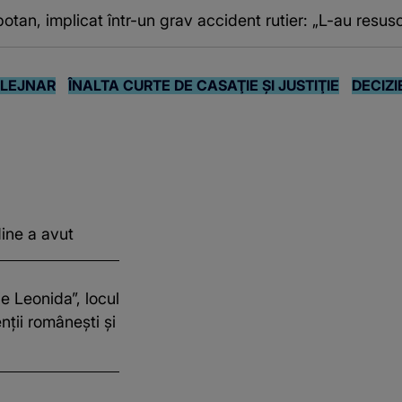
otan, implicat într-un grav accident rutier: „L-au resusc
BLEJNAR
ÎNALTA CURTE DE CASAŢIE ŞI JUSTIŢIE
DECIZI
ine a avut
e Leonida”, locul
nții românești și