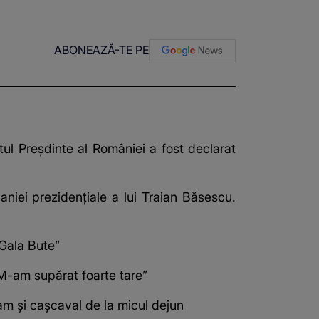
ABONEAZĂ-TE PE
ul Preșdinte al României a fost declarat
niei prezidențiale a lui Traian Băsescu.
„Gala Bute”
„M-am supărat foarte tare”
lam și cașcaval de la micul dejun