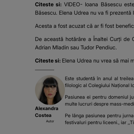
Citeste si:
VIDEO- Ioana Băsescu este a
Băsescu. Elena Udrea nu va fi prezentă 
Acesta a fost acuzat că ar fi fost benefic
De această hotărâre a Înaltei Curți de 
Adrian Mladin sau Tudor Pendiuc.
Citeste si:
Elena Udrea nu vrea să mai mă
Este studentă în anul al treilea
filologic al Colegiului Național 
Pasiunea ei pentru domeniul ju
multe lucruri despre mass-media 
Alexandra
Costea
Pe lânga pasiunea pentru jurnali
Autor
festivaluri pentru liceeni., iar 