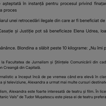
șteptată în instanță pentru procesul privind finațar
la proces
iarul unei retrocedări ilegale din care ar fi beneficiat d
Casație și Justiție pot să beneficieze Elena Udrea, Io
nânce. Blondina a slăbit peste 10 kilograme: „Nu îmi p
 la Facultatea de Jurnalism și Științele Comunicării din cadru
Ion Creangă din Capitală.
rnalistic a început încă de pe vremea când era elevă în clas
și televiziune, Alexandra a urmat mai multe cursuri destinate 
sm, Alexandra este foarte interesată de teatru și film. În lice
,,Titanic Vals” de Tudor Mușatescu este piesa ei de teatru prefera